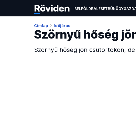
BELFÖLD
BALESET
BŰNÜGY
GAZD
ÉLETMÓD
KULTÚRA
OKTATÁS
TEC
Címlap
Időjárás
Szörnyű hőség jön,
Szörnyű hőség jön csütörtökön, de 