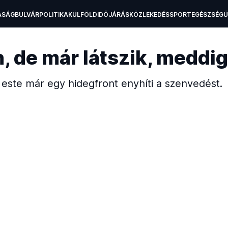
ASÁG
BULVÁR
POLITIKA
KÜLFÖLD
IDŐJÁRÁS
KÖZLEKEDÉS
SPORT
EGÉSZSÉG
H
 de már látszik, meddig 
este már egy hidegfront enyhíti a szenvedést.