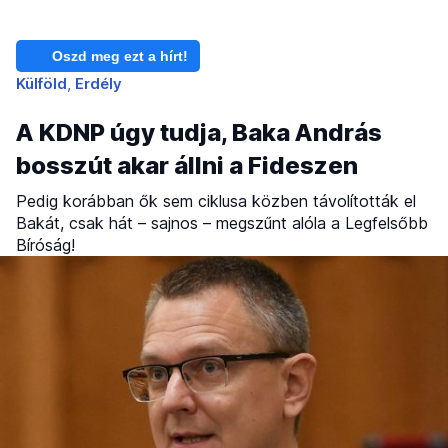
Oszd meg ezt a hírt!
Külföld
Erdély
A KDNP úgy tudja, Baka András
bosszút akar állni a Fideszen
Pedig korábban ők sem ciklusa közben távolították el
Bakát, csak hát – sajnos – megszűnt alóla a Legfelsőbb
Bíróság!