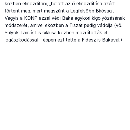
közben elmozdítani, „holott az ő elmozdítása azért
történt meg, mert megszűnt a Legfelsőbb Bíróság”.
Vagyis a KDNP azzal védi Baka egykori kigolyózásának
módszerét, amivel eközben a Tiszát pedig vádolja (vö.
Sulyok Tamást is ciklusa közben mozdították el
jogászkodással – éppen ezt tette a Fidesz is Bakával.)