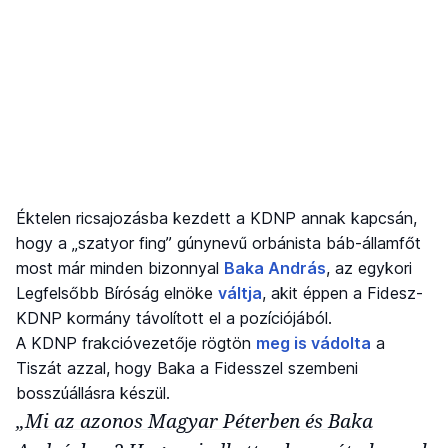
Éktelen ricsajozásba kezdett a KDNP annak kapcsán,
hogy a „szatyor fing” gúnynevű orbánista báb-államfőt
most már minden bizonnyal
Baka András
, az egykori
Legfelsőbb Bíróság elnöke
váltja
, akit éppen a Fidesz-
KDNP kormány távolított el a pozíciójából.
A KDNP frakcióvezetője rögtön
meg is vádolta
a
Tiszát azzal, hogy Baka a Fidesszel szembeni
bosszúállásra készül.
„Mi az azonos Magyar Péterben és Baka