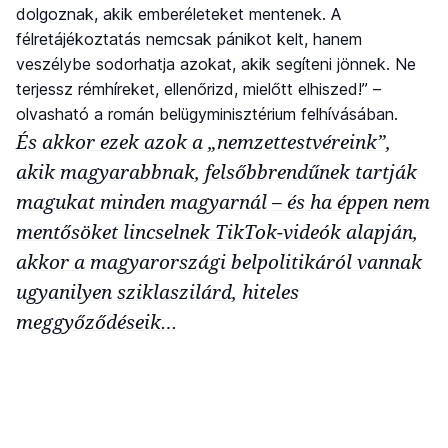
dolgoznak, akik emberéleteket mentenek. A
félretájékoztatás nemcsak pánikot kelt, hanem
veszélybe sodorhatja azokat, akik segíteni jönnek. Ne
terjessz rémhíreket, ellenőrizd, mielőtt elhiszed!” –
olvasható a román belügyminisztérium felhívásában.
És akkor ezek azok a „nemzettestvéreink”,
akik magyarabbnak, felsőbbrendűnek tartják
magukat minden magyarnál – és ha éppen nem
mentősöket lincselnek TikTok-videók alapján,
akkor a magyarországi belpolitikáról vannak
ugyanilyen sziklaszilárd, hiteles
meggyőződéseik…