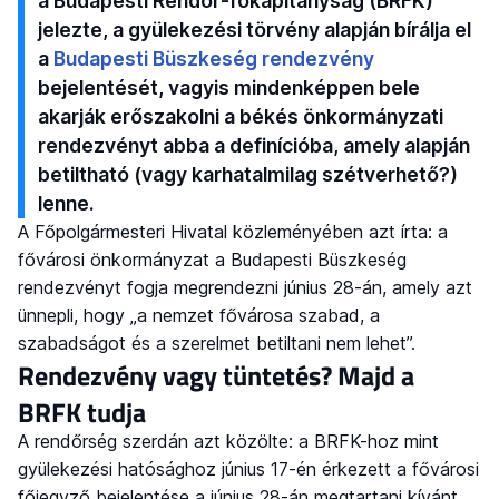
a Budapesti Rendőr-főkapitányság (BRFK)
jelezte, a gyülekezési törvény alapján bírálja el
a
Budapesti Büszkeség rendezvény
bejelentését, vagyis mindenképpen bele
akarják erőszakolni a békés önkormányzati
rendezvényt abba a definícióba, amely alapján
betiltható (vagy karhatalmilag szétverhető?)
lenne.
A Főpolgármesteri Hivatal közleményében azt írta: a
fővárosi önkormányzat a Budapesti Büszkeség
rendezvényt fogja megrendezni június 28-án, amely azt
ünnepli, hogy „a nemzet fővárosa szabad, a
szabadságot és a szerelmet betiltani nem lehet”.
Rendezvény vagy tüntetés? Majd a
BRFK tudja
A rendőrség szerdán azt közölte: a BRFK-hoz mint
gyülekezési hatósághoz június 17-én érkezett a fővárosi
főjegyző bejelentése a június 28-án megtartani kívánt