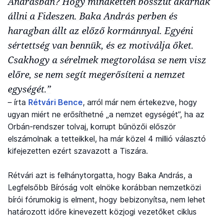
Andrásban? Hogy mindketten bosszút akarnak
állni a Fideszen. Baka András perben és
haragban állt az előző kormánnyal. Egyéni
sértettség van bennük, és ez motiválja őket.
Csakhogy a sérelmek megtorolása se nem visz
előre, se nem segít megerősíteni a nemzet
egységét.”
– írta
Rétvári Bence
, arról már nem értekezve, hogy
ugyan miért ne erősíthetné „a nemzet egységét”, ha az
Orbán-rendszer tolvaj, korrupt bűnözői először
elszámolnak a tetteikkel, ha már közel 4 millió választó
kifejezetten ezért szavazott a Tiszára.
Rétvári azt is felhánytorgatta, hogy Baka András, a
Legfelsőbb Bíróság volt elnöke korábban nemzetközi
bírói fórumokig is elment, hogy bebizonyítsa, nem lehet
határozott időre kinevezett közjogi vezetőket ciklus