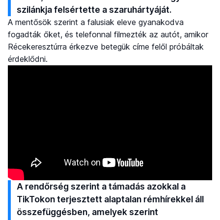
szilánkja felsértette a szaruhártyáját.
A mentősök szerint a falusiak eleve gyanakodva
fogadták őket, és telefonnal filmezték az autót, amikor
Récekeresztúrra érkezve betegük címe felől próbáltak
érdeklődni.
A rendőrség szerint a támadás azokkal a
TikTokon terjesztett alaptalan rémhírekkel áll
összefüggésben, amelyek szerint