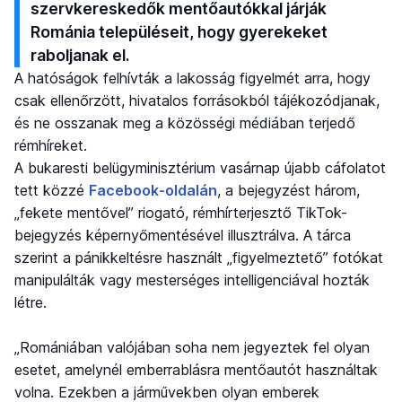
szervkereskedők mentőautókkal járják
Románia településeit, hogy gyerekeket
raboljanak el.
A hatóságok felhívták a lakosság figyelmét arra, hogy
csak ellenőrzött, hivatalos forrásokból tájékozódjanak,
és ne osszanak meg a közösségi médiában terjedő
rémhíreket.
A bukaresti belügyminisztérium vasárnap újabb cáfolatot
tett közzé
Facebook-oldalán
, a bejegyzést három,
„fekete mentővel” riogató, rémhírterjesztő TikTok-
bejegyzés képernyőmentésével illusztrálva. A tárca
szerint a pánikkeltésre használt „figyelmeztető” fotókat
manipulálták vagy mesterséges intelligenciával hozták
létre.
„Romániában valójában soha nem jegyeztek fel olyan
esetet, amelynél emberrablásra mentőautót használtak
volna. Ezekben a járművekben olyan emberek