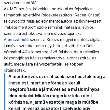
szervkereskedők”.
Az MTI azt írja, kövekkel, botokkal és fejszékkel
támadtak az erdélyi Récekeresztúron (Recea-Cristur)
feldühödött falusiak egy mentőautóra az úgynevezett
„fekete mentőről” szóló rémhírek hatására, súlyos
szemsérülést okozva a jármű vezetőjének.
A
beszámoló
szerint a Kolozs megyei mentőszolgálat
járműve szombat este egy beteget vett fel a Dés
városától 40 kilométerre lévő faluban, de a település
központjában két személyautóval eltorlaszolták az
útját, megállásra kényszerítették, és többen
rátámadtak.
A mentőorvos szerint csak azért úszták meg a
lincselést, mert a sofőrnek sikerült
megfordítania a járművet és a másik irányba
elmenekülni. Miután megérkeztek a dési
kórházba, a jármű vezetője maga is műtőbe
került, mivel az összetört szélvédő egy