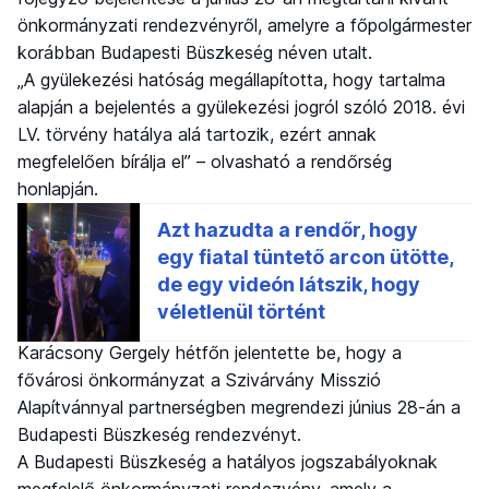
önkormányzati rendezvényről, amelyre a főpolgármester
korábban Budapesti Büszkeség néven utalt.
„A gyülekezési hatóság megállapította, hogy tartalma
alapján a bejelentés a gyülekezési jogról szóló 2018. évi
LV. törvény hatálya alá tartozik, ezért annak
megfelelően bírálja el” – olvasható a rendőrség
honlapján.
Karácsony Gergely hétfőn jelentette be, hogy a
fővárosi önkormányzat a Szivárvány Misszió
Alapítvánnyal partnerségben megrendezi június 28-án a
Budapesti Büszkeség rendezvényt.
A Budapesti Büszkeség a hatályos jogszabályoknak