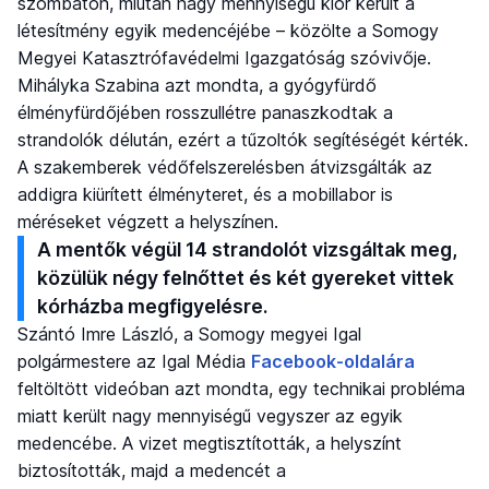
szombaton, miután nagy mennyiségű klór került a
létesítmény egyik medencéjébe – közölte a Somogy
Megyei Katasztrófavédelmi Igazgatóság szóvivője.
Mihályka Szabina azt mondta, a gyógyfürdő
élményfürdőjében rosszullétre panaszkodtak a
strandolók délután, ezért a tűzoltók segítéségét kérték.
A szakemberek védőfelszerelésben átvizsgálták az
addigra kiürített élményteret, és a mobillabor is
méréseket végzett a helyszínen.
A mentők végül 14 strandolót vizsgáltak meg,
közülük négy felnőttet és két gyereket vittek
kórházba megfigyelésre.
Szántó Imre László, a Somogy megyei Igal
polgármestere az Igal Média
Facebook-oldalára
feltöltött videóban azt mondta, egy technikai probléma
miatt került nagy mennyiségű vegyszer az egyik
medencébe. A vizet megtisztították, a helyszínt
biztosították, majd a medencét a