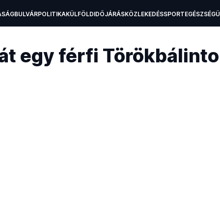
ASÁG
BULVÁR
POLITIKA
KÜLFÖLD
IDŐJÁRÁS
KÖZLEKEDÉS
SPORT
EGÉSZSÉG
H
t egy férfi Törökbálinto