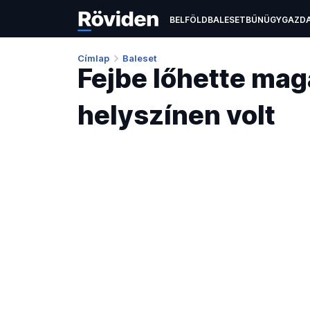
BELFÖLD
BALESET
BŰNÜGY
GAZD
ÉLETMÓD
KULTÚRA
OKTATÁS
TEC
Címlap
Baleset
Fejbe lőhette magá
helyszínen volt