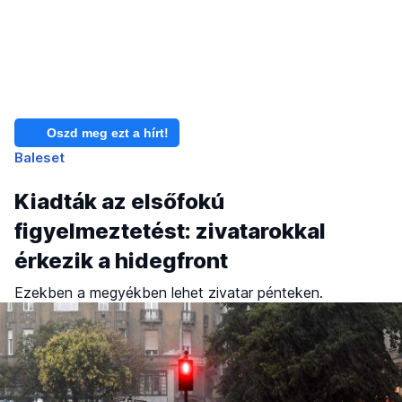
Oszd meg ezt a hírt!
Baleset
Kiadták az elsőfokú
figyelmeztetést: zivatarokkal
érkezik a hidegfront
Ezekben a megyékben lehet zivatar pénteken.