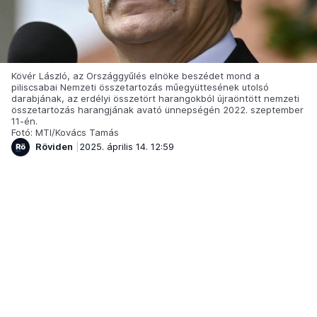
Kövér László, az Országgyűlés elnöke beszédet mond a
piliscsabai Nemzeti összetartozás műegyüttesének utolsó
darabjának, az erdélyi összetört harangokból újraöntött nemzeti
összetartozás harangjának avató ünnepségén 2022. szeptember
11-én.
Fotó: MTI/Kovács Tamás
Röviden
2025. április 14. 12:59