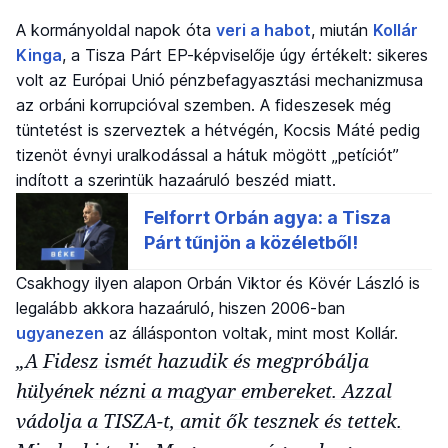
A kormányoldal napok óta
veri a habot
, miután
Kollár
Kinga
, a Tisza Párt EP-képviselője úgy értékelt: sikeres
volt az Európai Unió pénzbefagyasztási mechanizmusa
az orbáni korrupcióval szemben. A fideszesek még
tüntetést is szerveztek a hétvégén, Kocsis Máté pedig
tizenöt évnyi uralkodással a hátuk mögött „petíciót”
indított a szerintük hazaáruló beszéd miatt.
Csakhogy ilyen alapon Orbán Viktor és Kövér László is
legalább akkora hazaáruló, hiszen 2006-ban
ugyanezen
az állásponton voltak, mint most Kollár.
„A Fidesz ismét hazudik és megpróbálja
hülyének nézni a magyar embereket. Azzal
vádolja a TISZA-t, amit ők tesznek és tettek.