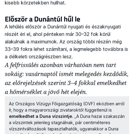
kisebb körzetekben hullhat.
Először a Dunántúl hűl le
A lehűlés először a Dunántúl nyugati és északnyugati
részét éri el, ahol pénteken már 30–32 fok körül
alakulnak a maximumok. Az ország többi részén még
33–39 fokra lehet számítani, a legmelegebb továbbra is
a délkeleti országrészben lesz.
A felfrissülés azonban várhatóan nem tart
sokáig: vasárnaptól ismét melegedés kezdődik,
az előrejelzések szerint 3–4 fokkal emelkedhet
a hőmérséklet a jövő hét elején.
Az Országos Vízügyi Főigazgatóság (OVF) eközben arról
ír, hogy a magyarországi zivataroktól függetlenül is
emelkedhet a Duna vízszintje
. „A Duna hazai szakaszán
a vízszintek jelenleg stagnálnak, pár centiméteres
vízszintváltozások tapasztalhatók, ugyanakkor a Duna