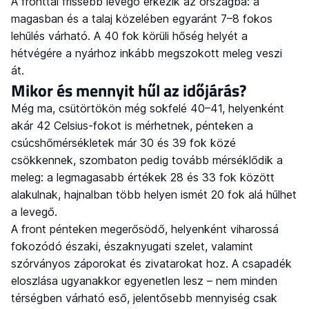
A fronttal frissebb levegő érkezik az országba: a
magasban és a talaj közelében egyaránt 7–8 fokos
lehűlés várható. A 40 fok körüli hőség helyét a
hétvégére a nyárhoz inkább megszokott meleg veszi
át.
Mikor és mennyit hűl az időjárás?
Még ma, csütörtökön még sokfelé 40–41, helyenként
akár 42 Celsius-fokot is mérhetnek, pénteken a
csúcshőmérsékletek már 30 és 39 fok közé
csökkennek, szombaton pedig tovább mérséklődik a
meleg: a legmagasabb értékek 28 és 33 fok között
alakulnak, hajnalban több helyen ismét 20 fok alá hűlhet
a levegő.
A front pénteken megerősödő, helyenként viharossá
fokozódó északi, északnyugati szelet, valamint
szórványos záporokat és zivatarokat hoz. A csapadék
eloszlása ugyanakkor egyenetlen lesz – nem minden
térségben várható eső, jelentősebb mennyiség csak