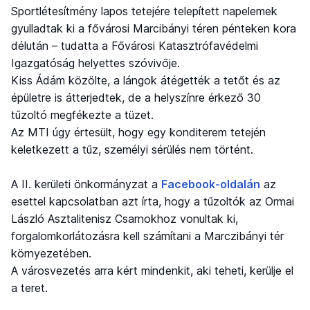
Sportlétesítmény lapos tetejére telepített napelemek
gyulladtak ki a fővárosi Marcibányi téren pénteken kora
délután – tudatta a Fővárosi Katasztrófavédelmi
Igazgatóság helyettes szóvivője.
Kiss Ádám közölte, a lángok átégették a tetőt és az
épületre is átterjedtek, de a helyszínre érkező 30
tűzoltó megfékezte a tüzet.
Az MTI úgy értesült, hogy egy konditerem tetején
keletkezett a tűz, személyi sérülés nem történt.
A II. kerületi önkormányzat a
Facebook-oldalán
az
esettel kapcsolatban azt írta, hogy a tűzoltók az Ormai
László Asztalitenisz Csarnokhoz vonultak ki,
forgalomkorlátozásra kell számítani a Marczibányi tér
környezetében.
A városvezetés arra kért mindenkit, aki teheti, kerülje el
a teret.