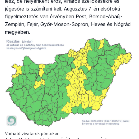
lesz, de helyenként erős, viharos széllökésekre és
jégesőre is számítani kell. Augusztus 7-én elsőfokú
figyelmeztetés van érvényben Pest, Borsod-Abaúj-
Zemplén, Fejér, Győr-Moson-Sopron, Heves és Nógrád
megyében.
Várható zivatarok pénteken.