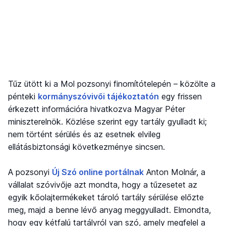
Tűz ütött ki a Mol pozsonyi finomítótelepén – közölte a
pénteki
kormányszóvivői tájékoztatón
egy frissen
érkezett információra hivatkozva Magyar Péter
miniszterelnök. Közlése szerint egy tartály gyulladt ki;
nem történt sérülés és az esetnek elvileg
ellátásbiztonsági következménye sincsen.
A pozsonyi
Új Szó online portálnak
Anton Molnár, a
vállalat szóvivője azt mondta, hogy a tűzesetet az
egyik kőolajtermékeket tároló tartály sérülése előzte
meg, majd a benne lévő anyag meggyulladt. Elmondta,
hogy egy kétfalú tartályról van szó, amely megfelel a