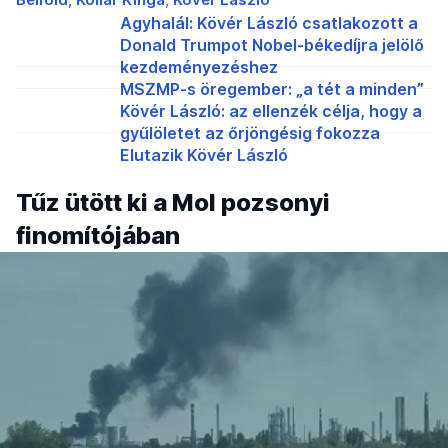
Agyhalál: Kövér László csatlakozott a
Donald Trumpot Nobel-békedíjra jelölő
kezdeményezéshez
MSZMP-s öregember: „a tét a minden”
Kövér László: az ellenzék célja, hogy a
gyűlöletet az őrjöngésig fokozza
Elutazik Kövér László
Tűz ütött ki a Mol pozsonyi
finomítójában