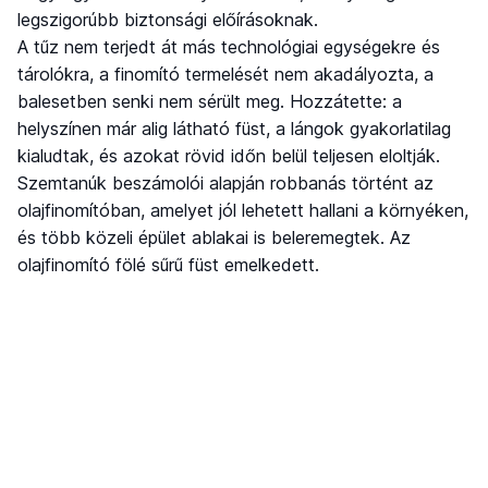
legszigorúbb biztonsági előírásoknak.
A tűz nem terjedt át más technológiai egységekre és
tárolókra, a finomító termelését nem akadályozta, a
balesetben senki nem sérült meg. Hozzátette: a
helyszínen már alig látható füst, a lángok gyakorlatilag
kialudtak, és azokat rövid időn belül teljesen eloltják.
Szemtanúk beszámolói alapján robbanás történt az
olajfinomítóban, amelyet jól lehetett hallani a környéken,
és több közeli épület ablakai is beleremegtek. Az
olajfinomító fölé sűrű füst emelkedett.