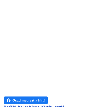
Oszd meg ezt a hírt!
Belföld
Kollár Kinga
Kövér László