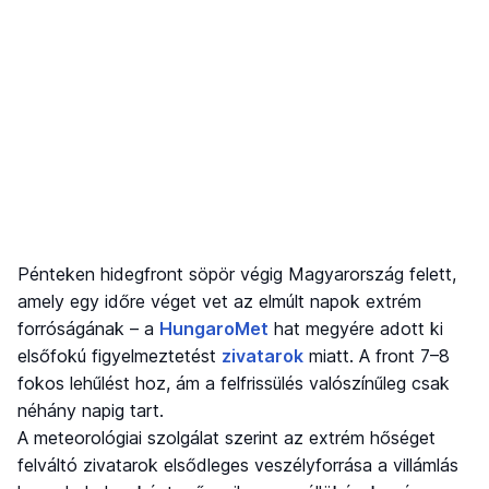
Pénteken hidegfront söpör végig Magyarország felett,
amely egy időre véget vet az elmúlt napok extrém
forróságának – a
HungaroMet
hat megyére adott ki
elsőfokú figyelmeztetést
zivatarok
miatt. A front 7–8
fokos lehűlést hoz, ám a felfrissülés valószínűleg csak
néhány napig tart.
A meteorológiai szolgálat szerint az extrém hőséget
felváltó zivatarok elsődleges veszélyforrása a villámlás