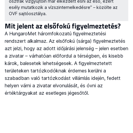
osztrák vízgyűjtőin már elkezdett esni az eső, ezért
esély mutatkozik a vízszintemelkedésre” – közölte az
OVF sajtóosztálya.
Mit jelent az elsőfokú figyelmeztetés?
A HungaroMet háromfokozatú figyelmeztetési
rendszert alkalmaz. Az elsőfokú (sárga) figyelmeztetés
azt jelzi, hogy az adott időjárási jelenség – jelen esetben
a zivatar – várhatóan előfordul a térségben, és kisebb
károk, balesetek lehetségesek. A figyelmeztetett
területeken tartózkodóknak érdemes kerülni a
szabadban való tartózkodást villámlás idején, fedett
helyen várni a zivatar elvonulását, és óvni az
értéktárgyakat az esetleges jégesőtől.