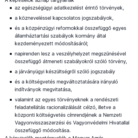
A képviselők aznap tárgyalnak
az egészségügyi adatkezelést érintő törvények,
a közneveléssel kapcsolatos jogszabályok,
és a közpénzügyi reformokkal összefüggő egyes
államháztartási szabályok kormány által
kezdeményezett módosításáról;
napirenden lesz a veszélyhelyzet megszűnésével
összefüggő átmeneti szabályokról szóló törvény,
a járványügyi készültségről szóló jogszabály
és a költségvetés megváltoztatására irányuló
indítványok megvitatása,
valamint az egyes törvényeknek a rendészeti
feladatellátás racionalizálását célzó, illetve a
központi költségvetés címrendjének a Nemzeti
Vagyonvisszaszerzési és Vagyonvédelmi Hivatallal
összefüggő módosítása.