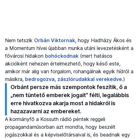
Nem tetszik
Orbán Viktornak
, hogy Hadházy Ákos és
a Momentum hívei újabban munka utáni levezetésként a
fővárosi hidakon
bohóckodnak
(mert hatásos
akcióként nehezen értelmezhető, hogy késő este,
amikor már alig van forgalom, rohangálnak egyik hídról a
másikra,
bedrogozva
,
zászlórudakkal verekedve
.)
Orbánt persze más szempontok feszítik, ő a
„nem tüntető emberek jogait” félti, legalábbis
erre hivatkozva akarja most a hidakról is
hazazavarni az embereket.
A kormányfő a Kossuth rádió péntek reggeli
propagandaműsorban azt mondta, hogy beszélt
jogászokkal és a képviselőtársaival is, és beadnak egy