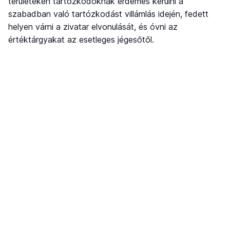
területeken tartózkodóknak érdemes kerülni a
szabadban való tartózkodást villámlás idején, fedett
helyen várni a zivatar elvonulását, és óvni az
értéktárgyakat az esetleges jégesőtől.