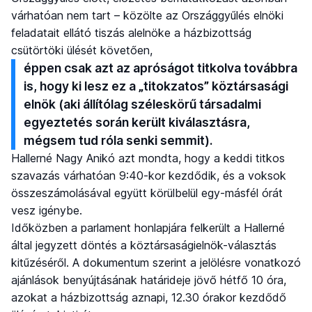
várhatóan nem tart – közölte az Országgyűlés elnöki
feladatait ellátó tiszás alelnöke a házbizottság
csütörtöki ülését követően,
éppen csak azt az apróságot titkolva továbbra
is, hogy ki lesz ez a „titokzatos” köztársasági
elnök (aki állítólag széleskörű társadalmi
egyeztetés során került kiválasztásra,
mégsem tud róla senki semmit).
Hallerné Nagy Anikó azt mondta, hogy a keddi titkos
szavazás várhatóan 9:40-kor kezdődik, és a voksok
összeszámolásával együtt körülbelül egy-másfél órát
vesz igénybe.
Időközben a parlament honlapjára felkerült a Hallerné
által jegyzett döntés a köztársaságielnök-választás
kitűzéséről. A dokumentum szerint a jelölésre vonatkozó
ajánlások benyújtásának határideje jövő hétfő 10 óra,
azokat a házbizottság aznapi, 12.30 órakor kezdődő