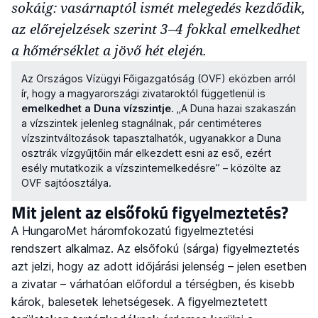
sokáig: vasárnaptól ismét melegedés kezdődik,
az előrejelzések szerint 3–4 fokkal emelkedhet
a hőmérséklet a jövő hét elején.
Az Országos Vízügyi Főigazgatóság (OVF) eközben arról
ír, hogy a magyarországi zivataroktól függetlenül is
emelkedhet a Duna vízszintje
. „A Duna hazai szakaszán
a vízszintek jelenleg stagnálnak, pár centiméteres
vízszintváltozások tapasztalhatók, ugyanakkor a Duna
osztrák vízgyűjtőin már elkezdett esni az eső, ezért
esély mutatkozik a vízszintemelkedésre” – közölte az
OVF sajtóosztálya.
Mit jelent az elsőfokú figyelmeztetés?
A HungaroMet háromfokozatú figyelmeztetési
rendszert alkalmaz. Az elsőfokú (sárga) figyelmeztetés
azt jelzi, hogy az adott időjárási jelenség – jelen esetben
a zivatar – várhatóan előfordul a térségben, és kisebb
károk, balesetek lehetségesek. A figyelmeztetett