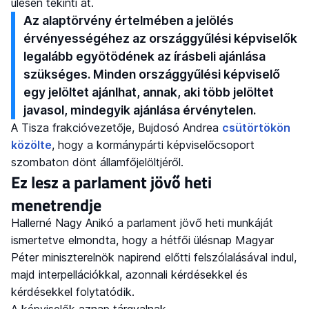
ülésén tekinti át.
Az alaptörvény értelmében a jelölés
érvényességéhez az országgyűlési képviselők
legalább egyötödének az írásbeli ajánlása
szükséges. Minden országgyűlési képviselő
egy jelöltet ajánlhat, annak, aki több jelöltet
javasol, mindegyik ajánlása érvénytelen.
A Tisza frakcióvezetője, Bujdosó Andrea
csütörtökön
közölte
, hogy a kormánypárti képviselőcsoport
szombaton dönt államfőjelöltjéről.
Ez lesz a parlament jövő heti
menetrendje
Hallerné Nagy Anikó a parlament jövő heti munkáját
ismertetve elmondta, hogy a hétfői ülésnap Magyar
Péter miniszterelnök napirend előtti felszólalásával indul,
majd interpellációkkal, azonnali kérdésekkel és
kérdésekkel folytatódik.