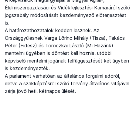
A képviselők megtárgyalják a Magyar Agrár-,
Élelmiszergazdasági és Vidékfejlesztési Kamaráról szóló
jogszabály módosítását kezdeményező előterjesztést
is.
A határozathozatalok kedden lesznek. Az
Országgyűlésnek Varga Lőrinc Mihály (Tisza), Takács
Péter (Fidesz) és Toroczkai László (Mi Hazánk)
mentelmi ügyében is döntést kell hoznia, utóbbi
képviselő mentelmi jogának felfüggesztését két ügyben
is kezdeményezték.
A parlament várhatóan az általános forgalmi adóról,
illetve a szakképzésről szóló törvény általános vitájával
zárja jövő heti, kétnapos ülését.