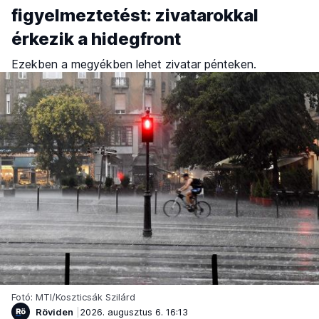
figyelmeztetést: zivatarokkal
érkezik a hidegfront
Ezekben a megyékben lehet zivatar pénteken.
Fotó: MTI/Koszticsák Szilárd
Röviden
2026. augusztus 6. 16:13