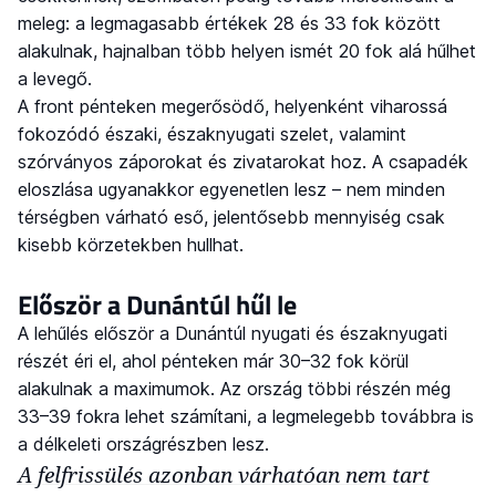
meleg: a legmagasabb értékek 28 és 33 fok között
alakulnak, hajnalban több helyen ismét 20 fok alá hűlhet
a levegő.
A front pénteken megerősödő, helyenként viharossá
fokozódó északi, északnyugati szelet, valamint
szórványos záporokat és zivatarokat hoz. A csapadék
eloszlása ugyanakkor egyenetlen lesz – nem minden
térségben várható eső, jelentősebb mennyiség csak
kisebb körzetekben hullhat.
Először a Dunántúl hűl le
A lehűlés először a Dunántúl nyugati és északnyugati
részét éri el, ahol pénteken már 30–32 fok körül
alakulnak a maximumok. Az ország többi részén még
33–39 fokra lehet számítani, a legmelegebb továbbra is
a délkeleti országrészben lesz.
A felfrissülés azonban várhatóan nem tart