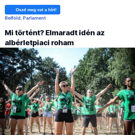
Oszd meg ezt a hírt!
Belföld
Parlament
Mi történt? Elmaradt idén az
albérletpiaci roham