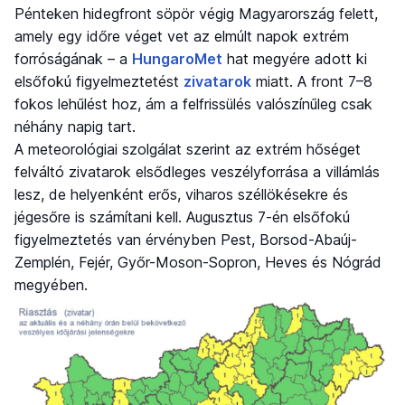
Pénteken hidegfront söpör végig Magyarország felett,
amely egy időre véget vet az elmúlt napok extrém
forróságának – a
HungaroMet
hat megyére adott ki
elsőfokú figyelmeztetést
zivatarok
miatt. A front 7–8
fokos lehűlést hoz, ám a felfrissülés valószínűleg csak
néhány napig tart.
A meteorológiai szolgálat szerint az extrém hőséget
felváltó zivatarok elsődleges veszélyforrása a villámlás
lesz, de helyenként erős, viharos széllökésekre és
jégesőre is számítani kell. Augusztus 7-én elsőfokú
figyelmeztetés van érvényben Pest, Borsod-Abaúj-
Zemplén, Fejér, Győr-Moson-Sopron, Heves és Nógrád
megyében.