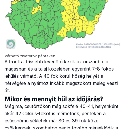
Várható zivatarok pénteken.
A fronttal frissebb levegő érkezik az országba: a
magasban és a talaj közelében egyaránt 7–8 fokos
lehűlés várható. A 40 fok körüli hőség helyét a
hétvégére a nyárhoz inkább megszokott meleg veszi
át.
Mikor és mennyit hűl az időjárás?
Még ma, csütörtökön még sokfelé 40–41, helyenként
akár 42 Celsius-fokot is mérhetnek, pénteken a
csúcshőmérsékletek már 30 és 39 fok közé
csökkennek, szombaton pedig tovább mérséklődik a