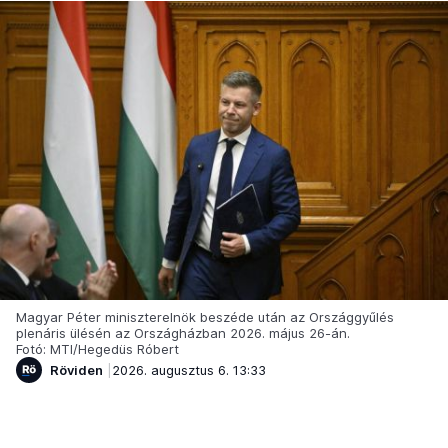
Magyar Péter miniszterelnök beszéde után az Országgyűlés
plenáris ülésén az Országházban 2026. május 26-án.
Fotó: MTI/Hegedüs Róbert
Röviden
2026. augusztus 6. 13:33