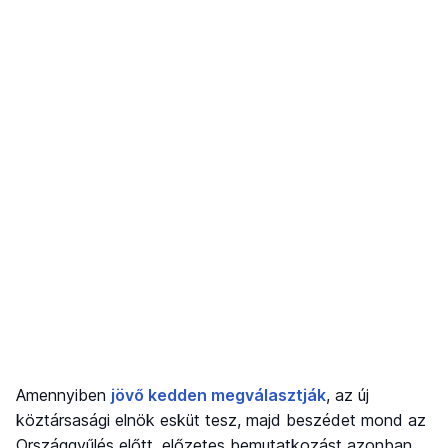
Amennyiben
jövő kedden megválasztják
, az új
köztársasági elnök esküt tesz, majd beszédet mond az
Országgyűlés előtt, előzetes bemutatkozást azonban