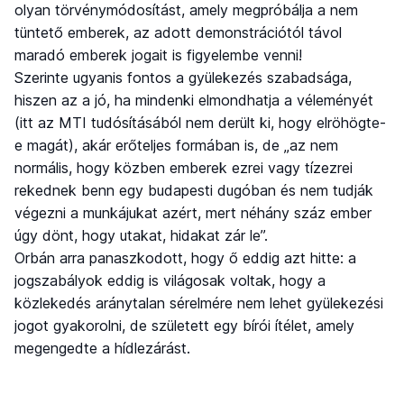
olyan törvénymódosítást, amely megpróbálja a nem
tüntető emberek, az adott demonstrációtól távol
maradó emberek jogait is figyelembe venni!
Szerinte ugyanis fontos a gyülekezés szabadsága,
hiszen az a jó, ha mindenki elmondhatja a véleményét
(itt az MTI tudósításából nem derült ki, hogy elröhögte-
e magát), akár erőteljes formában is, de „az nem
normális, hogy közben emberek ezrei vagy tízezrei
rekednek benn egy budapesti dugóban és nem tudják
végezni a munkájukat azért, mert néhány száz ember
úgy dönt, hogy utakat, hidakat zár le”.
Orbán arra panaszkodott, hogy ő eddig azt hitte: a
jogszabályok eddig is világosak voltak, hogy a
közlekedés aránytalan sérelmére nem lehet gyülekezési
jogot gyakorolni, de született egy bírói ítélet, amely
megengedte a hídlezárást.