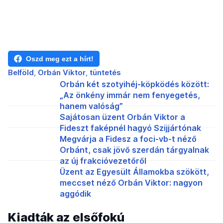
Oszd meg ezt a hírt!
Belföld
Orbán Viktor
tüntetés
Orbán két szotyihéj-köpködés között:
„Az önkény immár nem fenyegetés,
hanem valóság”
Sajátosan üzent Orbán Viktor a
Fideszt faképnél hagyó Szijjártónak
Megvárja a Fidesz a foci-vb-t néző
Orbánt, csak jövő szerdán tárgyalnak
az új frakcióvezetőről
Üzent az Egyesült Államokba szökött,
meccset néző Orbán Viktor: nagyon
aggódik
Kiadták az elsőfokú