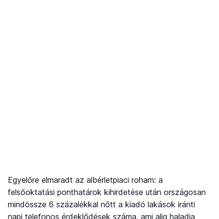
Egyelőre elmaradt az albérletpiaci roham: a
felsőoktatási ponthatárok kihirdetése után országosan
mindössze 6 százalékkal nőtt a kiadó lakások iránti
napi telefonos érdeklődések száma, ami alig haladja