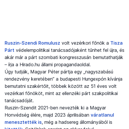
Ruszin-Szendi Romulusz
volt vezérkori főnök a
Tisza
Párt
védelempolitikai tanácsadójaként tűnhet fel újra, és
akár már a párt szombati kongresszusán bemutathatják
– írja a Hirado.hu állami propagandaoldal.
Úgy tudják, Magyar Péter pártja egy „nagyszabású
rendezvény keretében” a budapesti Hungexpón kívánja
bemutatni szakértőit, többek között az 51 éves volt
vezérkari főnököt, mint az ellenzéki párt szakpolitikai
tanácsadóját.
Ruszin-Szendit 2021-ben nevezték ki a Magyar
Honvédség élére, majd 2023 áprilisában
váratlanul
menesztették is
, még a hadsereg állományából is