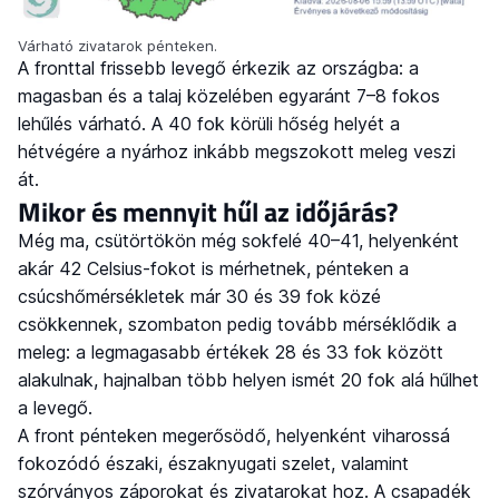
Várható zivatarok pénteken.
A fronttal frissebb levegő érkezik az országba: a
magasban és a talaj közelében egyaránt 7–8 fokos
lehűlés várható. A 40 fok körüli hőség helyét a
hétvégére a nyárhoz inkább megszokott meleg veszi
át.
Mikor és mennyit hűl az időjárás?
Még ma, csütörtökön még sokfelé 40–41, helyenként
akár 42 Celsius-fokot is mérhetnek, pénteken a
csúcshőmérsékletek már 30 és 39 fok közé
csökkennek, szombaton pedig tovább mérséklődik a
meleg: a legmagasabb értékek 28 és 33 fok között
alakulnak, hajnalban több helyen ismét 20 fok alá hűlhet
a levegő.
A front pénteken megerősödő, helyenként viharossá
fokozódó északi, északnyugati szelet, valamint
szórványos záporokat és zivatarokat hoz. A csapadék