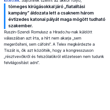
kitették
. Sajtóhírek szerint az akkor folyó,
tömeges kirúgásokkal járó „fiatalítási
kampány” áldozata lett a csaknem három
évtizedes katonai pályát maga mögött tudható
szakember.
Ruszin-Szendi Romulusz a Hirado.hu-nak küldött
válaszában azt írta, a hírt nem akarja „sem
megerősíteni, sem cáfolni”. A Telex megkérdezte a
Tiszát is, ők azt közölték, hogy a kongresszuson
„résztvevőkről és felszólalókról előzetesen nem tudunk
felvilágosítást adni”.