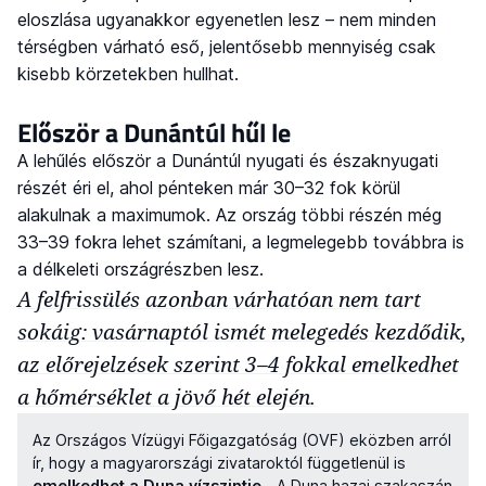
eloszlása ugyanakkor egyenetlen lesz – nem minden
térségben várható eső, jelentősebb mennyiség csak
kisebb körzetekben hullhat.
Először a Dunántúl hűl le
A lehűlés először a Dunántúl nyugati és északnyugati
részét éri el, ahol pénteken már 30–32 fok körül
alakulnak a maximumok. Az ország többi részén még
33–39 fokra lehet számítani, a legmelegebb továbbra is
a délkeleti országrészben lesz.
A felfrissülés azonban várhatóan nem tart
sokáig: vasárnaptól ismét melegedés kezdődik,
az előrejelzések szerint 3–4 fokkal emelkedhet
a hőmérséklet a jövő hét elején.
Az Országos Vízügyi Főigazgatóság (OVF) eközben arról
ír, hogy a magyarországi zivataroktól függetlenül is
emelkedhet a Duna vízszintje
. „A Duna hazai szakaszán