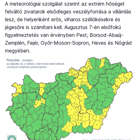
A meteorológiai szolgálat szerint az extrém hőséget
felváltó zivatarok elsődleges veszélyforrása a villámlás
lesz, de helyenként erős, viharos széllökésekre és
jégesőre is számítani kell. Augusztus 7-én elsőfokú
figyelmeztetés van érvényben Pest, Borsod-Abaúj-
Zemplén, Fejér, Győr-Moson-Sopron, Heves és Nógrád
megyében.