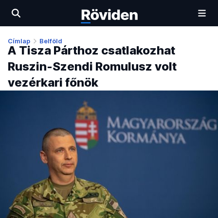
Címlap
Belföld
A Tisza Párthoz csatlakozhat
Ruszin-Szendi Romulusz volt
vezérkari főnök