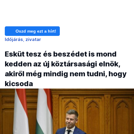
Oszd meg ezt a hírt!
Időjárás
zivatar
Esküt tesz és beszédet is mond
kedden az új köztársasági elnök,
akiről még mindig nem tudni, hogy
kicsoda