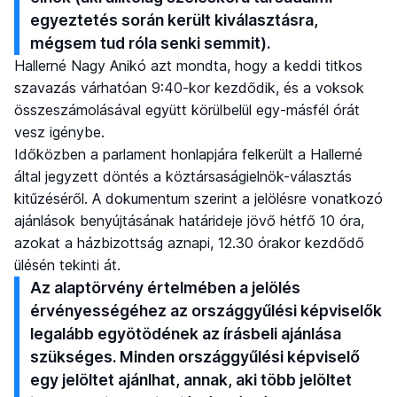
egyeztetés során került kiválasztásra,
mégsem tud róla senki semmit).
Hallerné Nagy Anikó azt mondta, hogy a keddi titkos
szavazás várhatóan 9:40-kor kezdődik, és a voksok
összeszámolásával együtt körülbelül egy-másfél órát
vesz igénybe.
Időközben a parlament honlapjára felkerült a Hallerné
által jegyzett döntés a köztársaságielnök-választás
kitűzéséről. A dokumentum szerint a jelölésre vonatkozó
ajánlások benyújtásának határideje jövő hétfő 10 óra,
azokat a házbizottság aznapi, 12.30 órakor kezdődő
ülésén tekinti át.
Az alaptörvény értelmében a jelölés
érvényességéhez az országgyűlési képviselők
legalább egyötödének az írásbeli ajánlása
szükséges. Minden országgyűlési képviselő
egy jelöltet ajánlhat, annak, aki több jelöltet