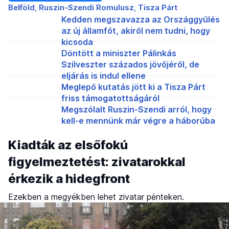
Belföld
Ruszin-Szendi Romulusz
Tisza Párt
Kedden megszavazza az Országgyűlés
az új államfőt, akiről nem tudni, hogy
kicsoda
Döntött a miniszter Pálinkás
Szilveszter százados jövőjéről, de
eljárás is indul ellene
Meglepő kutatás jött ki a Tisza Párt
friss támogatottságáról
Megszólalt Ruszin-Szendi arról, hogy
kell-e mennünk már végre a háborúba
Kiadták az elsőfokú
figyelmeztetést: zivatarokkal
érkezik a hidegfront
Ezekben a megyékben lehet zivatar pénteken.