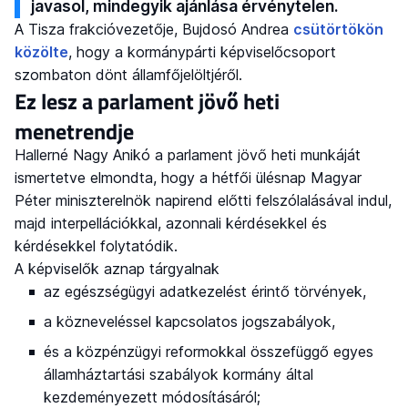
javasol, mindegyik ajánlása érvénytelen.
A Tisza frakcióvezetője, Bujdosó Andrea
csütörtökön
közölte
, hogy a kormánypárti képviselőcsoport
szombaton dönt államfőjelöltjéről.
Ez lesz a parlament jövő heti
menetrendje
Hallerné Nagy Anikó a parlament jövő heti munkáját
ismertetve elmondta, hogy a hétfői ülésnap Magyar
Péter miniszterelnök napirend előtti felszólalásával indul,
majd interpellációkkal, azonnali kérdésekkel és
kérdésekkel folytatódik.
A képviselők aznap tárgyalnak
az egészségügyi adatkezelést érintő törvények,
a közneveléssel kapcsolatos jogszabályok,
és a közpénzügyi reformokkal összefüggő egyes
államháztartási szabályok kormány által
kezdeményezett módosításáról;