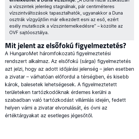
a vízszintek jelenleg stagnálnak, pár centiméteres
vízszintváltozások tapasztalhatók, ugyanakkor a Duna
osztrák vízgyűjtőin már elkezdett esni az eső, ezért
esély mutatkozik a vízszintemelkedésre” – közölte az
OVF sajtóosztálya.
Mit jelent az elsőfokú figyelmeztetés?
A HungaroMet háromfokozatú figyelmeztetési
rendszert alkalmaz. Az elsőfokú (sárga) figyelmeztetés
azt jelzi, hogy az adott időjárási jelenség – jelen esetben
a zivatar – várhatóan előfordul a térségben, és kisebb
károk, balesetek lehetségesek. A figyelmeztetett
területeken tartózkodóknak érdemes kerülni a
szabadban való tartózkodást villámlás idején, fedett
helyen várni a zivatar elvonulását, és óvni az
értéktárgyakat az esetleges jégesőtől.