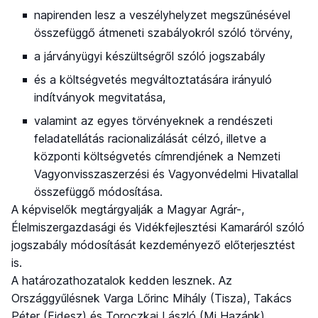
napirenden lesz a veszélyhelyzet megszűnésével
összefüggő átmeneti szabályokról szóló törvény,
a járványügyi készültségről szóló jogszabály
és a költségvetés megváltoztatására irányuló
indítványok megvitatása,
valamint az egyes törvényeknek a rendészeti
feladatellátás racionalizálását célzó, illetve a
központi költségvetés címrendjének a Nemzeti
Vagyonvisszaszerzési és Vagyonvédelmi Hivatallal
összefüggő módosítása.
A képviselők megtárgyalják a Magyar Agrár-,
Élelmiszergazdasági és Vidékfejlesztési Kamaráról szóló
jogszabály módosítását kezdeményező előterjesztést
is.
A határozathozatalok kedden lesznek. Az
Országgyűlésnek Varga Lőrinc Mihály (Tisza), Takács
Péter (Fidesz) és Toroczkai László (Mi Hazánk)