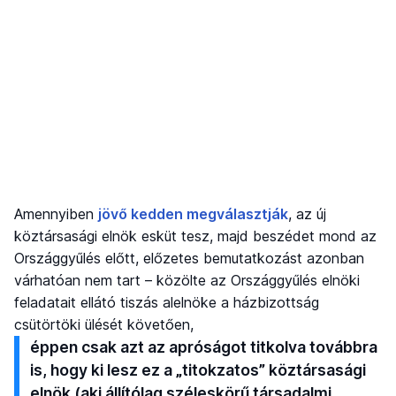
Amennyiben
jövő kedden megválasztják
, az új
köztársasági elnök esküt tesz, majd beszédet mond az
Országgyűlés előtt, előzetes bemutatkozást azonban
várhatóan nem tart – közölte az Országgyűlés elnöki
feladatait ellátó tiszás alelnöke a házbizottság
csütörtöki ülését követően,
éppen csak azt az apróságot titkolva továbbra
is, hogy ki lesz ez a „titokzatos” köztársasági
elnök (aki állítólag széleskörű társadalmi