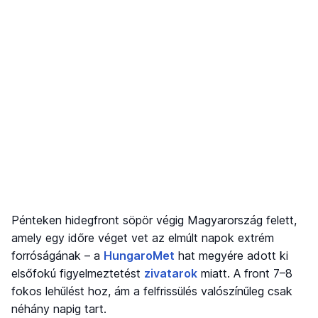
Pénteken hidegfront söpör végig Magyarország felett,
amely egy időre véget vet az elmúlt napok extrém
forróságának – a
HungaroMet
hat megyére adott ki
elsőfokú figyelmeztetést
zivatarok
miatt. A front 7–8
fokos lehűlést hoz, ám a felfrissülés valószínűleg csak
néhány napig tart.