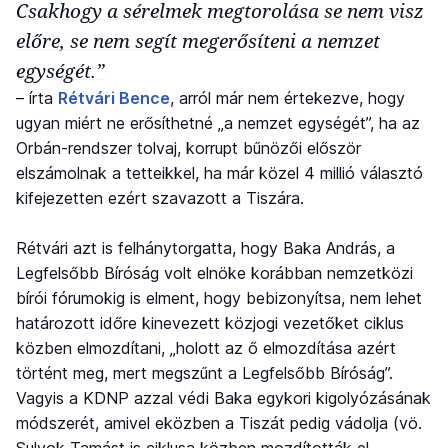
Csakhogy a sérelmek megtorolása se nem visz
előre, se nem segít megerősíteni a nemzet
egységét.”
– írta
Rétvári Bence
, arról már nem értekezve, hogy
ugyan miért ne erősíthetné „a nemzet egységét”, ha az
Orbán-rendszer tolvaj, korrupt bűnözői először
elszámolnak a tetteikkel, ha már közel 4 millió választó
kifejezetten ezért szavazott a Tiszára.
Rétvári azt is felhánytorgatta, hogy Baka András, a
Legfelsőbb Bíróság volt elnöke korábban nemzetközi
bírói fórumokig is elment, hogy bebizonyítsa, nem lehet
határozott időre kinevezett közjogi vezetőket ciklus
közben elmozdítani, „holott az ő elmozdítása azért
történt meg, mert megszűnt a Legfelsőbb Bíróság”.
Vagyis a KDNP azzal védi Baka egykori kigolyózásának
módszerét, amivel eközben a Tiszát pedig vádolja (vö.
Sulyok Tamást is ciklusa közben mozdították el