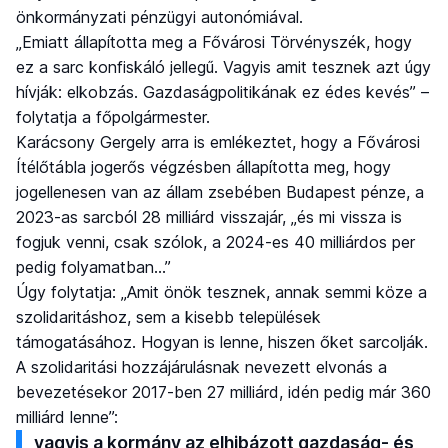
önkormányzati pénzügyi autonómiával.
„Emiatt állapította meg a Fővárosi Törvényszék, hogy
ez a sarc konfiskáló jellegű. Vagyis amit tesznek azt úgy
hívják: elkobzás. Gazdaságpolitikának ez édes kevés” –
folytatja a főpolgármester.
Karácsony Gergely arra is emlékeztet, hogy a Fővárosi
Ítélőtábla jogerős végzésben állapította meg, hogy
jogellenesen van az állam zsebében Budapest pénze, a
2023-as sarcból 28 milliárd visszajár, „és mi vissza is
fogjuk venni, csak szólok, a 2024-es 40 milliárdos per
pedig folyamatban…”
Úgy folytatja: „Amit önök tesznek, annak semmi köze a
szolidaritáshoz, sem a kisebb települések
támogatásához. Hogyan is lenne, hiszen őket sarcolják.
A szolidaritási hozzájárulásnak nevezett elvonás a
bevezetésekor 2017-ben 27 milliárd, idén pedig már 360
milliárd lenne”:
vagyis a kormány az elhibázott gazdaság- és