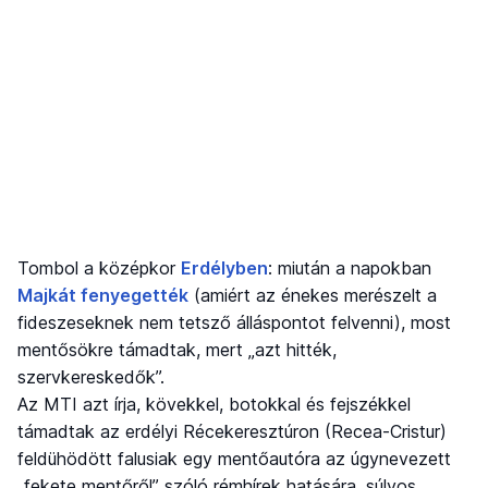
Tombol a középkor
Erdélyben
: miután a napokban
Majkát fenyegették
(amiért az énekes merészelt a
fideszeseknek nem tetsző álláspontot felvenni), most
mentősökre támadtak, mert „azt hitték,
szervkereskedők”.
Az MTI azt írja, kövekkel, botokkal és fejszékkel
támadtak az erdélyi Récekeresztúron (Recea-Cristur)
feldühödött falusiak egy mentőautóra az úgynevezett
„fekete mentőről” szóló rémhírek hatására, súlyos