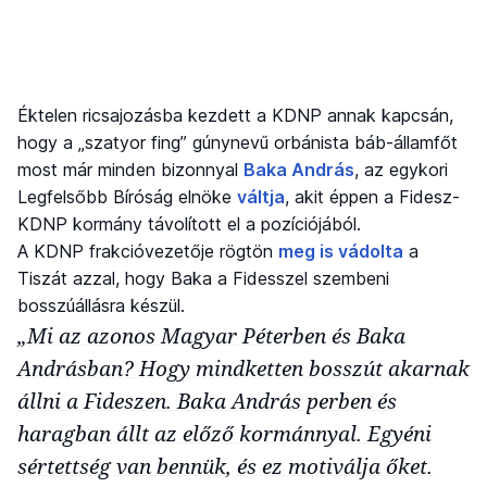
Éktelen ricsajozásba kezdett a KDNP annak kapcsán,
hogy a „szatyor fing” gúnynevű orbánista báb-államfőt
most már minden bizonnyal
Baka András
, az egykori
Legfelsőbb Bíróság elnöke
váltja
, akit éppen a Fidesz-
KDNP kormány távolított el a pozíciójából.
A KDNP frakcióvezetője rögtön
meg is vádolta
a
Tiszát azzal, hogy Baka a Fidesszel szembeni
bosszúállásra készül.
„Mi az azonos Magyar Péterben és Baka
Andrásban? Hogy mindketten bosszút akarnak
állni a Fideszen. Baka András perben és
haragban állt az előző kormánnyal. Egyéni
sértettség van bennük, és ez motiválja őket.