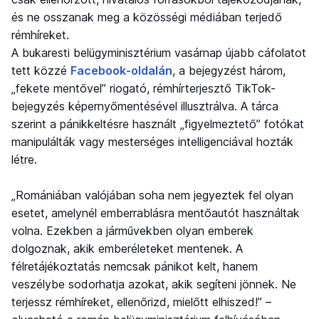
és ne osszanak meg a közösségi médiában terjedő
rémhíreket.
A bukaresti belügyminisztérium vasárnap újabb cáfolatot
tett közzé
Facebook-oldalán
, a bejegyzést három,
„fekete mentővel” riogató, rémhírterjesztő TikTok-
bejegyzés képernyőmentésével illusztrálva. A tárca
szerint a pánikkeltésre használt „figyelmeztető” fotókat
manipulálták vagy mesterséges intelligenciával hozták
létre.
„Romániában valójában soha nem jegyeztek fel olyan
esetet, amelynél emberrablásra mentőautót használtak
volna. Ezekben a járművekben olyan emberek
dolgoznak, akik emberéleteket mentenek. A
félretájékoztatás nemcsak pánikot kelt, hanem
veszélybe sodorhatja azokat, akik segíteni jönnek. Ne
terjessz rémhíreket, ellenőrizd, mielőtt elhiszed!” –