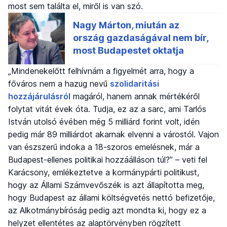
most sem találta el, miről is van szó.
„Mindenekelőtt felhívnám a figyelmét arra, hogy a
főváros nem a hazug nevű
szolidaritási
hozzájárulásról
magáról, hanem annak mértékéről
folytat vitát évek óta. Tudja, ez az a sarc, ami Tarlós
István utolsó évében még 5 milliárd forint volt, idén
pedig már 89 milliárdot akarnak elvenni a várostól. Vajon
van észszerű indoka a 18-szoros emelésnek, már a
Budapest-ellenes politikai hozzáálláson túl?” – veti fel
Karácsony, emlékeztetve a kormánypárti politikust,
hogy az Állami Számvevőszék is azt állapította meg,
hogy Budapest az állami költségvetés nettó befizetője,
az Alkotmánybíróság pedig azt mondta ki, hogy ez a
helyzet ellentétes az alaptörvényben rögzített