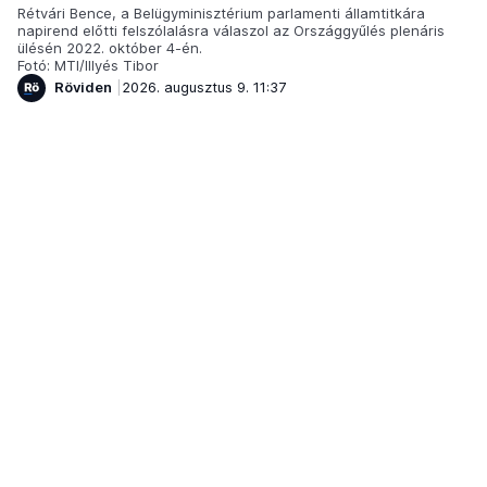
Rétvári Bence, a Belügyminisztérium parlamenti államtitkára
napirend előtti felszólalásra válaszol az Országgyűlés plenáris
ülésén 2022. október 4-én.
Fotó: MTI/Illyés Tibor
Röviden
2026. augusztus 9. 11:37