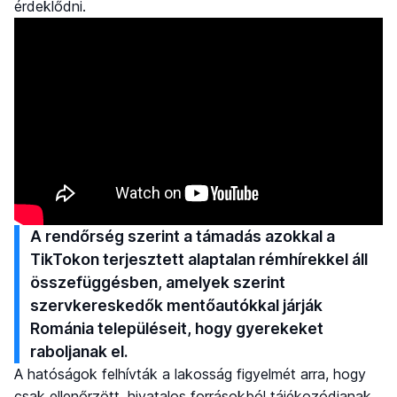
érdeklődni.
A rendőrség szerint a támadás azokkal a
TikTokon terjesztett alaptalan rémhírekkel áll
összefüggésben, amelyek szerint
szervkereskedők mentőautókkal járják
Románia településeit, hogy gyerekeket
raboljanak el.
A hatóságok felhívták a lakosság figyelmét arra, hogy
csak ellenőrzött, hivatalos forrásokból tájékozódjanak,