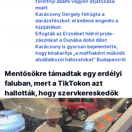
forintnyi állami vagyon átjátszása
miatt
Karácsony Gergely felrúgta a
darázsfészket: el kellene engedni a
tűzijátékot
Elfogták az Erzsébet hídról pride-
zászlókat a Dunába dobó dilist
Karácsony is gyorsan bejelentette,
hogy kitakarítja „a maffiaként működő
alvállalkozói hálózatokat” Budapestről
Mentősökre támadtak egy erdélyi
faluban, mert a TikTokon azt
hallották, hogy szervkereskedők