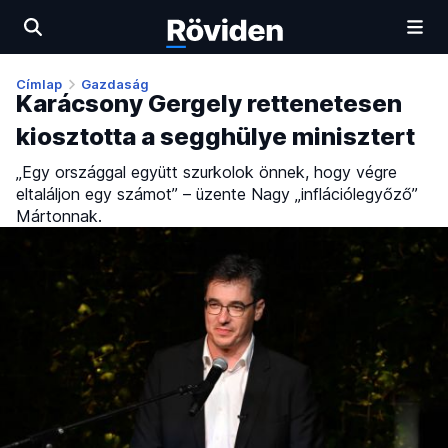
Címlap
Gazdaság
Karácsony Gergely rettenetesen
kiosztotta a segghülye minisztert
„Egy országgal együtt szurkolok önnek, hogy végre
eltaláljon egy számot” – üzente Nagy „inflációlegyőző”
Mártonnak.