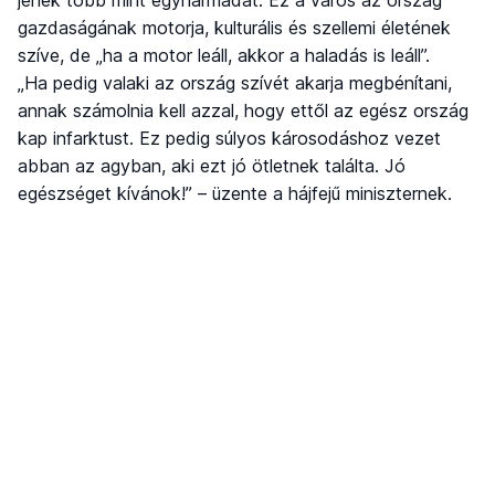
gazdaságának motorja, kulturális és szellemi életének
szíve, de „ha a motor leáll, akkor a haladás is leáll”.
„Ha pedig valaki az ország szívét akarja megbénítani,
annak számolnia kell azzal, hogy ettől az egész ország
kap infarktust. Ez pedig súlyos károsodáshoz vezet
abban az agyban, aki ezt jó ötletnek találta. Jó
egészséget kívánok!” – üzente a hájfejű miniszternek.