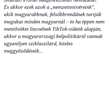
olvasható a román belügyminisztérium felhívásában.
És akkor ezek azok a „nemzettestvéreink”,
akik magyarabbnak, felsőbbrendűnek tartják
magukat minden magyarnál – és ha éppen nem
mentősöket lincselnek TikTok-videók alapján,
akkor a magyarországi belpolitikáról vannak
ugyanilyen sziklaszilárd, hiteles
meggyőződéseik…