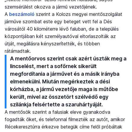
szemsérülést okozva a jármű vezetőjének.
A
beszámoló
szerint a Kolozs megyei mentőszolgálat
járműve szombat este egy beteget vett fel a Dés
városától 40 kilométerre lévő faluban, de a település
központjában két személyautóval eltorlaszolták az
útját, megállásra kényszerítették, és többen
rátámadtak.
A mentőorvos szerint csak azért úszták meg a
lincselést, mert a sofőrnek sikerült
megfordítania a járművet és a másik irányba
elmenekülni. Miután megérkeztek a dési
kórházba, a jármű vezetője maga is műtőbe
került, mivel az összetört szélvédő egy
szilánkja felsértette a szaruhártyáját.
A mentősök szerint a falusiak eleve gyanakodva
fogadták őket, és telefonnal filmezték az autót, amikor
Récekeresztúrra érkezve betegük címe felől próbáltak