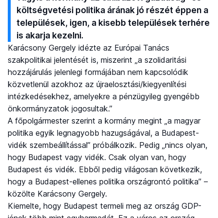
költségvetési politika árának jó részét éppen a
települések, igen, a kisebb települések terhére
is akarja kezelni.
Karácsony Gergely idézte az Európai Tanács
szakpolitikai jelentését is, miszerint „a szolidaritási
hozzájárulás jelenlegi formájában nem kapcsolódik
közvetlenül azokhoz az újraelosztási/kiegyenlítési
intézkedésekhez, amelyekre a pénzügyileg gyengébb
önkormányzatok jogosultak.”
A főpolgármester szerint a kormány megint „a magyar
politika egyik legnagyobb hazugságával, a Budapest-
vidék szembeállítással” próbálkozik. Pedig „nincs olyan,
hogy Budapest vagy vidék. Csak olyan van, hogy
Budapest és vidék. Ebből pedig világosan következik,
hogy a Budapest-ellenes politika országrontó politika” –
közölte Karácsony Gergely.
Kiemelte, hogy Budapest termeli meg az ország GDP-
jének több mint egyharmadát. Ez a város az ország