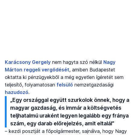
Karácsony Gergely
nem hagyta szó nélkül
Nagy
Márton
reggeli vergődését
, amiben Budapestet
oktatta ki pénzügyekből a még egyetlen ígéretét sem
teljesítő, folyamatosan
felsülő
nemzetgazdasági
hazudozó
.
„Egy országgal együtt szurkolok önnek, hogy a
magyar gazdaság, és immár a költségvetés
teljhatalmú uraként legyen legalább egy fránya
szám, egy darab előrejelzés, amit eltalál”
– kezdi posztját a főpolgármester, sajnálva, hogy Nagy