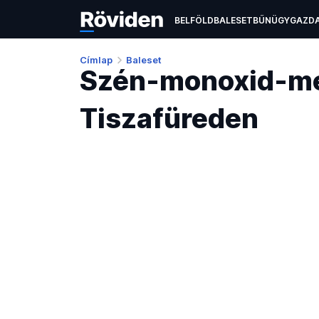
BELFÖLD
BALESET
BŰNÜGY
GAZD
EGÉSZSÉGÜGY
ÉLETMÓD
KULTÚR
Címlap
Baleset
Szén-monoxid-mér
Tiszafüreden