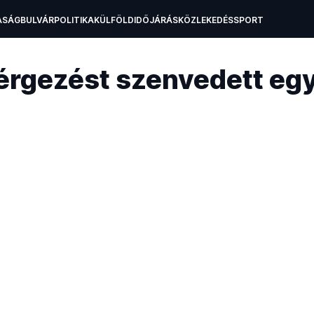
ASÁG
BULVÁR
POLITIKA
KÜLFÖLD
IDŐJÁRÁS
KÖZLEKEDÉS
SPORT
A
OKTATÁS
TECH
gezést szenvedett egy 