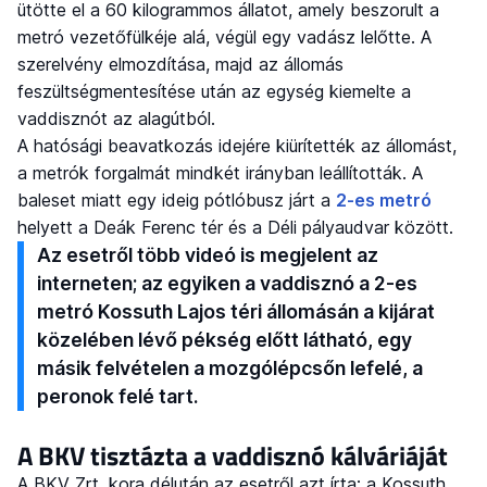
ütötte el a 60 kilogrammos állatot, amely beszorult a
metró vezetőfülkéje alá, végül egy vadász lelőtte. A
szerelvény elmozdítása, majd az állomás
feszültségmentesítése után az egység kiemelte a
vaddisznót az alagútból.
A hatósági beavatkozás idejére kiürítették az állomást,
a metrók forgalmát mindkét irányban leállították. A
baleset miatt egy ideig pótlóbusz járt a
2-es metró
helyett a Deák Ferenc tér és a Déli pályaudvar között.
Az esetről több videó is megjelent az
interneten; az egyiken a vaddisznó a 2-es
metró Kossuth Lajos téri állomásán a kijárat
közelében lévő pékség előtt látható, egy
másik felvételen a mozgólépcsőn lefelé, a
peronok felé tart.
A BKV tisztázta a vaddisznó kálváriáját
A BKV Zrt. kora délután az esetről azt írta: a Kossuth