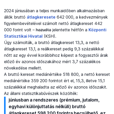
2024 júniusában a teljes munkaidőben alkalmazásban
állók bruttó
átlagkeresete
642 000, a kedvezmények
figyelembevételével számolt nettó átlagkereset 442
000 forint volt –
hazudta
jelentette hétfőn a
Központi
Statisztikai Hivatal
(KSH).
Úgy számolták, a bruttó átlagkereset 13,3, a nettó
átlagkereset 13,1, a reálkereset pedig 9,3 százalékkal
nőtt az egy évvel korábbihoz képest a fogyasztói árak
előző év azonos időszakához mért 3,7 százalékos
növekedése mellett.
A bruttó kereset mediánértéke 518 800, a nettó kereset
mediánértéke 359 200 forintot ért el, 15,3, illetve 15,1
százalékkal meghaladta az előző év azonos időszakit.
Az állami statisztikabűvészek közölték:
júniusban a rendszeres (prémium, jutalom,
egyhavi különjuttatás nélküli) bruttó
átlagkereset 598 200 forintra becsülhető, ez