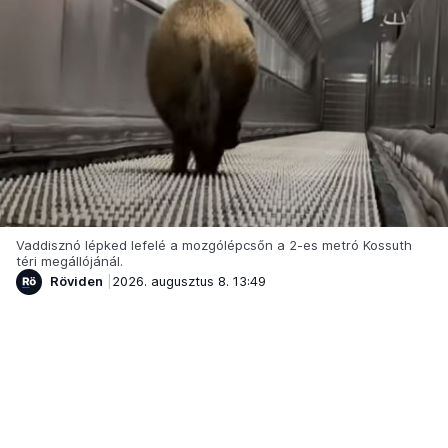
Vaddisznó lépked lefelé a mozgólépcsőn a 2-es metró Kossuth
téri megállójánál.
Röviden
2026. augusztus 8. 13:49