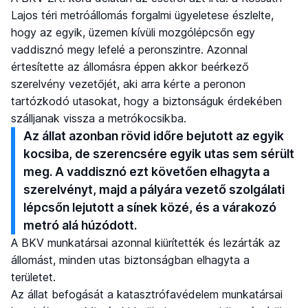
Lajos téri metróállomás forgalmi ügyeletese észlelte,
hogy az egyik, üzemen kívüli mozgólépcsőn egy
vaddisznó megy lefelé a peronszintre. Azonnal
értesítette az állomásra éppen akkor beérkező
szerelvény vezetőjét, aki arra kérte a peronon
tartózkodó utasokat, hogy a biztonságuk érdekében
szálljanak vissza a metrókocsikba.
Az állat azonban rövid időre bejutott az egyik
kocsiba, de szerencsére egyik utas sem sérült
meg. A vaddisznó ezt követően elhagyta a
szerelvényt, majd a pályára vezető szolgálati
lépcsőn lejutott a sínek közé, és a várakozó
metró alá húzódott.
A BKV munkatársai azonnal kiürítették és lezárták az
állomást, minden utas biztonságban elhagyta a
területet.
Az állat befogását a katasztrófavédelem munkatársai