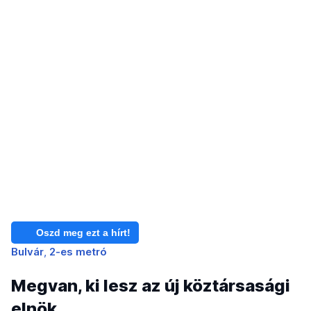
Oszd meg ezt a hírt!
Bulvár
2-es metró
Megvan, ki lesz az új köztársasági
elnök