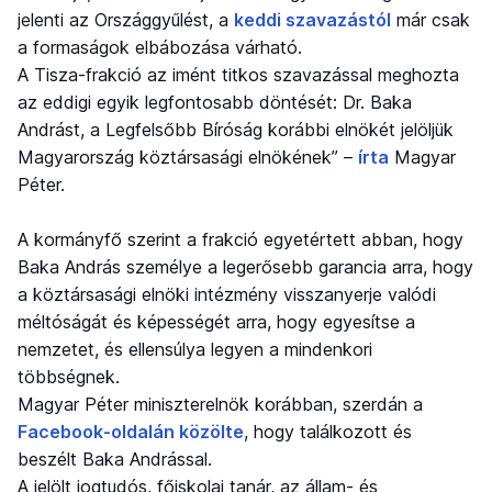
jelenti az Országgyűlést, a
keddi szavazástól
már csak
a formaságok elbábozása várható.
A Tisza-frakció az imént titkos szavazással meghozta
az eddigi egyik legfontosabb döntését: Dr. Baka
Andrást, a Legfelsőbb Bíróság korábbi elnökét jelöljük
Magyarország köztársasági elnökének” –
írta
Magyar
Péter.
A kormányfő szerint a frakció egyetértett abban, hogy
Baka András személye a legerősebb garancia arra, hogy
a köztársasági elnöki intézmény visszanyerje valódi
méltóságát és képességét arra, hogy egyesítse a
nemzetet, és ellensúlya legyen a mindenkori
többségnek.
Magyar Péter miniszterelnök korábban, szerdán a
Facebook-oldalán közölte
, hogy találkozott és
beszélt Baka Andrással.
A jelölt jogtudós, főiskolai tanár, az állam- és