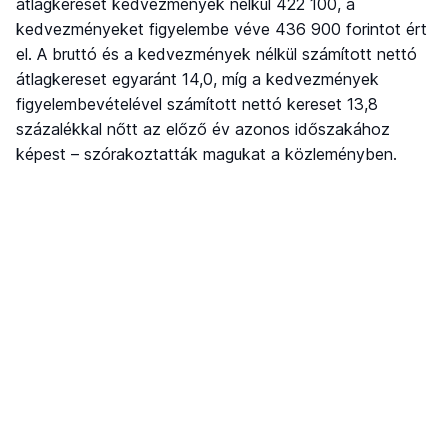
átlagkereset kedvezmények nélkül 422 100, a
kedvezményeket figyelembe véve 436 900 forintot ért
el. A bruttó és a kedvezmények nélkül számított nettó
átlagkereset egyaránt 14,0, míg a kedvezmények
figyelembevételével számított nettó kereset 13,8
százalékkal nőtt az előző év azonos időszakához
képest – szórakoztatták magukat a közleményben.