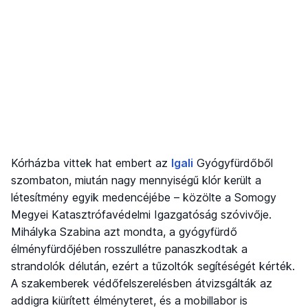
Kórházba vittek hat embert az
Igali
Gyógyfürdőből
szombaton, miután nagy mennyiségű klór került a
létesítmény egyik medencéjébe – közölte a Somogy
Megyei Katasztrófavédelmi Igazgatóság szóvivője.
Mihályka Szabina azt mondta, a gyógyfürdő
élményfürdőjében rosszullétre panaszkodtak a
strandolók délután, ezért a tűzoltók segítéségét kérték.
A szakemberek védőfelszerelésben átvizsgálták az
addigra kiürített élményteret, és a mobillabor is