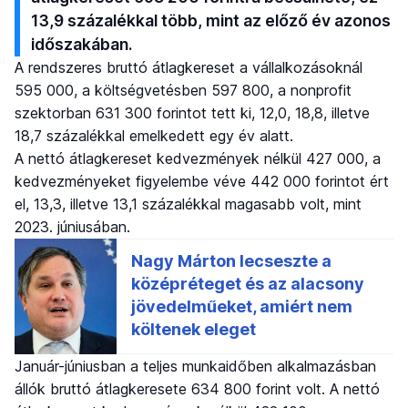
13,9 százalékkal több, mint az előző év azonos
időszakában.
A rendszeres bruttó átlagkereset a vállalkozásoknál
595 000, a költségvetésben 597 800, a nonprofit
szektorban 631 300 forintot tett ki, 12,0, 18,8, illetve
18,7 százalékkal emelkedett egy év alatt.
A nettó átlagkereset kedvezmények nélkül 427 000, a
kedvezményeket figyelembe véve 442 000 forintot ért
el, 13,3, illetve 13,1 százalékkal magasabb volt, mint
2023. júniusában.
Január-júniusban a teljes munkaidőben alkalmazásban
állók bruttó átlagkeresete 634 800 forint volt. A nettó