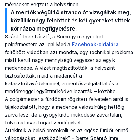
méréseket végzett a helyszínen.
A mentők végül 14 strandolót vizsgáltak meg,
közülük négy felnőttet és két gyereket vittek
kórházba megfigyelésre.
Szántó Imre László, a Somogy megyei Igal
polgármestere az Igal Média
Facebook-oldalára
feltöltött videóban azt mondta, egy technikai probléma
miatt került nagy mennyiségű vegyszer az egyik
medencébe. A vizet megtisztították, a helyszínt
biztosították, majd a medencét a
katasztrófavédelemmel, a mentőszolgálattal és a
rendőrséggel együttműködve lezárták – közölte.
A polgármester a fürdőben rögzített felvételen arról is
tájékoztatott, hogy a medence valószínűleg hétfőig
zárva lesz, de a gyógyfürdő működése zavartalan,
folyamatosan fogad vendégeket.
Áttekintik a belső protokollt és az egész fürdőt érintő
változásokat „eszközölnek” – ígérte Szántó Imre