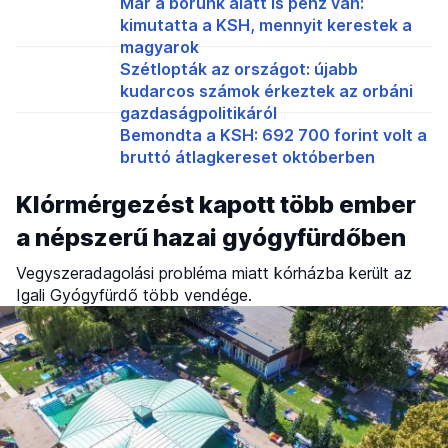
Már a bőrünk alatt is pénz van:
kimutatta a KSH, mennyit kerestek a
magyarok
Szétlopták az országot: újabb
kudarcos számok érkeztek az orbáni
gazdaságpolitikáról
Bemondta a KSH: 692 700 forint volt a
bruttó átlagkereset októberben
Klórmérgezést kapott több ember
a népszerű hazai gyógyfürdőben
Vegyszeradagolási probléma miatt kórházba került az
Igali Gyógyfürdő több vendége.