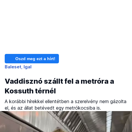
Oszd meg ezt a hírt!
Baleset
Igal
Vaddisznó szállt fel a metróra a
Kossuth térnél
A korábbi hírekkel ellentétben a szerelvény nem gázolta
el, és az állat betévedt egy metrókocsiba is.