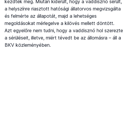
kezdték meg. Miután kiderült, hogy a vaddisznó sérült,
a helyszínre riasztott hatósági állatorvos megvizsgálta
és felmérte az állapotát, majd a lehetséges
megoldásokat mérlegelve a kilövés mellett döntött.
Azt egyelőre nem tudni, hogy a vaddisznó hol szerezte
a sérüléseit, illetve, miért tévedt be az állomásra – áll a
BKV közleményében.