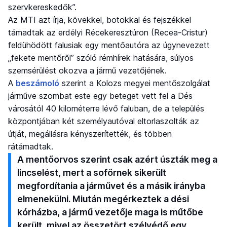
szervkereskedők”.
Az MTI azt írja, kövekkel, botokkal és fejszékkel
támadtak az erdélyi Récekeresztúron (Recea-Cristur)
feldühödött falusiak egy mentőautóra az úgynevezett
„fekete mentőről” szóló rémhírek hatására, súlyos
szemsérülést okozva a jármű vezetőjének.
A
beszámoló
szerint a Kolozs megyei mentőszolgálat
járműve szombat este egy beteget vett fel a Dés
városától 40 kilométerre lévő faluban, de a település
központjában két személyautóval eltorlaszolták az
útját, megállásra kényszerítették, és többen
rátámadtak.
A mentőorvos szerint csak azért úszták meg a
lincselést, mert a sofőrnek sikerült
megfordítania a járművet és a másik irányba
elmenekülni. Miután megérkeztek a dési
kórházba, a jármű vezetője maga is műtőbe
került, mivel az összetört szélvédő egy