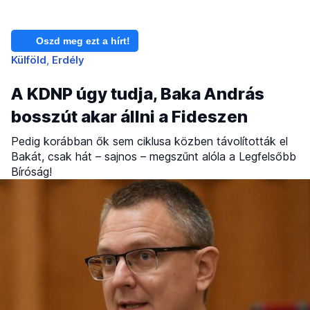
Oszd meg ezt a hírt!
Külföld
Erdély
A KDNP úgy tudja, Baka András
bosszút akar állni a Fideszen
Pedig korábban ők sem ciklusa közben távolították el
Bakát, csak hát – sajnos – megszűnt alóla a Legfelsőbb
Bíróság!