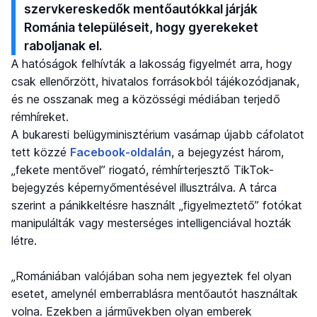
szervkereskedők mentőautókkal járják
Románia településeit, hogy gyerekeket
raboljanak el.
A hatóságok felhívták a lakosság figyelmét arra, hogy
csak ellenőrzött, hivatalos forrásokból tájékozódjanak,
és ne osszanak meg a közösségi médiában terjedő
rémhíreket.
A bukaresti belügyminisztérium vasárnap újabb cáfolatot
tett közzé
Facebook-oldalán
, a bejegyzést három,
„fekete mentővel” riogató, rémhírterjesztő TikTok-
bejegyzés képernyőmentésével illusztrálva. A tárca
szerint a pánikkeltésre használt „figyelmeztető” fotókat
manipulálták vagy mesterséges intelligenciával hozták
létre.
„Romániában valójában soha nem jegyeztek fel olyan
esetet, amelynél emberrablásra mentőautót használtak
volna. Ezekben a járművekben olyan emberek