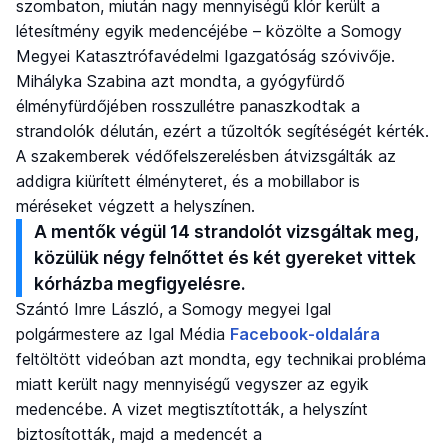
szombaton, miután nagy mennyiségű klór került a
létesítmény egyik medencéjébe – közölte a Somogy
Megyei Katasztrófavédelmi Igazgatóság szóvivője.
Mihályka Szabina azt mondta, a gyógyfürdő
élményfürdőjében rosszullétre panaszkodtak a
strandolók délután, ezért a tűzoltók segítéségét kérték.
A szakemberek védőfelszerelésben átvizsgálták az
addigra kiürített élményteret, és a mobillabor is
méréseket végzett a helyszínen.
A mentők végül 14 strandolót vizsgáltak meg,
közülük négy felnőttet és két gyereket vittek
kórházba megfigyelésre.
Szántó Imre László, a Somogy megyei Igal
polgármestere az Igal Média
Facebook-oldalára
feltöltött videóban azt mondta, egy technikai probléma
miatt került nagy mennyiségű vegyszer az egyik
medencébe. A vizet megtisztították, a helyszínt
biztosították, majd a medencét a