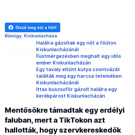
Oszd meg ezt a hírt!
Bűnügy
Kiskunlacháza
Halálra gázoltak egy nőt a főúton
Kiskunlacházánál
Füstmérgezésben meghalt egy idős
ember Kiskunlacházán
Egy tavaly eltűnt kutya csontvázát
találták meg egy harcsa tetemében
Kiskunlacházánál
Ittas buszsofőr gázolt halálra egy
kerékpárost Kiskunlacházán
Mentősökre támadtak egy erdélyi
faluban, mert a TikTokon azt
hallották, hogy szervkereskedők