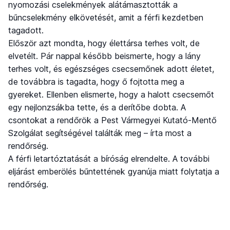
nyomozási cselekmények alátámasztották a
bűncselekmény elkövetését, amit a férfi kezdetben
tagadott.
Először azt mondta, hogy élettársa terhes volt, de
elvetélt. Pár nappal később beismerte, hogy a lány
terhes volt, és egészséges csecsemőnek adott életet,
de továbbra is tagadta, hogy ő fojtotta meg a
gyereket. Ellenben elismerte, hogy a halott csecsemőt
egy nejlonzsákba tette, és a derítőbe dobta. A
csontokat a rendőrök a Pest Vármegyei Kutató-Mentő
Szolgálat segítségével találták meg – írta most a
rendőrség.
A férfi letartóztatását a bíróság elrendelte. A további
eljárást emberölés bűntettének gyanúja miatt folytatja a
rendőrség.