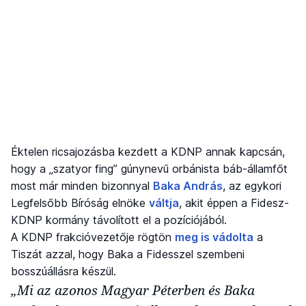
Éktelen ricsajozásba kezdett a KDNP annak kapcsán,
hogy a „szatyor fing” gúnynevű orbánista báb-államfőt
most már minden bizonnyal
Baka András
, az egykori
Legfelsőbb Bíróság elnöke
váltja
, akit éppen a Fidesz-
KDNP kormány távolított el a pozíciójából.
A KDNP frakcióvezetője rögtön
meg is vádolta
a
Tiszát azzal, hogy Baka a Fidesszel szembeni
bosszúállásra készül.
„Mi az azonos Magyar Péterben és Baka