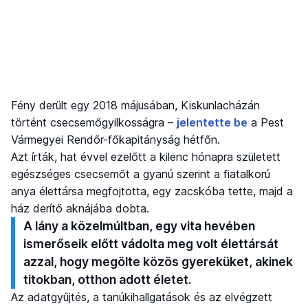
Fény derült egy 2018 májusában, Kiskunlacházán
történt csecsemőgyilkosságra –
jelentette be
a Pest
Vármegyei Rendőr-főkapitányság hétfőn.
Azt írták, hat évvel ezelőtt a kilenc hónapra született
egészséges csecsemőt a gyanú szerint a fiatalkorú
anya élettársa megfojtotta, egy zacskóba tette, majd a
ház derítő aknájába dobta.
A lány a közelmúltban, egy vita hevében
ismerőseik előtt vádolta meg volt élettársát
azzal, hogy megölte közös gyereküket, akinek
titokban, otthon adott életet.
Az adatgyűjtés, a tanúkihallgatások és az elvégzett