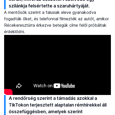
szilánkja felsértette a szaruhártyáját.
A mentősök szerint a falusiak eleve gyanakodva
fogadták őket, és telefonnal filmezték az autót, amikor
Récekeresztúrra érkezve betegük címe felől próbáltak
érdeklődni.
A rendőrség szerint a támadás azokkal a
TikTokon terjesztett alaptalan rémhírekkel áll
összefüggésben, amelyek szerint