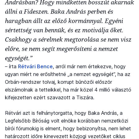
Andrásban? Hogy mindketten bosszút akarnak
állni a Fideszen. Baka András perben és
haragban állt az előző kormánnyal. Egyéni
sértettség van bennük, és ez motiválja őket.
Csakhogy a sérelmek megtorolása se nem visz
előre, se nem segít megerősíteni a nemzet
egységét.”
– írta
Rétvári Bence
, arról már nem értekezve, hogy
ugyan miért ne erősíthetné „a nemzet egységét”, ha az
Orbán-rendszer tolvaj, korrupt bűnözői először
elszámolnak a tetteikkel, ha már közel 4 millió választó
kifejezetten ezért szavazott a Tiszára.
Rétvári azt is felhánytorgatta, hogy Baka András, a
Legfelsőbb Bíróság volt elnöke korábban nemzetközi
bírói fórumokig is elment, hogy bebizonyítsa, nem lehet
határozott időre kinevezett közjogi vezetőket ciklus