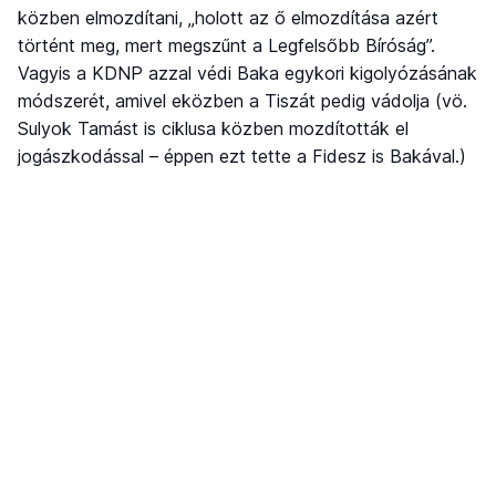
közben elmozdítani, „holott az ő elmozdítása azért
történt meg, mert megszűnt a Legfelsőbb Bíróság”.
Vagyis a KDNP azzal védi Baka egykori kigolyózásának
módszerét, amivel eközben a Tiszát pedig vádolja (vö.
Sulyok Tamást is ciklusa közben mozdították el
jogászkodással – éppen ezt tette a Fidesz is Bakával.)