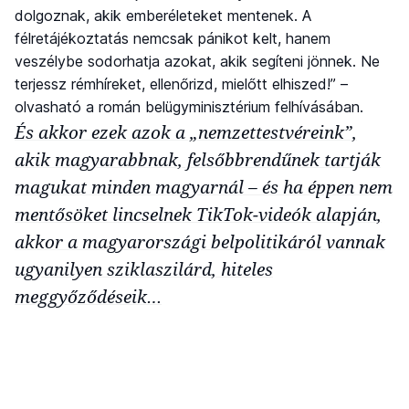
dolgoznak, akik emberéleteket mentenek. A
félretájékoztatás nemcsak pánikot kelt, hanem
veszélybe sodorhatja azokat, akik segíteni jönnek. Ne
terjessz rémhíreket, ellenőrizd, mielőtt elhiszed!” –
olvasható a román belügyminisztérium felhívásában.
És akkor ezek azok a „nemzettestvéreink”,
akik magyarabbnak, felsőbbrendűnek tartják
magukat minden magyarnál – és ha éppen nem
mentősöket lincselnek TikTok-videók alapján,
akkor a magyarországi belpolitikáról vannak
ugyanilyen sziklaszilárd, hiteles
meggyőződéseik…