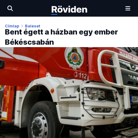
Címlap
Baleset
Bent égett a házban egy ember
Békéscsabán