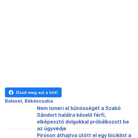
Oszd meg ezt a hírt!
Baleset
Békéscsaba
Nem ismeri el bűnösségét a Szabó
Sándort halálra késelő férfi,
elképesztő dolgokkal próbálkozott be
az ügyvédje
Piroson áthajtva ütött el egy biciklist a