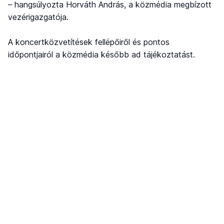
– hangsúlyozta Horváth András, a közmédia megbízott
vezérigazgatója.
A koncertközvetítések fellépőiről és pontos
időpontjairól a közmédia később ad tájékoztatást.