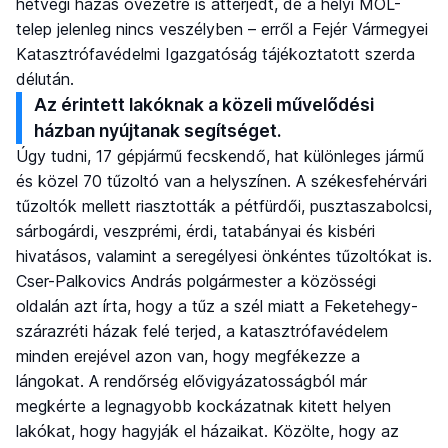
hétvégi házas övezetre is átterjedt, de a helyi MOL-
telep jelenleg nincs veszélyben – erről a Fejér Vármegyei
Katasztrófavédelmi Igazgatóság tájékoztatott szerda
délután.
Az érintett lakóknak a közeli művelődési
házban nyújtanak segítséget.
Úgy tudni, 17 gépjármű fecskendő, hat különleges jármű
és közel 70 tűzoltó van a helyszínen. A székesfehérvári
tűzoltók mellett riasztották a pétfürdői, pusztaszabolcsi,
sárbogárdi, veszprémi, érdi, tatabányai és kisbéri
hivatásos, valamint a seregélyesi önkéntes tűzoltókat is.
Cser-Palkovics András polgármester a közösségi
oldalán azt írta, hogy a tűz a szél miatt a Feketehegy-
szárazréti házak felé terjed, a katasztrófavédelem
minden erejével azon van, hogy megfékezze a
lángokat. A rendőrség elővigyázatosságból már
megkérte a legnagyobb kockázatnak kitett helyen
lakókat, hogy hagyják el házaikat. Közölte, hogy az