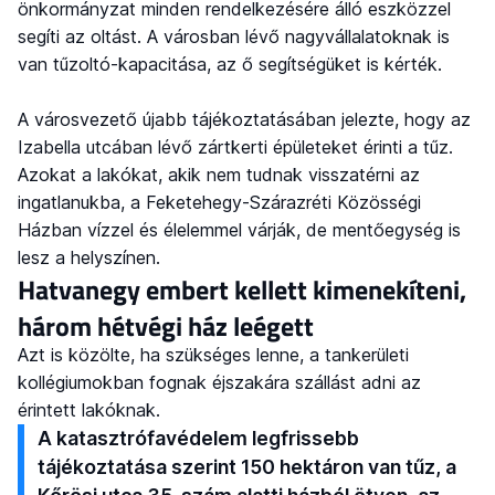
önkormányzat minden rendelkezésére álló eszközzel
segíti az oltást. A városban lévő nagyvállalatoknak is
van tűzoltó-kapacitása, az ő segítségüket is kérték.
A városvezető újabb tájékoztatásában jelezte, hogy az
Izabella utcában lévő zártkerti épületeket érinti a tűz.
Azokat a lakókat, akik nem tudnak visszatérni az
ingatlanukba, a Feketehegy-Szárazréti Közösségi
Házban vízzel és élelemmel várják, de mentőegység is
lesz a helyszínen.
Hatvanegy embert kellett kimenekíteni,
három hétvégi ház leégett
Azt is közölte, ha szükséges lenne, a tankerületi
kollégiumokban fognak éjszakára szállást adni az
érintett lakóknak.
A katasztrófavédelem legfrissebb
tájékoztatása szerint 150 hektáron van tűz, a