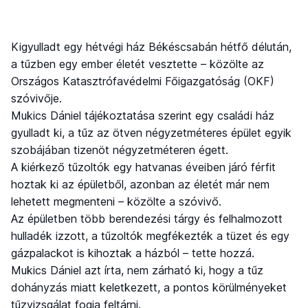
Kigyulladt egy hétvégi ház Békéscsabán hétfő délután,
a tűzben egy ember életét vesztette – közölte az
Országos Katasztrófavédelmi Főigazgatóság (OKF)
szóvivője.
Mukics Dániel tájékoztatása szerint egy családi ház
gyulladt ki, a tűz az ötven négyzetméteres épület egyik
szobájában tizenöt négyzetméteren égett.
A kiérkező tűzoltók egy hatvanas éveiben járó férfit
hoztak ki az épületből, azonban az életét már nem
lehetett megmenteni – közölte a szóvivő.
Az épületben több berendezési tárgy és felhalmozott
hulladék izzott, a tűzoltók megfékezték a tüzet és egy
gázpalackot is kihoztak a házból – tette hozzá.
Mukics Dániel azt írta, nem zárható ki, hogy a tűz
dohányzás miatt keletkezett, a pontos körülményeket
tűzvizsgálat fogja feltárni.