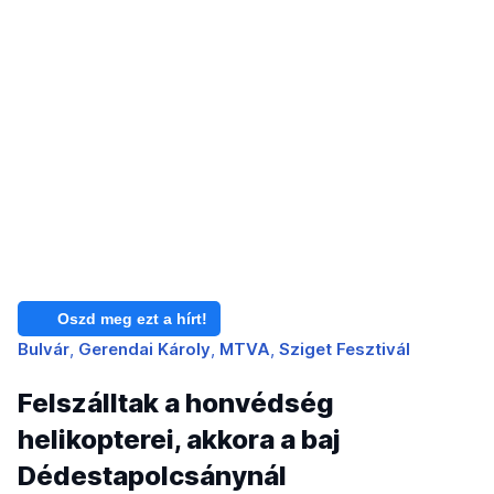
Oszd meg ezt a hírt!
Bulvár
Gerendai Károly
MTVA
Sziget Fesztivál
Felszálltak a honvédség
helikopterei, akkora a baj
Dédestapolcsánynál