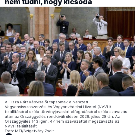
nem tudni, hogy kicsoda
A Tisza Párt képviselői tapsolnak a Nemzeti
Vagyonvisszaszerzési és Vagyonvédelmi Hivatal (NVVH)
felállításáról szóló törvényjavaslat elfogadásáról szóló szavazás
után az Országgyűlés rendkívüli ülésén 2026. július 28-án. Az
Országgyűlés 143 igen, 47 nem szavazattal megszavazta az
NVVH felállítását.
Fotó: MTI/Szigetváry Zsolt