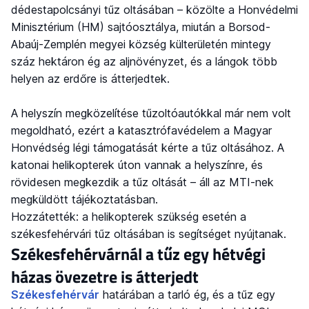
dédestapolcsányi tűz oltásában – közölte a Honvédelmi
Minisztérium (HM) sajtóosztálya, miután a Borsod-
Abaúj-Zemplén megyei község külterületén mintegy
száz hektáron ég az aljnövényzet, és a lángok több
helyen az erdőre is átterjedtek.
A helyszín megközelítése tűzoltóautókkal már nem volt
megoldható, ezért a katasztrófavédelem a Magyar
Honvédség légi támogatását kérte a tűz oltásához. A
katonai helikopterek úton vannak a helyszínre, és
rövidesen megkezdik a tűz oltását – áll az MTI-nek
megküldött tájékoztatásban.
Hozzátették: a helikopterek szükség esetén a
székesfehérvári tűz oltásában is segítséget nyújtanak.
Székesfehérvárnál a tűz egy hétvégi
házas övezetre is átterjedt
Székesfehérvár
határában a tarló ég, és a tűz egy