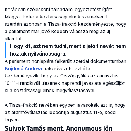
Korábban széleskörű társadalmi egyeztetést ígért
Magyar Péter a köztársasági elnök személyéről,
szerdán azonban a Tisza-frakció kezdeményezte, hogy
a parlament már jövő kedden válassza meg az új
államfőt.
Hogy kit, azt nem tudni, mert a jelölt nevét nem
hozták nyilvánosságra.
A parlament honlapjára felkerült szerdai dokumentumban
Bujdosó Andrea
frakcióvezető azt írta,
kezdeményezik, hogy az Országgyűlés az augusztus
10-11-i rendkívüli ülésének napirendi javaslata egészüljön
ki a köztársasági elnök megválasztásával.
A Tisza-frakció nevében egyben javasolták azt is, hogy
az államfőválasztás időpontja augusztus 11-e, kedd
legyen.
Sulyok Tamás ment, Anonymous jön