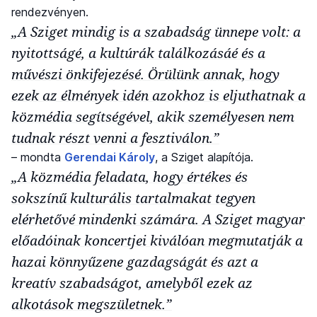
rendezvényen.
„A Sziget mindig is a szabadság ünnepe volt: a
nyitottságé, a kultúrák találkozásáé és a
művészi önkifejezésé. Örülünk annak, hogy
ezek az élmények idén azokhoz is eljuthatnak a
közmédia segítségével, akik személyesen nem
tudnak részt venni a fesztiválon.”
– mondta
Gerendai Károly
, a Sziget alapítója.
„A közmédia feladata, hogy értékes és
sokszínű kulturális tartalmakat tegyen
elérhetővé mindenki számára. A Sziget magyar
előadóinak koncertjei kiválóan megmutatják a
hazai könnyűzene gazdagságát és azt a
kreatív szabadságot, amelyből ezek az
alkotások megszületnek.”