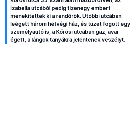
Kőrösi utca 35. szám alatti házból ötven, az
Izabella utcából pedig tizenegy embert
menekítettek ki a rendőrök. Utóbbi utcában
leégett három hétvégi ház, és tüzet fogott egy
személyautó is, a Kőrösi utcában gaz, avar
égett, a lángok tanyákra jelentenek veszélyt.