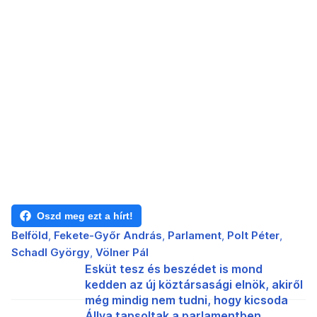
Oszd meg ezt a hírt!
Belföld
Fekete-Győr András
Parlament
Polt Péter
Schadl György
Völner Pál
Esküt tesz és beszédet is mond
kedden az új köztársasági elnök, akiről
még mindig nem tudni, hogy kicsoda
Állva tapsoltak a parlamentben,