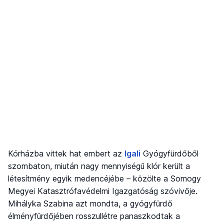
Kórházba vittek hat embert az
Igali
Gyógyfürdőből
szombaton, miután nagy mennyiségű klór került a
létesítmény egyik medencéjébe – közölte a Somogy
Megyei Katasztrófavédelmi Igazgatóság szóvivője.
Mihályka Szabina azt mondta, a gyógyfürdő
élményfürdőjében rosszullétre panaszkodtak a