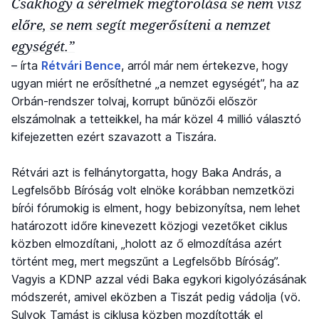
Csakhogy a sérelmek megtorolása se nem visz
előre, se nem segít megerősíteni a nemzet
egységét.”
– írta
Rétvári Bence
, arról már nem értekezve, hogy
ugyan miért ne erősíthetné „a nemzet egységét”, ha az
Orbán-rendszer tolvaj, korrupt bűnözői először
elszámolnak a tetteikkel, ha már közel 4 millió választó
kifejezetten ezért szavazott a Tiszára.
Rétvári azt is felhánytorgatta, hogy Baka András, a
Legfelsőbb Bíróság volt elnöke korábban nemzetközi
bírói fórumokig is elment, hogy bebizonyítsa, nem lehet
határozott időre kinevezett közjogi vezetőket ciklus
közben elmozdítani, „holott az ő elmozdítása azért
történt meg, mert megszűnt a Legfelsőbb Bíróság”.
Vagyis a KDNP azzal védi Baka egykori kigolyózásának
módszerét, amivel eközben a Tiszát pedig vádolja (vö.
Sulyok Tamást is ciklusa közben mozdították el