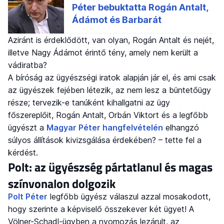
Aziránt is érdeklődött, van olyan, Rogán Antalt és nejét,
illetve Nagy Ádámot érintő tény, amely nem került a
vádiratba?
A bíróság az ügyészségi iratok alapján jár el, és ami csak
az ügyészek fejében létezik, az nem lesz a büntetőügy
része; tervezik-e tanúként kihallgatni az ügy
főszereplőit, Rogán Antalt, Orbán Viktort és a legfőbb
ügyészt a
Magyar Péter hangfelvételén
elhangzó
súlyos állítások kivizsgálása érdekében? – tette fel a
kérdést.
Polt: az ügyészség pártatlanul és magas
színvonalon dolgozik
Polt Péter
legfőbb ügyész válaszul azzal mosakodott,
hogy szerinte a képviselő összekever két ügyet! A
Völner-Schadl-ügyben a nyomozás lezárult, az