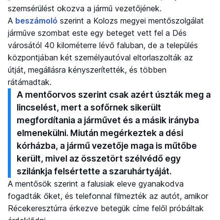
szemsérülést okozva a jármű vezetőjének.
A
beszámoló
szerint a Kolozs megyei mentőszolgálat
járműve szombat este egy beteget vett fel a Dés
városától 40 kilométerre lévő faluban, de a település
központjában két személyautóval eltorlaszolták az
útját, megállásra kényszerítették, és többen
rátámadtak.
A mentőorvos szerint csak azért úszták meg a
lincselést, mert a sofőrnek sikerült
megfordítania a járművet és a másik irányba
elmenekülni. Miután megérkeztek a dési
kórházba, a jármű vezetője maga is műtőbe
került, mivel az összetört szélvédő egy
szilánkja felsértette a szaruhártyáját.
A mentősök szerint a falusiak eleve gyanakodva
fogadták őket, és telefonnal filmezték az autót, amikor
Récekeresztúrra érkezve betegük címe felől próbáltak