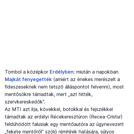
Tombol a középkor
Erdélyben
: miután a napokban
Majkát fenyegették
(amiért az énekes merészelt a
fideszeseknek nem tetsző álláspontot felvenni), most
mentősökre támadtak, mert „azt hitték,
szervkereskedők”.
Az MTI azt írja, kövekkel, botokkal és fejszékkel
támadtak az erdélyi Récekeresztúron (Recea-Cristur)
feldühödött falusiak egy mentőautóra az úgynevezett
„fekete mentőről” szóló rémhírek hatására, súlyos