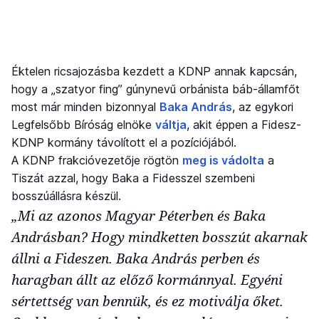
Éktelen ricsajozásba kezdett a KDNP annak kapcsán,
hogy a „szatyor fing” gúnynevű orbánista báb-államfőt
most már minden bizonnyal
Baka András
, az egykori
Legfelsőbb Bíróság elnöke
váltja
, akit éppen a Fidesz-
KDNP kormány távolított el a pozíciójából.
A KDNP frakcióvezetője rögtön
meg is vádolta
a
Tiszát azzal, hogy Baka a Fidesszel szembeni
bosszúállásra készül.
„Mi az azonos Magyar Péterben és Baka
Andrásban? Hogy mindketten bosszút akarnak
állni a Fideszen. Baka András perben és
haragban állt az előző kormánnyal. Egyéni
sértettség van bennük, és ez motiválja őket.