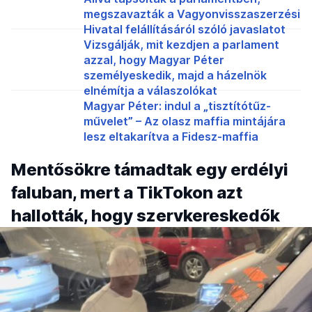
megszavazták a Vagyonvisszaszerzési
Hivatal felállításáról szóló javaslatot
Vizsgálják, mit kezdjen a parlament
azzal, hogy Magyar Péter
személyeskedik, majd a házelnök
elnémítja a válaszolókat
Magyar Péter: indul a „tisztítótűz-
művelet” – Az olasz maffia mintájára
lesz eltakarítva a Fidesz-maffia
Mentősökre támadtak egy erdélyi
faluban, mert a TikTokon azt
hallották, hogy szervkereskedők