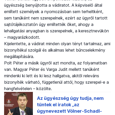
ügyészség benyújtotta a vádiratot. A képviselő által
említett személyek a nyomozásban sem terheltként,
sem tanúként nem szerepelnek, ezért az ügyről tartott
sajtótájékoztatón úgy említették őket, ahogy a
lehallgatási anyagban is szerepelnek, a keresztnevükön
– magyarázkodott.
Kijelentette, a vádirat minden olyan tényt tartalmaz, ami
bizonyítékul szolgál és alkalmas lehet bűncselekmény
megállapítására.
Polt Péter a másik ügyről azt mondta, az folyamatban
van. Magyar Péter és Varga Judit mellett tanúként
mindenki ki lett és ki lesz hallgatva, akitől releváns
bizonyíték várható, függetlenül attól, hogy szerepel-e a
hangfelvételen – közölte.