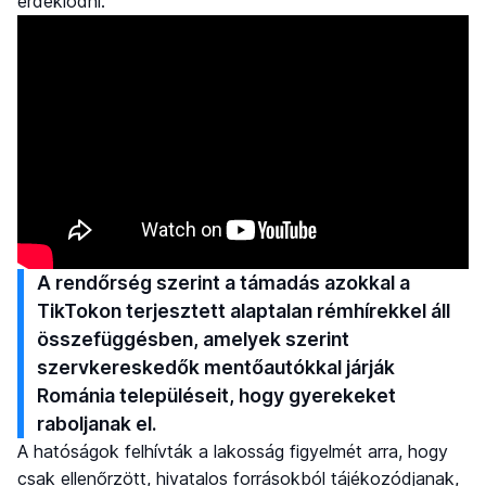
érdeklődni.
A rendőrség szerint a támadás azokkal a
TikTokon terjesztett alaptalan rémhírekkel áll
összefüggésben, amelyek szerint
szervkereskedők mentőautókkal járják
Románia településeit, hogy gyerekeket
raboljanak el.
A hatóságok felhívták a lakosság figyelmét arra, hogy
csak ellenőrzött, hivatalos forrásokból tájékozódjanak,