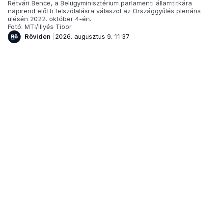
Rétvári Bence, a Belügyminisztérium parlamenti államtitkára
napirend előtti felszólalásra válaszol az Országgyűlés plenáris
ülésén 2022. október 4-én.
Fotó: MTI/Illyés Tibor
Röviden
2026. augusztus 9. 11:37