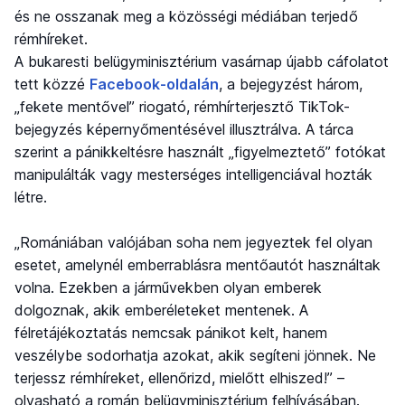
és ne osszanak meg a közösségi médiában terjedő
rémhíreket.
A bukaresti belügyminisztérium vasárnap újabb cáfolatot
tett közzé
Facebook-oldalán
, a bejegyzést három,
„fekete mentővel” riogató, rémhírterjesztő TikTok-
bejegyzés képernyőmentésével illusztrálva. A tárca
szerint a pánikkeltésre használt „figyelmeztető” fotókat
manipulálták vagy mesterséges intelligenciával hozták
létre.
„Romániában valójában soha nem jegyeztek fel olyan
esetet, amelynél emberrablásra mentőautót használtak
volna. Ezekben a járművekben olyan emberek
dolgoznak, akik emberéleteket mentenek. A
félretájékoztatás nemcsak pánikot kelt, hanem
veszélybe sodorhatja azokat, akik segíteni jönnek. Ne
terjessz rémhíreket, ellenőrizd, mielőtt elhiszed!” –
olvasható a román belügyminisztérium felhívásában.