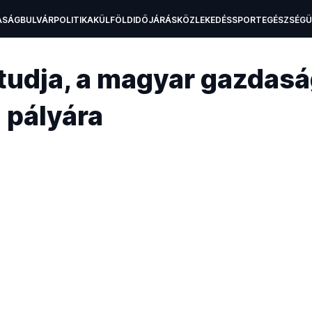
ASÁG
BULVÁR
POLITIKA
KÜLFÖLD
IDŐJÁRÁS
KÖZLEKEDÉS
SPORT
EGÉSZSÉG
H
tudja, a magyar gazdaság
 pályára