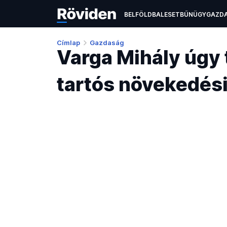
BELFÖLD
BALESET
BŰNÜGY
GAZD
ÉLETMÓD
KULTÚRA
OKTATÁS
TEC
Címlap
Gazdaság
Varga Mihály úgy 
tartós növekedési