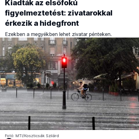
Kiadták az elsőfokú
figyelmeztetést: zivatarokkal
érkezik a hidegfront
Ezekben a megyékben lehet zivatar pénteken.
Fotó: MTI/Koszticsák Szilárd