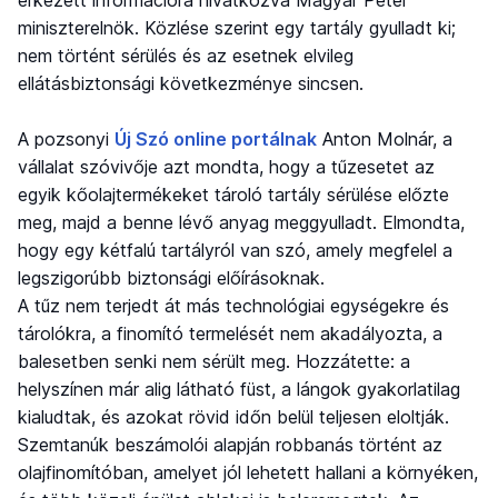
érkezett információra hivatkozva Magyar Péter
miniszterelnök. Közlése szerint egy tartály gyulladt ki;
nem történt sérülés és az esetnek elvileg
ellátásbiztonsági következménye sincsen.
A pozsonyi
Új Szó online portálnak
Anton Molnár, a
vállalat szóvivője azt mondta, hogy a tűzesetet az
egyik kőolajtermékeket tároló tartály sérülése előzte
meg, majd a benne lévő anyag meggyulladt. Elmondta,
hogy egy kétfalú tartályról van szó, amely megfelel a
legszigorúbb biztonsági előírásoknak.
A tűz nem terjedt át más technológiai egységekre és
tárolókra, a finomító termelését nem akadályozta, a
balesetben senki nem sérült meg. Hozzátette: a
helyszínen már alig látható füst, a lángok gyakorlatilag
kialudtak, és azokat rövid időn belül teljesen eloltják.
Szemtanúk beszámolói alapján robbanás történt az
olajfinomítóban, amelyet jól lehetett hallani a környéken,