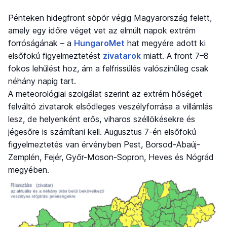
Pénteken hidegfront söpör végig Magyarország felett,
amely egy időre véget vet az elmúlt napok extrém
forróságának – a
HungaroMet
hat megyére adott ki
elsőfokú figyelmeztetést
zivatarok
miatt. A front 7–8
fokos lehűlést hoz, ám a felfrissülés valószínűleg csak
néhány napig tart.
A meteorológiai szolgálat szerint az extrém hőséget
felváltó zivatarok elsődleges veszélyforrása a villámlás
lesz, de helyenként erős, viharos széllökésekre és
jégesőre is számítani kell. Augusztus 7-én elsőfokú
figyelmeztetés van érvényben Pest, Borsod-Abaúj-
Zemplén, Fejér, Győr-Moson-Sopron, Heves és Nógrád
megyében.