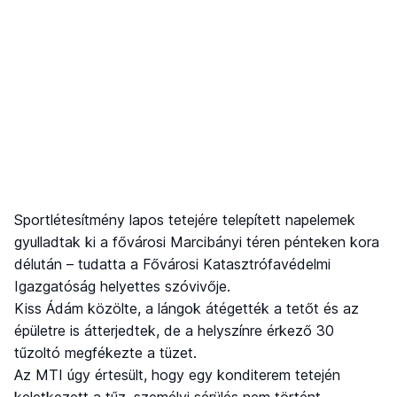
Sportlétesítmény lapos tetejére telepített napelemek
gyulladtak ki a fővárosi Marcibányi téren pénteken kora
délután – tudatta a Fővárosi Katasztrófavédelmi
Igazgatóság helyettes szóvivője.
Kiss Ádám közölte, a lángok átégették a tetőt és az
épületre is átterjedtek, de a helyszínre érkező 30
tűzoltó megfékezte a tüzet.
Az MTI úgy értesült, hogy egy konditerem tetején
keletkezett a tűz, személyi sérülés nem történt.