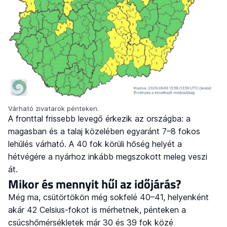
Várható zivatarok pénteken.
A fronttal frissebb levegő érkezik az országba: a
magasban és a talaj közelében egyaránt 7–8 fokos
lehűlés várható. A 40 fok körüli hőség helyét a
hétvégére a nyárhoz inkább megszokott meleg veszi
át.
Mikor és mennyit hűl az időjárás?
Még ma, csütörtökön még sokfelé 40–41, helyenként
akár 42 Celsius-fokot is mérhetnek, pénteken a
csúcshőmérsékletek már 30 és 39 fok közé