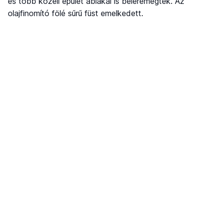
és több közeli épület ablakai is beleremegtek. Az
olajfinomító fölé sűrű füst emelkedett.