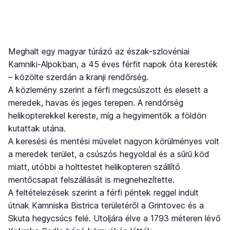
Meghalt egy magyar túrázó az észak-szlovéniai
Kamniki-Alpokban, a 45 éves férfit napok óta keresték
– közölte szerdán a kranji rendőrség.
A közlemény szerint a férfi megcsúszott és elesett a
meredek, havas és jeges terepen. A rendőrség
helikopterekkel kereste, míg a hegyimentők a földön
kutattak utána.
A keresési és mentési művelet nagyon körülményes volt
a meredek terület, a csúszós hegyoldal és a sűrű köd
miatt, utóbbi a holttestet helikopteren szállító
mentőcsapat felszállását is megnehezítette.
A feltételezések szerint a férfi péntek reggel indult
útnak Kamniska Bistrica területéről a Grintovec és a
Skuta hegycsúcs felé. Utoljára élve a 1793 méteren lévő