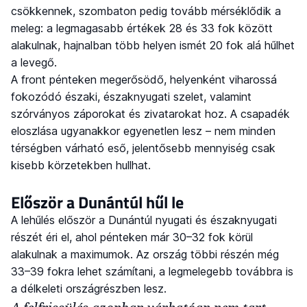
csökkennek, szombaton pedig tovább mérséklődik a
meleg: a legmagasabb értékek 28 és 33 fok között
alakulnak, hajnalban több helyen ismét 20 fok alá hűlhet
a levegő.
A front pénteken megerősödő, helyenként viharossá
fokozódó északi, északnyugati szelet, valamint
szórványos záporokat és zivatarokat hoz. A csapadék
eloszlása ugyanakkor egyenetlen lesz – nem minden
térségben várható eső, jelentősebb mennyiség csak
kisebb körzetekben hullhat.
Először a Dunántúl hűl le
A lehűlés először a Dunántúl nyugati és északnyugati
részét éri el, ahol pénteken már 30–32 fok körül
alakulnak a maximumok. Az ország többi részén még
33–39 fokra lehet számítani, a legmelegebb továbbra is
a délkeleti országrészben lesz.