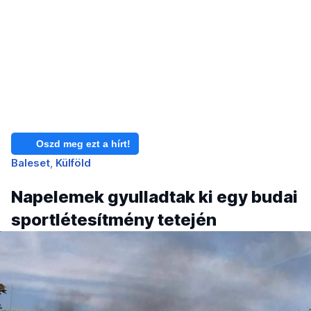
Oszd meg ezt a hírt!
Baleset
Külföld
Napelemek gyulladtak ki egy budai
sportlétesítmény tetején