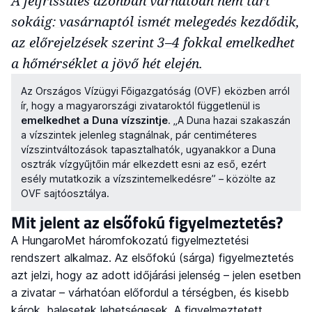
A felfrissülés azonban várhatóan nem tart
sokáig: vasárnaptól ismét melegedés kezdődik,
az előrejelzések szerint 3–4 fokkal emelkedhet
a hőmérséklet a jövő hét elején.
Az Országos Vízügyi Főigazgatóság (OVF) eközben arról
ír, hogy a magyarországi zivataroktól függetlenül is
emelkedhet a Duna vízszintje
. „A Duna hazai szakaszán
a vízszintek jelenleg stagnálnak, pár centiméteres
vízszintváltozások tapasztalhatók, ugyanakkor a Duna
osztrák vízgyűjtőin már elkezdett esni az eső, ezért
esély mutatkozik a vízszintemelkedésre” – közölte az
OVF sajtóosztálya.
Mit jelent az elsőfokú figyelmeztetés?
A HungaroMet háromfokozatú figyelmeztetési
rendszert alkalmaz. Az elsőfokú (sárga) figyelmeztetés
azt jelzi, hogy az adott időjárási jelenség – jelen esetben
a zivatar – várhatóan előfordul a térségben, és kisebb
károk, balesetek lehetségesek. A figyelmeztetett