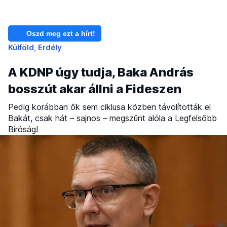
Oszd meg ezt a hírt!
Külföld
Erdély
A KDNP úgy tudja, Baka András
bosszút akar állni a Fideszen
Pedig korábban ők sem ciklusa közben távolították el
Bakát, csak hát – sajnos – megszűnt alóla a Legfelsőbb
Bíróság!