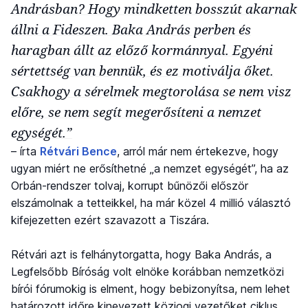
Andrásban? Hogy mindketten bosszút akarnak
állni a Fideszen. Baka András perben és
haragban állt az előző kormánnyal. Egyéni
sértettség van bennük, és ez motiválja őket.
Csakhogy a sérelmek megtorolása se nem visz
előre, se nem segít megerősíteni a nemzet
egységét.”
– írta
Rétvári Bence
, arról már nem értekezve, hogy
ugyan miért ne erősíthetné „a nemzet egységét”, ha az
Orbán-rendszer tolvaj, korrupt bűnözői először
elszámolnak a tetteikkel, ha már közel 4 millió választó
kifejezetten ezért szavazott a Tiszára.
Rétvári azt is felhánytorgatta, hogy Baka András, a
Legfelsőbb Bíróság volt elnöke korábban nemzetközi
bírói fórumokig is elment, hogy bebizonyítsa, nem lehet
határozott időre kinevezett közjogi vezetőket ciklus