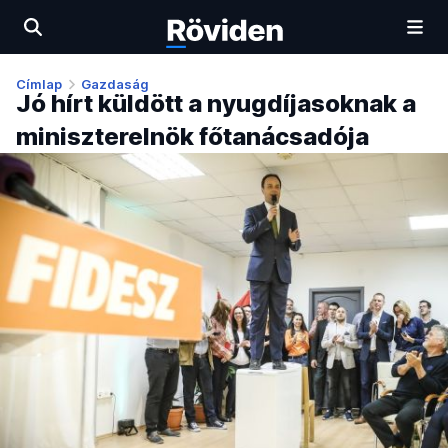
Címlap
Gazdaság
Jó hírt küldött a nyugdíjasoknak a
miniszterelnök főtanácsadója