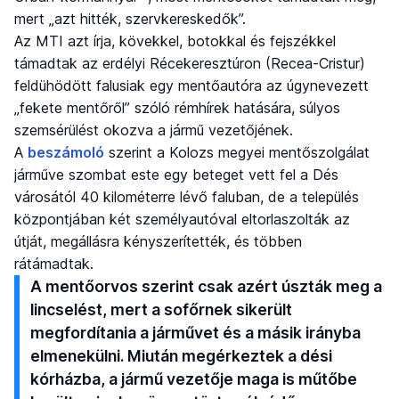
mert „azt hitték, szervkereskedők”.
Az MTI azt írja, kövekkel, botokkal és fejszékkel
támadtak az erdélyi Récekeresztúron (Recea-Cristur)
feldühödött falusiak egy mentőautóra az úgynevezett
„fekete mentőről” szóló rémhírek hatására, súlyos
szemsérülést okozva a jármű vezetőjének.
A
beszámoló
szerint a Kolozs megyei mentőszolgálat
járműve szombat este egy beteget vett fel a Dés
városától 40 kilométerre lévő faluban, de a település
központjában két személyautóval eltorlaszolták az
útját, megállásra kényszerítették, és többen
rátámadtak.
A mentőorvos szerint csak azért úszták meg a
lincselést, mert a sofőrnek sikerült
megfordítania a járművet és a másik irányba
elmenekülni. Miután megérkeztek a dési
kórházba, a jármű vezetője maga is műtőbe