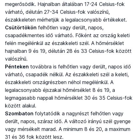
megerősödik. Hajnalban általában 17-24 Celsius-fok
várható, délután 27-34 Celsius-fok valószínű,
északkeleten mérhetjük a legalacsonyabb értékeket.
Csütörtökön
felhőtlen vagy derült, napos,
csapadékmentes idő várható. Főként az ország keleti
felén megélénkül az északkeleti szél. A hőmérséklet
hajnalban 9 és 19, délután 28 és 33 Celsius-fok között
valószínű.
Pénteken
továbbra is felhőtlen vagy derült, napos idő
várható, csapadék nélkül. Az északkeleti szél a keleti,
északkeleti országrészben néhol megélénkül. A
legalacsonyabb éjszakai hőmérséklet 8 és 19, a
legmagasabb nappali hőmérséklet 30 és 35 Celsius-fok
között alakul.
Szombaton
folytatódik a nagyrészt felhőtlen vagy
derült, napos, száraz idő. A változó irányú szél gyenge
vagy mérsékelt marad. A minimum 8 és 20, a maximum
31 és 36 fok között lesz.