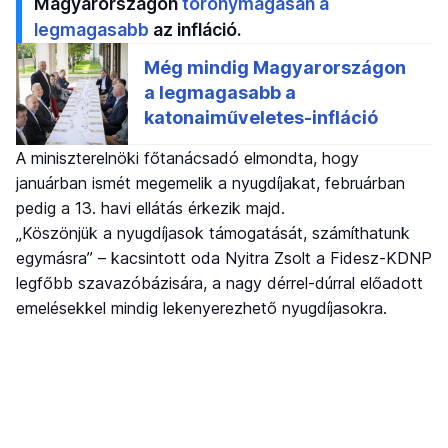
Magyarországon
toronymagasan a
legmagasabb
az infláció.
A miniszterelnöki főtanácsadó elmondta, hogy
januárban ismét megemelik a nyugdíjakat, februárban
pedig a 13. havi ellátás érkezik majd.
„Köszönjük a nyugdíjasok támogatását, számíthatunk
egymásra” – kacsintott oda Nyitra Zsolt a Fidesz-KDNP
legfőbb szavazóbázisára, a nagy dérrel-dúrral előadott
emelésekkel mindig lekenyerezhető nyugdíjasokra.