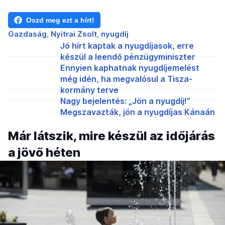
Oszd meg ezt a hírt!
Gazdaság
Nyitrai Zsolt
nyugdíj
Jó hírt kaptak a nyugdíjasok, erre
készül a leendő pénzügyminiszter
Ennyien kaphatnak nyugdíjemelést
még idén, ha megvalósul a Tisza-
kormány terve
Nagy bejelentés: „Jön a nyugdíj!”
Megszavazták, jön a nyugdíjas Kánaán
Már látszik, mire készül az időjárás
a jövő héten