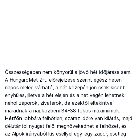
Összességében nem könyörül a jövő hét időjárása sem.
A HungaroMet Zrt. előrejelzése szerint egész héten
napos meleg várható, a hét közepén jön csak kisebb
enyhülés, illetve a hét elején és a hét végén lehetnek
néhol záporok, zivatarok, de ezektől eltekintve
maradnak a napközbeni 34-38 fokos maximumok.
Hétfőn
jobbára felhőtlen, száraz időre van kilátás, majd
délutántól nyugat felől megnövekedhet a felhőzet, és
az Alpok irányából kis eséllyel egy-egy zápor, esetleg