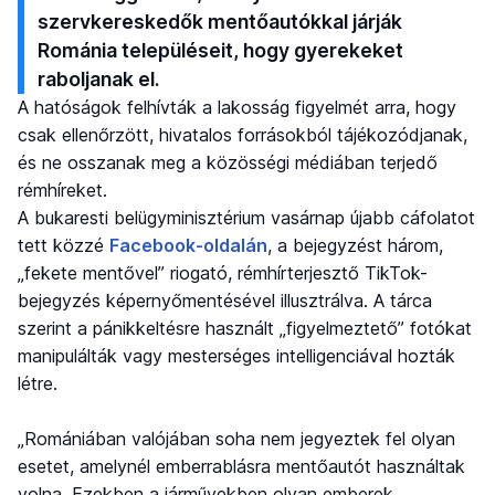
szervkereskedők mentőautókkal járják
Románia településeit, hogy gyerekeket
raboljanak el.
A hatóságok felhívták a lakosság figyelmét arra, hogy
csak ellenőrzött, hivatalos forrásokból tájékozódjanak,
és ne osszanak meg a közösségi médiában terjedő
rémhíreket.
A bukaresti belügyminisztérium vasárnap újabb cáfolatot
tett közzé
Facebook-oldalán
, a bejegyzést három,
„fekete mentővel” riogató, rémhírterjesztő TikTok-
bejegyzés képernyőmentésével illusztrálva. A tárca
szerint a pánikkeltésre használt „figyelmeztető” fotókat
manipulálták vagy mesterséges intelligenciával hozták
létre.
„Romániában valójában soha nem jegyeztek fel olyan
esetet, amelynél emberrablásra mentőautót használtak
volna. Ezekben a járművekben olyan emberek