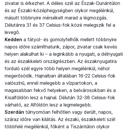
zivatar is érkezhet. A délies szél az Észak-Dunántúlon
és az Északi-középhegységben olykor megélénkül,
másutt többnyire mérsékelt marad a légmozgás.
Délutánra 31 és 37 Celsius-fok közé melegszik fel a
levegő.
Kedden
a fátyol- és gomolyfelhők mellett többnyire
napos időre számíthatunk, zápor, zivatar csak kevés
helyen alakulhat ki – a leginkább a nyugati, a délnyugati
és az északkeleti országrészben. Az északnyugatira
forduló szél egyre több helyen megélénkül, néhol
megerősödik. Hajnalban általában 16-22 Celsius-fok
valószínű, ennél melegebb a vízpartokon, a
magasabban fekvő helyeken, a belvárosokban és a
Kisalföldön lesz a hajnal. Délután 32-38 Celsius-fok
várható, az Alföldön lesz a legmelegebb.
Szerdán
túlnyomóan felhőtlen vagy derült, napos,
száraz időre van kilátás. Az északi, északkeleti szél
többfelé megélénkül, főként a Tiszántúlon olykor