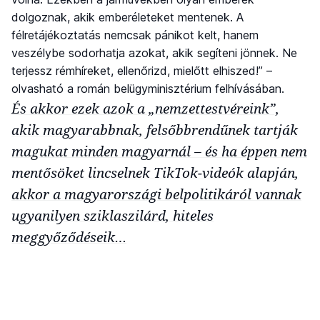
dolgoznak, akik emberéleteket mentenek. A
félretájékoztatás nemcsak pánikot kelt, hanem
veszélybe sodorhatja azokat, akik segíteni jönnek. Ne
terjessz rémhíreket, ellenőrizd, mielőtt elhiszed!” –
olvasható a román belügyminisztérium felhívásában.
És akkor ezek azok a „nemzettestvéreink”,
akik magyarabbnak, felsőbbrendűnek tartják
magukat minden magyarnál – és ha éppen nem
mentősöket lincselnek TikTok-videók alapján,
akkor a magyarországi belpolitikáról vannak
ugyanilyen sziklaszilárd, hiteles
meggyőződéseik…