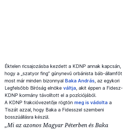
Éktelen ricsajozásba kezdett a KDNP annak kapcsán,
hogy a „szatyor fing” gúnynevű orbánista báb-államfőt
most már minden bizonnyal
Baka András
, az egykori
Legfelsőbb Bíróság elnöke
váltja
, akit éppen a Fidesz-
KDNP kormány távolított el a pozíciójából.
A KDNP frakcióvezetője rögtön
meg is vádolta
a
Tiszát azzal, hogy Baka a Fidesszel szembeni
bosszúállásra készül.
„Mi az azonos Magyar Péterben és Baka