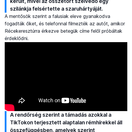
került, mivel az összetört szélvédő egy
szilánkja felsértette a szaruhártyáját.
A mentősök szerint a falusiak eleve gyanakodva
fogadták őket, és telefonnal filmezték az autót, amikor
Récekeresztúrra érkezve betegük címe felől próbáltak
érdeklődni.
A rendőrség szerint a támadás azokkal a
TikTokon terjesztett alaptalan rémhírekkel áll
összefüggésben, amelyek szerint