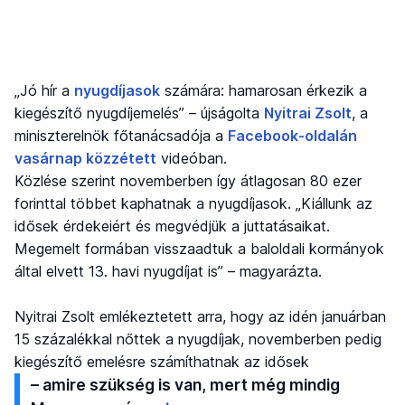
„Jó hír a
nyugdíjasok
számára: hamarosan érkezik a
kiegészítő nyugdíjemelés” – újságolta
Nyitrai Zsolt
, a
miniszterelnök főtanácsadója a
Facebook-oldalán
vasárnap közzétett
videóban.
Közlése szerint novemberben így átlagosan 80 ezer
forinttal többet kaphatnak a nyugdíjasok. „Kiállunk az
idősek érdekeiért és megvédjük a juttatásaikat.
Megemelt formában visszaadtuk a baloldali kormányok
által elvett 13. havi nyugdíjat is” – magyarázta.
Nyitrai Zsolt emlékeztetett arra, hogy az idén januárban
15 százalékkal nőttek a nyugdíjak, novemberben pedig
kiegészítő emelésre számíthatnak az idősek
– amire szükség is van, mert még mindig