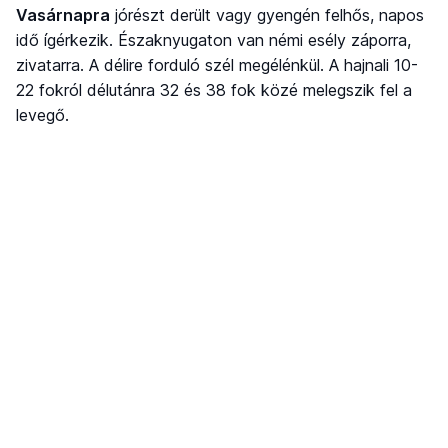
Vasárnapra
jórészt derült vagy gyengén felhős, napos
idő ígérkezik. Északnyugaton van némi esély záporra,
zivatarra. A délire forduló szél megélénkül. A hajnali 10-
22 fokról délutánra 32 és 38 fok közé melegszik fel a
levegő.