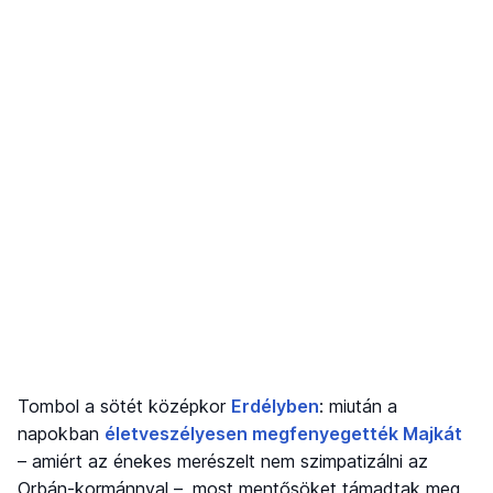
Tombol a sötét középkor
Erdélyben
: miután a
napokban
életveszélyesen megfenyegették Majkát
– amiért az énekes merészelt nem szimpatizálni az
Orbán-kormánnyal –, most mentősöket támadtak meg,