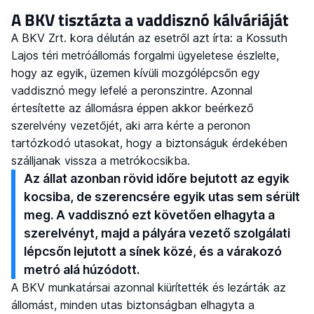
A BKV tisztázta a vaddisznó kálváriáját
A BKV Zrt. kora délután az esetről azt írta: a Kossuth
Lajos téri metróállomás forgalmi ügyeletese észlelte,
hogy az egyik, üzemen kívüli mozgólépcsőn egy
vaddisznó megy lefelé a peronszintre. Azonnal
értesítette az állomásra éppen akkor beérkező
szerelvény vezetőjét, aki arra kérte a peronon
tartózkodó utasokat, hogy a biztonságuk érdekében
szálljanak vissza a metrókocsikba.
Az állat azonban rövid időre bejutott az egyik
kocsiba, de szerencsére egyik utas sem sérült
meg. A vaddisznó ezt követően elhagyta a
szerelvényt, majd a pályára vezető szolgálati
lépcsőn lejutott a sínek közé, és a várakozó
metró alá húzódott.
A BKV munkatársai azonnal kiürítették és lezárták az
állomást, minden utas biztonságban elhagyta a