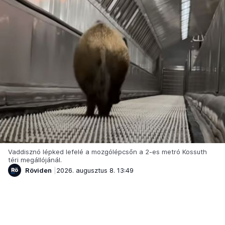
Vaddisznó lépked lefelé a mozgólépcsőn a 2-es metró Kossuth
téri megállójánál.
Röviden
2026. augusztus 8. 13:49