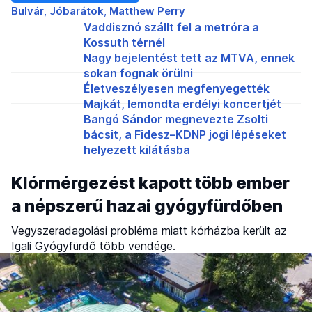
Bulvár
Jóbarátok
Matthew Perry
Vaddisznó szállt fel a metróra a
Kossuth térnél
Nagy bejelentést tett az MTVA, ennek
sokan fognak örülni
Életveszélyesen megfenyegették
Majkát, lemondta erdélyi koncertjét
Bangó Sándor megnevezte Zsolti
bácsit, a Fidesz–KDNP jogi lépéseket
helyezett kilátásba
Klórmérgezést kapott több ember
a népszerű hazai gyógyfürdőben
Vegyszeradagolási probléma miatt kórházba került az
Igali Gyógyfürdő több vendége.