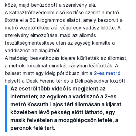
közé, majd behúzódott a szerelvény alá.
A katasztrófavédelem első közlése szerint a metró
ütötte el a 60 kilogrammos állatot, amely beszorult a
metró vezetőfülkéje alá, végül egy vadász lelőtte. A
szerelvény elmozdítása, majd az állomás
feszültségmentesítése után az egység kiemelte a
vaddisznót az alagútból.
A hatósági beavatkozás idejére kiürítették az állomást,
a metrók forgalmát mindkét irányban leállították. A
baleset miatt egy ideig pótlóbusz járt a
2-es metró
helyett a Deák Ferenc tér és a Déli pályaudvar között.
Az esetről több videó is megjelent az
interneten; az egyiken a vaddisznó a 2-es
metró Kossuth Lajos téri állomásán a kijárat
közelében lévő pékség előtt látható, egy
másik felvételen a mozgólépcsőn lefelé, a
peronok felé tart.