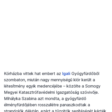
Kórházba vittek hat embert az
Igali
Gyógyfürdőből
szombaton, miután nagy mennyiségű klór került a
létesítmény egyik medencéjébe – közölte a Somogy
Megyei Katasztrófavédelmi Igazgatóság szóvivője.
Mihályka Szabina azt mondta, a gyógyfürdő
élményfürdőjében rosszullétre panaszkodtak a
strandolók délután, ezért a tűzoltók segítéségét kérték.