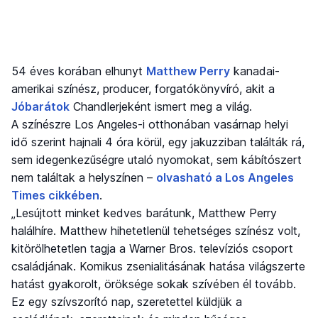
54 éves korában elhunyt
Matthew Perry
kanadai-
amerikai színész, producer, forgatókönyvíró, akit a
Jóbarátok
Chandlerjeként ismert meg a világ.
A színészre Los Angeles-i otthonában vasárnap helyi
idő szerint hajnali 4 óra körül, egy jakuzziban találták rá,
sem idegenkezűségre utaló nyomokat, sem kábítószert
nem találtak a helyszínen –
olvasható a Los Angeles
Times cikkében
.
„Lesújtott minket kedves barátunk, Matthew Perry
halálhíre. Matthew hihetetlenül tehetséges színész volt,
kitörölhetetlen tagja a Warner Bros. televíziós csoport
családjának. Komikus zsenialitásának hatása világszerte
hatást gyakorolt, öröksége sokak szívében él tovább.
Ez egy szívszorító nap, szeretettel küldjük a