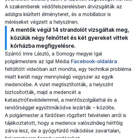
A szakemberek védőfelszerelésben átvizsgálták az
addigra kiürített élményteret, és a mobillabor is
méréseket végzett a helyszínen.
A mentők végül 14 strandolót vizsgáltak meg,
közülük négy felnőttet és két gyereket vittek
kórházba megfigyelésre.
Szántó Imre László, a Somogy megyei Igal
polgármestere az Igal Média
Facebook-oldalára
feltöltött videóban azt mondta, egy technikai probléma
miatt került nagy mennyiségű vegyszer az egyik
medencébe. A vizet megtisztították, a helyszínt
biztosították, majd a medencét a
katasztrófavédelemmel, a mentőszolgálattal és a
rendőrséggel együttműködve lezárták – közölte.
A polgármester a fürdőben rögzített felvételen arról is
tájékoztatott, hogy a medence valószínűleg hétfőig
zárva lesz, de a gyógyfürdő működése zavartalan,