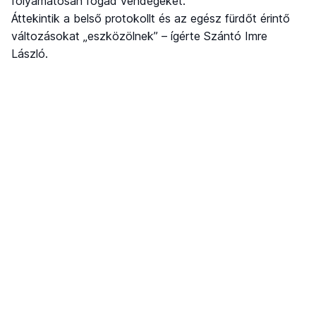
folyamatosan fogad vendégeket.
Áttekintik a belső protokollt és az egész fürdőt érintő
változásokat „eszközölnek” – ígérte Szántó Imre
László.