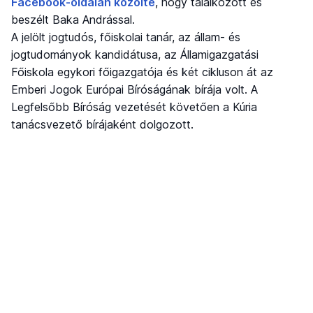
Facebook-oldalán közölte
, hogy találkozott és
beszélt Baka Andrással.
A jelölt jogtudós, főiskolai tanár, az állam- és
jogtudományok kandidátusa, az Államigazgatási
Főiskola egykori főigazgatója és két cikluson át az
Emberi Jogok Európai Bíróságának bírája volt. A
Legfelsőbb Bíróság vezetését követően a Kúria
tanácsvezető bírájaként dolgozott.