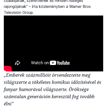
családjának, szeretteinek és minden hűséges
rajongójának” – írta közleményben a Warner Bros
Television Group.
„Emberek százmillióit örvendeztette meg
világszerte a tökéletes komikus időzítésével és
fanyar humorával világszerte. Öröksége
számtalan generáción keresztül fog tovább
élni”