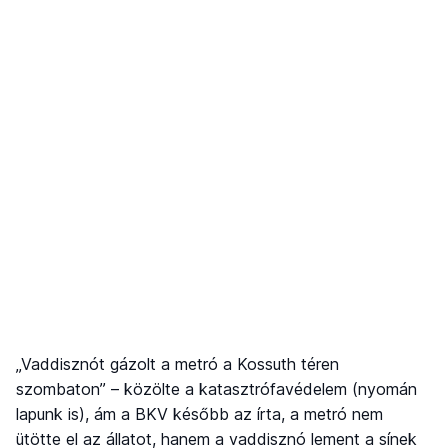
„Vaddisznót gázolt a metró a Kossuth téren
szombaton” – közölte a katasztrófavédelem (nyomán
lapunk is), ám a BKV később az írta, a metró nem
ütötte el az állatot, hanem a vaddisznó lement a sínek