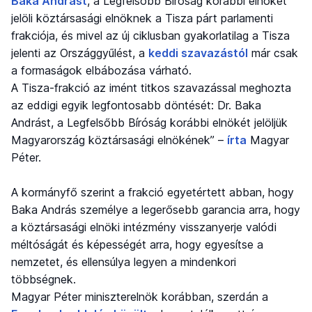
Baka Andrást
, a Legfelsőbb Bíróság korábbi elnökét
jelöli köztársasági elnöknek a Tisza párt parlamenti
frakciója, és mivel az új ciklusban gyakorlatilag a Tisza
jelenti az Országgyűlést, a
keddi szavazástól
már csak
a formaságok elbábozása várható.
A Tisza-frakció az imént titkos szavazással meghozta
az eddigi egyik legfontosabb döntését: Dr. Baka
Andrást, a Legfelsőbb Bíróság korábbi elnökét jelöljük
Magyarország köztársasági elnökének” –
írta
Magyar
Péter.
A kormányfő szerint a frakció egyetértett abban, hogy
Baka András személye a legerősebb garancia arra, hogy
a köztársasági elnöki intézmény visszanyerje valódi
méltóságát és képességét arra, hogy egyesítse a
nemzetet, és ellensúlya legyen a mindenkori
többségnek.
Magyar Péter miniszterelnök korábban, szerdán a