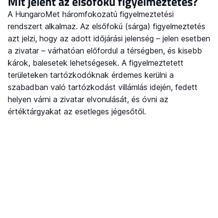
Mit jelent az elsőfokú figyelmeztetés?
A HungaroMet háromfokozatú figyelmeztetési
rendszert alkalmaz. Az elsőfokú (sárga) figyelmeztetés
azt jelzi, hogy az adott időjárási jelenség – jelen esetben
a zivatar – várhatóan előfordul a térségben, és kisebb
károk, balesetek lehetségesek. A figyelmeztetett
területeken tartózkodóknak érdemes kerülni a
szabadban való tartózkodást villámlás idején, fedett
helyen várni a zivatar elvonulását, és óvni az
értéktárgyakat az esetleges jégesőtől.