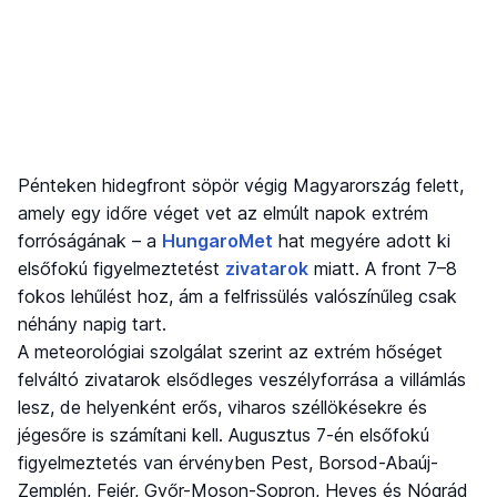
Pénteken hidegfront söpör végig Magyarország felett,
amely egy időre véget vet az elmúlt napok extrém
forróságának – a
HungaroMet
hat megyére adott ki
elsőfokú figyelmeztetést
zivatarok
miatt. A front 7–8
fokos lehűlést hoz, ám a felfrissülés valószínűleg csak
néhány napig tart.
A meteorológiai szolgálat szerint az extrém hőséget
felváltó zivatarok elsődleges veszélyforrása a villámlás
lesz, de helyenként erős, viharos széllökésekre és
jégesőre is számítani kell. Augusztus 7-én elsőfokú
figyelmeztetés van érvényben Pest, Borsod-Abaúj-
Zemplén, Fejér, Győr-Moson-Sopron, Heves és Nógrád