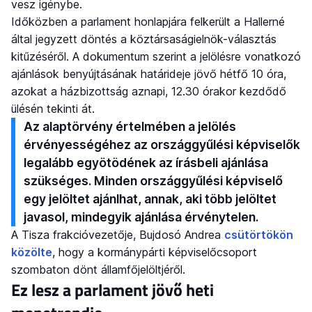
vesz igénybe.
Időközben a parlament honlapjára felkerült a Hallerné
által jegyzett döntés a köztársaságielnök-választás
kitűzéséről. A dokumentum szerint a jelölésre vonatkozó
ajánlások benyújtásának határideje jövő hétfő 10 óra,
azokat a házbizottság aznapi, 12.30 órakor kezdődő
ülésén tekinti át.
Az alaptörvény értelmében a jelölés
érvényességéhez az országgyűlési képviselők
legalább egyötödének az írásbeli ajánlása
szükséges. Minden országgyűlési képviselő
egy jelöltet ajánlhat, annak, aki több jelöltet
javasol, mindegyik ajánlása érvénytelen.
A Tisza frakcióvezetője, Bujdosó Andrea
csütörtökön
közölte
, hogy a kormánypárti képviselőcsoport
szombaton dönt államfőjelöltjéről.
Ez lesz a parlament jövő heti