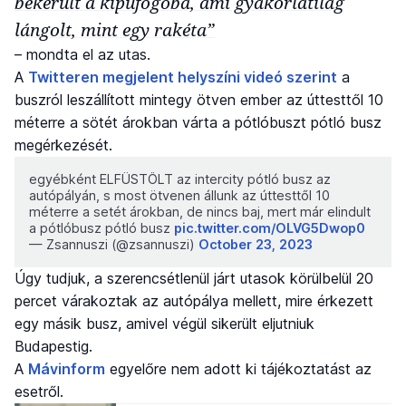
bekerült a kipufogóba, ami gyakorlatilag
lángolt, mint egy rakéta”
– mondta el az utas.
A
Twitteren megjelent helyszíni videó szerint
a
buszról leszállított mintegy ötven ember az úttesttől 10
méterre a sötét árokban várta a pótlóbuszt pótló busz
megérkezését.
egyébként ELFÜSTÖLT az intercity pótló busz az
autópályán, s most ötvenen állunk az úttesttől 10
méterre a setét árokban, de nincs baj, mert már elindult
a pótlóbusz pótló busz
pic.twitter.com/OLVG5Dwop0
— Zsannuszi (@zsannuszi)
October 23, 2023
Úgy tudjuk, a szerencsétlenül járt utasok körülbelül 20
percet várakoztak az autópálya mellett, mire érkezett
egy másik busz, amivel végül sikerült eljutniuk
Budapestig.
A
Mávinform
egyelőre nem adott ki tájékoztatást az
esetről.