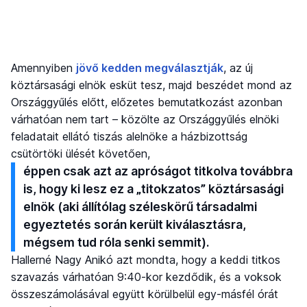
Amennyiben
jövő kedden megválasztják
, az új
köztársasági elnök esküt tesz, majd beszédet mond az
Országgyűlés előtt, előzetes bemutatkozást azonban
várhatóan nem tart – közölte az Országgyűlés elnöki
feladatait ellátó tiszás alelnöke a házbizottság
csütörtöki ülését követően,
éppen csak azt az apróságot titkolva továbbra
is, hogy ki lesz ez a „titokzatos” köztársasági
elnök (aki állítólag széleskörű társadalmi
egyeztetés során került kiválasztásra,
mégsem tud róla senki semmit).
Hallerné Nagy Anikó azt mondta, hogy a keddi titkos
szavazás várhatóan 9:40-kor kezdődik, és a voksok
összeszámolásával együtt körülbelül egy-másfél órát