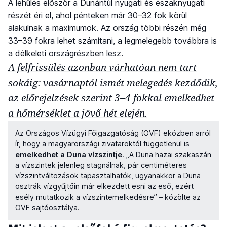
A lehűlés először a Dunántúl nyugati és északnyugati
részét éri el, ahol pénteken már 30–32 fok körül
alakulnak a maximumok. Az ország többi részén még
33–39 fokra lehet számítani, a legmelegebb továbbra is
a délkeleti országrészben lesz.
A felfrissülés azonban várhatóan nem tart
sokáig: vasárnaptól ismét melegedés kezdődik,
az előrejelzések szerint 3–4 fokkal emelkedhet
a hőmérséklet a jövő hét elején.
Az Országos Vízügyi Főigazgatóság (OVF) eközben arról
ír, hogy a magyarországi zivataroktól függetlenül is
emelkedhet a Duna vízszintje
. „A Duna hazai szakaszán
a vízszintek jelenleg stagnálnak, pár centiméteres
vízszintváltozások tapasztalhatók, ugyanakkor a Duna
osztrák vízgyűjtőin már elkezdett esni az eső, ezért
esély mutatkozik a vízszintemelkedésre” – közölte az
OVF sajtóosztálya.