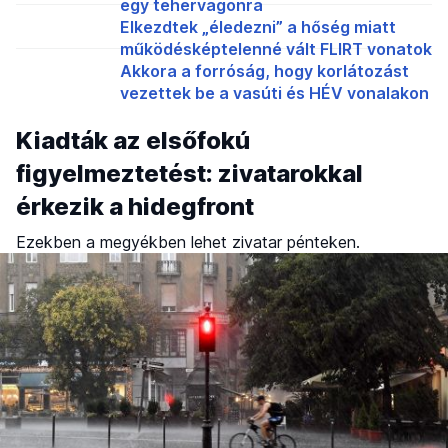
egy tehervagonra
Elkezdtek „éledezni” a hőség miatt
működésképtelenné vált FLIRT vonatok
Akkora a forróság, hogy korlátozást
vezettek be a vasúti és HÉV vonalakon
Kiadták az elsőfokú
figyelmeztetést: zivatarokkal
érkezik a hidegfront
Ezekben a megyékben lehet zivatar pénteken.