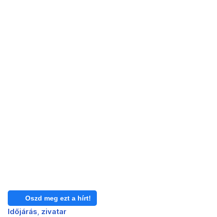
Oszd meg ezt a hírt!
Időjárás
zivatar