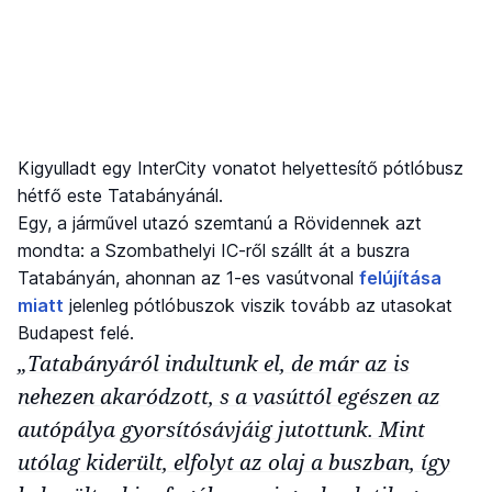
Kigyulladt egy InterCity vonatot helyettesítő pótlóbusz
hétfő este Tatabányánál.
Egy, a járművel utazó szemtanú a Rövidennek azt
mondta: a Szombathelyi IC-ről szállt át a buszra
Tatabányán, ahonnan az 1-es vasútvonal
felújítása
miatt
jelenleg pótlóbuszok viszik tovább az utasokat
Budapest felé.
„Tatabányáról indultunk el, de már az is
nehezen akaródzott, s a vasúttól egészen az
autópálya gyorsítósávjáig jutottunk. Mint
utólag kiderült, elfolyt az olaj a buszban, így