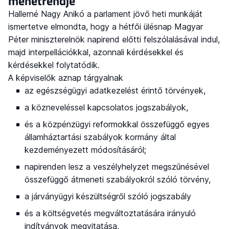
menetrendje
Hallerné Nagy Anikó a parlament jövő heti munkáját
ismertetve elmondta, hogy a hétfői ülésnap Magyar
Péter miniszterelnök napirend előtti felszólalásával indul,
majd interpellációkkal, azonnali kérdésekkel és
kérdésekkel folytatódik.
A képviselők aznap tárgyalnak
az egészségügyi adatkezelést érintő törvények,
a közneveléssel kapcsolatos jogszabályok,
és a közpénzügyi reformokkal összefüggő egyes
államháztartási szabályok kormány által
kezdeményezett módosításáról;
napirenden lesz a veszélyhelyzet megszűnésével
összefüggő átmeneti szabályokról szóló törvény,
a járványügyi készültségről szóló jogszabály
és a költségvetés megváltoztatására irányuló
indítványok megvitatása,