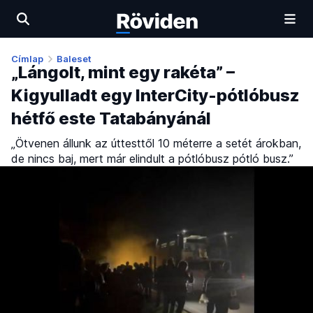
Címlap
Baleset
„Lángolt, mint egy rakéta” –
Kigyulladt egy InterCity-pótlóbusz
hétfő este Tatabányánál
„Ötvenen állunk az úttesttől 10 méterre a setét árokban,
de nincs baj, mert már elindult a pótlóbusz pótló busz.”