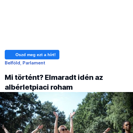
Oszd meg ezt a hírt!
Belföld
Parlament
Mi történt? Elmaradt idén az
albérletpiaci roham