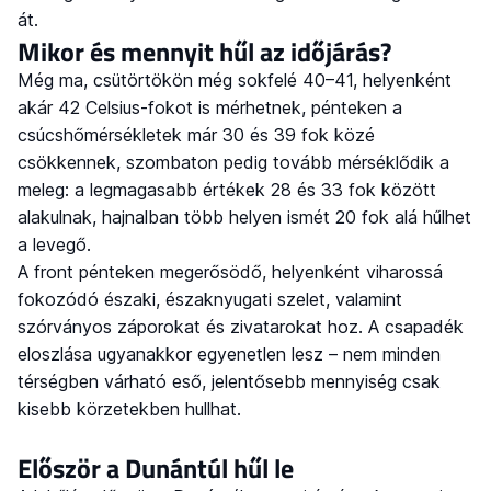
át.
Mikor és mennyit hűl az időjárás?
Még ma, csütörtökön még sokfelé 40–41, helyenként
akár 42 Celsius-fokot is mérhetnek, pénteken a
csúcshőmérsékletek már 30 és 39 fok közé
csökkennek, szombaton pedig tovább mérséklődik a
meleg: a legmagasabb értékek 28 és 33 fok között
alakulnak, hajnalban több helyen ismét 20 fok alá hűlhet
a levegő.
A front pénteken megerősödő, helyenként viharossá
fokozódó északi, északnyugati szelet, valamint
szórványos záporokat és zivatarokat hoz. A csapadék
eloszlása ugyanakkor egyenetlen lesz – nem minden
térségben várható eső, jelentősebb mennyiség csak
kisebb körzetekben hullhat.
Először a Dunántúl hűl le