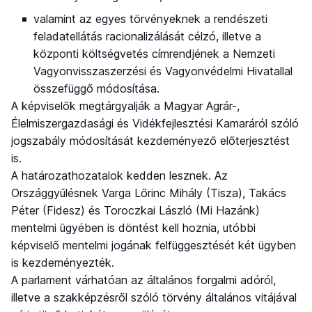
valamint az egyes törvényeknek a rendészeti
feladatellátás racionalizálását célzó, illetve a
központi költségvetés címrendjének a Nemzeti
Vagyonvisszaszerzési és Vagyonvédelmi Hivatallal
összefüggő módosítása.
A képviselők megtárgyalják a Magyar Agrár-,
Élelmiszergazdasági és Vidékfejlesztési Kamaráról szóló
jogszabály módosítását kezdeményező előterjesztést
is.
A határozathozatalok kedden lesznek. Az
Országgyűlésnek Varga Lőrinc Mihály (Tisza), Takács
Péter (Fidesz) és Toroczkai László (Mi Hazánk)
mentelmi ügyében is döntést kell hoznia, utóbbi
képviselő mentelmi jogának felfüggesztését két ügyben
is kezdeményezték.
A parlament várhatóan az általános forgalmi adóról,
illetve a szakképzésről szóló törvény általános vitájával