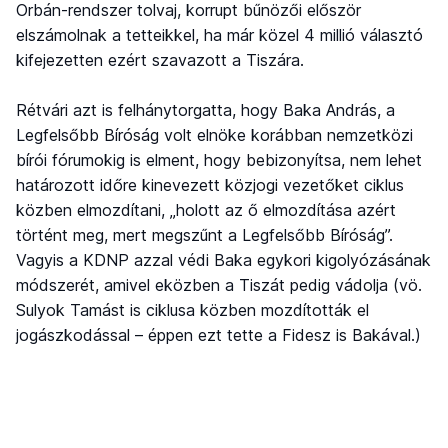
Orbán-rendszer tolvaj, korrupt bűnözői először
elszámolnak a tetteikkel, ha már közel 4 millió választó
kifejezetten ezért szavazott a Tiszára.
Rétvári azt is felhánytorgatta, hogy Baka András, a
Legfelsőbb Bíróság volt elnöke korábban nemzetközi
bírói fórumokig is elment, hogy bebizonyítsa, nem lehet
határozott időre kinevezett közjogi vezetőket ciklus
közben elmozdítani, „holott az ő elmozdítása azért
történt meg, mert megszűnt a Legfelsőbb Bíróság”.
Vagyis a KDNP azzal védi Baka egykori kigolyózásának
módszerét, amivel eközben a Tiszát pedig vádolja (vö.
Sulyok Tamást is ciklusa közben mozdították el
jogászkodással – éppen ezt tette a Fidesz is Bakával.)