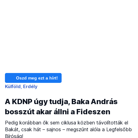
Oszd meg ezt a hírt!
Külföld
Erdély
A KDNP úgy tudja, Baka András
bosszút akar állni a Fideszen
Pedig korábban ők sem ciklusa közben távolították el
Bakát, csak hát – sajnos – megszűnt alóla a Legfelsőbb
Bíróság!