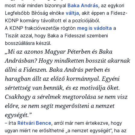
most már minden bizonnyal
Baka András
, az egykori
Legfelsőbb Bíróság elnöke
váltja
, akit éppen a Fidesz-
KDNP kormány távolított el a pozíciójából.
A KDNP frakcióvezetője rögtön
meg is vádolta
a
Tiszát azzal, hogy Baka a Fidesszel szembeni
bosszúállásra készül.
„Mi az azonos Magyar Péterben és Baka
Andrásban? Hogy mindketten bosszút akarnak
állni a Fideszen. Baka András perben és
haragban állt az előző kormánnyal. Egyéni
sértettség van bennük, és ez motiválja őket.
Csakhogy a sérelmek megtorolása se nem visz
előre, se nem segít megerősíteni a nemzet
egységét.”
– írta
Rétvári Bence
, arról már nem értekezve, hogy
ugyan miért ne erősíthetné „a nemzet egységét”, ha az