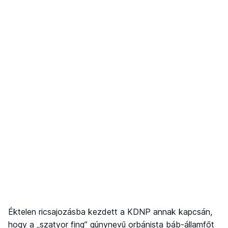
Éktelen ricsajozásba kezdett a KDNP annak kapcsán,
hogy a „szatyor fing” gúnynevű orbánista báb-államfőt