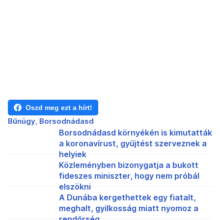
Oszd meg ezt a hírt!
Bűnügy
Borsodnádasd
Borsodnádasd környékén is kimutatták
a koronavírust, gyűjtést szerveznek a
helyiek
Közleményben bizonygatja a bukott
fideszes miniszter, hogy nem próbál
elszökni
A Dunába kergethettek egy fiatalt,
meghalt, gyilkosság miatt nyomoz a
rendőrség