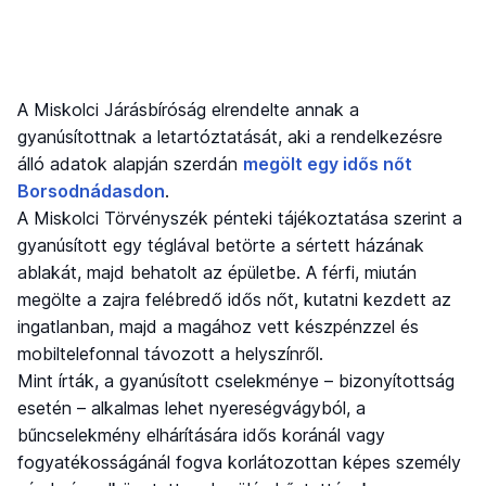
A Miskolci Járásbíróság elrendelte annak a
gyanúsítottnak a letartóztatását, aki a rendelkezésre
álló adatok alapján szerdán
megölt egy idős nőt
Borsodnádasdon
.
A Miskolci Törvényszék pénteki tájékoztatása szerint a
gyanúsított egy téglával betörte a sértett házának
ablakát, majd behatolt az épületbe. A férfi, miután
megölte a zajra felébredő idős nőt, kutatni kezdett az
ingatlanban, majd a magához vett készpénzzel és
mobiltelefonnal távozott a helyszínről.
Mint írták, a gyanúsított cselekménye – bizonyítottság
esetén – alkalmas lehet nyereségvágyból, a
bűncselekmény elhárítására idős koránál vagy
fogyatékosságánál fogva korlátozottan képes személy