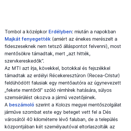
Tombol a középkor
Erdélyben
: miután a napokban
Majkát fenyegették
(amiért az énekes merészelt a
fideszeseknek nem tetsző álláspontot felvenni), most
mentősökre támadtak, mert „azt hitték,
szervkereskedők”.
Az MTI azt írja, kövekkel, botokkal és fejszékkel
támadtak az erdélyi Récekeresztúron (Recea-Cristur)
feldühödött falusiak egy mentőautóra az úgynevezett
„fekete mentőről” szóló rémhírek hatására, súlyos
szemsérülést okozva a jármű vezetőjének.
A
beszámoló
szerint a Kolozs megyei mentőszolgálat
járműve szombat este egy beteget vett fel a Dés
városától 40 kilométerre lévő faluban, de a település
központjában két személyautóval eltorlaszolták az