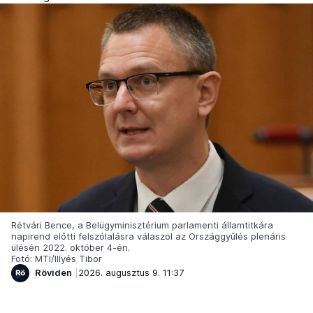
Rétvári Bence, a Belügyminisztérium parlamenti államtitkára
napirend előtti felszólalásra válaszol az Országgyűlés plenáris
ülésén 2022. október 4-én.
Fotó: MTI/Illyés Tibor
Röviden
2026. augusztus 9. 11:37