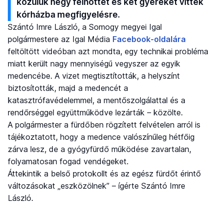
közülük négy felnőttet és két gyereket vittek
kórházba megfigyelésre.
Szántó Imre László, a Somogy megyei Igal
polgármestere az Igal Média
Facebook-oldalára
feltöltött videóban azt mondta, egy technikai probléma
miatt került nagy mennyiségű vegyszer az egyik
medencébe. A vizet megtisztították, a helyszínt
biztosították, majd a medencét a
katasztrófavédelemmel, a mentőszolgálattal és a
rendőrséggel együttműködve lezárták – közölte.
A polgármester a fürdőben rögzített felvételen arról is
tájékoztatott, hogy a medence valószínűleg hétfőig
zárva lesz, de a gyógyfürdő működése zavartalan,
folyamatosan fogad vendégeket.
Áttekintik a belső protokollt és az egész fürdőt érintő
változásokat „eszközölnek” – ígérte Szántó Imre
László.