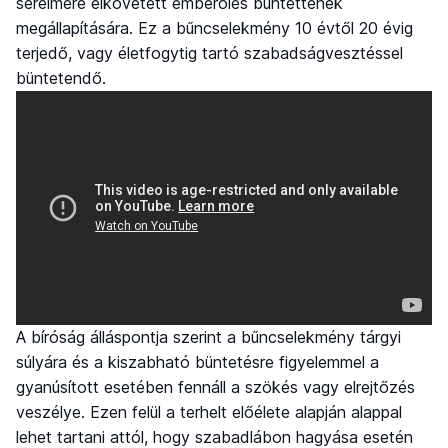
sérelmére elkövetett emberölés bűntettének
megállapítására. Ez a bűncselekmény 10 évtől 20 évig
terjedő, vagy életfogytig tartó szabadságvesztéssel
büntetendő.
A bíróság álláspontja szerint a bűncselekmény tárgyi
súlyára és a kiszabható büntetésre figyelemmel a
gyanúsított esetében fennáll a szökés vagy elrejtőzés
veszélye. Ezen felül a terhelt előélete alapján alappal
lehet tartani attól, hogy szabadlábon hagyása esetén