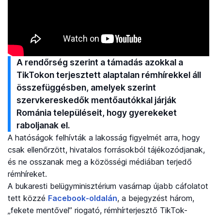
A rendőrség szerint a támadás azokkal a
TikTokon terjesztett alaptalan rémhírekkel áll
összefüggésben, amelyek szerint
szervkereskedők mentőautókkal járják
Románia településeit, hogy gyerekeket
raboljanak el.
A hatóságok felhívták a lakosság figyelmét arra, hogy
csak ellenőrzött, hivatalos forrásokból tájékozódjanak,
és ne osszanak meg a közösségi médiában terjedő
rémhíreket.
A bukaresti belügyminisztérium vasárnap újabb cáfolatot
tett közzé
Facebook-oldalán
, a bejegyzést három,
„fekete mentővel” riogató, rémhírterjesztő TikTok-