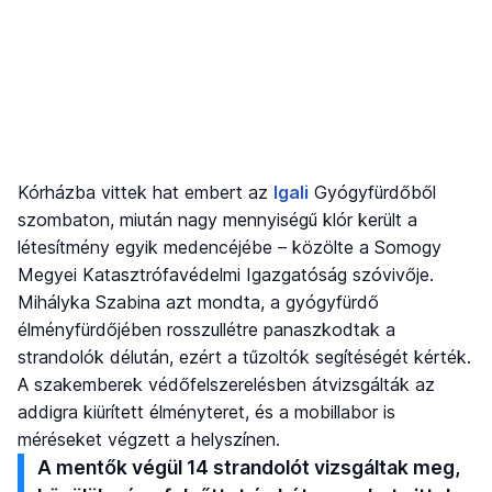
Kórházba vittek hat embert az
Igali
Gyógyfürdőből
szombaton, miután nagy mennyiségű klór került a
létesítmény egyik medencéjébe – közölte a Somogy
Megyei Katasztrófavédelmi Igazgatóság szóvivője.
Mihályka Szabina azt mondta, a gyógyfürdő
élményfürdőjében rosszullétre panaszkodtak a
strandolók délután, ezért a tűzoltók segítéségét kérték.
A szakemberek védőfelszerelésben átvizsgálták az
addigra kiürített élményteret, és a mobillabor is
méréseket végzett a helyszínen.
A mentők végül 14 strandolót vizsgáltak meg,