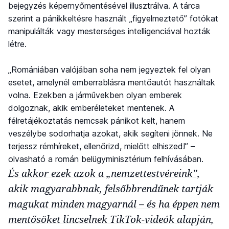
bejegyzés képernyőmentésével illusztrálva. A tárca
szerint a pánikkeltésre használt „figyelmeztető” fotókat
manipulálták vagy mesterséges intelligenciával hozták
létre.
„Romániában valójában soha nem jegyeztek fel olyan
esetet, amelynél emberrablásra mentőautót használtak
volna. Ezekben a járművekben olyan emberek
dolgoznak, akik emberéleteket mentenek. A
félretájékoztatás nemcsak pánikot kelt, hanem
veszélybe sodorhatja azokat, akik segíteni jönnek. Ne
terjessz rémhíreket, ellenőrizd, mielőtt elhiszed!” –
olvasható a román belügyminisztérium felhívásában.
És akkor ezek azok a „nemzettestvéreink”,
akik magyarabbnak, felsőbbrendűnek tartják
magukat minden magyarnál – és ha éppen nem
mentősöket lincselnek TikTok-videók alapján,