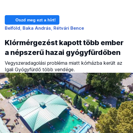
Oszd meg ezt a hírt!
Belföld
Baka András
Rétvári Bence
Klórmérgezést kapott több ember
a népszerű hazai gyógyfürdőben
Vegyszeradagolási probléma miatt kórházba került az
Igali Gyógyfürdő több vendége.