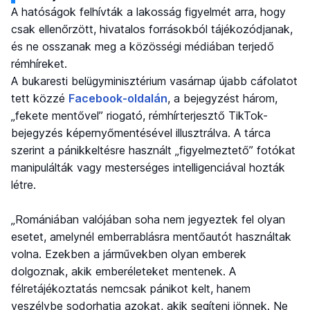
A hatóságok felhívták a lakosság figyelmét arra, hogy
csak ellenőrzött, hivatalos forrásokból tájékozódjanak,
és ne osszanak meg a közösségi médiában terjedő
rémhíreket.
A bukaresti belügyminisztérium vasárnap újabb cáfolatot
tett közzé
Facebook-oldalán
, a bejegyzést három,
„fekete mentővel” riogató, rémhírterjesztő TikTok-
bejegyzés képernyőmentésével illusztrálva. A tárca
szerint a pánikkeltésre használt „figyelmeztető” fotókat
manipulálták vagy mesterséges intelligenciával hozták
létre.
„Romániában valójában soha nem jegyeztek fel olyan
esetet, amelynél emberrablásra mentőautót használtak
volna. Ezekben a járművekben olyan emberek
dolgoznak, akik emberéleteket mentenek. A
félretájékoztatás nemcsak pánikot kelt, hanem
veszélybe sodorhatja azokat, akik segíteni jönnek. Ne