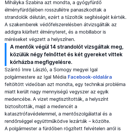
Mihályka Szabina azt mondta, a gyógyfürdő
élményfürdőjében rosszullétre panaszkodtak a
strandolók délután, ezért a tűzoltók segítéségét kérték.
A szakemberek védőfelszerelésben átvizsgálták az
addigra kiürített élményteret, és a mobillabor is
méréseket végzett a helyszínen.
A mentők végül 14 strandolót vizsgáltak meg,
közülük négy felnőttet és két gyereket vittek
kórházba megfigyelésre.
Szántó Imre László, a Somogy megyei Igal
polgármestere az Igal Média
Facebook-oldalára
feltöltött videóban azt mondta, egy technikai probléma
miatt került nagy mennyiségű vegyszer az egyik
medencébe. A vizet megtisztították, a helyszínt
biztosították, majd a medencét a
katasztrófavédelemmel, a mentőszolgálattal és a
rendőrséggel együttműködve lezárták – közölte.
A polgármester a fürdőben rögzített felvételen arról is