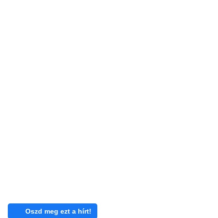
Oszd meg ezt a hírt!