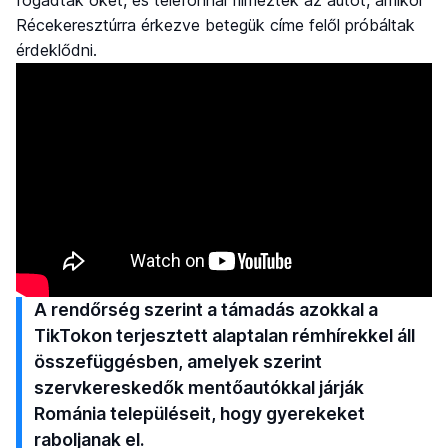
fogadták őket, és telefonnal filmezték az autót, amikor
Récekeresztúrra érkezve betegük címe felől próbáltak
érdeklődni.
A rendőrség szerint a támadás azokkal a
TikTokon terjesztett alaptalan rémhírekkel áll
összefüggésben, amelyek szerint
szervkereskedők mentőautókkal járják
Románia településeit, hogy gyerekeket
raboljanak el.