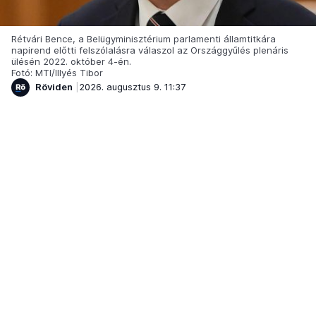
Rétvári Bence, a Belügyminisztérium parlamenti államtitkára
napirend előtti felszólalásra válaszol az Országgyűlés plenáris
ülésén 2022. október 4-én.
Fotó: MTI/Illyés Tibor
Röviden
2026. augusztus 9. 11:37