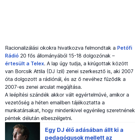
Racionalizálási okokra hivatkozva felmondtak a
Petőfi
Rádió
20 fős állományából 15-18 dolgozónak –
értesült a Telex
. A lap úgy tudja, a kirúgottak között
van Borcsik Attila (DJ Izil) zenei szerkesztő is, aki 2007
óta dolgozott a rádiónál, és az ő nevéhez fűződik a
2007-es zenei arculat megújítása.
A leépítési szándék akkor vált egyértelművé, amikor a
vezetőség a héten emailben tájékoztatta a
munkatársakat, hogy mindenkivel egyénileg szeretnének
péntek délután elbeszélgetni.