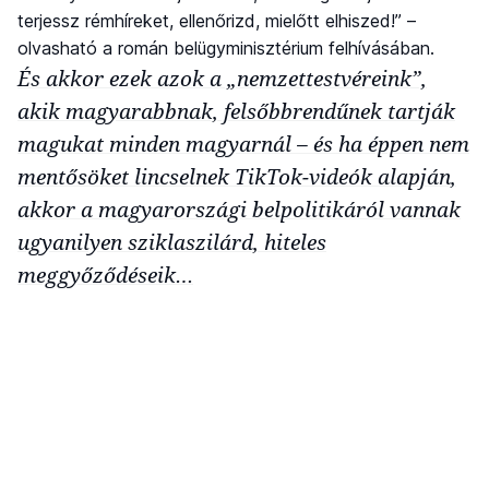
terjessz rémhíreket, ellenőrizd, mielőtt elhiszed!” –
olvasható a román belügyminisztérium felhívásában.
És akkor ezek azok a „nemzettestvéreink”,
akik magyarabbnak, felsőbbrendűnek tartják
magukat minden magyarnál – és ha éppen nem
mentősöket lincselnek TikTok-videók alapján,
akkor a magyarországi belpolitikáról vannak
ugyanilyen sziklaszilárd, hiteles
meggyőződéseik…