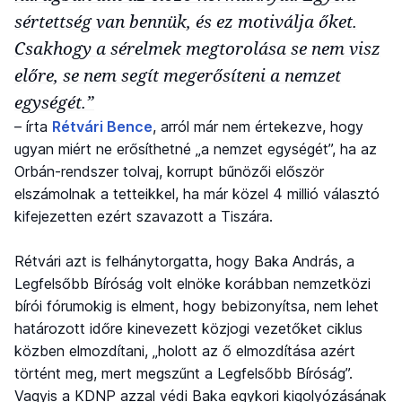
sértettség van bennük, és ez motiválja őket.
Csakhogy a sérelmek megtorolása se nem visz
előre, se nem segít megerősíteni a nemzet
egységét.”
– írta
Rétvári Bence
, arról már nem értekezve, hogy
ugyan miért ne erősíthetné „a nemzet egységét”, ha az
Orbán-rendszer tolvaj, korrupt bűnözői először
elszámolnak a tetteikkel, ha már közel 4 millió választó
kifejezetten ezért szavazott a Tiszára.
Rétvári azt is felhánytorgatta, hogy Baka András, a
Legfelsőbb Bíróság volt elnöke korábban nemzetközi
bírói fórumokig is elment, hogy bebizonyítsa, nem lehet
határozott időre kinevezett közjogi vezetőket ciklus
közben elmozdítani, „holott az ő elmozdítása azért
történt meg, mert megszűnt a Legfelsőbb Bíróság”.
Vagyis a KDNP azzal védi Baka egykori kigolyózásának