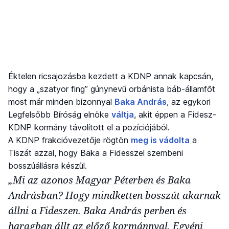
Éktelen ricsajozásba kezdett a KDNP annak kapcsán,
hogy a „szatyor fing” gúnynevű orbánista báb-államfőt
most már minden bizonnyal
Baka András
, az egykori
Legfelsőbb Bíróság elnöke
váltja
, akit éppen a Fidesz-
KDNP kormány távolított el a pozíciójából.
A KDNP frakcióvezetője rögtön
meg is vádolta
a
Tiszát azzal, hogy Baka a Fidesszel szembeni
bosszúállásra készül.
„Mi az azonos Magyar Péterben és Baka
Andrásban? Hogy mindketten bosszút akarnak
állni a Fideszen. Baka András perben és
haragban állt az előző kormánnyal. Egyéni