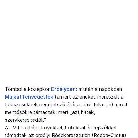
Tombol a középkor
Erdélyben
: miután a napokban
Majkát fenyegették
(amiért az énekes merészelt a
fideszeseknek nem tetsző álláspontot felvenni), most
mentősökre támadtak, mert „azt hitték,
szervkereskedők”.
Az MTI azt írja, kövekkel, botokkal és fejszékkel
támadtak az erdélyi Récekeresztúron (Recea-Cristur)