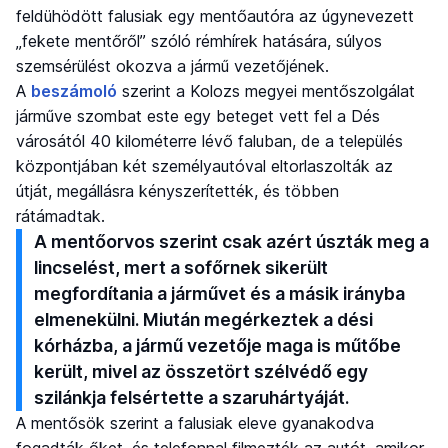
feldühödött falusiak egy mentőautóra az úgynevezett
„fekete mentőről” szóló rémhírek hatására, súlyos
szemsérülést okozva a jármű vezetőjének.
A
beszámoló
szerint a Kolozs megyei mentőszolgálat
járműve szombat este egy beteget vett fel a Dés
városától 40 kilométerre lévő faluban, de a település
központjában két személyautóval eltorlaszolták az
útját, megállásra kényszerítették, és többen
rátámadtak.
A mentőorvos szerint csak azért úszták meg a
lincselést, mert a sofőrnek sikerült
megfordítania a járművet és a másik irányba
elmenekülni. Miután megérkeztek a dési
kórházba, a jármű vezetője maga is műtőbe
került, mivel az összetört szélvédő egy
szilánkja felsértette a szaruhártyáját.
A mentősök szerint a falusiak eleve gyanakodva