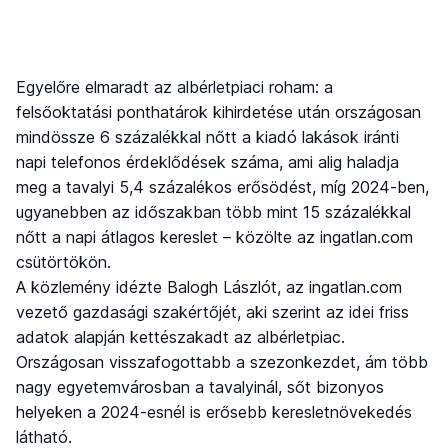
Egyelőre elmaradt az albérletpiaci roham: a
felsőoktatási ponthatárok kihirdetése után országosan
mindössze 6 százalékkal nőtt a kiadó lakások iránti
napi telefonos érdeklődések száma, ami alig haladja
meg a tavalyi 5,4 százalékos erősödést, míg 2024-ben,
ugyanebben az időszakban több mint 15 százalékkal
nőtt a napi átlagos kereslet – közölte az ingatlan.com
csütörtökön.
A közlemény idézte Balogh Lászlót, az ingatlan.com
vezető gazdasági szakértőjét, aki szerint az idei friss
adatok alapján kettészakadt az albérletpiac.
Országosan visszafogottabb a szezonkezdet, ám több
nagy egyetemvárosban a tavalyinál, sőt bizonyos
helyeken a 2024-esnél is erősebb keresletnövekedés
látható.