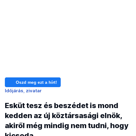
Oszd meg ezt a hírt!
Időjárás
zivatar
Esküt tesz és beszédet is mond
kedden az új köztársasági elnök,
akiről még mindig nem tudni, hogy
kicsoda