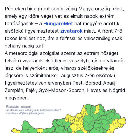
Pénteken hidegfront söpör végig Magyarország felett,
amely egy időre véget vet az elmúlt napok extrém
forróságának – a
HungaroMet
hat megyére adott ki
elsőfokú figyelmeztetést
zivatarok
miatt. A front 7–8
fokos lehűlést hoz, ám a felfrissülés valószínűleg csak
néhány napig tart.
A meteorológiai szolgálat szerint az extrém hőséget
felváltó zivatarok elsődleges veszélyforrása a villámlás
lesz, de helyenként erős, viharos széllökésekre és
jégesőre is számítani kell. Augusztus 7-én elsőfokú
figyelmeztetés van érvényben Pest, Borsod-Abaúj-
Zemplén, Fejér, Győr-Moson-Sopron, Heves és Nógrád
megyében.