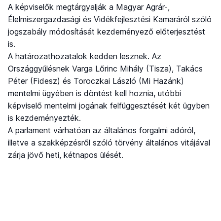
A képviselők megtárgyalják a Magyar Agrár-,
Élelmiszergazdasági és Vidékfejlesztési Kamaráról szóló
jogszabály módosítását kezdeményező előterjesztést
is.
A határozathozatalok kedden lesznek. Az
Országgyűlésnek Varga Lőrinc Mihály (Tisza), Takács
Péter (Fidesz) és Toroczkai László (Mi Hazánk)
mentelmi ügyében is döntést kell hoznia, utóbbi
képviselő mentelmi jogának felfüggesztését két ügyben
is kezdeményezték.
A parlament várhatóan az általános forgalmi adóról,
illetve a szakképzésről szóló törvény általános vitájával
zárja jövő heti, kétnapos ülését.