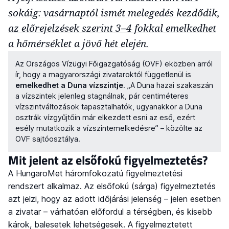
sokáig: vasárnaptól ismét melegedés kezdődik,
az előrejelzések szerint 3–4 fokkal emelkedhet
a hőmérséklet a jövő hét elején.
Az Országos Vízügyi Főigazgatóság (OVF) eközben arról
ír, hogy a magyarországi zivataroktól függetlenül is
emelkedhet a Duna vízszintje
. „A Duna hazai szakaszán
a vízszintek jelenleg stagnálnak, pár centiméteres
vízszintváltozások tapasztalhatók, ugyanakkor a Duna
osztrák vízgyűjtőin már elkezdett esni az eső, ezért
esély mutatkozik a vízszintemelkedésre” – közölte az
OVF sajtóosztálya.
Mit jelent az elsőfokú figyelmeztetés?
A HungaroMet háromfokozatú figyelmeztetési
rendszert alkalmaz. Az elsőfokú (sárga) figyelmeztetés
azt jelzi, hogy az adott időjárási jelenség – jelen esetben
a zivatar – várhatóan előfordul a térségben, és kisebb
károk, balesetek lehetségesek. A figyelmeztetett