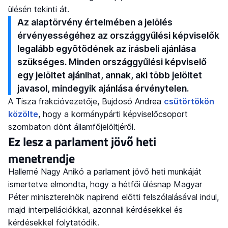
ülésén tekinti át.
Az alaptörvény értelmében a jelölés
érvényességéhez az országgyűlési képviselők
legalább egyötödének az írásbeli ajánlása
szükséges. Minden országgyűlési képviselő
egy jelöltet ajánlhat, annak, aki több jelöltet
javasol, mindegyik ajánlása érvénytelen.
A Tisza frakcióvezetője, Bujdosó Andrea
csütörtökön
közölte
, hogy a kormánypárti képviselőcsoport
szombaton dönt államfőjelöltjéről.
Ez lesz a parlament jövő heti
menetrendje
Hallerné Nagy Anikó a parlament jövő heti munkáját
ismertetve elmondta, hogy a hétfői ülésnap Magyar
Péter miniszterelnök napirend előtti felszólalásával indul,
majd interpellációkkal, azonnali kérdésekkel és
kérdésekkel folytatódik.