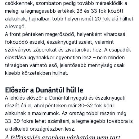
csökkennek, szombaton pedig tovább mérséklődik a
meleg: a legmagasabb értékek 28 és 33 fok között
alakulnak, hajnalban több helyen ismét 20 fok alá hűlhet
a levegő.
A front pénteken megerősödő, helyenként viharossá
fokozódó északi, északnyugati szelet, valamint
szórványos záporokat és zivatarokat hoz. A csapadék
eloszlása ugyanakkor egyenetlen lesz – nem minden
térségben várható eső, jelentősebb mennyiség csak
kisebb körzetekben hullhat.
Először a Dunántúl hűl le
A lehűlés először a Dunántúl nyugati és északnyugati
részét éri el, ahol pénteken már 30–32 fok körül
alakulnak a maximumok. Az ország többi részén még
33–39 fokra lehet számítani, a legmelegebb továbbra is
a délkeleti országrészben lesz.
A felfrissülés azonban várhatóan nem tart