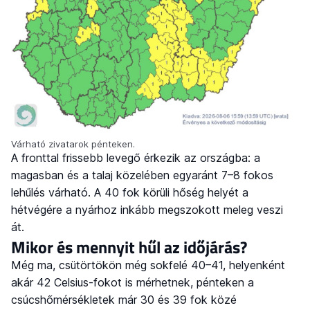
Várható zivatarok pénteken.
A fronttal frissebb levegő érkezik az országba: a
magasban és a talaj közelében egyaránt 7–8 fokos
lehűlés várható. A 40 fok körüli hőség helyét a
hétvégére a nyárhoz inkább megszokott meleg veszi
át.
Mikor és mennyit hűl az időjárás?
Még ma, csütörtökön még sokfelé 40–41, helyenként
akár 42 Celsius-fokot is mérhetnek, pénteken a
csúcshőmérsékletek már 30 és 39 fok közé