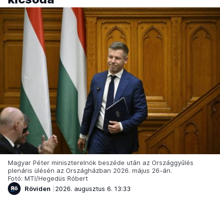
Magyar Péter miniszterelnök beszéde után az Országgyűlés
plenáris ülésén az Országházban 2026. május 26-án.
Fotó: MTI/Hegedüs Róbert
Röviden
2026. augusztus 6. 13:33