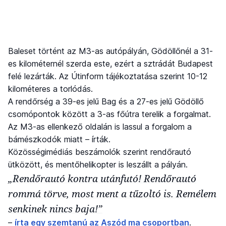
Baleset történt az M3-as autópályán, Gödöllőnél a 31-
es kilométernél szerda este, ezért a sztrádát Budapest
felé lezárták. Az Útinform tájékoztatása szerint 10-12
kilométeres a torlódás.
A rendőrség a 39-es jelű Bag és a 27-es jelű Gödöllő
csomópontok között a 3-as főútra terelik a forgalmat.
Az M3-as ellenkező oldalán is lassul a forgalom a
bámészkodók miatt – írták.
Közösségimédiás beszámolók szerint rendőrautó
ütközött, és mentőhelikopter is leszállt a pályán.
„Rendőrautó kontra utánfutó! Rendőrautó
rommá törve, most ment a tűzoltó is. Remélem
senkinek nincs baja!”
–
írta egy szemtanú az Aszód ma csoportban
.