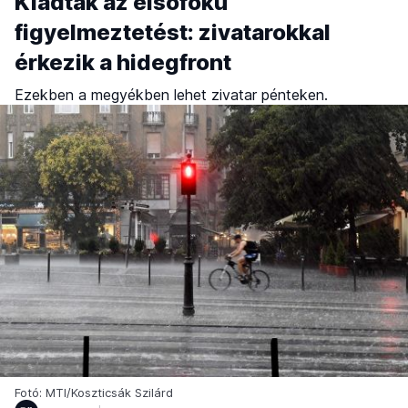
Kiadták az elsőfokú
figyelmeztetést: zivatarokkal
érkezik a hidegfront
Ezekben a megyékben lehet zivatar pénteken.
Fotó: MTI/Koszticsák Szilárd