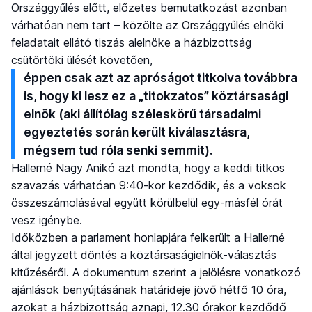
Országgyűlés előtt, előzetes bemutatkozást azonban
várhatóan nem tart – közölte az Országgyűlés elnöki
feladatait ellátó tiszás alelnöke a házbizottság
csütörtöki ülését követően,
éppen csak azt az apróságot titkolva továbbra
is, hogy ki lesz ez a „titokzatos” köztársasági
elnök (aki állítólag széleskörű társadalmi
egyeztetés során került kiválasztásra,
mégsem tud róla senki semmit).
Hallerné Nagy Anikó azt mondta, hogy a keddi titkos
szavazás várhatóan 9:40-kor kezdődik, és a voksok
összeszámolásával együtt körülbelül egy-másfél órát
vesz igénybe.
Időközben a parlament honlapjára felkerült a Hallerné
által jegyzett döntés a köztársaságielnök-választás
kitűzéséről. A dokumentum szerint a jelölésre vonatkozó
ajánlások benyújtásának határideje jövő hétfő 10 óra,
azokat a házbizottság aznapi, 12.30 órakor kezdődő