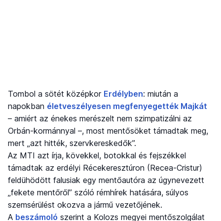
Tombol a sötét középkor
Erdélyben
: miután a
napokban
életveszélyesen megfenyegették Majkát
– amiért az énekes merészelt nem szimpatizálni az
Orbán-kormánnyal –, most mentősöket támadtak meg,
mert „azt hitték, szervkereskedők”.
Az MTI azt írja, kövekkel, botokkal és fejszékkel
támadtak az erdélyi Récekeresztúron (Recea-Cristur)
feldühödött falusiak egy mentőautóra az úgynevezett
„fekete mentőről” szóló rémhírek hatására, súlyos
szemsérülést okozva a jármű vezetőjének.
A
beszámoló
szerint a Kolozs megyei mentőszolgálat