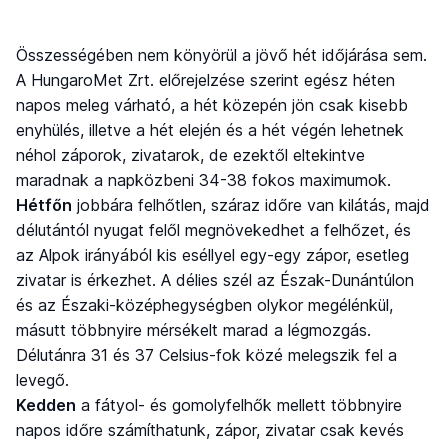
Összességében nem könyörül a jövő hét időjárása sem.
A HungaroMet Zrt. előrejelzése szerint egész héten
napos meleg várható, a hét közepén jön csak kisebb
enyhülés, illetve a hét elején és a hét végén lehetnek
néhol záporok, zivatarok, de ezektől eltekintve
maradnak a napközbeni 34-38 fokos maximumok.
Hétfőn
jobbára felhőtlen, száraz időre van kilátás, majd
délutántól nyugat felől megnövekedhet a felhőzet, és
az Alpok irányából kis eséllyel egy-egy zápor, esetleg
zivatar is érkezhet. A délies szél az Észak-Dunántúlon
és az Északi-középhegységben olykor megélénkül,
másutt többnyire mérsékelt marad a légmozgás.
Délutánra 31 és 37 Celsius-fok közé melegszik fel a
levegő.
Kedden
a fátyol- és gomolyfelhők mellett többnyire
napos időre számíthatunk, zápor, zivatar csak kevés