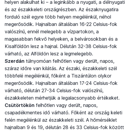
helyen alakulhat ki – a leginkább a nyugati, a délnyugati
és az északkeleti országrészben. Az északnyugatira
forduló szél egyre több helyen megélénkül, néhol
megerősödik. Hajnalban általában 16-22 Celsius-fok
valószínű, ennél melegebb a vízpartokon, a
magasabban fekvő helyeken, a belvárosokban és a
Kisalföldön lesz a hajnal. Délután 32-38 Celsius-fok
várható, az Alföldön lesz a legmelegebb.
Szerdán
túlnyomóan felhőtlen vagy derült, napos,
száraz időre van kilátás. Az északi, északkeleti szél
többfelé megélénkül, főként a Tiszántúlon olykor
megerősödik. Hajnalban általában 17-24 Celsius-fok
várható, délután 27-34 Celsius-fok valószínű,
északkeleten mérhetjük a legalacsonyabb értékeket.
Csütörtökön
felhőtlen vagy derült, napos,
csapadékmentes idő várható. Főként az ország keleti
felén megélénkül az északkeleti szél. A hőmérséklet
hajnalban 9 és 19, délután 28 és 33 Celsius-fok között