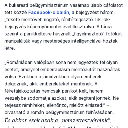
A bukaresti belügyminisztérium vasárnap újabb cáfolatot
tett közzé
Facebook-oldalán
, a bejegyzést három,
„fekete mentővel” riogató, rémhírterjesztő TikTok-
bejegyzés képernyőmentésével illusztrálva. A tárca
szerint a pánikkeltésre használt „figyelmeztető” fotókat
manipulálták vagy mesterséges intelligenciával hozták
létre.
„Romániában valójában soha nem jegyeztek fel olyan
esetet, amelynél emberrablásra mentőautót használtak
volna. Ezekben a járművekben olyan emberek
dolgoznak, akik emberéleteket mentenek. A
félretájékoztatás nemcsak pánikot kelt, hanem
veszélybe sodorhatja azokat, akik segíteni jönnek. Ne
terjessz rémhíreket, ellenőrizd, mielőtt elhiszed!” –
olvasható a román belügyminisztérium felhívásában.
És akkor ezek azok a „nemzettestvéreink”,