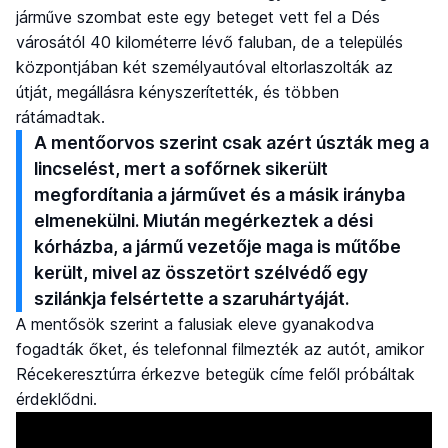
járműve szombat este egy beteget vett fel a Dés
városától 40 kilométerre lévő faluban, de a település
központjában két személyautóval eltorlaszolták az
útját, megállásra kényszerítették, és többen
rátámadtak.
A mentőorvos szerint csak azért úszták meg a
lincselést, mert a sofőrnek sikerült
megfordítania a járművet és a másik irányba
elmenekülni. Miután megérkeztek a dési
kórházba, a jármű vezetője maga is műtőbe
került, mivel az összetört szélvédő egy
szilánkja felsértette a szaruhártyáját.
A mentősök szerint a falusiak eleve gyanakodva
fogadták őket, és telefonnal filmezték az autót, amikor
Récekeresztúrra érkezve betegük címe felől próbáltak
érdeklődni.