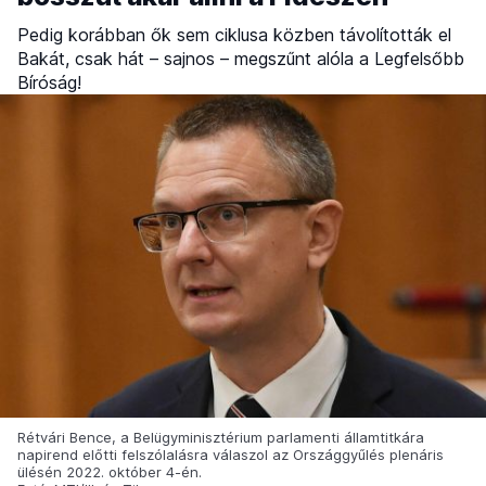
Pedig korábban ők sem ciklusa közben távolították el
Bakát, csak hát – sajnos – megszűnt alóla a Legfelsőbb
Bíróság!
Rétvári Bence, a Belügyminisztérium parlamenti államtitkára
napirend előtti felszólalásra válaszol az Országgyűlés plenáris
ülésén 2022. október 4-én.