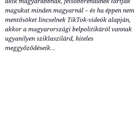
akik magyarabbnak, felsőbbrendűnek tartják
magukat minden magyarnál – és ha éppen nem
mentősöket lincselnek TikTok-videók alapján,
akkor a magyarországi belpolitikáról vannak
ugyanilyen sziklaszilárd, hiteles
meggyőződéseik…