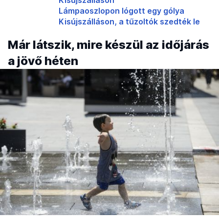
Lámpaoszlopon lógott egy gólya
Kisújszálláson, a tűzoltók szedték le
Már látszik, mire készül az időjárás
a jövő héten