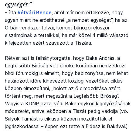
egységét.”
– írta
Rétvári Bence
, arról már nem értekezve, hogy
ugyan miért ne erősíthetné „a nemzet egységét”, ha az
Orbán-rendszer tolvaj, korrupt bűnözői először
elszámolnak a tetteikkel, ha már közel 4 millió választó
kifejezetten ezért szavazott a Tiszára.
Rétvári azt is felhánytorgatta, hogy Baka András, a
Legfelsőbb Bíróság volt elnöke korábban nemzetközi
bírói fórumokig is elment, hogy bebizonyítsa, nem lehet
határozott időre kinevezett közjogi vezetőket ciklus
közben elmozdítani, „holott az ő elmozdítása azért
történt meg, mert megszűnt a Legfelsőbb Bíróság”.
Vagyis a KDNP azzal védi Baka egykori kigolyózásának
módszerét, amivel eközben a Tiszát pedig vádolja (vö.
Sulyok Tamást is ciklusa közben mozdították el
jogászkodással – éppen ezt tette a Fidesz is Bakával.)