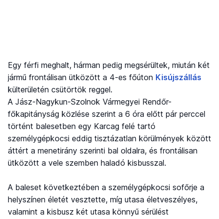
Egy férfi meghalt, hárman pedig megsérültek, miután két
jármű frontálisan ütközött a 4-es főúton
Kisújszállás
külterületén csütörtök reggel.
A Jász-Nagykun-Szolnok Vármegyei Rendőr-
főkapitányság közlése szerint a 6 óra előtt pár perccel
történt balesetben egy Karcag felé tartó
személygépkocsi eddig tisztázatlan körülmények között
áttért a menetirány szerinti bal oldalra, és frontálisan
ütközött a vele szemben haladó kisbusszal.
A baleset következtében a személygépkocsi sofőrje a
helyszínen életét vesztette, míg utasa életveszélyes,
valamint a kisbusz két utasa könnyű sérülést