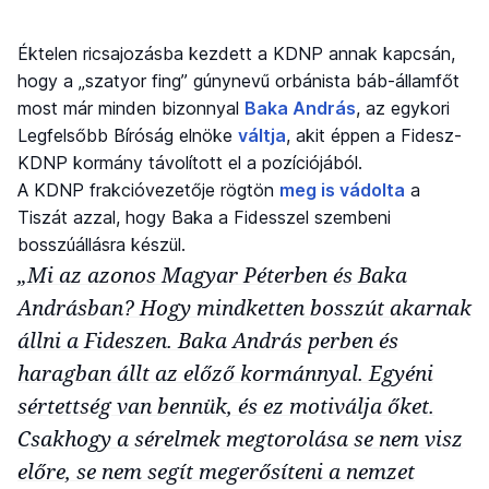
Éktelen ricsajozásba kezdett a KDNP annak kapcsán,
hogy a „szatyor fing” gúnynevű orbánista báb-államfőt
most már minden bizonnyal
Baka András
, az egykori
Legfelsőbb Bíróság elnöke
váltja
, akit éppen a Fidesz-
KDNP kormány távolított el a pozíciójából.
A KDNP frakcióvezetője rögtön
meg is vádolta
a
Tiszát azzal, hogy Baka a Fidesszel szembeni
bosszúállásra készül.
„Mi az azonos Magyar Péterben és Baka
Andrásban? Hogy mindketten bosszút akarnak
állni a Fideszen. Baka András perben és
haragban állt az előző kormánnyal. Egyéni
sértettség van bennük, és ez motiválja őket.
Csakhogy a sérelmek megtorolása se nem visz
előre, se nem segít megerősíteni a nemzet