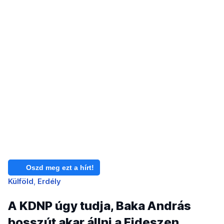
Oszd meg ezt a hírt!
Külföld
Erdély
A KDNP úgy tudja, Baka András
bosszút akar állni a Fideszen