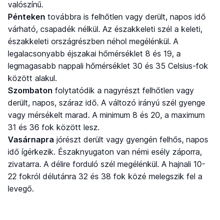
valószínű.
Pénteken
továbbra is felhőtlen vagy derült, napos idő
várható, csapadék nélkül. Az északkeleti szél a keleti,
északkeleti országrészben néhol megélénkül. A
legalacsonyabb éjszakai hőmérséklet 8 és 19, a
legmagasabb nappali hőmérséklet 30 és 35 Celsius-fok
között alakul.
Szombaton
folytatódik a nagyrészt felhőtlen vagy
derült, napos, száraz idő. A változó irányú szél gyenge
vagy mérsékelt marad. A minimum 8 és 20, a maximum
31 és 36 fok között lesz.
Vasárnapra
jórészt derült vagy gyengén felhős, napos
idő ígérkezik. Északnyugaton van némi esély záporra,
zivatarra. A délire forduló szél megélénkül. A hajnali 10-
22 fokról délutánra 32 és 38 fok közé melegszik fel a
levegő.