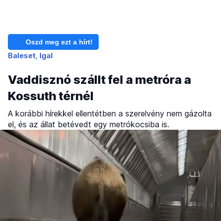
Oszd meg ezt a hírt!
Baleset
Igal
Vaddisznó szállt fel a metróra a
Kossuth térnél
A korábbi hírekkel ellentétben a szerelvény nem gázolta
el, és az állat betévedt egy metrókocsiba is.