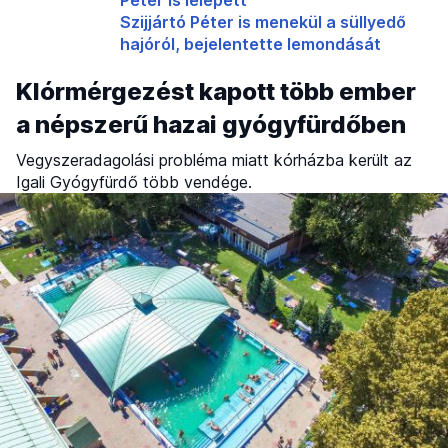
Szijjártó Péter is menekül a süllyedő
hajóról, bejelentette lemondását
Klórmérgezést kapott több ember
a népszerű hazai gyógyfürdőben
Vegyszeradagolási probléma miatt kórházba került az
Igali Gyógyfürdő több vendége.