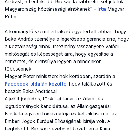
Andrást, a Legfelsőbb Bíróság korábbi elnökét jelöljük
Magyarország köztársasági elnökének” –
írta
Magyar
Péter.
A kormányfő szerint a frakció egyetértett abban, hogy
Baka András személye a legerősebb garancia arra, hogy
a köztársasági elnöki intézmény visszanyerje valódi
méltóságát és képességét arra, hogy egyesítse a
nemzetet, és ellensúlya legyen a mindenkori
többségnek.
Magyar Péter miniszterelnök korábban, szerdán a
Facebook-oldalán közölte
, hogy találkozott és
beszélt Baka Andrással.
A jelölt jogtudós, főiskolai tanár, az állam- és
jogtudományok kandidátusa, az Államigazgatási
Főiskola egykori főigazgatója és két cikluson át az
Emberi Jogok Európai Bíróságának bírája volt. A
Legfelsőbb Bíróság vezetését követően a Kúria