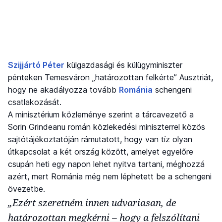
Szijjártó Péter
külgazdasági és külügyminiszter
pénteken Temesváron „határozottan felkérte” Ausztriát,
hogy ne akadályozza tovább
Románia
schengeni
csatlakozását.
A minisztérium közleménye szerint a tárcavezető a
Sorin Grindeanu román közlekedési miniszterrel közös
sajtótájékoztatóján rámutatott, hogy van tíz olyan
útkapcsolat a két ország között, amelyet egyelőre
csupán heti egy napon lehet nyitva tartani, méghozzá
azért, mert Románia még nem léphetett be a schengeni
övezetbe.
„Ezért szeretném innen udvariasan, de
határozottan megkérni – hogy a felszólítani