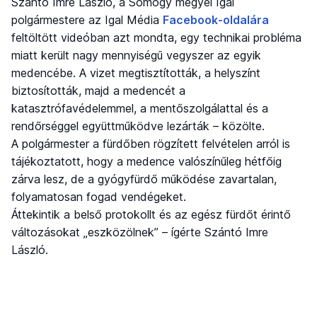
Szántó Imre László, a Somogy megyei Igal
polgármestere az Igal Média
Facebook-oldalára
feltöltött videóban azt mondta, egy technikai probléma
miatt került nagy mennyiségű vegyszer az egyik
medencébe. A vizet megtisztították, a helyszínt
biztosították, majd a medencét a
katasztrófavédelemmel, a mentőszolgálattal és a
rendőrséggel együttműködve lezárták – közölte.
A polgármester a fürdőben rögzített felvételen arról is
tájékoztatott, hogy a medence valószínűleg hétfőig
zárva lesz, de a gyógyfürdő működése zavartalan,
folyamatosan fogad vendégeket.
Áttekintik a belső protokollt és az egész fürdőt érintő
változásokat „eszközölnek” – ígérte Szántó Imre
László.