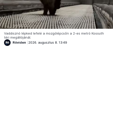
Vaddisznó lépked lefelé a mozgólépcsőn a 2-es metró Kossuth
téri megállójánál.
Röviden
2026. augusztus 8. 13:49