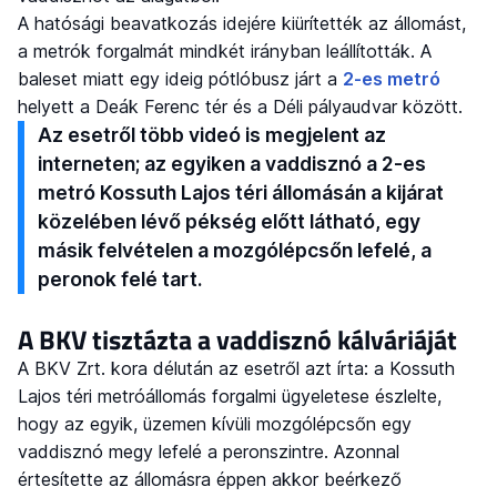
A hatósági beavatkozás idejére kiürítették az állomást,
a metrók forgalmát mindkét irányban leállították. A
baleset miatt egy ideig pótlóbusz járt a
2-es metró
helyett a Deák Ferenc tér és a Déli pályaudvar között.
Az esetről több videó is megjelent az
interneten; az egyiken a vaddisznó a 2-es
metró Kossuth Lajos téri állomásán a kijárat
közelében lévő pékség előtt látható, egy
másik felvételen a mozgólépcsőn lefelé, a
peronok felé tart.
A BKV tisztázta a vaddisznó kálváriáját
A BKV Zrt. kora délután az esetről azt írta: a Kossuth
Lajos téri metróállomás forgalmi ügyeletese észlelte,
hogy az egyik, üzemen kívüli mozgólépcsőn egy
vaddisznó megy lefelé a peronszintre. Azonnal
értesítette az állomásra éppen akkor beérkező