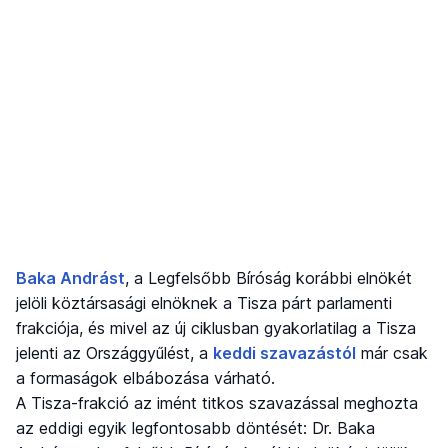
Baka Andrást
, a Legfelsőbb Bíróság korábbi elnökét
jelöli köztársasági elnöknek a Tisza párt parlamenti
frakciója, és mivel az új ciklusban gyakorlatilag a Tisza
jelenti az Országgyűlést, a
keddi szavazástól
már csak
a formaságok elbábozása várható.
A Tisza-frakció az imént titkos szavazással meghozta
az eddigi egyik legfontosabb döntését: Dr. Baka