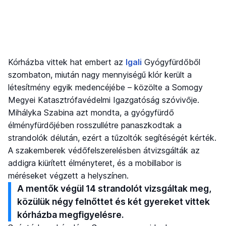
Kórházba vittek hat embert az
Igali
Gyógyfürdőből
szombaton, miután nagy mennyiségű klór került a
létesítmény egyik medencéjébe – közölte a Somogy
Megyei Katasztrófavédelmi Igazgatóság szóvivője.
Mihályka Szabina azt mondta, a gyógyfürdő
élményfürdőjében rosszullétre panaszkodtak a
strandolók délután, ezért a tűzoltók segítéségét kérték.
A szakemberek védőfelszerelésben átvizsgálták az
addigra kiürített élményteret, és a mobillabor is
méréseket végzett a helyszínen.
A mentők végül 14 strandolót vizsgáltak meg,
közülük négy felnőttet és két gyereket vittek
kórházba megfigyelésre.