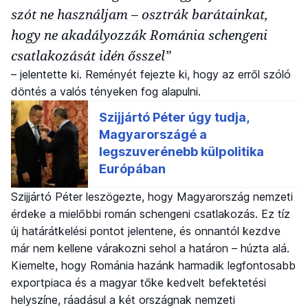
szót ne használjam – osztrák barátainkat,
hogy ne akadályozzák Románia schengeni
csatlakozását idén ősszel”
– jelentette ki. Reményét fejezte ki, hogy az erről szóló
döntés a valós tényeken fog alapulni.
Szijjártó Péter leszögezte, hogy Magyarország nemzeti
érdeke a mielőbbi román schengeni csatlakozás. Ez tíz
új határátkelési pontot jelentene, és onnantól kezdve
már nem kellene várakozni sehol a határon – húzta alá.
Kiemelte, hogy Románia hazánk harmadik legfontosabb
exportpiaca és a magyar tőke kedvelt befektetési
helyszíne, ráadásul a két országnak nemzeti