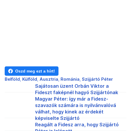
Oszd meg ezt a hírt!
Belföld
Külföld
Ausztria
Románia
Szijjártó Péter
Sajátosan üzent Orbán Viktor a
Fideszt faképnél hagyó Szijjártónak
Magyar Péter: így már a Fidesz-
szavazók számára is nyilvánvalóvá
válhat, hogy kinek az érdekét
képviselte Szijjártó
Reagált a Fidesz arra, hogy Szijjártó
Péter is lelépett