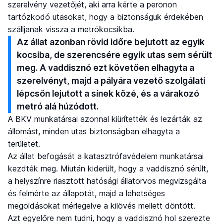
szerelvény vezetőjét, aki arra kérte a peronon
tartózkodó utasokat, hogy a biztonságuk érdekében
szálljanak vissza a metrókocsikba.
Az állat azonban rövid időre bejutott az egyik
kocsiba, de szerencsére egyik utas sem sérült
meg. A vaddisznó ezt követően elhagyta a
szerelvényt, majd a pályára vezető szolgálati
lépcsőn lejutott a sínek közé, és a várakozó
metró alá húzódott.
A BKV munkatársai azonnal kiürítették és lezárták az
állomást, minden utas biztonságban elhagyta a
területet.
Az állat befogását a katasztrófavédelem munkatársai
kezdték meg. Miután kiderült, hogy a vaddisznó sérült,
a helyszínre riasztott hatósági állatorvos megvizsgálta
és felmérte az állapotát, majd a lehetséges
megoldásokat mérlegelve a kilövés mellett döntött.
Azt egyelőre nem tudni, hogy a vaddisznó hol szerezte