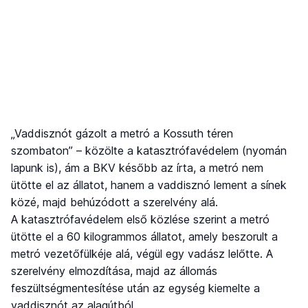
„Vaddisznót gázolt a metró a Kossuth téren
szombaton” – közölte a katasztrófavédelem (nyomán
lapunk is), ám a BKV később az írta, a metró nem
ütötte el az állatot, hanem a vaddisznó lement a sínek
közé, majd behúzódott a szerelvény alá.
A katasztrófavédelem első közlése szerint a metró
ütötte el a 60 kilogrammos állatot, amely beszorult a
metró vezetőfülkéje alá, végül egy vadász lelőtte. A
szerelvény elmozdítása, majd az állomás
feszültségmentesítése után az egység kiemelte a
vaddisznót az alagútból.