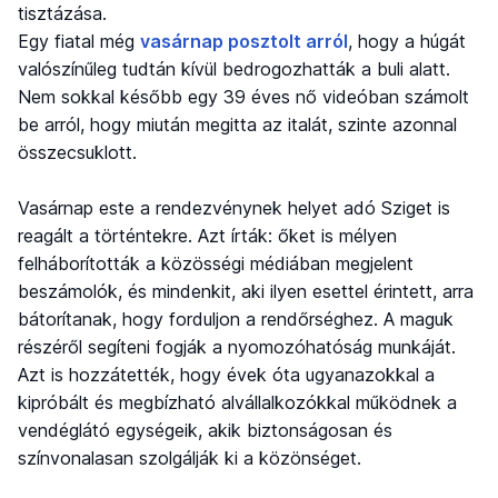
tisztázása.
Egy fiatal még
vasárnap posztolt arról
, hogy a húgát
valószínűleg tudtán kívül bedrogozhatták a buli alatt.
Nem sokkal később egy 39 éves nő videóban számolt
be arról, hogy miután megitta az italát, szinte azonnal
összecsuklott.
Vasárnap este a rendezvénynek helyet adó Sziget is
reagált a történtekre. Azt írták: őket is mélyen
felháborították a közösségi médiában megjelent
beszámolók, és mindenkit, aki ilyen esettel érintett, arra
bátorítanak, hogy forduljon a rendőrséghez. A maguk
részéről segíteni fogják a nyomozóhatóság munkáját.
Azt is hozzátették, hogy évek óta ugyanazokkal a
kipróbált és megbízható alvállalkozókkal működnek a
vendéglátó egységeik, akik biztonságosan és
színvonalasan szolgálják ki a közönséget.