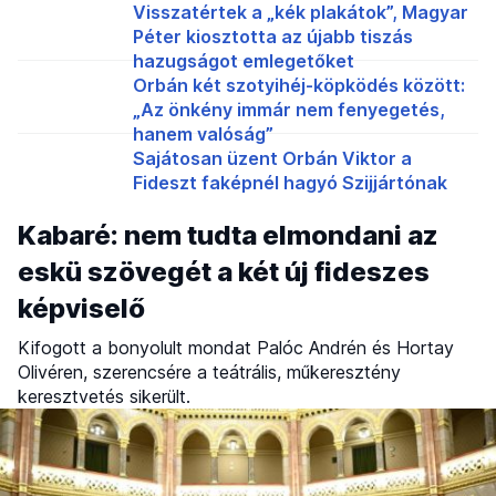
Visszatértek a „kék plakátok”, Magyar
Péter kiosztotta az újabb tiszás
hazugságot emlegetőket
Orbán két szotyihéj-köpködés között:
„Az önkény immár nem fenyegetés,
hanem valóság”
Sajátosan üzent Orbán Viktor a
Fideszt faképnél hagyó Szijjártónak
Kabaré: nem tudta elmondani az
eskü szövegét a két új fideszes
képviselő
Kifogott a bonyolult mondat Palóc Andrén és Hortay
Olivéren, szerencsére a teátrális, műkeresztény
keresztvetés sikerült.