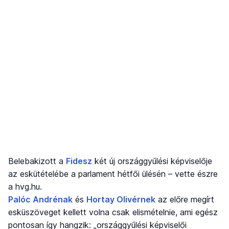
Belebakizott a
Fidesz
két új országgyűlési képviselője
az eskütételébe a parlament hétfői ülésén – vette észre
a hvg.hu.
Palóc Andrénak
és
Hortay Olivérnek
az előre megírt
esküszöveget kellett volna csak elismételnie, ami egész
pontosan így hangzik: „országgyűlési képviselői