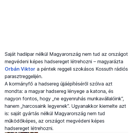
Saját hadiipar nélkül Magyarország nem tud az országot
megvédeni képes hadsereget létrehozni – magyarázta
Orbán Viktor
a péntek reggeli szokásos Kossuth rádiós
parasztreggelijén.
A kormányfő a hadsereg újjáépítéséről szólva azt
mondta: a magyar hadsereg lényege a katona, és
nagyon fontos, hogy „ne egyenruhás munkavállalóink”,
hanem „harcosaink legyenek”. Ugyanakkor kiemelte azt
is: saját gyártás nélkül Magyarország nem tud
működőképes, az országot megvédeni képes
hadsereget létrehozni.