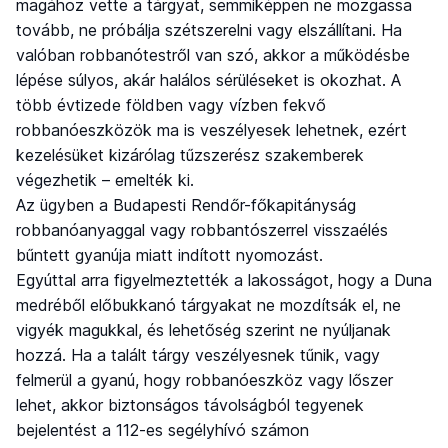
magához vette a tárgyat, semmiképpen ne mozgassa
tovább, ne próbálja szétszerelni vagy elszállítani. Ha
valóban robbanótestről van szó, akkor a működésbe
lépése súlyos, akár halálos sérüléseket is okozhat. A
több évtizede földben vagy vízben fekvő
robbanóeszközök ma is veszélyesek lehetnek, ezért
kezelésüket kizárólag tűzszerész szakemberek
végezhetik – emelték ki.
Az ügyben a Budapesti Rendőr-főkapitányság
robbanóanyaggal vagy robbantószerrel visszaélés
bűntett gyanúja miatt indított nyomozást.
Egyúttal arra figyelmeztették a lakosságot, hogy a Duna
medréből előbukkanó tárgyakat ne mozdítsák el, ne
vigyék magukkal, és lehetőség szerint ne nyúljanak
hozzá. Ha a talált tárgy veszélyesnek tűnik, vagy
felmerül a gyanú, hogy robbanóeszköz vagy lőszer
lehet, akkor biztonságos távolságból tegyenek
bejelentést a 112-es segélyhívó számon