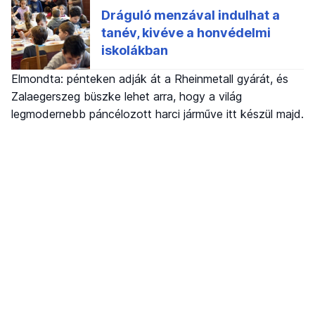
Elmondta: pénteken adják át a Rheinmetall gyárát, és
Zalaegerszeg büszke lehet arra, hogy a világ
legmodernebb páncélozott harci járműve itt készül majd.