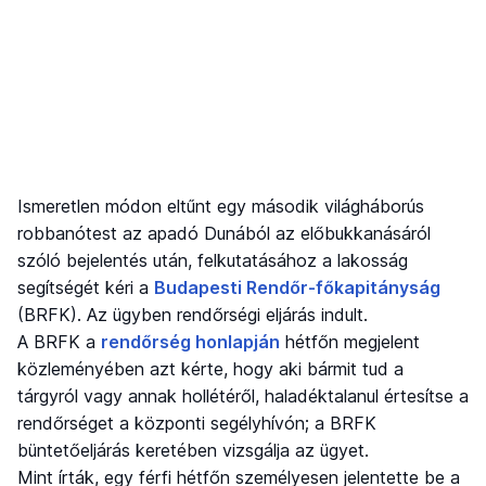
Ismeretlen módon eltűnt egy második világháborús
robbanótest az apadó Dunából az előbukkanásáról
szóló bejelentés után, felkutatásához a lakosság
segítségét kéri a
Budapesti Rendőr-főkapitányság
(BRFK). Az ügyben rendőrségi eljárás indult.
A BRFK a
rendőrség honlapján
hétfőn megjelent
közleményében azt kérte, hogy aki bármit tud a
tárgyról vagy annak hollétéről, haladéktalanul értesítse a
rendőrséget a központi segélyhívón; a BRFK
büntetőeljárás keretében vizsgálja az ügyet.
Mint írták, egy férfi hétfőn személyesen jelentette be a