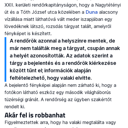
XXII. kerületi rendőrkapitányságon, hogy a Nagytétényi
út és a Tóth József utca közelében a
Duna
alacsony
vízállása miatt láthatóvá vált meder iszapjában egy
lövedéknek látszó, rozsdás tárgyat talált, amelyről
fényképet is készített.
A rendőrök azonnal a helyszínre mentek, de
már nem találták meg a tárgyat, csupán annak
a helyét azonosították. Az adatok szerint a
tárgy a bejelentés és a rendőrök kiérkezése
között tűnt el; információk alapján
feltételezhető, hogy valaki elvitte.
A bejelentő fényképei alapján nem zárható ki, hogy a
fotókon látható eszköz egy második világháborús
tüzérségi gránát. A rendőrség az ügyben szakértőt
rendelt ki.
Akár fel is robbanhat
Figyelmeztettek arra, hogy ha valaki megtalálta vagy