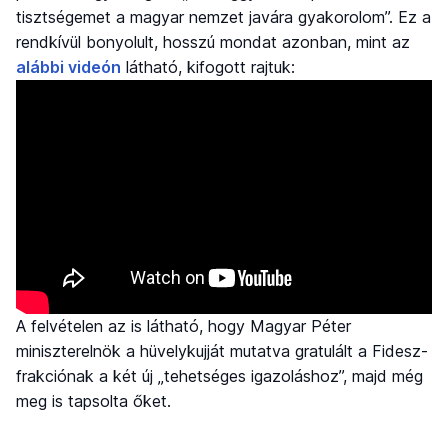
tisztségemet a magyar nemzet javára gyakorolom”. Ez a
rendkívül bonyolult, hosszú mondat azonban, mint az
alábbi videón
látható, kifogott rajtuk:
A felvételen az is látható, hogy Magyar Péter
miniszterelnök a hüvelykujját mutatva gratulált a Fidesz-
frakciónak a két új „tehetséges igazoláshoz”, majd még
meg is tapsolta őket.