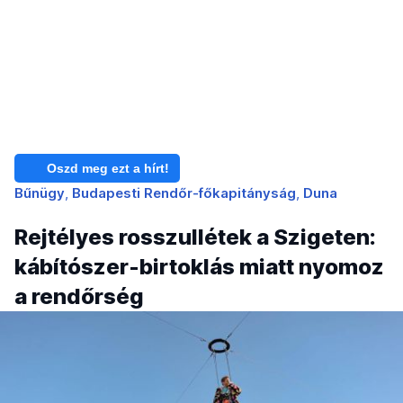
Oszd meg ezt a hírt!
Bűnügy
Budapesti Rendőr-főkapitányság
Duna
Rejtélyes rosszullétek a Szigeten:
kábítószer-birtoklás miatt nyomoz
a rendőrség