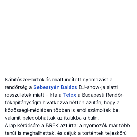
Kábítószer-birtoklás miatt indított nyomozást a
rendőrség a
Sebestyén Balázs
DJ-show-ja alatti
rosszullétek miatt – írta a
Telex
a Budapesti Rendőr-
főkapitányságra hivatkozva hétfőn azután, hogy a
közösségi-médiában többen is arról számoltak be,
valamit beledobhattak az italukba a bulin.
A lap kérdésére a BRFK azt írta: a nyomozók már több
tanút is meghallhattak, és céljuk a történtek teljeskörű