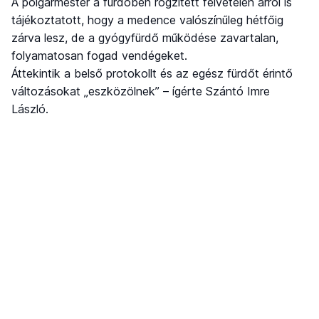
A polgármester a fürdőben rögzített felvételen arról is
tájékoztatott, hogy a medence valószínűleg hétfőig
zárva lesz, de a gyógyfürdő működése zavartalan,
folyamatosan fogad vendégeket.
Áttekintik a belső protokollt és az egész fürdőt érintő
változásokat „eszközölnek” – ígérte Szántó Imre
László.