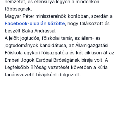
nemzetet, és ellensúlya legyen a mindenkori
többségnek.
Magyar Péter miniszterelnök korábban, szerdán a
Facebook-oldalán közölte
, hogy találkozott és
beszélt Baka Andrással.
A jelölt jogtudós, főiskolai tanár, az állam- és
jogtudományok kandidátusa, az Államigazgatási
Főiskola egykori főigazgatója és két cikluson át az
Emberi Jogok Európai Bíróságának bírája volt. A
Legfelsőbb Bíróság vezetését követően a Kúria
tanácsvezető bírájaként dolgozott.