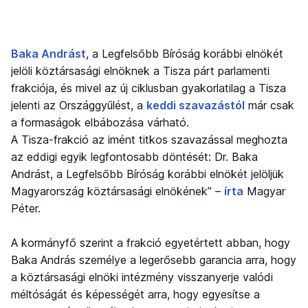
Baka Andrást
, a Legfelsőbb Bíróság korábbi elnökét
jelöli köztársasági elnöknek a Tisza párt parlamenti
frakciója, és mivel az új ciklusban gyakorlatilag a Tisza
jelenti az Országgyűlést, a
keddi szavazástól
már csak
a formaságok elbábozása várható.
A Tisza-frakció az imént titkos szavazással meghozta
az eddigi egyik legfontosabb döntését: Dr. Baka
Andrást, a Legfelsőbb Bíróság korábbi elnökét jelöljük
Magyarország köztársasági elnökének” –
írta
Magyar
Péter.
A kormányfő szerint a frakció egyetértett abban, hogy
Baka András személye a legerősebb garancia arra, hogy
a köztársasági elnöki intézmény visszanyerje valódi
méltóságát és képességét arra, hogy egyesítse a