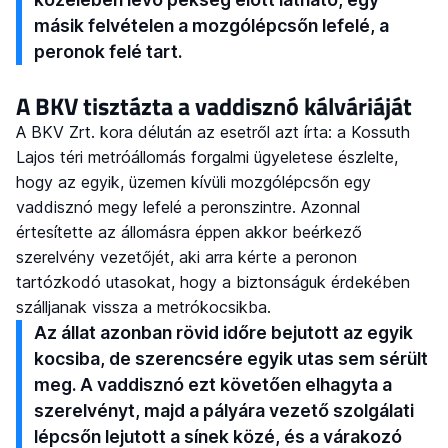
másik felvételen a mozgólépcsőn lefelé, a
peronok felé tart.
A BKV tisztázta a vaddisznó kálváriáját
A BKV Zrt. kora délután az esetről azt írta: a Kossuth
Lajos téri metróállomás forgalmi ügyeletese észlelte,
hogy az egyik, üzemen kívüli mozgólépcsőn egy
vaddisznó megy lefelé a peronszintre. Azonnal
értesítette az állomásra éppen akkor beérkező
szerelvény vezetőjét, aki arra kérte a peronon
tartózkodó utasokat, hogy a biztonságuk érdekében
szálljanak vissza a metrókocsikba.
Az állat azonban rövid időre bejutott az egyik
kocsiba, de szerencsére egyik utas sem sérült
meg. A vaddisznó ezt követően elhagyta a
szerelvényt, majd a pályára vezető szolgálati
lépcsőn lejutott a sínek közé, és a várakozó