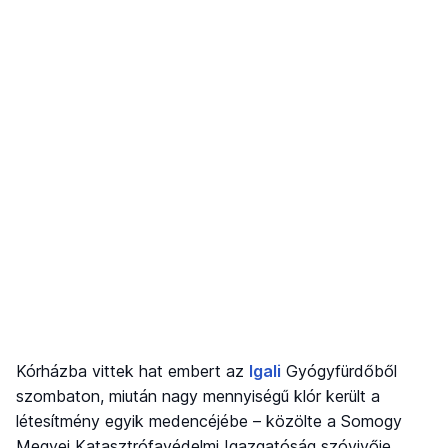
Kórházba vittek hat embert az
Igali
Gyógyfürdőből
szombaton, miután nagy mennyiségű klór került a
létesítmény egyik medencéjébe – közölte a Somogy
Megyei Katasztrófavédelmi Igazgatóság szóvivője.