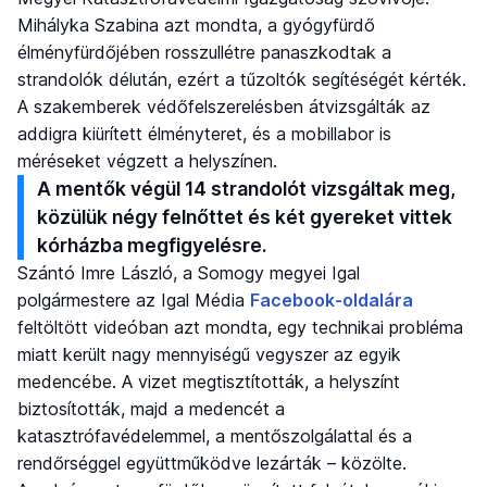
Mihályka Szabina azt mondta, a gyógyfürdő
élményfürdőjében rosszullétre panaszkodtak a
strandolók délután, ezért a tűzoltók segítéségét kérték.
A szakemberek védőfelszerelésben átvizsgálták az
addigra kiürített élményteret, és a mobillabor is
méréseket végzett a helyszínen.
A mentők végül 14 strandolót vizsgáltak meg,
közülük négy felnőttet és két gyereket vittek
kórházba megfigyelésre.
Szántó Imre László, a Somogy megyei Igal
polgármestere az Igal Média
Facebook-oldalára
feltöltött videóban azt mondta, egy technikai probléma
miatt került nagy mennyiségű vegyszer az egyik
medencébe. A vizet megtisztították, a helyszínt
biztosították, majd a medencét a
katasztrófavédelemmel, a mentőszolgálattal és a
rendőrséggel együttműködve lezárták – közölte.