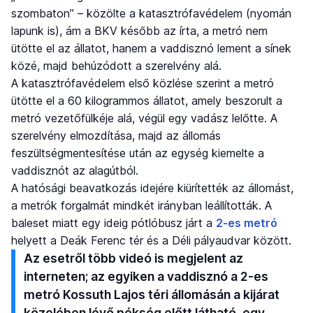
szombaton” – közölte a katasztrófavédelem (nyomán
lapunk is), ám a BKV később az írta, a metró nem
ütötte el az állatot, hanem a vaddisznó lement a sínek
közé, majd behúzódott a szerelvény alá.
A katasztrófavédelem első közlése szerint a metró
ütötte el a 60 kilogrammos állatot, amely beszorult a
metró vezetőfülkéje alá, végül egy vadász lelőtte. A
szerelvény elmozdítása, majd az állomás
feszültségmentesítése után az egység kiemelte a
vaddisznót az alagútból.
A hatósági beavatkozás idejére kiürítették az állomást,
a metrók forgalmát mindkét irányban leállították. A
baleset miatt egy ideig pótlóbusz járt a
2-es metró
helyett a Deák Ferenc tér és a Déli pályaudvar között.
Az esetről több videó is megjelent az
interneten; az egyiken a vaddisznó a 2-es
metró Kossuth Lajos téri állomásán a kijárat
közelében lévő pékség előtt látható, egy