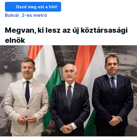
Oszd meg ezt a hírt!
Bulvár
2-es metró
Megvan, ki lesz az új köztársasági
elnök