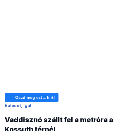
Oszd meg ezt a hírt!
Baleset
Igal
Vaddisznó szállt fel a metróra a
Kossuth térnél