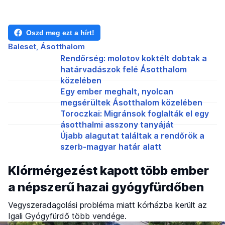
Oszd meg ezt a hírt!
Baleset
Ásotthalom
Rendőrség: molotov koktélt dobtak a
határvadászok felé Ásotthalom
közelében
Egy ember meghalt, nyolcan
megsérültek Ásotthalom közelében
Toroczkai: Migránsok foglalták el egy
ásotthalmi asszony tanyáját
Újabb alagutat találtak a rendőrök a
szerb-magyar határ alatt
Klórmérgezést kapott több ember
a népszerű hazai gyógyfürdőben
Vegyszeradagolási probléma miatt kórházba került az
Igali Gyógyfürdő több vendége.