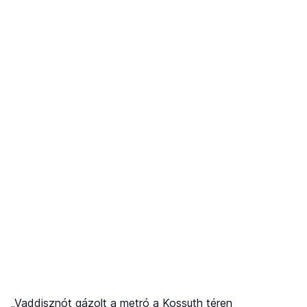
„Vaddisznót gázolt a metró a Kossuth téren