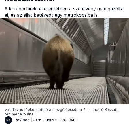
A korábbi hírekkel ellentétben a szerelvény nem gázolta
el, és az állat betévedt egy metrókocsiba is.
Vaddisznó lépked lefelé a mozgólépcsőn a 2-es metró Kossuth
téri megállójánál.
Röviden
2026. augusztus 8. 13:49