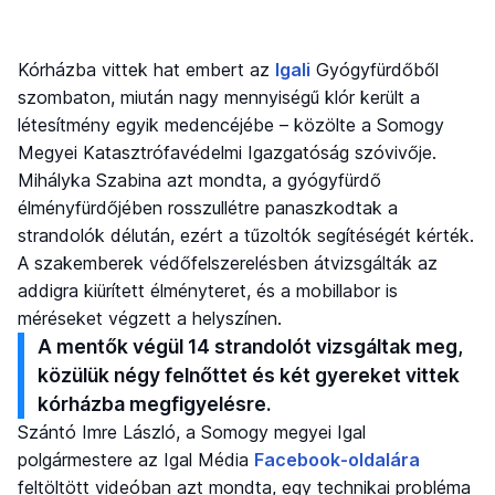
Kórházba vittek hat embert az
Igali
Gyógyfürdőből
szombaton, miután nagy mennyiségű klór került a
létesítmény egyik medencéjébe – közölte a Somogy
Megyei Katasztrófavédelmi Igazgatóság szóvivője.
Mihályka Szabina azt mondta, a gyógyfürdő
élményfürdőjében rosszullétre panaszkodtak a
strandolók délután, ezért a tűzoltók segítéségét kérték.
A szakemberek védőfelszerelésben átvizsgálták az
addigra kiürített élményteret, és a mobillabor is
méréseket végzett a helyszínen.
A mentők végül 14 strandolót vizsgáltak meg,
közülük négy felnőttet és két gyereket vittek
kórházba megfigyelésre.
Szántó Imre László, a Somogy megyei Igal
polgármestere az Igal Média
Facebook-oldalára
feltöltött videóban azt mondta, egy technikai probléma