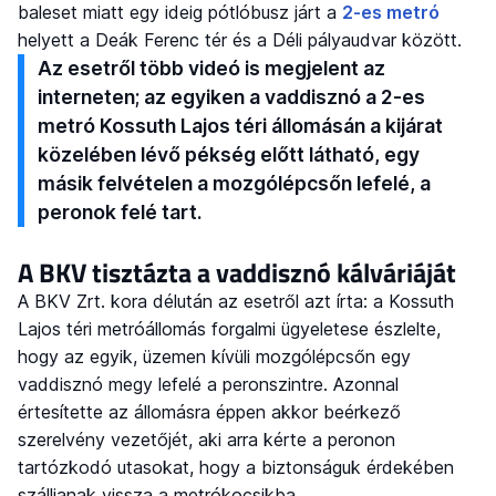
baleset miatt egy ideig pótlóbusz járt a
2-es metró
helyett a Deák Ferenc tér és a Déli pályaudvar között.
Az esetről több videó is megjelent az
interneten; az egyiken a vaddisznó a 2-es
metró Kossuth Lajos téri állomásán a kijárat
közelében lévő pékség előtt látható, egy
másik felvételen a mozgólépcsőn lefelé, a
peronok felé tart.
A BKV tisztázta a vaddisznó kálváriáját
A BKV Zrt. kora délután az esetről azt írta: a Kossuth
Lajos téri metróállomás forgalmi ügyeletese észlelte,
hogy az egyik, üzemen kívüli mozgólépcsőn egy
vaddisznó megy lefelé a peronszintre. Azonnal
értesítette az állomásra éppen akkor beérkező
szerelvény vezetőjét, aki arra kérte a peronon
tartózkodó utasokat, hogy a biztonságuk érdekében
szálljanak vissza a metrókocsikba.