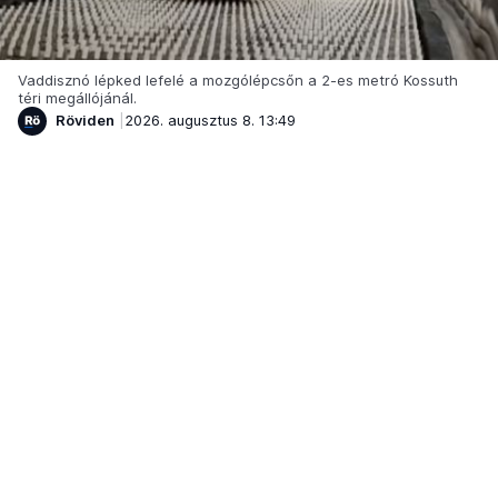
Vaddisznó lépked lefelé a mozgólépcsőn a 2-es metró Kossuth
téri megállójánál.
Röviden
2026. augusztus 8. 13:49