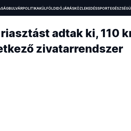
ASÁG
BULVÁR
POLITIKA
KÜLFÖLD
IDŐJÁRÁS
KÖZLEKEDÉS
SPORT
EGÉSZSÉG
H
riasztást adtak ki, 110 k
vetkező zivatarrendszer