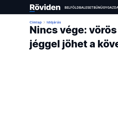
BELFÖLD
BALESET
BŰNÜGY
GAZD
ÉLETMÓD
KULTÚRA
OKTATÁS
TEC
Címlap
Időjárás
Nincs vége: vörös 
jéggel jöhet a kö