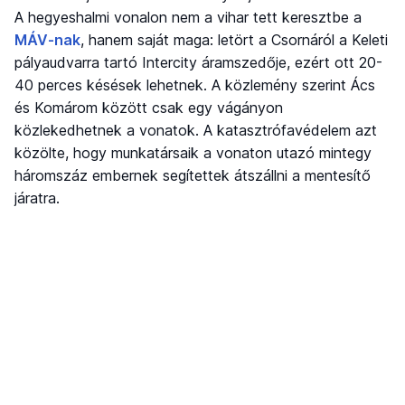
A hegyeshalmi vonalon nem a vihar tett keresztbe a
MÁV-nak
, hanem saját maga: letört a Csornáról a Keleti
pályaudvarra tartó Intercity áramszedője, ezért ott 20-
40 perces késések lehetnek. A közlemény szerint Ács
és Komárom között csak egy vágányon
közlekedhetnek a vonatok. A katasztrófavédelem azt
közölte, hogy munkatársaik a vonaton utazó mintegy
háromszáz embernek segítettek átszállni a mentesítő
járatra.