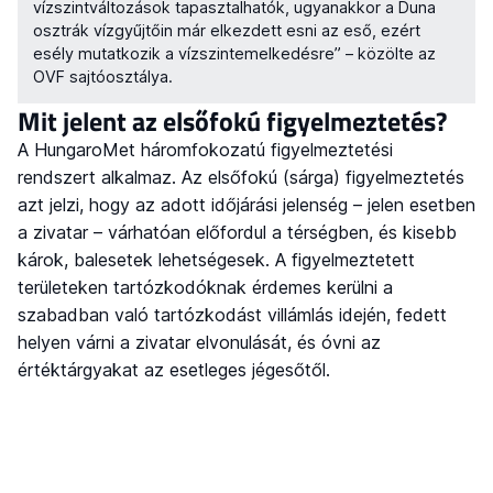
vízszintváltozások tapasztalhatók, ugyanakkor a Duna
osztrák vízgyűjtőin már elkezdett esni az eső, ezért
esély mutatkozik a vízszintemelkedésre” – közölte az
OVF sajtóosztálya.
Mit jelent az elsőfokú figyelmeztetés?
A HungaroMet háromfokozatú figyelmeztetési
rendszert alkalmaz. Az elsőfokú (sárga) figyelmeztetés
azt jelzi, hogy az adott időjárási jelenség – jelen esetben
a zivatar – várhatóan előfordul a térségben, és kisebb
károk, balesetek lehetségesek. A figyelmeztetett
területeken tartózkodóknak érdemes kerülni a
szabadban való tartózkodást villámlás idején, fedett
helyen várni a zivatar elvonulását, és óvni az
értéktárgyakat az esetleges jégesőtől.