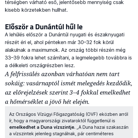
térségben várható eső, jelentősebb mennyiség csak
kisebb körzetekben hullhat.
Először a Dunántúl hűl le
A lehűlés először a Dunántúl nyugati és északnyugati
részét éri el, ahol pénteken már 30–32 fok körül
alakulnak a maximumok. Az ország többi részén még
33–39 fokra lehet számítani, a legmelegebb továbbra is
a délkeleti országrészben lesz.
A felfrissülés azonban várhatóan nem tart
sokáig: vasárnaptól ismét melegedés kezdődik,
az előrejelzések szerint 3–4 fokkal emelkedhet
a hőmérséklet a jövő hét elején.
Az Országos Vízügyi Főigazgatóság (OVF) eközben arról
ír, hogy a magyarországi zivataroktól függetlenül is
emelkedhet a Duna vízszintje
. „A Duna hazai szakaszán
a vízszintek jelenleg stagnálnak, pár centiméteres