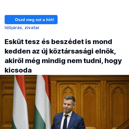
Oszd meg ezt a hírt!
Időjárás
zivatar
Esküt tesz és beszédet is mond
kedden az új köztársasági elnök,
akiről még mindig nem tudni, hogy
kicsoda