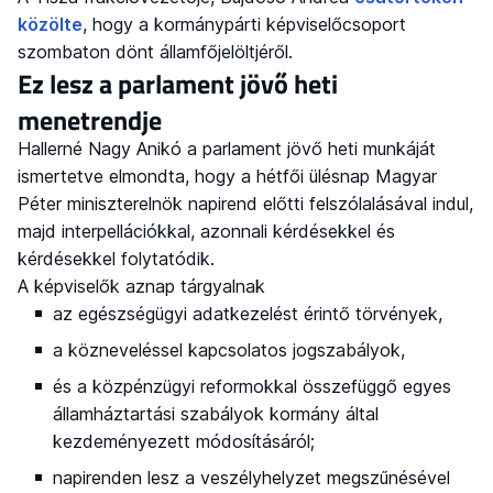
közölte
, hogy a kormánypárti képviselőcsoport
szombaton dönt államfőjelöltjéről.
Ez lesz a parlament jövő heti
menetrendje
Hallerné Nagy Anikó a parlament jövő heti munkáját
ismertetve elmondta, hogy a hétfői ülésnap Magyar
Péter miniszterelnök napirend előtti felszólalásával indul,
majd interpellációkkal, azonnali kérdésekkel és
kérdésekkel folytatódik.
A képviselők aznap tárgyalnak
az egészségügyi adatkezelést érintő törvények,
a közneveléssel kapcsolatos jogszabályok,
és a közpénzügyi reformokkal összefüggő egyes
államháztartási szabályok kormány által
kezdeményezett módosításáról;
napirenden lesz a veszélyhelyzet megszűnésével