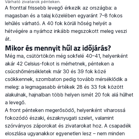
Várható zivatarok pénteken.
A fronttal frissebb levegő érkezik az országba: a
magasban és a talaj közelében egyaránt 7–8 fokos
lehűlés várható. A 40 fok körüli hőség helyét a
hétvégére a nyárhoz inkább megszokott meleg veszi
át.
Mikor és mennyit hűl az időjárás?
Még ma, csütörtökön még sokfelé 40–41, helyenként
akár 42 Celsius-fokot is mérhetnek, pénteken a
csúcshőmérsékletek már 30 és 39 fok közé
csökkennek, szombaton pedig tovább mérséklődik a
meleg: a legmagasabb értékek 28 és 33 fok között
alakulnak, hajnalban több helyen ismét 20 fok alá hűlhet
a levegő.
A front pénteken megerősödő, helyenként viharossá
fokozódó északi, északnyugati szelet, valamint
szórványos záporokat és zivatarokat hoz. A csapadék
eloszlása ugyanakkor egyenetlen lesz – nem minden