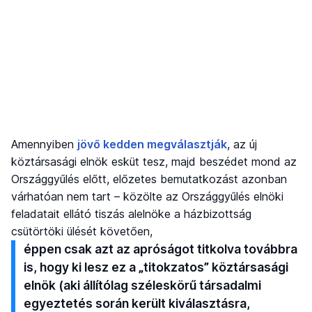
Amennyiben
jövő kedden megválasztják
, az új
köztársasági elnök esküt tesz, majd beszédet mond az
Országgyűlés előtt, előzetes bemutatkozást azonban
várhatóan nem tart – közölte az Országgyűlés elnöki
feladatait ellátó tiszás alelnöke a házbizottság
csütörtöki ülését követően,
éppen csak azt az apróságot titkolva továbbra
is, hogy ki lesz ez a „titokzatos” köztársasági
elnök (aki állítólag széleskörű társadalmi
egyeztetés során került kiválasztásra,