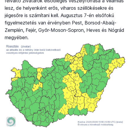
felváltó zivatarok elsődleges veszélyforrása a villámlás
lesz, de helyenként erős, viharos széllökésekre és
jégesőre is számítani kell. Augusztus 7-én elsőfokú
figyelmeztetés van érvényben Pest, Borsod-Abaúj-
Zemplén, Fejér, Győr-Moson-Sopron, Heves és Nógrád
megyében.