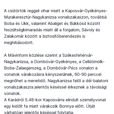
A csütörtök reggeli vihar miatt a Kaposvár-Gyékényes-
Murakeresztúr-Nagykanizsa vonalszakaszon, továbbá
Boba és Ukk, valamint Abaliget és Bükkösd között
feszültségkimaradás miatt áll a forgalom, Sávoly és
Zalakomár között a biztosítóberendezés is
meghibásodott.
A Mávinform közlése szerint a Székesfehérvár-
Nagykanizsa, a Dombóvár-Gyékényes, a Celldömölk-
Boba-Zalaegerszeg, a Dombóvár-Pécs vonalon a
vonatok várakozásra kényszerülnek, 60-90 perccel
megnőhet a menetidő. Nagykanizsa felől a dél-balatoni
vonalszakaszra jelentős késéssel érkeznek a távolsági
vonatok.
A Karádról 5.48-kor Kaposvárra elindult személyvonat
egy kidőlt fa miatt várakozik Bonnya előtt. Útját
várhatóan jelentős késéssel folytatja.