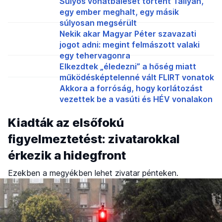
Súlyos vonatbaleset történt Tállyán,
egy ember meghalt, egy másik
súlyosan megsérült
Nekik akar Magyar Péter szavazati
jogot adni: megint felmászott valaki
egy tehervagonra
Elkezdtek „éledezni” a hőség miatt
működésképtelenné vált FLIRT vonatok
Akkora a forróság, hogy korlátozást
vezettek be a vasúti és HÉV vonalakon
Kiadták az elsőfokú
figyelmeztetést: zivatarokkal
érkezik a hidegfront
Ezekben a megyékben lehet zivatar pénteken.