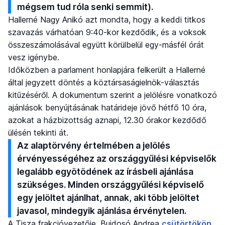
mégsem tud róla senki semmit).
Hallerné Nagy Anikó azt mondta, hogy a keddi titkos
szavazás várhatóan 9:40-kor kezdődik, és a voksok
összeszámolásával együtt körülbelül egy-másfél órát
vesz igénybe.
Időközben a parlament honlapjára felkerült a Hallerné
által jegyzett döntés a köztársaságielnök-választás
kitűzéséről. A dokumentum szerint a jelölésre vonatkozó
ajánlások benyújtásának határideje jövő hétfő 10 óra,
azokat a házbizottság aznapi, 12.30 órakor kezdődő
ülésén tekinti át.
Az alaptörvény értelmében a jelölés
érvényességéhez az országgyűlési képviselők
legalább egyötödének az írásbeli ajánlása
szükséges. Minden országgyűlési képviselő
egy jelöltet ajánlhat, annak, aki több jelöltet
javasol, mindegyik ajánlása érvénytelen.
A Tisza frakcióvezetője, Bujdosó Andrea
csütörtökön