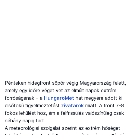
Pénteken hidegfront söpör végig Magyarország felett,
amely egy időre véget vet az elmúlt napok extrém
forróságának – a
HungaroMet
hat megyére adott ki
elsőfokú figyelmeztetést
zivatarok
miatt. A front 7–8
fokos lehűlést hoz, ám a felfrissülés valószínűleg csak
néhány napig tart.
A meteorológiai szolgálat szerint az extrém hőséget