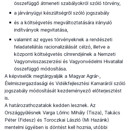
összefüggő átmeneti szabályokról szóló törvény,
a járványügyi készültségről szóló jogszabály
és a költségvetés megváltoztatására irányuló
indítványok megvitatása,
valamint az egyes törvényeknek a rendészeti
feladatellátás racionalizálását célzó, illetve a
központi költségvetés címrendjének a Nemzeti
Vagyonvisszaszerzési és Vagyonvédelmi Hivatallal
összefüggő módosítása.
A képviselők megtárgyalják a Magyar Agrár-,
Élelmiszergazdasági és Vidékfejlesztési Kamaráról szóló
jogszabály módosítását kezdeményező előterjesztést
is.
A határozathozatalok kedden lesznek. Az
Országgyűlésnek Varga Lőrinc Mihály (Tisza), Takács
Péter (Fidesz) és Toroczkai László (Mi Hazánk)
mentelmi ügyében is döntést kell hoznia, utóbbi