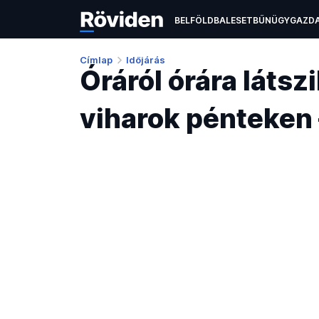
BELFÖLD
BALESET
BŰNÜGY
GAZD
ÉLETMÓD
KULTÚRA
OKTATÁS
TEC
Címlap
Időjárás
Óráról órára látsz
viharok pénteken 