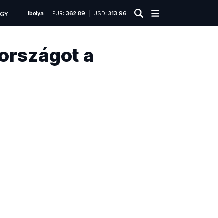
Ibolya
EUR:
362.89
USD:
313.96
ÜGY
 országot a
Fotó:
MTI/Szigetváry
Zsolt
2023.
június
Röviden
22.
20:22
M
i
n
t
a
r
r
ó
l