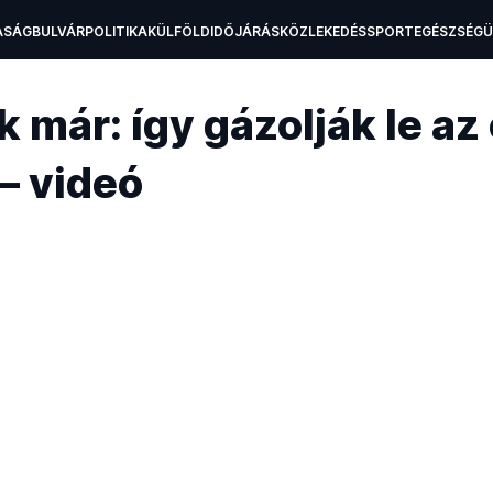
ASÁG
BULVÁR
POLITIKA
KÜLFÖLD
IDŐJÁRÁS
KÖZLEKEDÉS
SPORT
EGÉSZSÉG
H
ik már: így gázolják le az
– videó