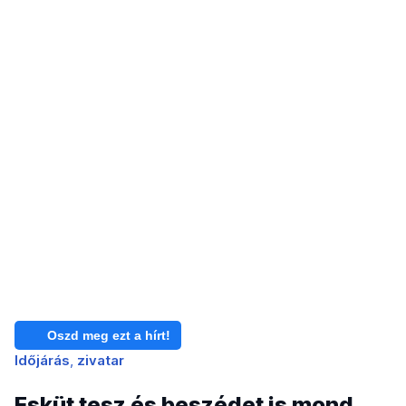
Oszd meg ezt a hírt!
Időjárás
zivatar
Esküt tesz és beszédet is mond