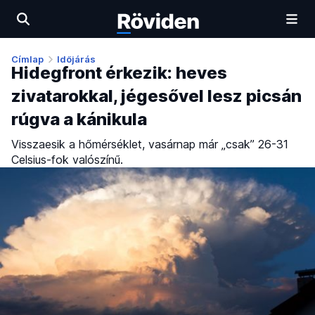
Címlap
Időjárás
Hidegfront érkezik: heves
zivatarokkal, jégesővel lesz picsán
rúgva a kánikula
Visszaesik a hőmérséklet, vasárnap már „csak” 26-31
Celsius-fok valószínű.