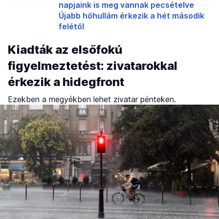
napjaink is meg vannak pecsételve
Újabb hőhullám érkezik a hét második
felétől
Kiadták az elsőfokú
figyelmeztetést: zivatarokkal
érkezik a hidegfront
Ezekben a megyékben lehet zivatar pénteken.