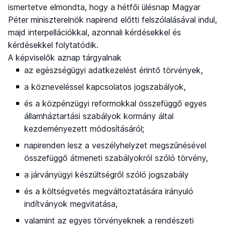
ismertetve elmondta, hogy a hétfői ülésnap Magyar
Péter miniszterelnök napirend előtti felszólalásával indul,
majd interpellációkkal, azonnali kérdésekkel és
kérdésekkel folytatódik.
A képviselők aznap tárgyalnak
az egészségügyi adatkezelést érintő törvények,
a közneveléssel kapcsolatos jogszabályok,
és a közpénzügyi reformokkal összefüggő egyes
államháztartási szabályok kormány által
kezdeményezett módosításáról;
napirenden lesz a veszélyhelyzet megszűnésével
összefüggő átmeneti szabályokról szóló törvény,
a járványügyi készültségről szóló jogszabály
és a költségvetés megváltoztatására irányuló
indítványok megvitatása,
valamint az egyes törvényeknek a rendészeti