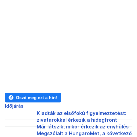
Oszd meg ezt a hírt!
Időjárás
Kiadták az elsőfokú figyelmeztetést:
zivatarokkal érkezik a hidegfront
Már látszik, mikor érkezik az enyhülés
Megszólalt a HungaroMet, a következő