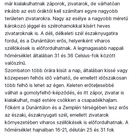
már kialakulhatnak záporok, zivatarok, de várhatóan
inkább az esti óráktól kell számítani egyre nagyobb
területen zivatarokra. Nagy az esélye a nagyobb méretű
károkozó jéggel és szélrohamokkal kísért heves
zivataroknak is. A déli, délkeleti szél északnyugatira
fordul, és a Dunántúlon erős, helyenként viharos
széllökések is előfordulhatnak. A legmagasabb nappali
hőmérséklet általában 31 és 36 Celsius-fok között
valószínű.
Szombaton több órára kisüt a nap, általában kissé vagy
közepesen felhős idő várható, de emellett időszakosan
több felhő is lehet az égen. Keleten erőteljesebbé
válhat a gomolyfelhő-képződés, és itt zápor, zivatar is
kialakulhat, majd estére csökken a csapadékhajlam.
Főként a Dunántúlon és a Zemplén térségében lesz erős
az északi, északnyugati szél, emellett zivatarok
környezetében viharos széllökések is előfordulhatnak. A
hőmérséklet hajnalban 16-21, délután 25 és 31 fok