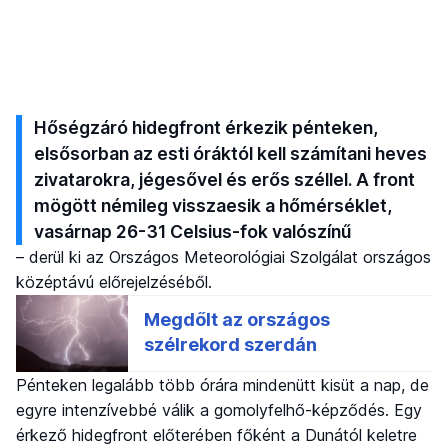
Hőségzáró hidegfront érkezik pénteken,
elsősorban az esti óráktól kell számítani heves
zivatarokra, jégesővel és erős széllel. A front
mögött némileg visszaesik a hőmérséklet,
vasárnap 26-31 Celsius-fok valószínű
– derül ki az Országos Meteorológiai Szolgálat országos
középtávú előrejelzéséből.
Pénteken legalább több órára mindenütt kisüt a nap, de
egyre intenzívebbé válik a gomolyfelhő-képződés. Egy
érkező hidegfront előterében főként a Dunától keletre