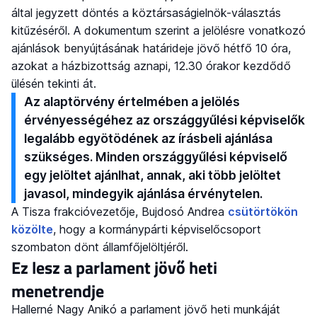
által jegyzett döntés a köztársaságielnök-választás
kitűzéséről. A dokumentum szerint a jelölésre vonatkozó
ajánlások benyújtásának határideje jövő hétfő 10 óra,
azokat a házbizottság aznapi, 12.30 órakor kezdődő
ülésén tekinti át.
Az alaptörvény értelmében a jelölés
érvényességéhez az országgyűlési képviselők
legalább egyötödének az írásbeli ajánlása
szükséges. Minden országgyűlési képviselő
egy jelöltet ajánlhat, annak, aki több jelöltet
javasol, mindegyik ajánlása érvénytelen.
A Tisza frakcióvezetője, Bujdosó Andrea
csütörtökön
közölte
, hogy a kormánypárti képviselőcsoport
szombaton dönt államfőjelöltjéről.
Ez lesz a parlament jövő heti
menetrendje
Hallerné Nagy Anikó a parlament jövő heti munkáját