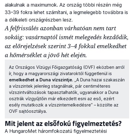
alakulnak a maximumok. Az ország többi részén még
33–39 fokra lehet számítani, a legmelegebb továbbra is
a délkeleti országrészben lesz.
A felfrissülés azonban várhatóan nem tart
sokáig: vasárnaptól ismét melegedés kezdődik,
az előrejelzések szerint 3–4 fokkal emelkedhet
a hőmérséklet a jövő hét elején.
Az Országos Vízügyi Főigazgatóság (OVF) eközben arról
ír, hogy a magyarországi zivataroktól függetlenül is
emelkedhet a Duna vízszintje
. „A Duna hazai szakaszán
a vízszintek jelenleg stagnálnak, pár centiméteres
vízszintváltozások tapasztalhatók, ugyanakkor a Duna
osztrák vízgyűjtőin már elkezdett esni az eső, ezért
esély mutatkozik a vízszintemelkedésre” – közölte az
OVF sajtóosztálya.
Mit jelent az elsőfokú figyelmeztetés?
A HungaroMet háromfokozatú figyelmeztetési