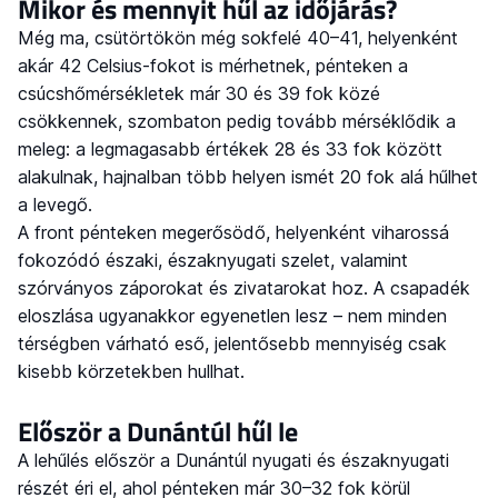
Mikor és mennyit hűl az időjárás?
Még ma, csütörtökön még sokfelé 40–41, helyenként
akár 42 Celsius-fokot is mérhetnek, pénteken a
csúcshőmérsékletek már 30 és 39 fok közé
csökkennek, szombaton pedig tovább mérséklődik a
meleg: a legmagasabb értékek 28 és 33 fok között
alakulnak, hajnalban több helyen ismét 20 fok alá hűlhet
a levegő.
A front pénteken megerősödő, helyenként viharossá
fokozódó északi, északnyugati szelet, valamint
szórványos záporokat és zivatarokat hoz. A csapadék
eloszlása ugyanakkor egyenetlen lesz – nem minden
térségben várható eső, jelentősebb mennyiség csak
kisebb körzetekben hullhat.
Először a Dunántúl hűl le
A lehűlés először a Dunántúl nyugati és északnyugati
részét éri el, ahol pénteken már 30–32 fok körül