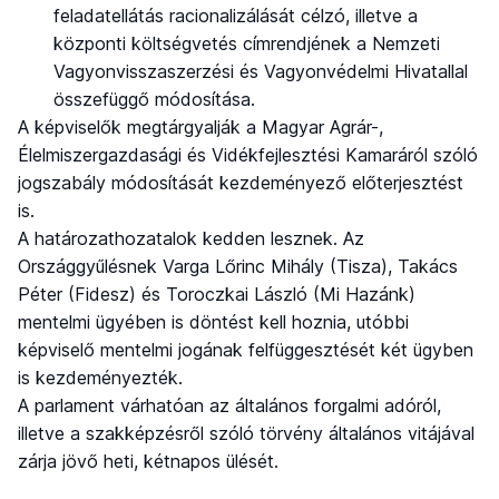
feladatellátás racionalizálását célzó, illetve a
központi költségvetés címrendjének a Nemzeti
Vagyonvisszaszerzési és Vagyonvédelmi Hivatallal
összefüggő módosítása.
A képviselők megtárgyalják a Magyar Agrár-,
Élelmiszergazdasági és Vidékfejlesztési Kamaráról szóló
jogszabály módosítását kezdeményező előterjesztést
is.
A határozathozatalok kedden lesznek. Az
Országgyűlésnek Varga Lőrinc Mihály (Tisza), Takács
Péter (Fidesz) és Toroczkai László (Mi Hazánk)
mentelmi ügyében is döntést kell hoznia, utóbbi
képviselő mentelmi jogának felfüggesztését két ügyben
is kezdeményezték.
A parlament várhatóan az általános forgalmi adóról,
illetve a szakképzésről szóló törvény általános vitájával
zárja jövő heti, kétnapos ülését.