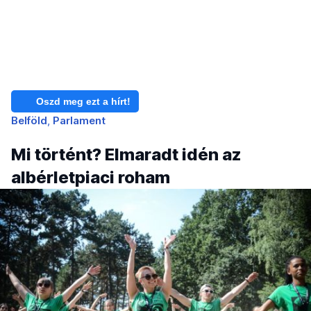
Oszd meg ezt a hírt!
Belföld
Parlament
Mi történt? Elmaradt idén az
albérletpiaci roham