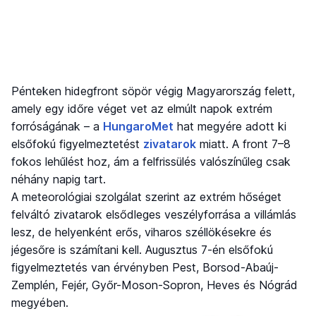
Pénteken hidegfront söpör végig Magyarország felett,
amely egy időre véget vet az elmúlt napok extrém
forróságának – a
HungaroMet
hat megyére adott ki
elsőfokú figyelmeztetést
zivatarok
miatt. A front 7–8
fokos lehűlést hoz, ám a felfrissülés valószínűleg csak
néhány napig tart.
A meteorológiai szolgálat szerint az extrém hőséget
felváltó zivatarok elsődleges veszélyforrása a villámlás
lesz, de helyenként erős, viharos széllökésekre és
jégesőre is számítani kell. Augusztus 7-én elsőfokú
figyelmeztetés van érvényben Pest, Borsod-Abaúj-
Zemplén, Fejér, Győr-Moson-Sopron, Heves és Nógrád
megyében.