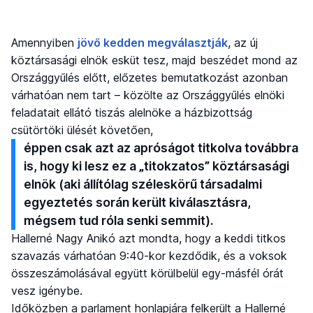
Amennyiben
jövő kedden megválasztják
, az új
köztársasági elnök esküt tesz, majd beszédet mond az
Országgyűlés előtt, előzetes bemutatkozást azonban
várhatóan nem tart – közölte az Országgyűlés elnöki
feladatait ellátó tiszás alelnöke a házbizottság
csütörtöki ülését követően,
éppen csak azt az apróságot titkolva továbbra
is, hogy ki lesz ez a „titokzatos” köztársasági
elnök (aki állítólag széleskörű társadalmi
egyeztetés során került kiválasztásra,
mégsem tud róla senki semmit).
Hallerné Nagy Anikó azt mondta, hogy a keddi titkos
szavazás várhatóan 9:40-kor kezdődik, és a voksok
összeszámolásával együtt körülbelül egy-másfél órát
vesz igénybe.
Időközben a parlament honlapjára felkerült a Hallerné