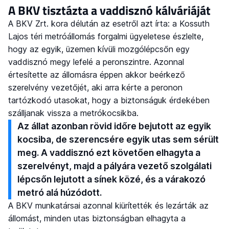
A BKV tisztázta a vaddisznó kálváriáját
A BKV Zrt. kora délután az esetről azt írta: a Kossuth
Lajos téri metróállomás forgalmi ügyeletese észlelte,
hogy az egyik, üzemen kívüli mozgólépcsőn egy
vaddisznó megy lefelé a peronszintre. Azonnal
értesítette az állomásra éppen akkor beérkező
szerelvény vezetőjét, aki arra kérte a peronon
tartózkodó utasokat, hogy a biztonságuk érdekében
szálljanak vissza a metrókocsikba.
Az állat azonban rövid időre bejutott az egyik
kocsiba, de szerencsére egyik utas sem sérült
meg. A vaddisznó ezt követően elhagyta a
szerelvényt, majd a pályára vezető szolgálati
lépcsőn lejutott a sínek közé, és a várakozó
metró alá húzódott.
A BKV munkatársai azonnal kiürítették és lezárták az
állomást, minden utas biztonságban elhagyta a