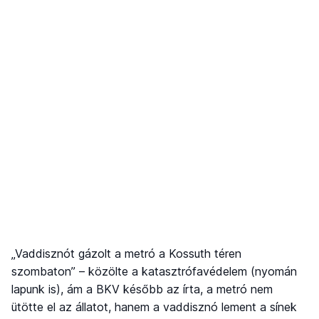
„Vaddisznót gázolt a metró a Kossuth téren
szombaton” – közölte a katasztrófavédelem (nyomán
lapunk is), ám a BKV később az írta, a metró nem
ütötte el az állatot, hanem a vaddisznó lement a sínek