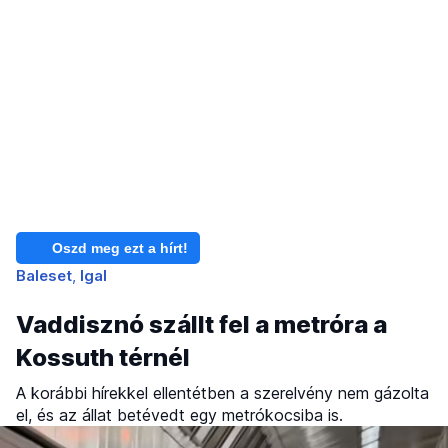
Oszd meg ezt a hírt!
Baleset
Igal
Vaddisznó szállt fel a metróra a
Kossuth térnél
A korábbi hírekkel ellentétben a szerelvény nem gázolta
el, és az állat betévedt egy metrókocsiba is.