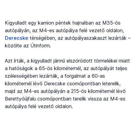
Kigyulladt egy kamion péntek hajnalban az M35-ös
autópályán, az M4-es autópálya felé vezető oldalon,
Derecske
térségében, az autópályaszakaszt lezárták –
közölte az Útinform.
Azt írták, a kigyulladt jármű elszóródott törmelékei miatt
a hatóságok a 65-ös kilométernél, az autópályát teljes
szélességében lezárták, a forgalmat a 60-as
kilométernél lévő Derecske csomópontban leterelik,
majd az M4-es autópályán a 215-ös kilométernél lévő
Berettyóújfalu csomópontban terelik vissza az M4-es
autópálya felé vezető oldalon.