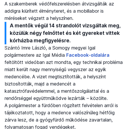
A szakemberek védőfelszerelésben átvizsgálták az
addigra kiürített élményteret, és a mobillabor is
méréseket végzett a helyszínen.
A mentők végül 14 strandolót vizsgáltak meg,
közülük négy felnőttet és két gyereket vittek
kórházba megfigyelésre.
Szántó Imre László, a Somogy megyei Igal
polgármestere az Igal Média
Facebook-oldalára
feltöltött videóban azt mondta, egy technikai probléma
miatt került nagy mennyiségű vegyszer az egyik
medencébe. A vizet megtisztították, a helyszínt
biztosították, majd a medencét a
katasztrófavédelemmel, a mentőszolgálattal és a
rendőrséggel együttműködve lezárták – közölte.
A polgármester a fürdőben rögzített felvételen arról is
tájékoztatott, hogy a medence valószínűleg hétfőig
zárva lesz, de a gyógyfürdő működése zavartalan,
folyamatosan fogad vendégeket.