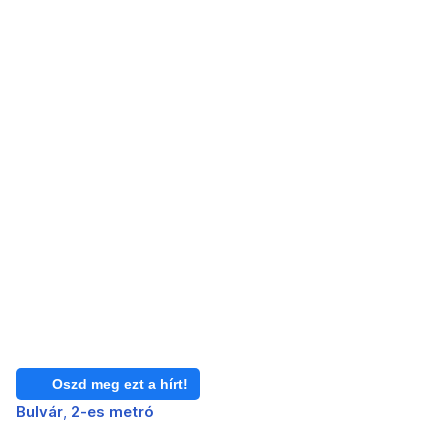
Oszd meg ezt a hírt!
Bulvár
2-es metró