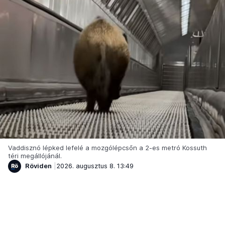
Vaddisznó lépked lefelé a mozgólépcsőn a 2-es metró Kossuth
téri megállójánál.
Röviden
2026. augusztus 8. 13:49