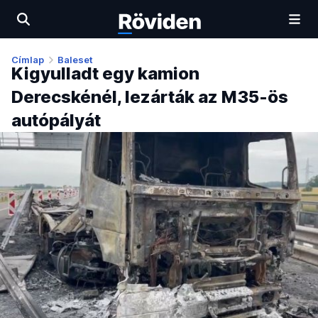
Címlap
Baleset
Kigyulladt egy kamion
Derecskénél, lezárták az M35-ös
autópályát