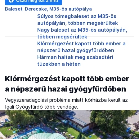
Oszd meg ezt a hírt!
Baleset
Derecske
M35-ös autópálya
Súlyos tömegbaleset az M35-ös
autópályán, többen megsérültek
Nagy baleset az M35-ös autópályán,
többen megsérültek
Klórmérgezést kapott több ember a
népszerű hazai gyógyfürdőben
Hárman haltak meg szabadtéri
tüzekben a héten
Klórmérgezést kapott több ember
a népszerű hazai gyógyfürdőben
Vegyszeradagolási probléma miatt kórházba került az
Igali Gyógyfürdő több vendége.