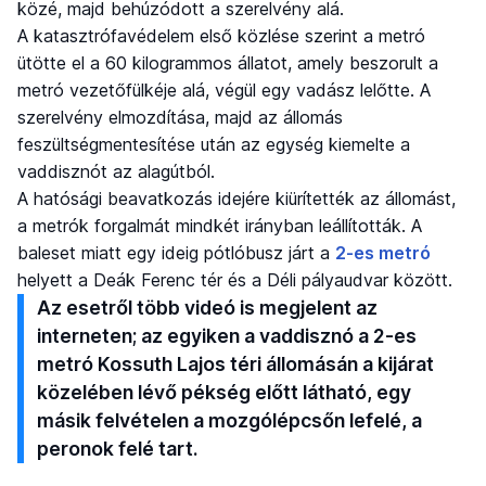
közé, majd behúzódott a szerelvény alá.
A katasztrófavédelem első közlése szerint a metró
ütötte el a 60 kilogrammos állatot, amely beszorult a
metró vezetőfülkéje alá, végül egy vadász lelőtte. A
szerelvény elmozdítása, majd az állomás
feszültségmentesítése után az egység kiemelte a
vaddisznót az alagútból.
A hatósági beavatkozás idejére kiürítették az állomást,
a metrók forgalmát mindkét irányban leállították. A
baleset miatt egy ideig pótlóbusz járt a
2-es metró
helyett a Deák Ferenc tér és a Déli pályaudvar között.
Az esetről több videó is megjelent az
interneten; az egyiken a vaddisznó a 2-es
metró Kossuth Lajos téri állomásán a kijárat
közelében lévő pékség előtt látható, egy
másik felvételen a mozgólépcsőn lefelé, a
peronok felé tart.