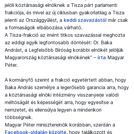
jelöli köztársasági elnöknek a Tisza párt parlamenti
frakciója, és mivel az új ciklusban gyakorlatilag a Tisza
jelenti az Országgyűlést, a
keddi szavazástól
már csak
a formaságok elbábozása várható.
A Tisza-frakció az imént titkos szavazással meghozta
az eddigi egyik legfontosabb döntését: Dr. Baka
Andrást, a Legfelsőbb Bíróság korábbi elnökét jelöljük
Magyarország köztársasági elnökének” –
írta
Magyar
Péter.
A kormányfő szerint a frakció egyetértett abban, hogy
Baka András személye a legerősebb garancia arra, hogy
a köztársasági elnöki intézmény visszanyerje valódi
méltóságát és képességét arra, hogy egyesítse a
nemzetet, és ellensúlya legyen a mindenkori
többségnek.
Magyar Péter miniszterelnök korábban, szerdán a
Facebook-oldalán közölte
, hogy találkozott és