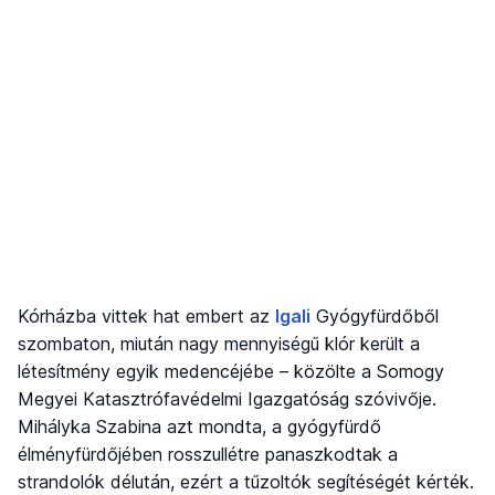
Kórházba vittek hat embert az
Igali
Gyógyfürdőből
szombaton, miután nagy mennyiségű klór került a
létesítmény egyik medencéjébe – közölte a Somogy
Megyei Katasztrófavédelmi Igazgatóság szóvivője.
Mihályka Szabina azt mondta, a gyógyfürdő
élményfürdőjében rosszullétre panaszkodtak a
strandolók délután, ezért a tűzoltók segítéségét kérték.