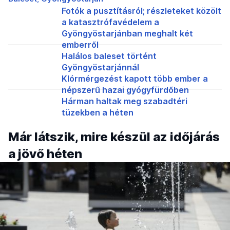
Fotók a pusztításról; részleteket közölt
a katasztrófavédelem a
Gyöngyöstarjánban meghalt két
emberről
Halálos baleset történt
Gyöngyöstarjánnál
Klórmérgezést kapott több ember a
népszerű hazai gyógyfürdőben
Hárman haltak meg szabadtéri
tüzekben a héten
Már látszik, mire készül az időjárás
a jövő héten