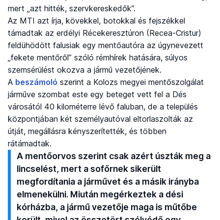
mert „azt hitték, szervkereskedők”.
Az MTI azt írja, kövekkel, botokkal és fejszékkel
támadtak az erdélyi Récekeresztúron (Recea-Cristur)
feldühödött falusiak egy mentőautóra az úgynevezett
„fekete mentőről” szóló rémhírek hatására, súlyos
szemsérülést okozva a jármű vezetőjének.
A
beszámoló
szerint a Kolozs megyei mentőszolgálat
járműve szombat este egy beteget vett fel a Dés
városától 40 kilométerre lévő faluban, de a település
központjában két személyautóval eltorlaszolták az
útját, megállásra kényszerítették, és többen
rátámadtak.
A mentőorvos szerint csak azért úszták meg a
lincselést, mert a sofőrnek sikerült
megfordítania a járművet és a másik irányba
elmenekülni. Miután megérkeztek a dési
kórházba, a jármű vezetője maga is műtőbe
került, mivel az összetört szélvédő egy