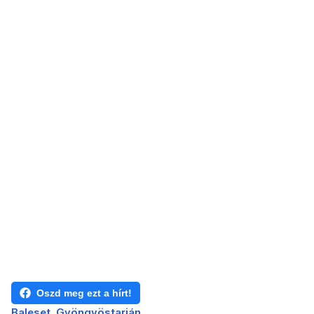
Oszd meg ezt a hírt!
Baleset
Gyöngyöstarján