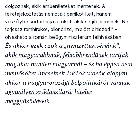
dolgoznak, akik emberéleteket mentenek. A
félretájékoztatás nemcsak pánikot kelt, hanem
veszélybe sodorhatja azokat, akik segíteni jönnek. Ne
terjessz rémhíreket, ellenőrizd, mielőtt elhiszed!” –
olvasható a román belügyminisztérium felhívásában.
És akkor ezek azok a „nemzettestvéreink”,
akik magyarabbnak, felsőbbrendűnek tartják
magukat minden magyarnál – és ha éppen nem
mentősöket lincselnek TikTok-videók alapján,
akkor a magyarországi belpolitikáról vannak
ugyanilyen sziklaszilárd, hiteles
meggyőződéseik…