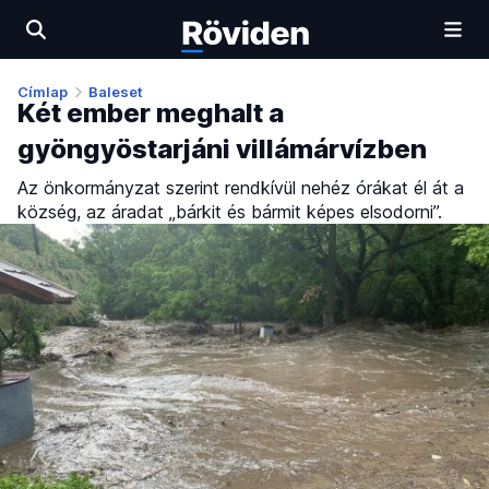
Címlap
Baleset
Két ember meghalt a
gyöngyöstarjáni villámárvízben
Az önkormányzat szerint rendkívül nehéz órákat él át a
község, az áradat „bárkit és bármit képes elsodorni”.