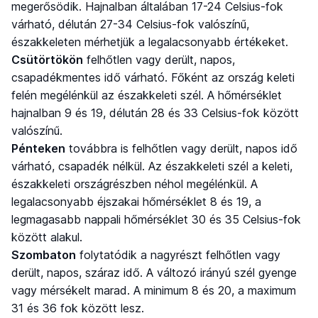
megerősödik. Hajnalban általában 17-24 Celsius-fok
várható, délután 27-34 Celsius-fok valószínű,
északkeleten mérhetjük a legalacsonyabb értékeket.
Csütörtökön
felhőtlen vagy derült, napos,
csapadékmentes idő várható. Főként az ország keleti
felén megélénkül az északkeleti szél. A hőmérséklet
hajnalban 9 és 19, délután 28 és 33 Celsius-fok között
valószínű.
Pénteken
továbbra is felhőtlen vagy derült, napos idő
várható, csapadék nélkül. Az északkeleti szél a keleti,
északkeleti országrészben néhol megélénkül. A
legalacsonyabb éjszakai hőmérséklet 8 és 19, a
legmagasabb nappali hőmérséklet 30 és 35 Celsius-fok
között alakul.
Szombaton
folytatódik a nagyrészt felhőtlen vagy
derült, napos, száraz idő. A változó irányú szél gyenge
vagy mérsékelt marad. A minimum 8 és 20, a maximum
31 és 36 fok között lesz.