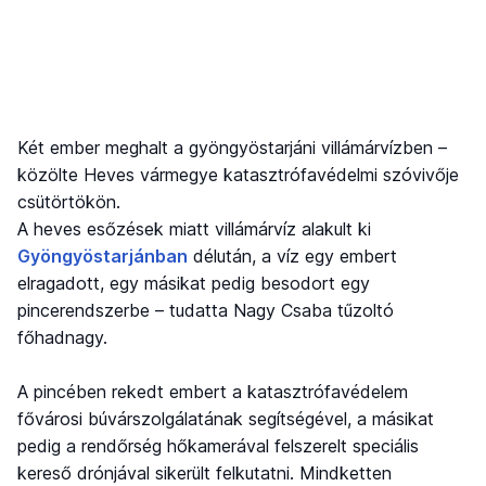
Két ember meghalt a gyöngyöstarjáni villámárvízben –
közölte Heves vármegye katasztrófavédelmi szóvivője
csütörtökön.
A heves esőzések miatt villámárvíz alakult ki
Gyöngyöstarjánban
délután, a víz egy embert
elragadott, egy másikat pedig besodort egy
pincerendszerbe – tudatta Nagy Csaba tűzoltó
főhadnagy.
A pincében rekedt embert a katasztrófavédelem
fővárosi búvárszolgálatának segítségével, a másikat
pedig a rendőrség hőkamerával felszerelt speciális
kereső drónjával sikerült felkutatni. Mindketten