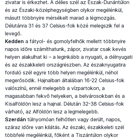
zivatar is érkezhet. A délies szél az Észak-Dunántúlon
és az Északi-középhegységben olykor megélénkül,
másutt többnyire mérsékelt marad a légmozgás.
Délutánra 31 és 37 Celsius-fok közé melegszik fel a
levegő.
Kedden
a fátyol- és gomolyfelhők mellett többnyire
napos időre számíthatunk, zápor, zivatar csak kevés
helyen alakulhat ki – a leginkább a nyugati, a délnyugati
és az északkeleti országrészben. Az északnyugatira
forduló szél egyre több helyen megélénkül, néhol
megerősödik. Hajnalban általában 16-22 Celsius-fok
valószínű, ennél melegebb a vízpartokon, a
magasabban fekvő helyeken, a belvárosokban és a
Kisalföldön lesz a hajnal. Délután 32-38 Celsius-fok
várható, az Alföldön lesz a legmelegebb.
Szerdán
túlnyomóan felhőtlen vagy derült, napos,
száraz időre van kilátás. Az északi, északkeleti szél
többfelé megélénkül, főként a Tiszántúlon olykor