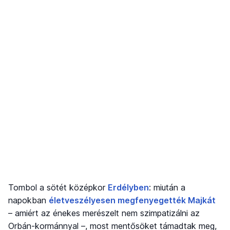
Tombol a sötét középkor
Erdélyben
: miután a
napokban
életveszélyesen megfenyegették Majkát
– amiért az énekes merészelt nem szimpatizálni az
Orbán-kormánnyal –, most mentősöket támadtak meg,