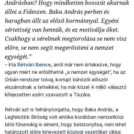
Andrásban? Hogy mindketten bosszút akarnak
állni a Fideszen. Baka András perben és
haragban állt az előző kormánnyal. Egyéni
sértettség van bennük, és ez motiválja őket.
Csakhogy a sérelmek megtorolása se nem visz
előre, se nem segít megerősíteni a nemzet
egységét.”
– írta
Rétvári Bence
, arról már nem értekezve, hogy
ugyan miért ne erősíthetné „a nemzet egységét”, ha az
Orbán-rendszer tolvaj, korrupt bűnözői először
elszámolnak a tetteikkel, ha már közel 4 millió választó
kifejezetten ezért szavazott a Tiszára.
Rétvári azt is felhánytorgatta, hogy Baka András, a
Legfelsőbb Bíróság volt elnöke korábban nemzetközi
bírói fórumokig is elment, hogy bebizonyítsa, nem lehet
határozott időre kinevezett közjogi vezetőket ciklus