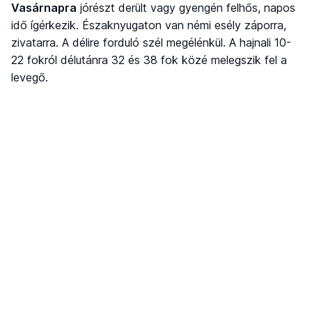
Vasárnapra
jórészt derült vagy gyengén felhős, napos
idő ígérkezik. Északnyugaton van némi esély záporra,
zivatarra. A délire forduló szél megélénkül. A hajnali 10-
22 fokról délutánra 32 és 38 fok közé melegszik fel a
levegő.