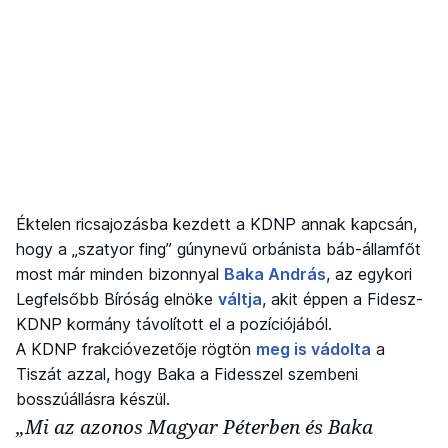
Éktelen ricsajozásba kezdett a KDNP annak kapcsán,
hogy a „szatyor fing” gúnynevű orbánista báb-államfőt
most már minden bizonnyal
Baka András
, az egykori
Legfelsőbb Bíróság elnöke
váltja
, akit éppen a Fidesz-
KDNP kormány távolított el a pozíciójából.
A KDNP frakcióvezetője rögtön
meg is vádolta
a
Tiszát azzal, hogy Baka a Fidesszel szembeni
bosszúállásra készül.
„Mi az azonos Magyar Péterben és Baka