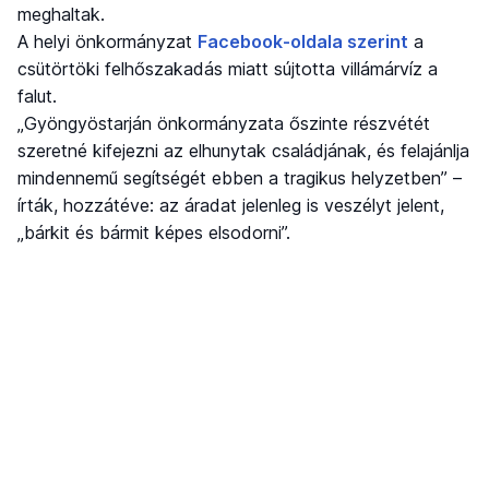
meghaltak.
A helyi önkormányzat
Facebook-oldala szerint
a
csütörtöki felhőszakadás miatt sújtotta villámárvíz a
falut.
„Gyöngyöstarján önkormányzata őszinte részvétét
szeretné kifejezni az elhunytak családjának, és felajánlja
mindennemű segítségét ebben a tragikus helyzetben” –
írták, hozzátéve: az áradat jelenleg is veszélyt jelent,
„bárkit és bármit képes elsodorni”.