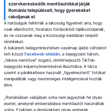
szervkereskedők mentőautókkal járják
Románia településeit, hogy gyerekeket
raboljanak el.
A hatóságok felhívták a lakosság figyelmét arra, hogy
csak ellenőrzött, hivatalos forrásokból tájékozódjanak,
és ne osszanak meg a közösségi médiában terjedő
rémhíreket.
A bukaresti belügyminisztérium vasárnap újabb cáfolatot
tett közzé
Facebook-oldalán
, a bejegyzést három,
„fekete mentővel” riogató, rémhírterjesztő TikTok-
bejegyzés képernyőmentésével illusztrálva. A tárca
szerint a pánikkeltésre használt „figyelmeztető” fotókat
manipulálták vagy mesterséges intelligenciával hozták
létre.
„Romániában valójában soha nem jegyeztek fel olyan
esetet, amelynél emberrablásra mentőautót használtak
volna. Ezekben a járművekben olyan emberek