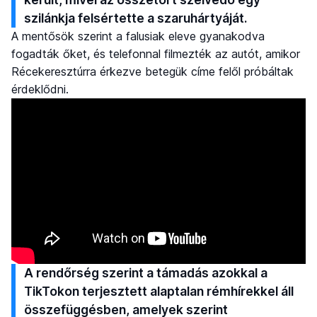
szilánkja felsértette a szaruhártyáját.
A mentősök szerint a falusiak eleve gyanakodva
fogadták őket, és telefonnal filmezték az autót, amikor
Récekeresztúrra érkezve betegük címe felől próbáltak
érdeklődni.
A rendőrség szerint a támadás azokkal a
TikTokon terjesztett alaptalan rémhírekkel áll
összefüggésben, amelyek szerint