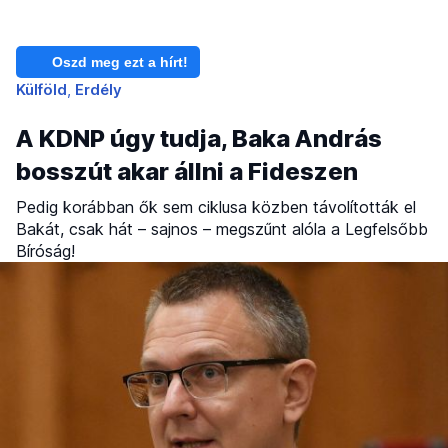
Oszd meg ezt a hírt!
Külföld
Erdély
A KDNP úgy tudja, Baka András
bosszút akar állni a Fideszen
Pedig korábban ők sem ciklusa közben távolították el
Bakát, csak hát – sajnos – megszűnt alóla a Legfelsőbb
Bíróság!