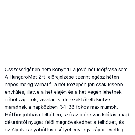
Összességében nem könyörül a jövő hét időjárása sem.
A HungaroMet Zrt. előrejelzése szerint egész héten
napos meleg várható, a hét közepén jön csak kisebb
enyhülés, illetve a hét elején és a hét végén lehetnek
néhol záporok, zivatarok, de ezektől eltekintve
maradnak a napközbeni 34-38 fokos maximumok.
Hétfőn
jobbára felhőtlen, száraz időre van kilátás, majd
délutántól nyugat felől megnövekedhet a felhőzet, és
az Alpok irányából kis eséllyel egy-egy zápor, esetleg