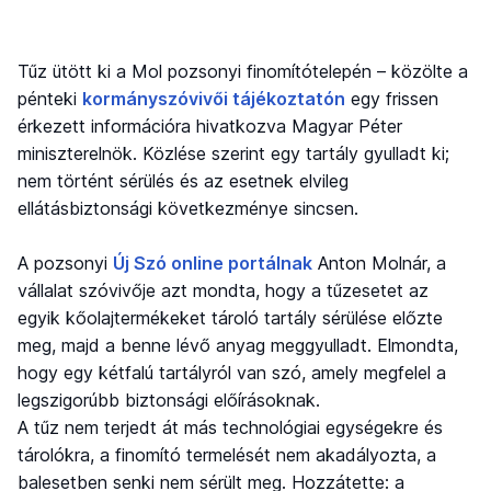
Tűz ütött ki a Mol pozsonyi finomítótelepén – közölte a
pénteki
kormányszóvivői tájékoztatón
egy frissen
érkezett információra hivatkozva Magyar Péter
miniszterelnök. Közlése szerint egy tartály gyulladt ki;
nem történt sérülés és az esetnek elvileg
ellátásbiztonsági következménye sincsen.
A pozsonyi
Új Szó online portálnak
Anton Molnár, a
vállalat szóvivője azt mondta, hogy a tűzesetet az
egyik kőolajtermékeket tároló tartály sérülése előzte
meg, majd a benne lévő anyag meggyulladt. Elmondta,
hogy egy kétfalú tartályról van szó, amely megfelel a
legszigorúbb biztonsági előírásoknak.
A tűz nem terjedt át más technológiai egységekre és
tárolókra, a finomító termelését nem akadályozta, a
balesetben senki nem sérült meg. Hozzátette: a