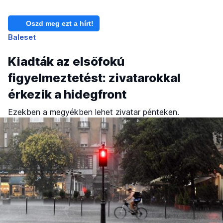
Oszd meg ezt a hírt!
Baleset
Kiadták az elsőfokú
figyelmeztetést: zivatarokkal
érkezik a hidegfront
Ezekben a megyékben lehet zivatar pénteken.