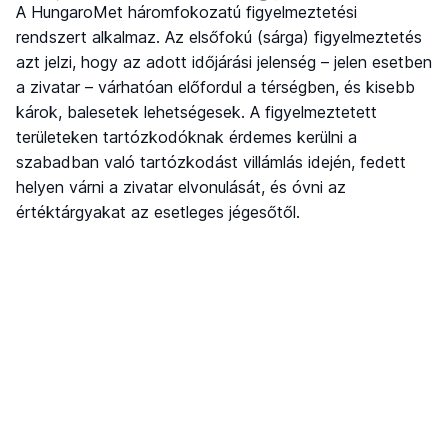
A HungaroMet háromfokozatú figyelmeztetési
rendszert alkalmaz. Az elsőfokú (sárga) figyelmeztetés
azt jelzi, hogy az adott időjárási jelenség – jelen esetben
a zivatar – várhatóan előfordul a térségben, és kisebb
károk, balesetek lehetségesek. A figyelmeztetett
területeken tartózkodóknak érdemes kerülni a
szabadban való tartózkodást villámlás idején, fedett
helyen várni a zivatar elvonulását, és óvni az
értéktárgyakat az esetleges jégesőtől.