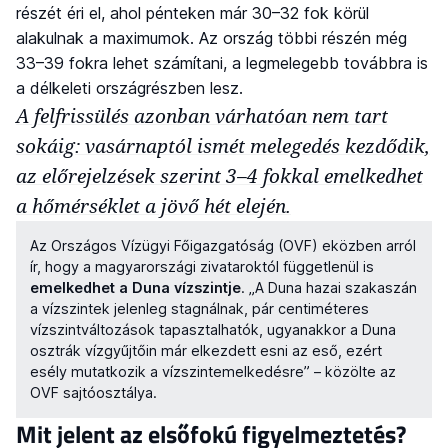
részét éri el, ahol pénteken már 30–32 fok körül
alakulnak a maximumok. Az ország többi részén még
33–39 fokra lehet számítani, a legmelegebb továbbra is
a délkeleti országrészben lesz.
A felfrissülés azonban várhatóan nem tart
sokáig: vasárnaptól ismét melegedés kezdődik,
az előrejelzések szerint 3–4 fokkal emelkedhet
a hőmérséklet a jövő hét elején.
Az Országos Vízügyi Főigazgatóság (OVF) eközben arról
ír, hogy a magyarországi zivataroktól függetlenül is
emelkedhet a Duna vízszintje
. „A Duna hazai szakaszán
a vízszintek jelenleg stagnálnak, pár centiméteres
vízszintváltozások tapasztalhatók, ugyanakkor a Duna
osztrák vízgyűjtőin már elkezdett esni az eső, ezért
esély mutatkozik a vízszintemelkedésre” – közölte az
OVF sajtóosztálya.
Mit jelent az elsőfokú figyelmeztetés?