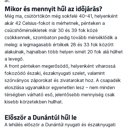
át.
Mikor és mennyit hűl az időjárás?
Még ma, csütörtökön még sokfelé 40–41, helyenként
akár 42 Celsius-fokot is mérhetnek, pénteken a
csúcshőmérsékletek már 30 és 39 fok közé
csökkennek, szombaton pedig tovább mérséklődik a
meleg: a legmagasabb értékek 28 és 33 fok között
alakulnak, hajnalban több helyen ismét 20 fok alá hűlhet
a levegő.
A front pénteken megerősödő, helyenként viharossá
fokozódó északi, északnyugati szelet, valamint
szórványos záporokat és zivatarokat hoz. A csapadék
eloszlása ugyanakkor egyenetlen lesz – nem minden
térségben várható eső, jelentősebb mennyiség csak
kisebb körzetekben hullhat.
Először a Dunántúl hűl le
A lehűlés először a Dunántúl nyugati és északnyugati