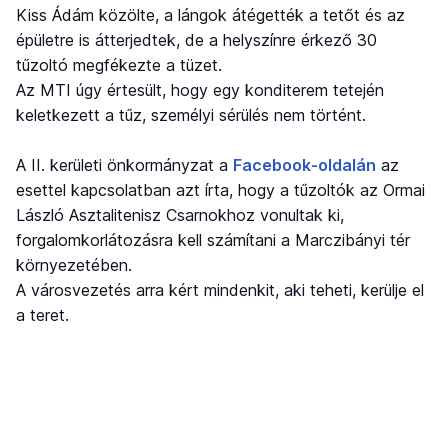
Kiss Ádám közölte, a lángok átégették a tetőt és az
épületre is átterjedtek, de a helyszínre érkező 30
tűzoltó megfékezte a tüzet.
Az MTI úgy értesült, hogy egy konditerem tetején
keletkezett a tűz, személyi sérülés nem történt.
A II. kerületi önkormányzat a
Facebook-oldalán
az
esettel kapcsolatban azt írta, hogy a tűzoltók az Ormai
László Asztalitenisz Csarnokhoz vonultak ki,
forgalomkorlátozásra kell számítani a Marczibányi tér
környezetében.
A városvezetés arra kért mindenkit, aki teheti, kerülje el
a teret.