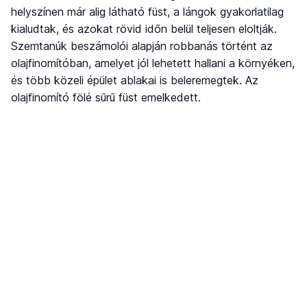
helyszínen már alig látható füst, a lángok gyakorlatilag
kialudtak, és azokat rövid időn belül teljesen eloltják.
Szemtanúk beszámolói alapján robbanás történt az
olajfinomítóban, amelyet jól lehetett hallani a környéken,
és több közeli épület ablakai is beleremegtek. Az
olajfinomító fölé sűrű füst emelkedett.