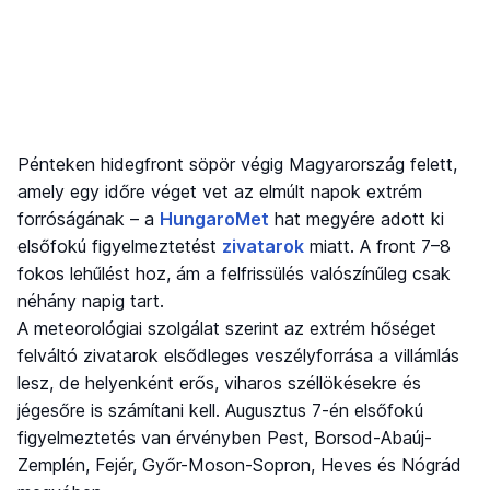
Pénteken hidegfront söpör végig Magyarország felett,
amely egy időre véget vet az elmúlt napok extrém
forróságának – a
HungaroMet
hat megyére adott ki
elsőfokú figyelmeztetést
zivatarok
miatt. A front 7–8
fokos lehűlést hoz, ám a felfrissülés valószínűleg csak
néhány napig tart.
A meteorológiai szolgálat szerint az extrém hőséget
felváltó zivatarok elsődleges veszélyforrása a villámlás
lesz, de helyenként erős, viharos széllökésekre és
jégesőre is számítani kell. Augusztus 7-én elsőfokú
figyelmeztetés van érvényben Pest, Borsod-Abaúj-
Zemplén, Fejér, Győr-Moson-Sopron, Heves és Nógrád