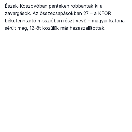
Észak-Koszovóban pénteken robbantak ki a
zavargások. Az összecsapásokban 27 – a KFOR
békefenntartó misszióban részt vevő – magyar katona
sérült meg, 12-őt közülük már hazaszállítottak.