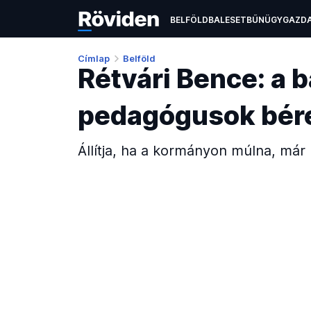
BELFÖLD
BALESET
BŰNÜGY
GAZD
EGÉSZSÉGÜGY
ÉLETMÓD
KULTÚR
Címlap
Belföld
Rétvári Bence: a b
pedagógusok bér
Állítja, ha a kormányon múlna, má