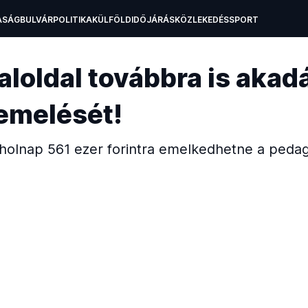
ASÁG
BULVÁR
POLITIKA
KÜLFÖLD
IDŐJÁRÁS
KÖZLEKEDÉS
SPORT
A
OKTATÁS
TECH
aloldal továbbra is akad
emelését!
r holnap 561 ezer forintra emelkedhetne a peda