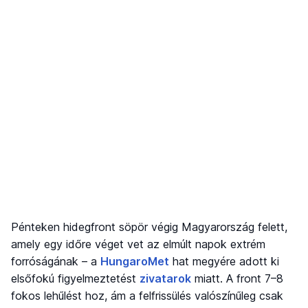
Pénteken hidegfront söpör végig Magyarország felett,
amely egy időre véget vet az elmúlt napok extrém
forróságának – a
HungaroMet
hat megyére adott ki
elsőfokú figyelmeztetést
zivatarok
miatt. A front 7–8
fokos lehűlést hoz, ám a felfrissülés valószínűleg csak