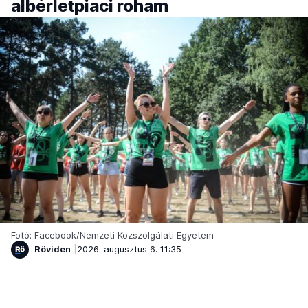
albérletpiaci roham
Fotó: Facebook/Nemzeti Közszolgálati Egyetem
Röviden
2026. augusztus 6. 11:35