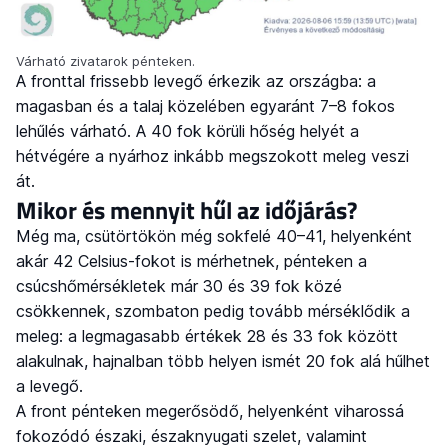
Várható zivatarok pénteken.
A fronttal frissebb levegő érkezik az országba: a
magasban és a talaj közelében egyaránt 7–8 fokos
lehűlés várható. A 40 fok körüli hőség helyét a
hétvégére a nyárhoz inkább megszokott meleg veszi
át.
Mikor és mennyit hűl az időjárás?
Még ma, csütörtökön még sokfelé 40–41, helyenként
akár 42 Celsius-fokot is mérhetnek, pénteken a
csúcshőmérsékletek már 30 és 39 fok közé
csökkennek, szombaton pedig tovább mérséklődik a
meleg: a legmagasabb értékek 28 és 33 fok között
alakulnak, hajnalban több helyen ismét 20 fok alá hűlhet
a levegő.
A front pénteken megerősödő, helyenként viharossá
fokozódó északi, északnyugati szelet, valamint