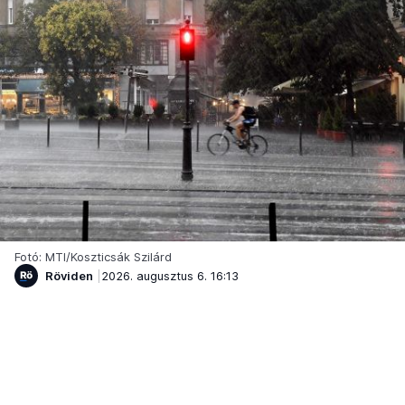
Fotó: MTI/Koszticsák Szilárd
Röviden
2026. augusztus 6. 16:13