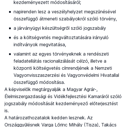
kezdeményezett módosításáról;
napirenden lesz a veszélyhelyzet megszűnésével
összefüggő átmeneti szabályokról szóló törvény,
a járványügyi készültségről szóló jogszabály
és a költségvetés megváltoztatására irányuló
indítványok megvitatása,
valamint az egyes törvényeknek a rendészeti
feladatellátás racionalizálását célzó, illetve a
központi költségvetés címrendjének a Nemzeti
Vagyonvisszaszerzési és Vagyonvédelmi Hivatallal
összefüggő módosítása.
A képviselők megtárgyalják a Magyar Agrár-,
Élelmiszergazdasági és Vidékfejlesztési Kamaráról szóló
jogszabály módosítását kezdeményező előterjesztést
is.
A határozathozatalok kedden lesznek. Az
Országgyűlésnek Varga Lőrinc Mihály (Tisza), Takács