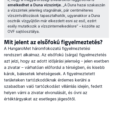
emelkedhet a Duna vízszintje
. „A Duna hazai szakaszán
a vízszintek jelenleg stagnálnak, pár centiméteres
vízszintváltozások tapasztalhatók, ugyanakkor a Duna
osztrák vízgyűjtőin már elkezdett esni az eső, ezért
esély mutatkozik a vízszintemelkedésre” – közölte az
OVF sajtóosztálya.
Mit jelent az elsőfokú figyelmeztetés?
A HungaroMet háromfokozatú figyelmeztetési
rendszert alkalmaz. Az elsőfokú (sárga) figyelmeztetés
azt jelzi, hogy az adott időjárási jelenség – jelen esetben
a zivatar – várhatóan előfordul a térségben, és kisebb
károk, balesetek lehetségesek. A figyelmeztetett
területeken tartózkodóknak érdemes kerülni a
szabadban való tartózkodást villámlás idején, fedett
helyen várni a zivatar elvonulását, és óvni az
értéktárgyakat az esetleges jégesőtől.