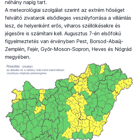
néhány napig tart.
A meteorológiai szolgálat szerint az extrém hőséget
felváltó zivatarok elsődleges veszélyforrása a villámlás
lesz, de helyenként erős, viharos széllökésekre és
jégesőre is számítani kell. Augusztus 7-én elsőfokú
figyelmeztetés van érvényben Pest, Borsod-Abaúj-
Zemplén, Fejér, Győr-Moson-Sopron, Heves és Nógrád
megyében.