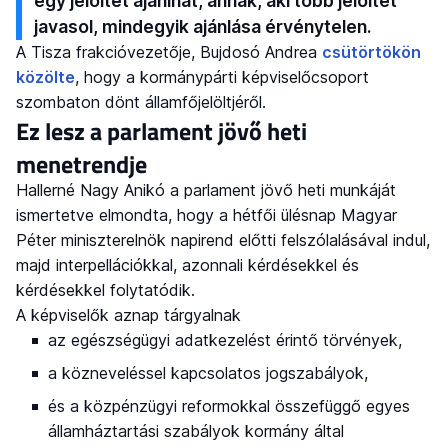
egy jelöltet ajánlhat, annak, aki több jelöltet
javasol, mindegyik ajánlása érvénytelen.
A Tisza frakcióvezetője, Bujdosó Andrea
csütörtökön
közölte
, hogy a kormánypárti képviselőcsoport
szombaton dönt államfőjelöltjéről.
Ez lesz a parlament jövő heti
menetrendje
Hallerné Nagy Anikó a parlament jövő heti munkáját
ismertetve elmondta, hogy a hétfői ülésnap Magyar
Péter miniszterelnök napirend előtti felszólalásával indul,
majd interpellációkkal, azonnali kérdésekkel és
kérdésekkel folytatódik.
A képviselők aznap tárgyalnak
az egészségügyi adatkezelést érintő törvények,
a közneveléssel kapcsolatos jogszabályok,
és a közpénzügyi reformokkal összefüggő egyes
államháztartási szabályok kormány által