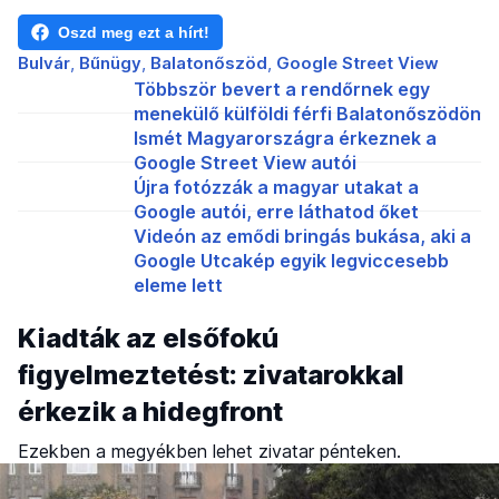
Oszd meg ezt a hírt!
Bulvár
Bűnügy
Balatonőszöd
Google Street View
Többször bevert a rendőrnek egy
menekülő külföldi férfi Balatonőszödön
Ismét Magyarországra érkeznek a
Google Street View autói
Újra fotózzák a magyar utakat a
Google autói, erre láthatod őket
Videón az emődi bringás bukása, aki a
Google Utcakép egyik legviccesebb
eleme lett
Kiadták az elsőfokú
figyelmeztetést: zivatarokkal
érkezik a hidegfront
Ezekben a megyékben lehet zivatar pénteken.