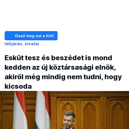
Oszd meg ezt a hírt!
Időjárás
zivatar
Esküt tesz és beszédet is mond
kedden az új köztársasági elnök,
akiről még mindig nem tudni, hogy
kicsoda