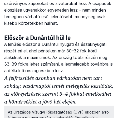
szórványos záporokat és zivatarokat hoz. A csapadék
eloszlása ugyanakkor egyenetlen lesz – nem minden
térségben várható eső, jelentősebb mennyiség csak
kisebb körzetekben hullhat.
Először a Dunántúl hűl le
A lehűlés először a Dunántúl nyugati és északnyugati
részét éri el, ahol pénteken már 30–32 fok körül
alakulnak a maximumok. Az ország többi részén még
33–39 fokra lehet számítani, a legmelegebb továbbra is
a délkeleti országrészben lesz.
A felfrissülés azonban várhatóan nem tart
sokáig: vasárnaptól ismét melegedés kezdődik,
az előrejelzések szerint 3–4 fokkal emelkedhet
a hőmérséklet a jövő hét elején.
Az Országos Vízügyi Főigazgatóság (OVF) eközben arról
ír, hogy a magyarországi zivataroktól függetlenül is