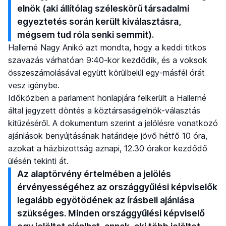
elnök (aki állítólag széleskörű társadalmi
egyeztetés során került kiválasztásra,
mégsem tud róla senki semmit).
Hallerné Nagy Anikó azt mondta, hogy a keddi titkos
szavazás várhatóan 9:40-kor kezdődik, és a voksok
összeszámolásával együtt körülbelül egy-másfél órát
vesz igénybe.
Időközben a parlament honlapjára felkerült a Hallerné
által jegyzett döntés a köztársaságielnök-választás
kitűzéséről. A dokumentum szerint a jelölésre vonatkozó
ajánlások benyújtásának határideje jövő hétfő 10 óra,
azokat a házbizottság aznapi, 12.30 órakor kezdődő
ülésén tekinti át.
Az alaptörvény értelmében a jelölés
érvényességéhez az országgyűlési képviselők
legalább egyötödének az írásbeli ajánlása
szükséges. Minden országgyűlési képviselő