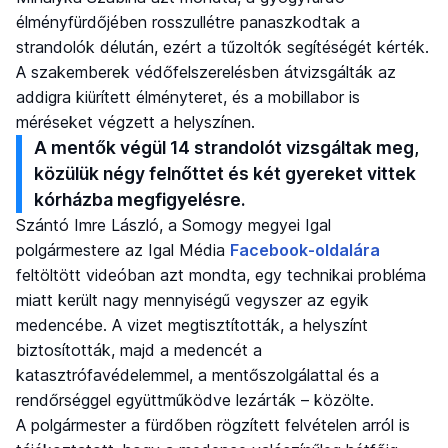
élményfürdőjében rosszullétre panaszkodtak a
strandolók délután, ezért a tűzoltók segítéségét kérték.
A szakemberek védőfelszerelésben átvizsgálták az
addigra kiürített élményteret, és a mobillabor is
méréseket végzett a helyszínen.
A mentők végül 14 strandolót vizsgáltak meg,
közülük négy felnőttet és két gyereket vittek
kórházba megfigyelésre.
Szántó Imre László, a Somogy megyei Igal
polgármestere az Igal Média
Facebook-oldalára
feltöltött videóban azt mondta, egy technikai probléma
miatt került nagy mennyiségű vegyszer az egyik
medencébe. A vizet megtisztították, a helyszínt
biztosították, majd a medencét a
katasztrófavédelemmel, a mentőszolgálattal és a
rendőrséggel együttműködve lezárták – közölte.
A polgármester a fürdőben rögzített felvételen arról is