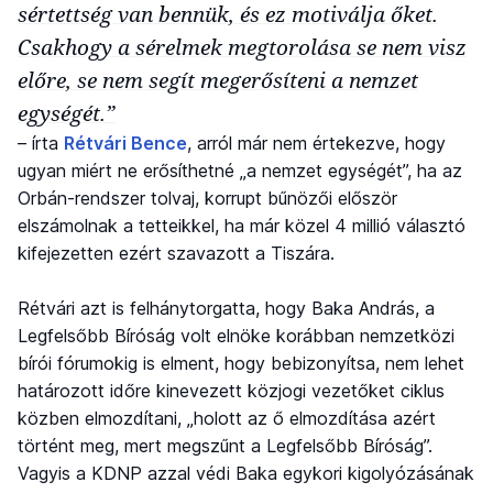
sértettség van bennük, és ez motiválja őket.
Csakhogy a sérelmek megtorolása se nem visz
előre, se nem segít megerősíteni a nemzet
egységét.”
– írta
Rétvári Bence
, arról már nem értekezve, hogy
ugyan miért ne erősíthetné „a nemzet egységét”, ha az
Orbán-rendszer tolvaj, korrupt bűnözői először
elszámolnak a tetteikkel, ha már közel 4 millió választó
kifejezetten ezért szavazott a Tiszára.
Rétvári azt is felhánytorgatta, hogy Baka András, a
Legfelsőbb Bíróság volt elnöke korábban nemzetközi
bírói fórumokig is elment, hogy bebizonyítsa, nem lehet
határozott időre kinevezett közjogi vezetőket ciklus
közben elmozdítani, „holott az ő elmozdítása azért
történt meg, mert megszűnt a Legfelsőbb Bíróság”.
Vagyis a KDNP azzal védi Baka egykori kigolyózásának