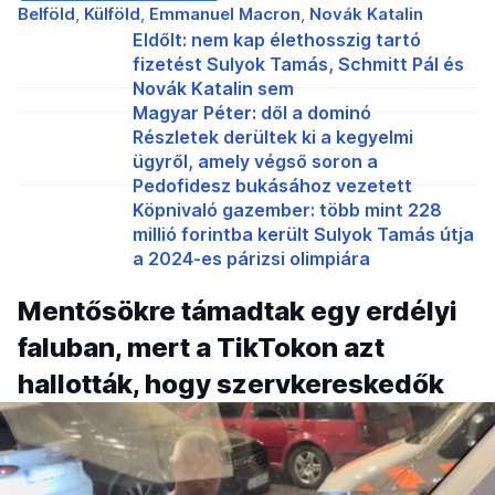
Belföld
Külföld
Emmanuel Macron
Novák Katalin
Eldőlt: nem kap élethosszig tartó
fizetést Sulyok Tamás, Schmitt Pál és
Novák Katalin sem
Magyar Péter: dől a dominó
Részletek derültek ki a kegyelmi
ügyről, amely végső soron a
Pedofidesz bukásához vezetett
Köpnivaló gazember: több mint 228
millió forintba került Sulyok Tamás útja
a 2024-es párizsi olimpiára
Mentősökre támadtak egy erdélyi
faluban, mert a TikTokon azt
hallották, hogy szervkereskedők