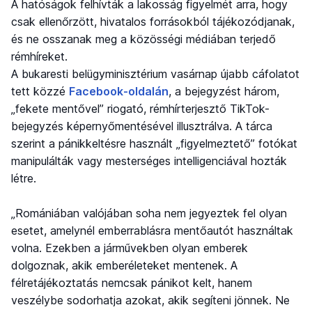
A hatóságok felhívták a lakosság figyelmét arra, hogy
csak ellenőrzött, hivatalos forrásokból tájékozódjanak,
és ne osszanak meg a közösségi médiában terjedő
rémhíreket.
A bukaresti belügyminisztérium vasárnap újabb cáfolatot
tett közzé
Facebook-oldalán
, a bejegyzést három,
„fekete mentővel” riogató, rémhírterjesztő TikTok-
bejegyzés képernyőmentésével illusztrálva. A tárca
szerint a pánikkeltésre használt „figyelmeztető” fotókat
manipulálták vagy mesterséges intelligenciával hozták
létre.
„Romániában valójában soha nem jegyeztek fel olyan
esetet, amelynél emberrablásra mentőautót használtak
volna. Ezekben a járművekben olyan emberek
dolgoznak, akik emberéleteket mentenek. A
félretájékoztatás nemcsak pánikot kelt, hanem
veszélybe sodorhatja azokat, akik segíteni jönnek. Ne