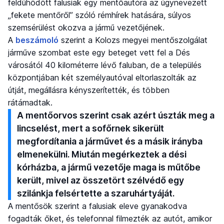
feldühödött falusiak egy mentőautóra az úgynevezett
„fekete mentőről” szóló rémhírek hatására, súlyos
szemsérülést okozva a jármű vezetőjének.
A
beszámoló
szerint a Kolozs megyei mentőszolgálat
járműve szombat este egy beteget vett fel a Dés
városától 40 kilométerre lévő faluban, de a település
központjában két személyautóval eltorlaszolták az
útját, megállásra kényszerítették, és többen
rátámadtak.
A mentőorvos szerint csak azért úszták meg a
lincselést, mert a sofőrnek sikerült
megfordítania a járművet és a másik irányba
elmenekülni. Miután megérkeztek a dési
kórházba, a jármű vezetője maga is műtőbe
került, mivel az összetört szélvédő egy
szilánkja felsértette a szaruhártyáját.
A mentősök szerint a falusiak eleve gyanakodva
fogadták őket, és telefonnal filmezték az autót, amikor