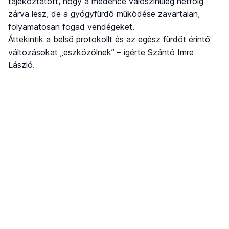
tájékoztatott, hogy a medence valószínűleg hétfőig
zárva lesz, de a gyógyfürdő működése zavartalan,
folyamatosan fogad vendégeket.
Áttekintik a belső protokollt és az egész fürdőt érintő
változásokat „eszközölnek” – ígérte Szántó Imre
László.