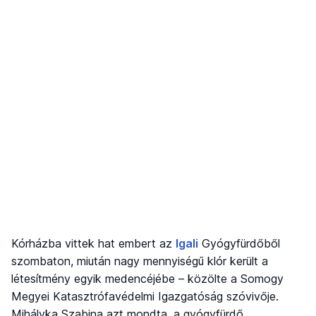
Kórházba vittek hat embert az
Igali
Gyógyfürdőből
szombaton, miután nagy mennyiségű klór került a
létesítmény egyik medencéjébe – közölte a Somogy
Megyei Katasztrófavédelmi Igazgatóság szóvivője.
Mihályka Szabina azt mondta, a gyógyfürdő