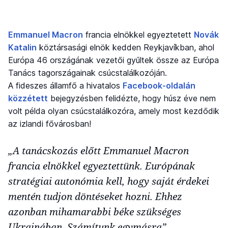
Emmanuel Macron
francia elnökkel egyeztetett
Novák
Katalin
köztársasági elnök kedden Reykjavíkban, ahol
Európa 46 országának vezetői gyűltek össze az Európa
Tanács tagországainak csúcstalálkozóján.
A fideszes államfő a hivatalos
Facebook-oldalán
közzétett
bejegyzésben felidézte, hogy húsz éve nem
volt példa olyan csúcstalálkozóra, amely most kezdődik
az izlandi fővárosban!
„A tanácskozás előtt Emmanuel Macron
francia elnökkel egyeztettünk. Európának
stratégiai autonómia kell, hogy saját érdekei
mentén tudjon döntéseket hozni. Ehhez
azonban mihamarabbi béke szükséges
Ukrajnában. Számítunk egymásra”