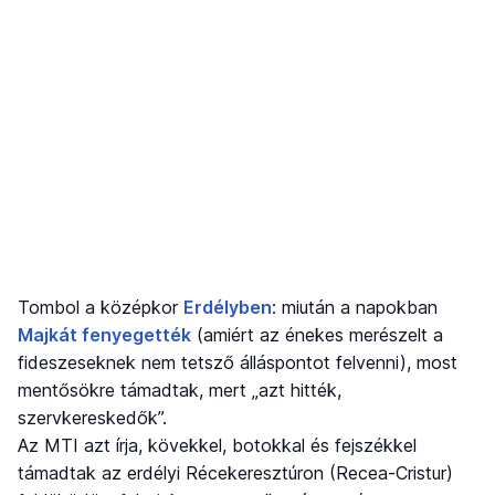
Tombol a középkor
Erdélyben
: miután a napokban
Majkát fenyegették
(amiért az énekes merészelt a
fideszeseknek nem tetsző álláspontot felvenni), most
mentősökre támadtak, mert „azt hitték,
szervkereskedők”.
Az MTI azt írja, kövekkel, botokkal és fejszékkel
támadtak az erdélyi Récekeresztúron (Recea-Cristur)