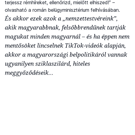
terjessz rémhíreket, ellenőrizd, mielőtt elhiszed!” –
olvasható a román belügyminisztérium felhívásában.
És akkor ezek azok a „nemzettestvéreink”,
akik magyarabbnak, felsőbbrendűnek tartják
magukat minden magyarnál – és ha éppen nem
mentősöket lincselnek TikTok-videók alapján,
akkor a magyarországi belpolitikáról vannak
ugyanilyen sziklaszilárd, hiteles
meggyőződéseik…