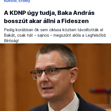
Külföld
Erdély
A KDNP úgy tudja, Baka András
bosszút akar állni a Fideszen
Pedig korábban ők sem ciklusa közben távolították el
Bakát, csak hát – sajnos – megszűnt alóla a Legfelsőbb
Bíróság!