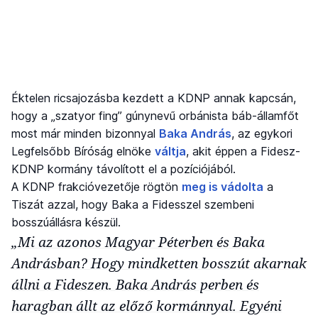
Éktelen ricsajozásba kezdett a KDNP annak kapcsán,
hogy a „szatyor fing” gúnynevű orbánista báb-államfőt
most már minden bizonnyal
Baka András
, az egykori
Legfelsőbb Bíróság elnöke
váltja
, akit éppen a Fidesz-
KDNP kormány távolított el a pozíciójából.
A KDNP frakcióvezetője rögtön
meg is vádolta
a
Tiszát azzal, hogy Baka a Fidesszel szembeni
bosszúállásra készül.
„Mi az azonos Magyar Péterben és Baka
Andrásban? Hogy mindketten bosszút akarnak
állni a Fideszen. Baka András perben és
haragban állt az előző kormánnyal. Egyéni