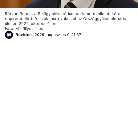
Rétvári Bence, a Belügyminisztérium parlamenti államtitkára
napirend előtti felszólalásra válaszol az Országgyűlés plenáris
ülésén 2022. október 4-én.
Fotó: MTI/Illyés Tibor
Röviden
2026. augusztus 9. 11:37