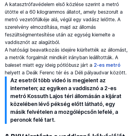
A katasztrófavédelem első közlése szerint a metró
ütötte el a 60 kilogrammos állatot, amely beszorult a
metró vezetőfülkéje alá, végül egy vadász lelőtte. A
szerelvény elmozdítása, majd az állomás
feszültségmentesítése után az egység kiemelte a
vaddisznót az alagútból.
A hatósági beavatkozás idejére kiürítették az állomást,
a metrók forgalmát mindkét irányban leállították. A
baleset miatt egy ideig pótlóbusz járt a
2-es metró
helyett a Deák Ferenc tér és a Déli pályaudvar között.
Az esetről több videó is megjelent az
interneten; az egyiken a vaddisznó a 2-es
metró Kossuth Lajos téri állomásán a kijárat
közelében lévő pékség előtt látható, egy
másik felvételen a mozgólépcsőn lefelé, a
peronok felé tart.