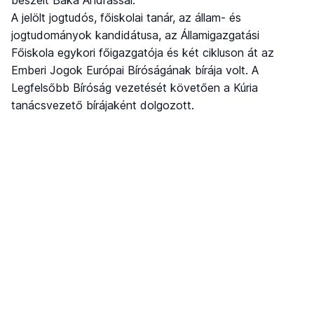
beszélt Baka Andrással.
A jelölt jogtudós, főiskolai tanár, az állam- és
jogtudományok kandidátusa, az Államigazgatási
Főiskola egykori főigazgatója és két cikluson át az
Emberi Jogok Európai Bíróságának bírája volt. A
Legfelsőbb Bíróság vezetését követően a Kúria
tanácsvezető bírájaként dolgozott.