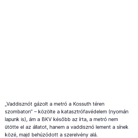
„Vaddisznót gázolt a metró a Kossuth téren
szombaton” – közölte a katasztrófavédelem (nyomán
lapunk is), ám a BKV később az írta, a metró nem
ütötte el az állatot, hanem a vaddisznó lement a sínek
közé, majd behúzódott a szerelvény alá.