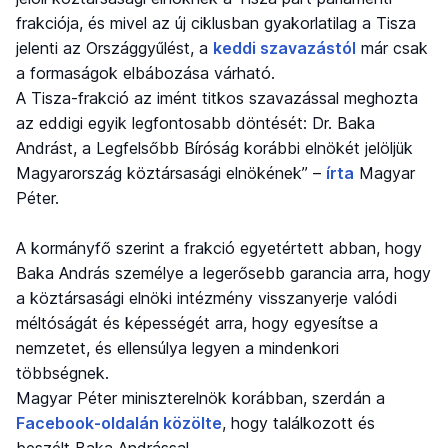
frakciója, és mivel az új ciklusban gyakorlatilag a Tisza
jelenti az Országgyűlést, a
keddi szavazástól
már csak
a formaságok elbábozása várható.
A Tisza-frakció az imént titkos szavazással meghozta
az eddigi egyik legfontosabb döntését: Dr. Baka
Andrást, a Legfelsőbb Bíróság korábbi elnökét jelöljük
Magyarország köztársasági elnökének” –
írta
Magyar
Péter.
A kormányfő szerint a frakció egyetértett abban, hogy
Baka András személye a legerősebb garancia arra, hogy
a köztársasági elnöki intézmény visszanyerje valódi
méltóságát és képességét arra, hogy egyesítse a
nemzetet, és ellensúlya legyen a mindenkori
többségnek.
Magyar Péter miniszterelnök korábban, szerdán a
Facebook-oldalán közölte
, hogy találkozott és