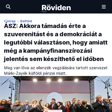
Címlap
Belföld
ÁSZ: Akkora támadás érte a
szuverenitást és a demokráciát a
legutóbbi választáson, hogy amiatt
még a kampányfinanszírozási
jelentés sem készíthető el időben
Meg van lőve az ellenzék vegzálására tartott szervezet
Márki-Zayék külföldi pénzei miatt.