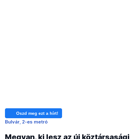
Oszd meg ezt a hírt!
Bulvár
2-es metró
Megvan, ki lesz az új köztársasági