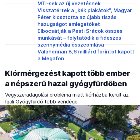
MTI-sek az új vezetésnek
Visszatértek a „kék plakátok”, Magyar
Péter kiosztotta az újabb tiszás
hazugságot emlegetőket
Elbocsátják a Pesti Srácok összes
munkását – folytatódik a fideszes
szennymédia összeomlása
Valahonnan 8,6 milliárd forintot kapott
a Megafon
Klórmérgezést kapott több ember
a népszerű hazai gyógyfürdőben
Vegyszeradagolási probléma miatt kórházba került az
Igali Gyógyfürdő több vendége.