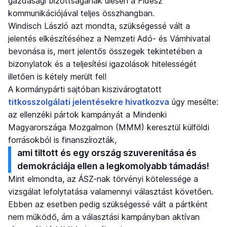
gazdasági bizottságának ülésén a Fidesz
kommunikációjával teljes összhangban.
Windisch László azt mondta, szükségessé vált a
jelentés elkészítéséhez a Nemzeti Adó- és Vámhivatal
bevonása is, mert jelentős összegek tekintetében a
bizonylatok és a teljesítési igazolások hitelességét
illetően is kétely merült fel!
A kormánypárti sajtóban kiszivárogtatott
titkosszolgálati jelentésekre hivatkozva
úgy mesélte:
az ellenzéki pártok kampányát a Mindenki
Magyarországa Mozgalmon (MMM) keresztül külföldi
forrásokból is finanszírozták,
ami tiltott és egy ország szuverenitása és
demokráciája ellen a legkomolyabb támadás!
Mint elmondta, az ÁSZ-nak törvényi kötelessége a
vizsgálat lefolytatása valamennyi választást követően.
Ebben az esetben pedig szükségessé vált a pártként
nem működő, ám a választási kampányban aktívan