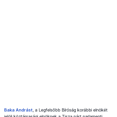
Baka Andrást
, a Legfelsőbb Bíróság korábbi elnökét
jelöli köztársasági elnöknek a Tisza párt parlamenti