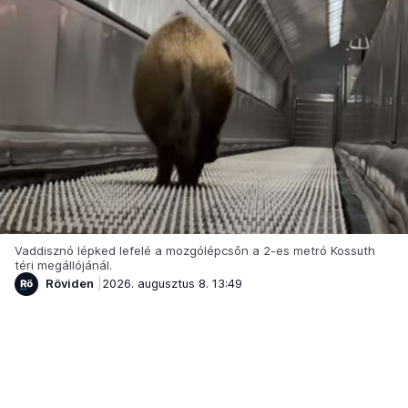
Vaddisznó lépked lefelé a mozgólépcsőn a 2-es metró Kossuth
téri megállójánál.
Röviden
2026. augusztus 8. 13:49