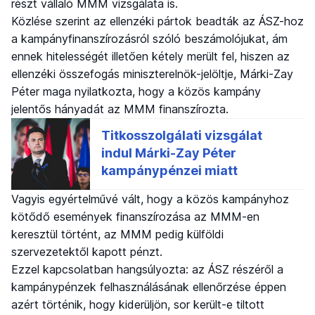
részt vállaló MMM vizsgálata is.
Közlése szerint az ellenzéki pártok beadták az ÁSZ-hoz
a kampányfinanszírozásról szóló beszámolójukat, ám
ennek hitelességét illetően kétely merült fel, hiszen az
ellenzéki összefogás miniszterelnök-jelöltje, Márki-Zay
Péter maga nyilatkozta, hogy a közös kampány
jelentős hányadát az MMM finanszírozta.
Vagyis egyértelművé vált, hogy a közös kampányhoz
kötődő események finanszírozása az MMM-en
keresztül történt, az MMM pedig külföldi
szervezetektől kapott pénzt.
Ezzel kapcsolatban hangsúlyozta: az ÁSZ részéről a
kampánypénzek felhasználásának ellenőrzése éppen
azért történik, hogy kiderüljön, sor került-e tiltott