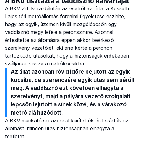
A BKV tisztázta a vaddisznó kálváriáját
A BKV Zrt. kora délután az esetről azt írta: a Kossuth
Lajos téri metróállomás forgalmi ügyeletese észlelte,
hogy az egyik, üzemen kívüli mozgólépcsőn egy
vaddisznó megy lefelé a peronszintre. Azonnal
értesítette az állomásra éppen akkor beérkező
szerelvény vezetőjét, aki arra kérte a peronon
tartózkodó utasokat, hogy a biztonságuk érdekében
szálljanak vissza a metrókocsikba.
Az állat azonban rövid időre bejutott az egyik
kocsiba, de szerencsére egyik utas sem sérült
meg. A vaddisznó ezt követően elhagyta a
szerelvényt, majd a pályára vezető szolgálati
lépcsőn lejutott a sínek közé, és a várakozó
metró alá húzódott.
A BKV munkatársai azonnal kiürítették és lezárták az
állomást, minden utas biztonságban elhagyta a
területet.