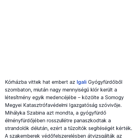
Kórházba vittek hat embert az
Igali
Gyógyfürdőből
szombaton, miután nagy mennyiségű klór került a
létesítmény egyik medencéjébe – közölte a Somogy
Megyei Katasztrófavédelmi Igazgatóság szóvivője.
Mihályka Szabina azt mondta, a gyógyfürdő
élményfürdőjében rosszullétre panaszkodtak a
strandolók délután, ezért a tűzoltók segítéségét kérték.
A szakemberek védőfelszerelésben átvizsgálták az