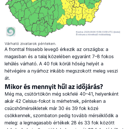
Várható zivatarok pénteken.
A fronttal frissebb levegő érkezik az országba: a
magasban és a talaj közelében egyaránt 7–8 fokos
lehűlés várható. A 40 fok körüli hőség helyét a
hétvégére a nyárhoz inkább megszokott meleg veszi
át.
Mikor és mennyit hűl az időjárás?
Még ma, csütörtökön még sokfelé 40–41, helyenként
akár 42 Celsius-fokot is mérhetnek, pénteken a
csúcshőmérsékletek már 30 és 39 fok közé
csökkennek, szombaton pedig tovább mérséklődik a
meleg: a legmagasabb értékek 28 és 33 fok között