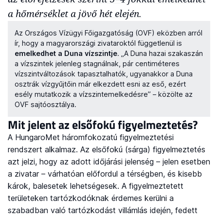
a hőmérséklet a jövő hét elején.
Az Országos Vízügyi Főigazgatóság (OVF) eközben arról
ír, hogy a magyarországi zivataroktól függetlenül is
emelkedhet a Duna vízszintje
. „A Duna hazai szakaszán
a vízszintek jelenleg stagnálnak, pár centiméteres
vízszintváltozások tapasztalhatók, ugyanakkor a Duna
osztrák vízgyűjtőin már elkezdett esni az eső, ezért
esély mutatkozik a vízszintemelkedésre” – közölte az
OVF sajtóosztálya.
Mit jelent az elsőfokú figyelmeztetés?
A HungaroMet háromfokozatú figyelmeztetési
rendszert alkalmaz. Az elsőfokú (sárga) figyelmeztetés
azt jelzi, hogy az adott időjárási jelenség – jelen esetben
a zivatar – várhatóan előfordul a térségben, és kisebb
károk, balesetek lehetségesek. A figyelmeztetett
területeken tartózkodóknak érdemes kerülni a
szabadban való tartózkodást villámlás idején, fedett