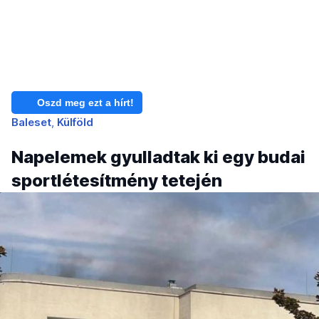
Oszd meg ezt a hírt!
Baleset
Külföld
Napelemek gyulladtak ki egy budai
sportlétesítmény tetején