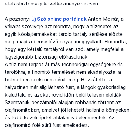
ellátásbiztonsági következménye sincsen.
A pozsonyi
Új Szó online portálnak
Anton Molnár, a
vállalat szóvivője azt mondta, hogy a tűzesetet az
egyik kőolajtermékeket tároló tartály sérülése előzte
meg, majd a benne lévő anyag meggyulladt. Elmondta,
hogy egy kétfalú tartályról van szó, amely megfelel a
legszigorúbb biztonsági előírásoknak.
A tűz nem terjedt át más technológiai egységekre és
tárolókra, a finomító termelését nem akadályozta, a
balesetben senki nem sérült meg. Hozzátette: a
helyszínen már alig látható füst, a lángok gyakorlatilag
kialudtak, és azokat rövid időn belül teljesen eloltják.
Szemtanúk beszámolói alapján robbanás történt az
olajfinomítóban, amelyet jól lehetett hallani a környéken,
és több közeli épület ablakai is beleremegtek. Az
olajfinomító fölé sűrű füst emelkedett.