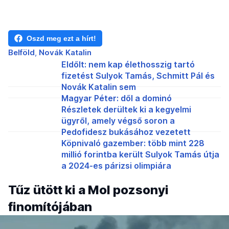
Oszd meg ezt a hírt!
Belföld
Novák Katalin
Eldőlt: nem kap élethosszig tartó
fizetést Sulyok Tamás, Schmitt Pál és
Novák Katalin sem
Magyar Péter: dől a dominó
Részletek derültek ki a kegyelmi
ügyről, amely végső soron a
Pedofidesz bukásához vezetett
Köpnivaló gazember: több mint 228
millió forintba került Sulyok Tamás útja
a 2024-es párizsi olimpiára
Tűz ütött ki a Mol pozsonyi
finomítójában