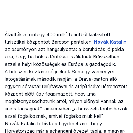
Átadták a mintegy 400 millió forintból kialakított
turisztikai központot Barcson pénteken.
Novák Katalin
az eseményen azt hangsúlyozta: a beruházás jó példa
arra, hogy ha bölcs döntések születnek Brüsszelben,
azzal a helyi közösségek és Európa is gazdagodik.
A fideszes köztársasági elnök Somogy vármegyei
látogatásának második napján, a Dráva-parton álló
egykori sóraktár felújításával és átépítésével létrehozott
központ előtt úgy fogalmazott, hogy „ma
megbizonyosodhatunk arról, milyen előnyei vannak az
uniós tagságnak”, amennyiben „a brüsszeli döntéshozók
azzal foglalkoznak, amivel foglalkozniuk kell”.
Novák Katalin felhívta a figyelmet arra, hogy
Horvátország már a schengeni övezet tagja, a magyar-