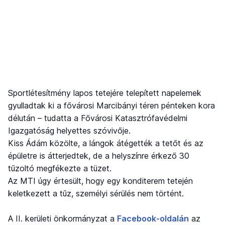
Sportlétesítmény lapos tetejére telepített napelemek
gyulladtak ki a fővárosi Marcibányi téren pénteken kora
délután – tudatta a Fővárosi Katasztrófavédelmi
Igazgatóság helyettes szóvivője.
Kiss Ádám közölte, a lángok átégették a tetőt és az
épületre is átterjedtek, de a helyszínre érkező 30
tűzoltó megfékezte a tüzet.
Az MTI úgy értesült, hogy egy konditerem tetején
keletkezett a tűz, személyi sérülés nem történt.
A II. kerületi önkormányzat a
Facebook-oldalán
az