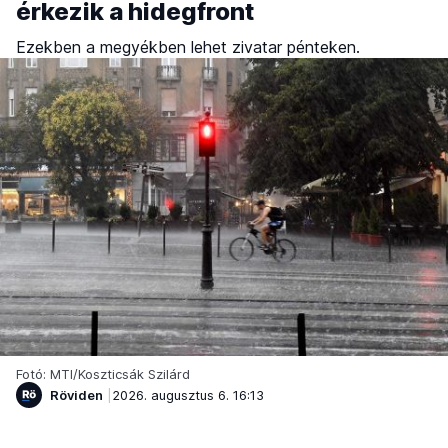
érkezik a hidegfront
Ezekben a megyékben lehet zivatar pénteken.
Fotó: MTI/Koszticsák Szilárd
Röviden
2026. augusztus 6. 16:13