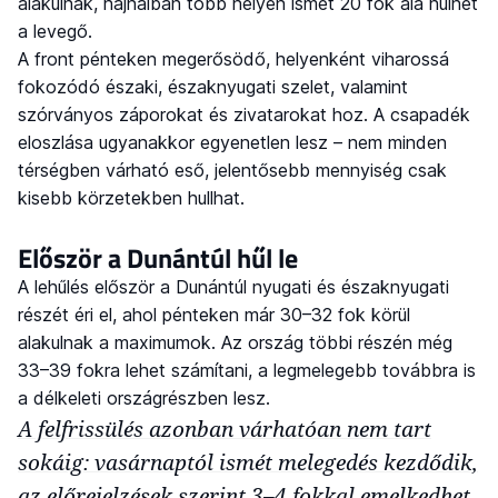
alakulnak, hajnalban több helyen ismét 20 fok alá hűlhet
a levegő.
A front pénteken megerősödő, helyenként viharossá
fokozódó északi, északnyugati szelet, valamint
szórványos záporokat és zivatarokat hoz. A csapadék
eloszlása ugyanakkor egyenetlen lesz – nem minden
térségben várható eső, jelentősebb mennyiség csak
kisebb körzetekben hullhat.
Először a Dunántúl hűl le
A lehűlés először a Dunántúl nyugati és északnyugati
részét éri el, ahol pénteken már 30–32 fok körül
alakulnak a maximumok. Az ország többi részén még
33–39 fokra lehet számítani, a legmelegebb továbbra is
a délkeleti országrészben lesz.
A felfrissülés azonban várhatóan nem tart
sokáig: vasárnaptól ismét melegedés kezdődik,
az előrejelzések szerint 3–4 fokkal emelkedhet