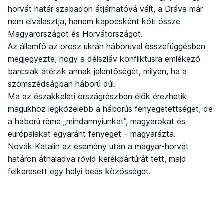
horvát határ szabadon átjárhatóvá vált, a Dráva már
nem elválasztja, hanem kapocsként köti össze
Magyarországot és Horvátországot.
Az államfő az orosz ukrán háborúval összefüggésben
megjegyezte, hogy a délszláv konfliktusra emlékező
barcsiak átérzik annak jelentőségét, milyen, ha a
szomszédságban háború dúl.
Ma az északkeleti országrészben élők érezhetik
magukhoz legközelebb a háborús fenyegetettséget, de
a háború réme „mindannyiunkat”, magyarokat és
európaiakat egyaránt fenyeget – magyarázta.
Novák Katalin az esemény után a magyar-horvát
határon áthaladva rövid kerékpártúrát tett, majd
felkeresett egy helyi beás közösséget.