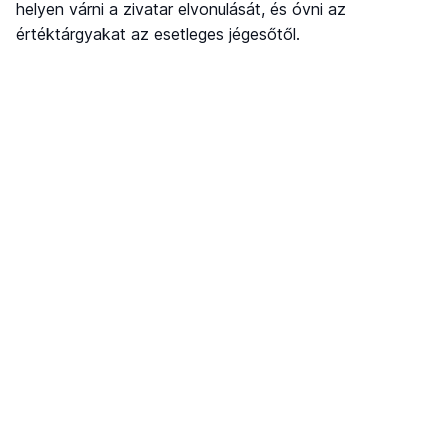
helyen várni a zivatar elvonulását, és óvni az
értéktárgyakat az esetleges jégesőtől.