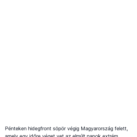
Pénteken hidegfront söpör végig Magyarország felett,
amely egy időre véget vet az elmúlt napok extrém