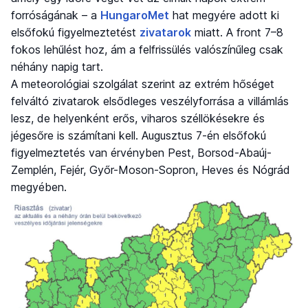
forróságának – a
HungaroMet
hat megyére adott ki
elsőfokú figyelmeztetést
zivatarok
miatt. A front 7–8
fokos lehűlést hoz, ám a felfrissülés valószínűleg csak
néhány napig tart.
A meteorológiai szolgálat szerint az extrém hőséget
felváltó zivatarok elsődleges veszélyforrása a villámlás
lesz, de helyenként erős, viharos széllökésekre és
jégesőre is számítani kell. Augusztus 7-én elsőfokú
figyelmeztetés van érvényben Pest, Borsod-Abaúj-
Zemplén, Fejér, Győr-Moson-Sopron, Heves és Nógrád
megyében.