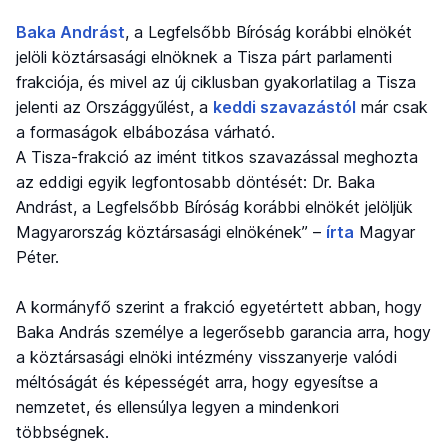
Baka Andrást
, a Legfelsőbb Bíróság korábbi elnökét
jelöli köztársasági elnöknek a Tisza párt parlamenti
frakciója, és mivel az új ciklusban gyakorlatilag a Tisza
jelenti az Országgyűlést, a
keddi szavazástól
már csak
a formaságok elbábozása várható.
A Tisza-frakció az imént titkos szavazással meghozta
az eddigi egyik legfontosabb döntését: Dr. Baka
Andrást, a Legfelsőbb Bíróság korábbi elnökét jelöljük
Magyarország köztársasági elnökének” –
írta
Magyar
Péter.
A kormányfő szerint a frakció egyetértett abban, hogy
Baka András személye a legerősebb garancia arra, hogy
a köztársasági elnöki intézmény visszanyerje valódi
méltóságát és képességét arra, hogy egyesítse a
nemzetet, és ellensúlya legyen a mindenkori
többségnek.