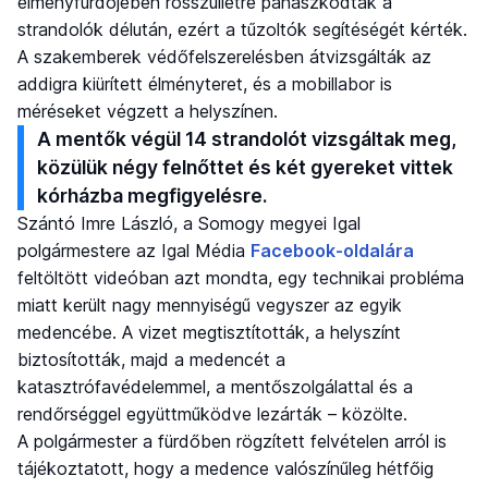
élményfürdőjében rosszullétre panaszkodtak a
strandolók délután, ezért a tűzoltók segítéségét kérték.
A szakemberek védőfelszerelésben átvizsgálták az
addigra kiürített élményteret, és a mobillabor is
méréseket végzett a helyszínen.
A mentők végül 14 strandolót vizsgáltak meg,
közülük négy felnőttet és két gyereket vittek
kórházba megfigyelésre.
Szántó Imre László, a Somogy megyei Igal
polgármestere az Igal Média
Facebook-oldalára
feltöltött videóban azt mondta, egy technikai probléma
miatt került nagy mennyiségű vegyszer az egyik
medencébe. A vizet megtisztították, a helyszínt
biztosították, majd a medencét a
katasztrófavédelemmel, a mentőszolgálattal és a
rendőrséggel együttműködve lezárták – közölte.
A polgármester a fürdőben rögzített felvételen arról is
tájékoztatott, hogy a medence valószínűleg hétfőig