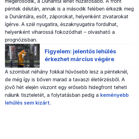
megerősödik, a Dunántúl lehet huzatosabb. A front
péntek délután, annak is a második felében érkezik meg
a Dunántúlra, esőt, záporokat, helyenként zivatarokat
ígérve. A szél nyugatira, északnyugatira fordulhat,
helyenként viharossá fokozódhat – olvasható a
prognózisban.
A szombat néhány fokkal hűvösebb lesz a pénteknél,
de még így is bőven marad a tavaszi életérzésből. A
jövő hét elején viszont egy erősebb hidegfront teheti
nálunk tiszteletét, a folytatásban pedig a
keményebb
lehűlés sem kizárt
.