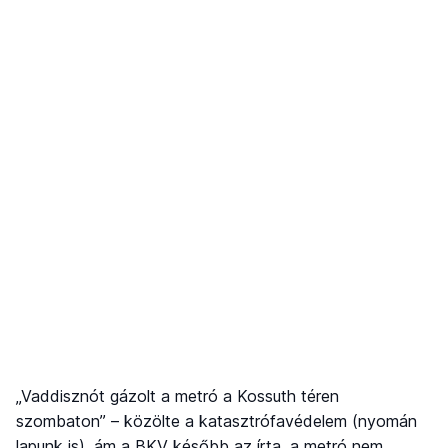
„Vaddisznót gázolt a metró a Kossuth téren
szombaton” – közölte a katasztrófavédelem (nyomán
lapunk is), ám a BKV később az írta, a metró nem