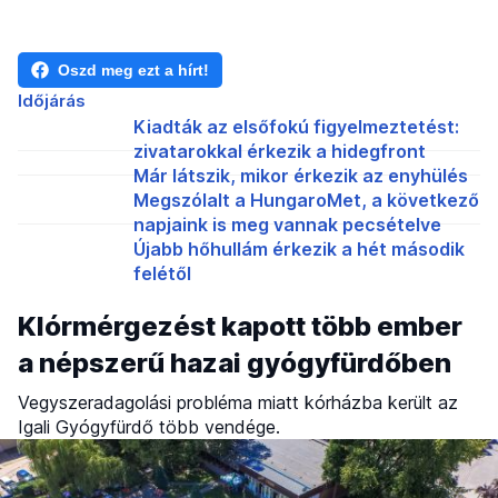
Oszd meg ezt a hírt!
Időjárás
Kiadták az elsőfokú figyelmeztetést:
zivatarokkal érkezik a hidegfront
Már látszik, mikor érkezik az enyhülés
Megszólalt a HungaroMet, a következő
napjaink is meg vannak pecsételve
Újabb hőhullám érkezik a hét második
felétől
Klórmérgezést kapott több ember
a népszerű hazai gyógyfürdőben
Vegyszeradagolási probléma miatt kórházba került az
Igali Gyógyfürdő több vendége.