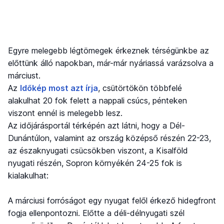
Egyre melegebb légtömegek érkeznek térségünkbe az
előttünk álló napokban, már-már nyáriassá varázsolva a
márciust.
Az
Időkép most azt írja
, csütörtökön többfelé
alakulhat 20 fok felett a nappali csúcs, pénteken
viszont ennél is melegebb lesz.
Az időjárásportál térképén azt látni, hogy a Dél-
Dunántúlon, valamint az ország középső részén 22-23,
az északnyugati csücsökben viszont, a Kisalföld
nyugati részén, Sopron környékén 24-25 fok is
kialakulhat:
A márciusi forróságot egy nyugat felől érkező hidegfront
fogja ellenpontozni. Előtte a déli-délnyugati szél