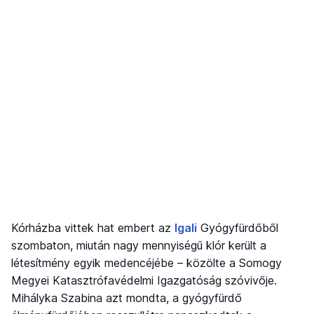
Kórházba vittek hat embert az
Igali
Gyógyfürdőből
szombaton, miután nagy mennyiségű klór került a
létesítmény egyik medencéjébe – közölte a Somogy
Megyei Katasztrófavédelmi Igazgatóság szóvivője.
Mihályka Szabina azt mondta, a gyógyfürdő