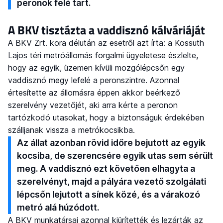
peronok felé tart.
A BKV tisztázta a vaddisznó kálváriáját
A BKV Zrt. kora délután az esetről azt írta: a Kossuth
Lajos téri metróállomás forgalmi ügyeletese észlelte,
hogy az egyik, üzemen kívüli mozgólépcsőn egy
vaddisznó megy lefelé a peronszintre. Azonnal
értesítette az állomásra éppen akkor beérkező
szerelvény vezetőjét, aki arra kérte a peronon
tartózkodó utasokat, hogy a biztonságuk érdekében
szálljanak vissza a metrókocsikba.
Az állat azonban rövid időre bejutott az egyik
kocsiba, de szerencsére egyik utas sem sérült
meg. A vaddisznó ezt követően elhagyta a
szerelvényt, majd a pályára vezető szolgálati
lépcsőn lejutott a sínek közé, és a várakozó
metró alá húzódott.
A BKV munkatársai azonnal kiürítették és lezárták az