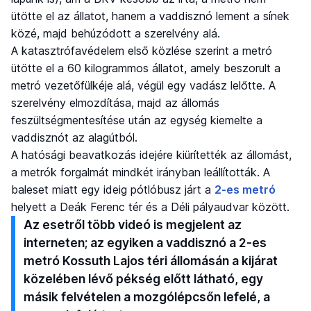
ütötte el az állatot, hanem a vaddisznó lement a sínek
közé, majd behúzódott a szerelvény alá.
A katasztrófavédelem első közlése szerint a metró
ütötte el a 60 kilogrammos állatot, amely beszorult a
metró vezetőfülkéje alá, végül egy vadász lelőtte. A
szerelvény elmozdítása, majd az állomás
feszültségmentesítése után az egység kiemelte a
vaddisznót az alagútból.
A hatósági beavatkozás idejére kiürítették az állomást,
a metrók forgalmát mindkét irányban leállították. A
baleset miatt egy ideig pótlóbusz járt a
2-es metró
helyett a Deák Ferenc tér és a Déli pályaudvar között.
Az esetről több videó is megjelent az
interneten; az egyiken a vaddisznó a 2-es
metró Kossuth Lajos téri állomásán a kijárat
közelében lévő pékség előtt látható, egy
másik felvételen a mozgólépcsőn lefelé, a