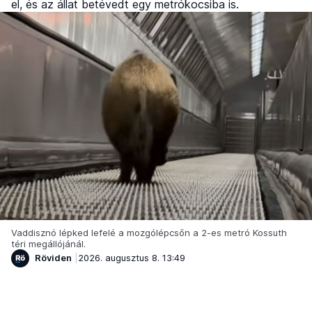
el, és az állat betévedt egy metrókocsiba is.
Vaddisznó lépked lefelé a mozgólépcsőn a 2-es metró Kossuth
téri megállójánál.
Röviden
2026. augusztus 8. 13:49