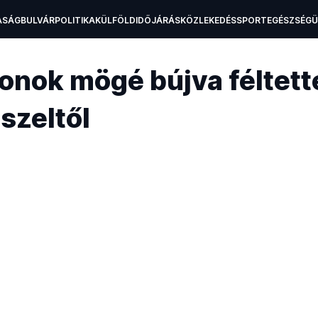
ASÁG
BULVÁR
POLITIKA
KÜLFÖLD
IDŐJÁRÁS
KÖZLEKEDÉS
SPORT
EGÉSZSÉG
H
onok mögé bújva féltett
szeltől