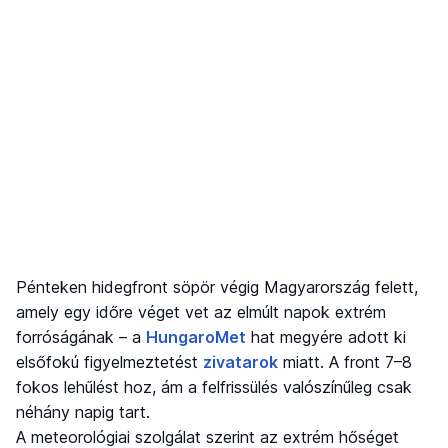
Pénteken hidegfront söpör végig Magyarország felett,
amely egy időre véget vet az elmúlt napok extrém
forróságának – a
HungaroMet
hat megyére adott ki
elsőfokú figyelmeztetést
zivatarok
miatt. A front 7–8
fokos lehűlést hoz, ám a felfrissülés valószínűleg csak
néhány napig tart.
A meteorológiai szolgálat szerint az extrém hőséget