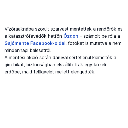
Vízóraaknába szorult szarvast mentettek a rendőrök és
a katasztrófavédők hétfőn
Ózdon
– számolt be róla a
Sajómente Facebook-oldal
, fotókat is mutatva a nem
mindennapi balesetről.
A mentési akció során daruval sértetlenül kiemelték a
gím bikát, biztonságban elszállítottak egy közeli
erdőbe, majd felügyelet mellett elengedték.