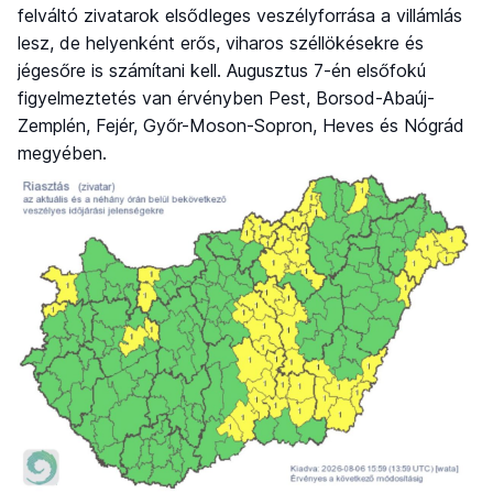
felváltó zivatarok elsődleges veszélyforrása a villámlás
lesz, de helyenként erős, viharos széllökésekre és
jégesőre is számítani kell. Augusztus 7-én elsőfokú
figyelmeztetés van érvényben Pest, Borsod-Abaúj-
Zemplén, Fejér, Győr-Moson-Sopron, Heves és Nógrád
megyében.