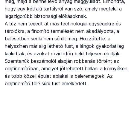
meg, majd a benne lévő anyag meggyulladt. Elmondta,
hogy egy kétfalú tartályról van szó, amely megfelel a
legszigorúbb biztonsági előírásoknak.
A tűz nem terjedt át más technológiai egységekre és
tárolókra, a finomító termelését nem akadályozta, a
balesetben senki nem sérült meg. Hozzátette: a
helyszínen már alig látható füst, a lángok gyakorlatilag
kialudtak, és azokat rövid időn belül teljesen eloltják.
Szemtanúk beszámolói alapján robbanás történt az
olajfinomítóban, amelyet jól lehetett hallani a környéken,
és több közeli épület ablakai is beleremegtek. Az
olajfinomító fölé sűrű füst emelkedett.