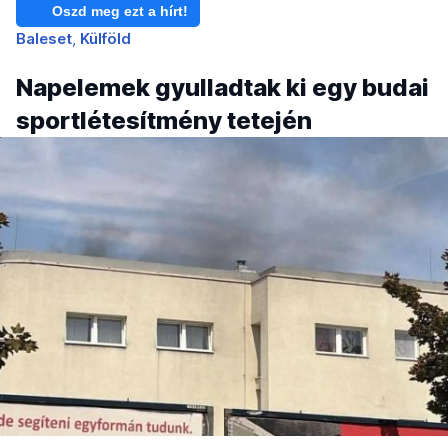
Oszd meg ezt a hírt!
Baleset
Külföld
Napelemek gyulladtak ki egy budai
sportlétesítmény tetején