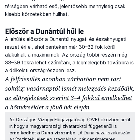
térségben várható eső, jelentősebb mennyiség csak
kisebb körzetekben hullhat.
Először a Dunántúl hűl le
A lehűlés először a Dunántúl nyugati és északnyugati
részét éri el, ahol pénteken már 30–32 fok körül
alakulnak a maximumok. Az ország többi részén még
33–39 fokra lehet számítani, a legmelegebb továbbra is
a délkeleti országrészben lesz.
A felfrissülés azonban várhatóan nem tart
sokáig: vasárnaptól ismét melegedés kezdődik,
az előrejelzések szerint 3–4 fokkal emelkedhet
a hőmérséklet a jövő hét elején.
Az Országos Vízügyi Főigazgatóság (OVF) eközben arról
ír, hogy a magyarországi zivataroktól függetlenül is
emelkedhet a Duna vízszintje
. „A Duna hazai szakaszán
a vízszintek jelenleg stagnálnak, pár centiméteres