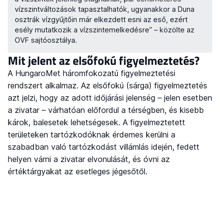
vízszintváltozások tapasztalhatók, ugyanakkor a Duna
osztrák vízgyűjtőin már elkezdett esni az eső, ezért
esély mutatkozik a vízszintemelkedésre” – közölte az
OVF sajtóosztálya.
Mit jelent az elsőfokú figyelmeztetés?
A HungaroMet háromfokozatú figyelmeztetési
rendszert alkalmaz. Az elsőfokú (sárga) figyelmeztetés
azt jelzi, hogy az adott időjárási jelenség – jelen esetben
a zivatar – várhatóan előfordul a térségben, és kisebb
károk, balesetek lehetségesek. A figyelmeztetett
területeken tartózkodóknak érdemes kerülni a
szabadban való tartózkodást villámlás idején, fedett
helyen várni a zivatar elvonulását, és óvni az
értéktárgyakat az esetleges jégesőtől.