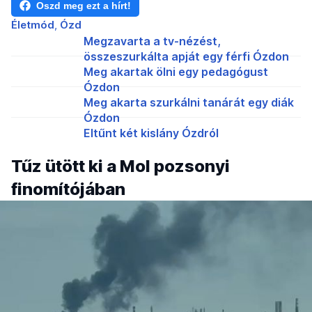
Oszd meg ezt a hírt!
Életmód
Ózd
Megzavarta a tv-nézést,
összeszurkálta apját egy férfi Ózdon
Meg akartak ölni egy pedagógust
Ózdon
Meg akarta szurkálni tanárát egy diák
Ózdon
Eltűnt két kislány Ózdról
Tűz ütött ki a Mol pozsonyi
finomítójában