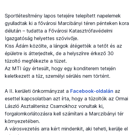
Sportlétesítmény lapos tetejére telepített napelemek
gyulladtak ki a fővárosi Marcibányi téren pénteken kora
délután – tudatta a Fővárosi Katasztrófavédelmi
Igazgatóság helyettes szóvivője.
Kiss Ádám közölte, a lángok átégették a tetőt és az
épületre is átterjedtek, de a helyszínre érkező 30
tűzoltó megfékezte a tüzet.
Az MTI úgy értesült, hogy egy konditerem tetején
keletkezett a tűz, személyi sérülés nem történt.
A II. kerületi önkormányzat a
Facebook-oldalán
az
esettel kapcsolatban azt írta, hogy a tűzoltók az Ormai
László Asztalitenisz Csarnokhoz vonultak ki,
forgalomkorlátozásra kell számítani a Marczibányi tér
környezetében.
A városvezetés arra kért mindenkit, aki teheti, kerülje el