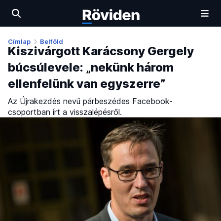
Címlap
Belföld
Kiszivárgott Karácsony Gergely
búcsúlevele: „nekünk három
ellenfelünk van egyszerre”
Az Újrakezdés nevű párbeszédes Facebook-
csoportban írt a visszalépésről.