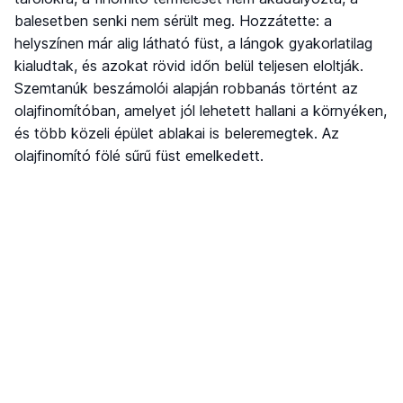
balesetben senki nem sérült meg. Hozzátette: a
helyszínen már alig látható füst, a lángok gyakorlatilag
kialudtak, és azokat rövid időn belül teljesen eloltják.
Szemtanúk beszámolói alapján robbanás történt az
olajfinomítóban, amelyet jól lehetett hallani a környéken,
és több közeli épület ablakai is beleremegtek. Az
olajfinomító fölé sűrű füst emelkedett.