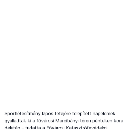
Sportlétesítmény lapos tetejére telepített napelemek
gyulladtak ki a fővárosi Marcibányi téren pénteken kora
délután – tudatta a Fővárosi Katasztrófavédelmi