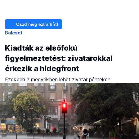
Oszd meg ezt a hírt!
Baleset
Kiadták az elsőfokú
figyelmeztetést: zivatarokkal
érkezik a hidegfront
Ezekben a megyékben lehet zivatar pénteken.