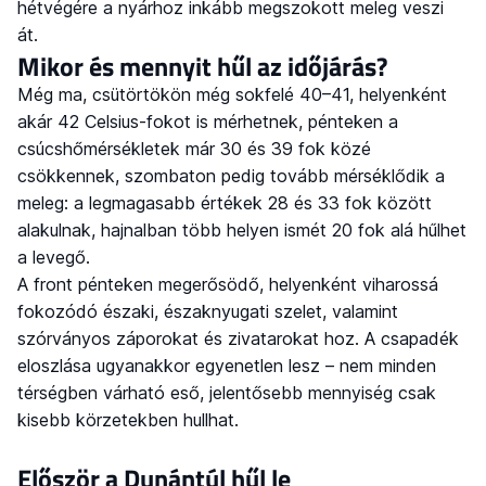
hétvégére a nyárhoz inkább megszokott meleg veszi
át.
Mikor és mennyit hűl az időjárás?
Még ma, csütörtökön még sokfelé 40–41, helyenként
akár 42 Celsius-fokot is mérhetnek, pénteken a
csúcshőmérsékletek már 30 és 39 fok közé
csökkennek, szombaton pedig tovább mérséklődik a
meleg: a legmagasabb értékek 28 és 33 fok között
alakulnak, hajnalban több helyen ismét 20 fok alá hűlhet
a levegő.
A front pénteken megerősödő, helyenként viharossá
fokozódó északi, északnyugati szelet, valamint
szórványos záporokat és zivatarokat hoz. A csapadék
eloszlása ugyanakkor egyenetlen lesz – nem minden
térségben várható eső, jelentősebb mennyiség csak
kisebb körzetekben hullhat.
Először a Dunántúl hűl le