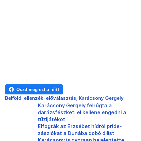
Oszd meg ezt a hírt!
Belföld
ellenzéki előválasztás
Karácsony Gergely
Karácsony Gergely felrúgta a
darázsfészket: el kellene engedni a
tűzijátékot
Elfogták az Erzsébet hídról pride-
zászlókat a Dunába dobó dilist
Karácsony is gyorsan bejelentette,