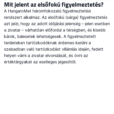
Mit jelent az elsőfokú figyelmeztetés?
A HungaroMet háromfokozatú figyelmeztetési
rendszert alkalmaz. Az elsőfokú (sárga) figyelmeztetés
azt jelzi, hogy az adott időjárási jelenség – jelen esetben
a zivatar – várhatóan előfordul a térségben, és kisebb
károk, balesetek lehetségesek. A figyelmeztetett
területeken tartózkodóknak érdemes kerülni a
szabadban való tartózkodást villámlás idején, fedett
helyen várni a zivatar elvonulását, és óvni az
értéktárgyakat az esetleges jégesőtől.