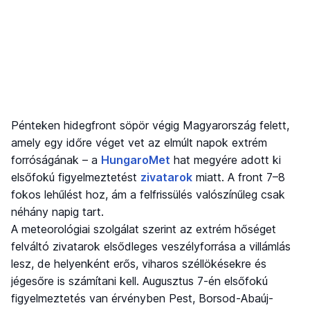
Pénteken hidegfront söpör végig Magyarország felett,
amely egy időre véget vet az elmúlt napok extrém
forróságának – a
HungaroMet
hat megyére adott ki
elsőfokú figyelmeztetést
zivatarok
miatt. A front 7–8
fokos lehűlést hoz, ám a felfrissülés valószínűleg csak
néhány napig tart.
A meteorológiai szolgálat szerint az extrém hőséget
felváltó zivatarok elsődleges veszélyforrása a villámlás
lesz, de helyenként erős, viharos széllökésekre és
jégesőre is számítani kell. Augusztus 7-én elsőfokú
figyelmeztetés van érvényben Pest, Borsod-Abaúj-