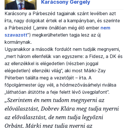
Karácsony a Párbeszéd tagjainak szánt levélben azt
írta, nagy dolgokat értek el a kampányban, és szerinte
a Párbeszéd („amire önállóan még élő ember
nem
szavazott
”) megkerülhetetlen tagja lesz az új
kormánynak.
Ugyanakkor a második fordulót nem tudják megnyerni,
„mert három ellenfelük van egyszerre: a Fidesz, a DK és
az ellenzékkel is elégedetlen (részben joggal
elégedetlen) ellenzéki világ”, aki most Márki-Zay
Péterben találta meg a vezetőjét – írta. A
főpolgármester úgy véli, a hódmezővásárhelyi riválisa
„láthatóan átütötte a feje felett lévő üvegplafont”.
„Szerintem én nem tudom megnyerni az
előválasztást, Dobrev Klára meg tudja nyerni
az előválasztást, de nem tudja legyőzni
Orbánt, Márki meg tudja nyerni az