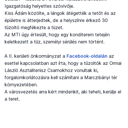
Igazgatóság helyettes szóvivője.
Kiss Ádám közölte, a lángok átégették a tetőt és az
épületre is átterjedtek, de a helyszínre érkező 30
tűzoltó megfékezte a tüzet.
Az MTI úgy értesült, hogy egy konditerem tetején
keletkezett a tűz, személyi sérülés nem történt.
A II. kerületi önkormányzat a
Facebook-oldalán
az
esettel kapcsolatban azt írta, hogy a tűzoltók az Ormai
László Asztalitenisz Csarnokhoz vonultak ki,
forgalomkorlátozásra kell számítani a Marczibányi tér
környezetében.
A városvezetés arra kért mindenkit, aki teheti, kerülje el
a teret.