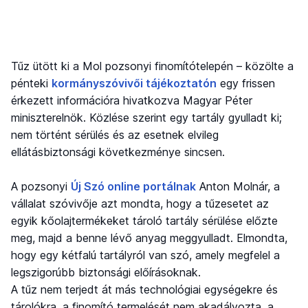
Tűz ütött ki a Mol pozsonyi finomítótelepén – közölte a
pénteki
kormányszóvivői tájékoztatón
egy frissen
érkezett információra hivatkozva Magyar Péter
miniszterelnök. Közlése szerint egy tartály gyulladt ki;
nem történt sérülés és az esetnek elvileg
ellátásbiztonsági következménye sincsen.
A pozsonyi
Új Szó online portálnak
Anton Molnár, a
vállalat szóvivője azt mondta, hogy a tűzesetet az
egyik kőolajtermékeket tároló tartály sérülése előzte
meg, majd a benne lévő anyag meggyulladt. Elmondta,
hogy egy kétfalú tartályról van szó, amely megfelel a
legszigorúbb biztonsági előírásoknak.
A tűz nem terjedt át más technológiai egységekre és
tárolókra, a finomító termelését nem akadályozta, a