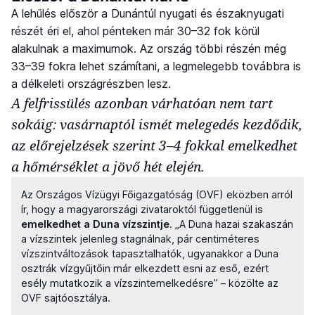
A lehűlés először a Dunántúl nyugati és északnyugati
részét éri el, ahol pénteken már 30–32 fok körül
alakulnak a maximumok. Az ország többi részén még
33–39 fokra lehet számítani, a legmelegebb továbbra is
a délkeleti országrészben lesz.
A felfrissülés azonban várhatóan nem tart
sokáig: vasárnaptól ismét melegedés kezdődik,
az előrejelzések szerint 3–4 fokkal emelkedhet
a hőmérséklet a jövő hét elején.
Az Országos Vízügyi Főigazgatóság (OVF) eközben arról
ír, hogy a magyarországi zivataroktól függetlenül is
emelkedhet a Duna vízszintje
. „A Duna hazai szakaszán
a vízszintek jelenleg stagnálnak, pár centiméteres
vízszintváltozások tapasztalhatók, ugyanakkor a Duna
osztrák vízgyűjtőin már elkezdett esni az eső, ezért
esély mutatkozik a vízszintemelkedésre” – közölte az
OVF sajtóosztálya.