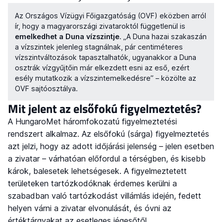
Az Országos Vízügyi Főigazgatóság (OVF) eközben arról
ír, hogy a magyarországi zivataroktól függetlenül is
emelkedhet a Duna vízszintje
. „A Duna hazai szakaszán
a vízszintek jelenleg stagnálnak, pár centiméteres
vízszintváltozások tapasztalhatók, ugyanakkor a Duna
osztrák vízgyűjtőin már elkezdett esni az eső, ezért
esély mutatkozik a vízszintemelkedésre” – közölte az
OVF sajtóosztálya.
Mit jelent az elsőfokú figyelmeztetés?
A HungaroMet háromfokozatú figyelmeztetési
rendszert alkalmaz. Az elsőfokú (sárga) figyelmeztetés
azt jelzi, hogy az adott időjárási jelenség – jelen esetben
a zivatar – várhatóan előfordul a térségben, és kisebb
károk, balesetek lehetségesek. A figyelmeztetett
területeken tartózkodóknak érdemes kerülni a
szabadban való tartózkodást villámlás idején, fedett
helyen várni a zivatar elvonulását, és óvni az
értéktárgyakat az esetleges jégesőtől.