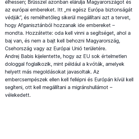
élhessen; Brüsszel azonban elárulja Magyarországot és
az európai embereket. Itt „mi egész Európa biztonságát
védjük”, és remélhetőleg sikerül megállítani azt a tervet,
hogy Afganisztánból hozzanak ide embereket –
mondta. Hozzátette: oda kell vinni a segítséget, ahol a
baj van, és nem a bajt kell behozni Magyarország,
Csehország vagy az Európai Unió területére.
Andrej Babis kijelentette, hogy az EU sok értelmetlen
dologgal foglalkozik, mint például a kvóták, amelyek
helyett más megoldásokat javasoltak. Az
embercsempészek ellen kell fellépni és Európán kívül kell
segíteni, ott kell megállítani a migránshullámot –
vélekedett.