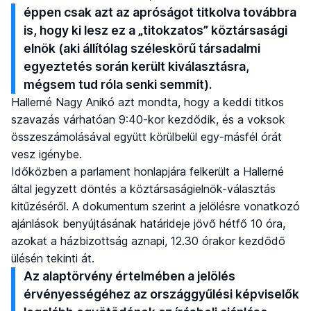
éppen csak azt az apróságot titkolva továbbra
is, hogy ki lesz ez a „titokzatos” köztársasági
elnök (aki állítólag széleskörű társadalmi
egyeztetés során került kiválasztásra,
mégsem tud róla senki semmit).
Hallerné Nagy Anikó azt mondta, hogy a keddi titkos
szavazás várhatóan 9:40-kor kezdődik, és a voksok
összeszámolásával együtt körülbelül egy-másfél órát
vesz igénybe.
Időközben a parlament honlapjára felkerült a Hallerné
által jegyzett döntés a köztársaságielnök-választás
kitűzéséről. A dokumentum szerint a jelölésre vonatkozó
ajánlások benyújtásának határideje jövő hétfő 10 óra,
azokat a házbizottság aznapi, 12.30 órakor kezdődő
ülésén tekinti át.
Az alaptörvény értelmében a jelölés
érvényességéhez az országgyűlési képviselők