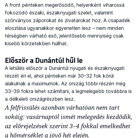
A front pénteken megerősödő, helyenként viharossá
fokozódó északi, északnyugati szelet, valamint
szórványos záporokat és zivatarokat hoz. A csapadék
eloszlása ugyanakkor egyenetlen lesz – nem minden
térségben várható eső, jelentősebb mennyiség csak
kisebb körzetekben hullhat.
Először a Dunántúl hűl le
A lehűlés először a Dunántúl nyugati és északnyugati
részét éri el, ahol pénteken már 30–32 fok körül
alakulnak a maximumok. Az ország többi részén még
33–39 fokra lehet számítani, a legmelegebb továbbra is
a délkeleti országrészben lesz.
A felfrissülés azonban várhatóan nem tart
sokáig: vasárnaptól ismét melegedés kezdődik,
az előrejelzések szerint 3–4 fokkal emelkedhet
a hőmérséklet a jövő hét elején.