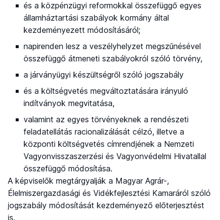
és a közpénzügyi reformokkal összefüggő egyes
államháztartási szabályok kormány által
kezdeményezett módosításáról;
napirenden lesz a veszélyhelyzet megszűnésével
összefüggő átmeneti szabályokról szóló törvény,
a járványügyi készültségről szóló jogszabály
és a költségvetés megváltoztatására irányuló
indítványok megvitatása,
valamint az egyes törvényeknek a rendészeti
feladatellátás racionalizálását célzó, illetve a
központi költségvetés címrendjének a Nemzeti
Vagyonvisszaszerzési és Vagyonvédelmi Hivatallal
összefüggő módosítása.
A képviselők megtárgyalják a Magyar Agrár-,
Élelmiszergazdasági és Vidékfejlesztési Kamaráról szóló
jogszabály módosítását kezdeményező előterjesztést
is.