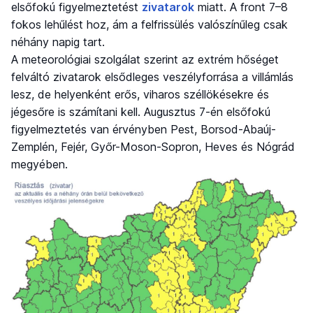
elsőfokú figyelmeztetést
zivatarok
miatt. A front 7–8
fokos lehűlést hoz, ám a felfrissülés valószínűleg csak
néhány napig tart.
A meteorológiai szolgálat szerint az extrém hőséget
felváltó zivatarok elsődleges veszélyforrása a villámlás
lesz, de helyenként erős, viharos széllökésekre és
jégesőre is számítani kell. Augusztus 7-én elsőfokú
figyelmeztetés van érvényben Pest, Borsod-Abaúj-
Zemplén, Fejér, Győr-Moson-Sopron, Heves és Nógrád
megyében.