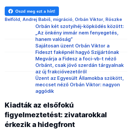
Oszd meg ezt a hírt!
Belföld
Andrej Babiš
migráció
Orbán Viktor
Röszke
Orbán két szotyihéj-köpködés között:
„Az önkény immár nem fenyegetés,
hanem valóság”
Sajátosan üzent Orbán Viktor a
Fideszt faképnél hagyó Szijjártónak
Megvárja a Fidesz a foci-vb-t néző
Orbánt, csak jövő szerdán tárgyalnak
az új frakcióvezetőről
Üzent az Egyesült Államokba szökött,
meccset néző Orbán Viktor: nagyon
aggódik
Kiadták az elsőfokú
figyelmeztetést: zivatarokkal
érkezik a hidegfront