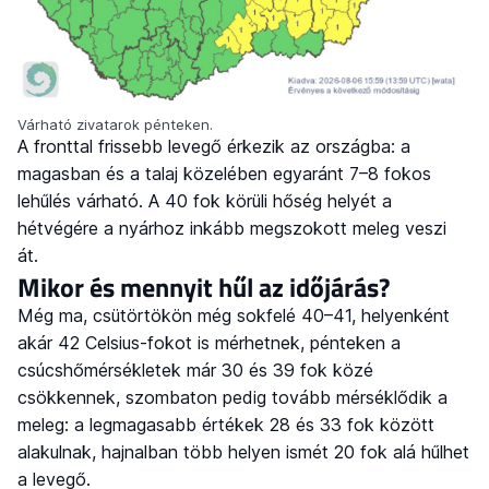
Várható zivatarok pénteken.
A fronttal frissebb levegő érkezik az országba: a
magasban és a talaj közelében egyaránt 7–8 fokos
lehűlés várható. A 40 fok körüli hőség helyét a
hétvégére a nyárhoz inkább megszokott meleg veszi
át.
Mikor és mennyit hűl az időjárás?
Még ma, csütörtökön még sokfelé 40–41, helyenként
akár 42 Celsius-fokot is mérhetnek, pénteken a
csúcshőmérsékletek már 30 és 39 fok közé
csökkennek, szombaton pedig tovább mérséklődik a
meleg: a legmagasabb értékek 28 és 33 fok között
alakulnak, hajnalban több helyen ismét 20 fok alá hűlhet
a levegő.