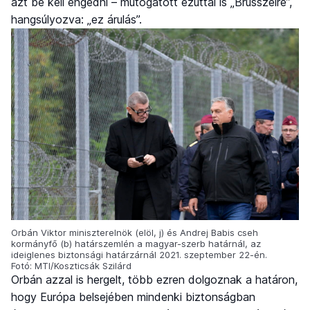
azt be kell engedni – mutogatott ezúttal is „Brüsszelre”,
hangsúlyozva: „ez árulás”.
Orbán Viktor miniszterelnök (elöl, j) és Andrej Babis cseh
kormányfő (b) határszemlén a magyar-szerb határnál, az
ideiglenes biztonsági határzárnál 2021. szeptember 22-én.
Fotó: MTI/Koszticsák Szilárd
Orbán azzal is hergelt, több ezren dolgoznak a határon,
hogy Európa belsejében mindenki biztonságban