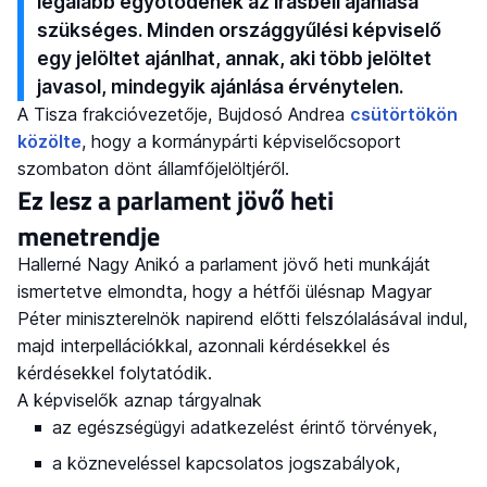
legalább egyötödének az írásbeli ajánlása
szükséges. Minden országgyűlési képviselő
egy jelöltet ajánlhat, annak, aki több jelöltet
javasol, mindegyik ajánlása érvénytelen.
A Tisza frakcióvezetője, Bujdosó Andrea
csütörtökön
közölte
, hogy a kormánypárti képviselőcsoport
szombaton dönt államfőjelöltjéről.
Ez lesz a parlament jövő heti
menetrendje
Hallerné Nagy Anikó a parlament jövő heti munkáját
ismertetve elmondta, hogy a hétfői ülésnap Magyar
Péter miniszterelnök napirend előtti felszólalásával indul,
majd interpellációkkal, azonnali kérdésekkel és
kérdésekkel folytatódik.
A képviselők aznap tárgyalnak
az egészségügyi adatkezelést érintő törvények,
a közneveléssel kapcsolatos jogszabályok,