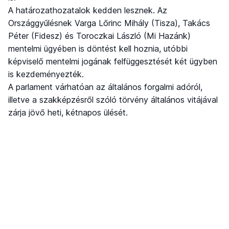
A határozathozatalok kedden lesznek. Az
Országgyűlésnek Varga Lőrinc Mihály (Tisza), Takács
Péter (Fidesz) és Toroczkai László (Mi Hazánk)
mentelmi ügyében is döntést kell hoznia, utóbbi
képviselő mentelmi jogának felfüggesztését két ügyben
is kezdeményezték.
A parlament várhatóan az általános forgalmi adóról,
illetve a szakképzésről szóló törvény általános vitájával
zárja jövő heti, kétnapos ülését.