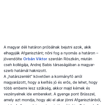
A magyar déli határon próbálnak bejutni azok, akik
elhagyják Afganisztánt; nőni fog a nyomás a határon –
jövendölte
Orbán Viktor
szerdán Röszkén, miután
cseh kollégája, Andrej Babis társaságában a magyar-
szerb határnál haknizott.
A „határszemlét” követően a kormányfő arról
magyarázott, hogy a kerítés jó és erős, de lehet, hogy
több emberre lesz szükség, akkor majd kérnek és
vezényelnek ide embereket. A gyenge pont Brüsszel,
amely azt mondja, hogy aki el akar jönni Afganisztánból,