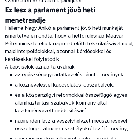
szombaton dönt államfőjelöltjéről.
Ez lesz a parlament jövő heti
menetrendje
Hallerné Nagy Anikó a parlament jövő heti munkáját
ismertetve elmondta, hogy a hétfői ülésnap Magyar
Péter miniszterelnök napirend előtti felszólalásával indul,
majd interpellációkkal, azonnali kérdésekkel és
kérdésekkel folytatódik.
A képviselők aznap tárgyalnak
az egészségügyi adatkezelést érintő törvények,
a közneveléssel kapcsolatos jogszabályok,
és a közpénzügyi reformokkal összefüggő egyes
államháztartási szabályok kormány által
kezdeményezett módosításáról;
napirenden lesz a veszélyhelyzet megszűnésével
összefüggő átmeneti szabályokról szóló törvény,
a járványügyi készültségről szóló jogszabály