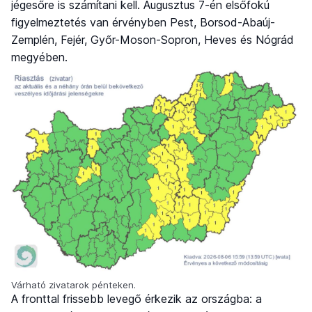
jégesőre is számítani kell. Augusztus 7-én elsőfokú
figyelmeztetés van érvényben Pest, Borsod-Abaúj-
Zemplén, Fejér, Győr-Moson-Sopron, Heves és Nógrád
megyében.
Várható zivatarok pénteken.
A fronttal frissebb levegő érkezik az országba: a