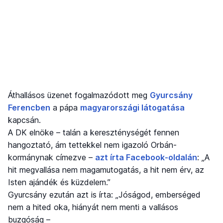
Áthallásos üzenet fogalmazódott meg
Gyurcsány
Ferencben
a pápa
magyarországi látogatása
kapcsán.
A DK elnöke – talán a kereszténységét fennen
hangoztató, ám tettekkel nem igazoló Orbán-
kormánynak címezve –
azt írta Facebook-oldalán
: „A
hit megvallása nem magamutogatás, a hit nem érv, az
Isten ajándék és küzdelem.”
Gyurcsány ezután azt is írta: „Jóságod, emberséged
nem a hited oka, hiányát nem menti a vallásos
buzgóság –