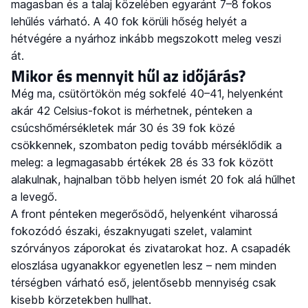
magasban és a talaj közelében egyaránt 7–8 fokos
lehűlés várható. A 40 fok körüli hőség helyét a
hétvégére a nyárhoz inkább megszokott meleg veszi
át.
Mikor és mennyit hűl az időjárás?
Még ma, csütörtökön még sokfelé 40–41, helyenként
akár 42 Celsius-fokot is mérhetnek, pénteken a
csúcshőmérsékletek már 30 és 39 fok közé
csökkennek, szombaton pedig tovább mérséklődik a
meleg: a legmagasabb értékek 28 és 33 fok között
alakulnak, hajnalban több helyen ismét 20 fok alá hűlhet
a levegő.
A front pénteken megerősödő, helyenként viharossá
fokozódó északi, északnyugati szelet, valamint
szórványos záporokat és zivatarokat hoz. A csapadék
eloszlása ugyanakkor egyenetlen lesz – nem minden
térségben várható eső, jelentősebb mennyiség csak
kisebb körzetekben hullhat.