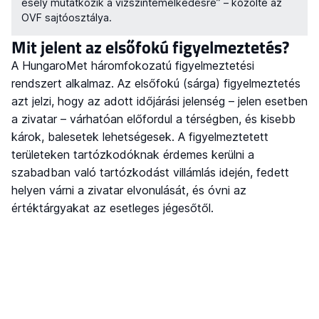
esély mutatkozik a vízszintemelkedésre” – közölte az
OVF sajtóosztálya.
Mit jelent az elsőfokú figyelmeztetés?
A HungaroMet háromfokozatú figyelmeztetési
rendszert alkalmaz. Az elsőfokú (sárga) figyelmeztetés
azt jelzi, hogy az adott időjárási jelenség – jelen esetben
a zivatar – várhatóan előfordul a térségben, és kisebb
károk, balesetek lehetségesek. A figyelmeztetett
területeken tartózkodóknak érdemes kerülni a
szabadban való tartózkodást villámlás idején, fedett
helyen várni a zivatar elvonulását, és óvni az
értéktárgyakat az esetleges jégesőtől.