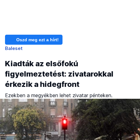
Oszd meg ezt a hírt!
Baleset
Kiadták az elsőfokú
figyelmeztetést: zivatarokkal
érkezik a hidegfront
Ezekben a megyékben lehet zivatar pénteken.