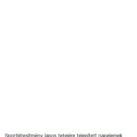
Sportlétesítmény lapos tetejére telepített napelemek