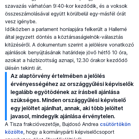
szavazás várhatóan 9:40-kor kezdődik, és a voksok
összeszámolásával együtt körülbelül egy-másfél órát
vesz igénybe.
Időközben a parlament honlapjára felkerült a Hallerné
által jegyzett döntés a köztársaságielnök-választás
kitűzéséről. A dokumentum szerint a jelölésre vonatkozó
ajánlások benyújtásának határideje jövő hétfő 10 óra,
azokat a házbizottság aznapi, 12.30 órakor kezdődő
ülésén tekinti át.
Az alaptörvény értelmében a jelölés
érvényességéhez az országgyűlési képviselők
legalább egyötödének az írásbeli ajánlása
szükséges. Minden országgyűlési képviselő
egy jelöltet ajánlhat, annak, aki több jelöltet
javasol, mindegyik ajánlása érvénytelen.
A Tisza frakcióvezetője, Bujdosó Andrea
csütörtökön
közölte
, hogy a kormánypárti képviselőcsoport