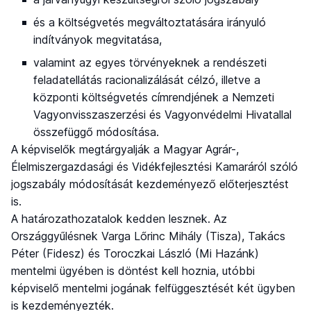
és a költségvetés megváltoztatására irányuló
indítványok megvitatása,
valamint az egyes törvényeknek a rendészeti
feladatellátás racionalizálását célzó, illetve a
központi költségvetés címrendjének a Nemzeti
Vagyonvisszaszerzési és Vagyonvédelmi Hivatallal
összefüggő módosítása.
A képviselők megtárgyalják a Magyar Agrár-,
Élelmiszergazdasági és Vidékfejlesztési Kamaráról szóló
jogszabály módosítását kezdeményező előterjesztést
is.
A határozathozatalok kedden lesznek. Az
Országgyűlésnek Varga Lőrinc Mihály (Tisza), Takács
Péter (Fidesz) és Toroczkai László (Mi Hazánk)
mentelmi ügyében is döntést kell hoznia, utóbbi
képviselő mentelmi jogának felfüggesztését két ügyben
is kezdeményezték.