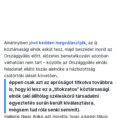
Amennyiben
jövő kedden megválasztják
, az új
köztársasági elnök esküt tesz, majd beszédet mond az
Országgyűlés előtt, előzetes bemutatkozást azonban
várhatóan nem tart – közölte az Országgyűlés elnöki
feladatait ellátó tiszás alelnöke a házbizottság
csütörtöki ülését követően,
éppen csak azt az apróságot titkolva továbbra
is, hogy ki lesz ez a „titokzatos” köztársasági
elnök (aki állítólag széleskörű társadalmi
egyeztetés során került kiválasztásra,
mégsem tud róla senki semmit).
Hallerné Nagy Anikó azt mondta, hogy a keddi titkos