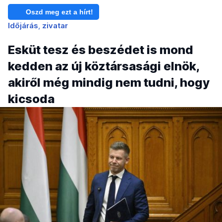
Oszd meg ezt a hírt!
Időjárás
zivatar
Esküt tesz és beszédet is mond
kedden az új köztársasági elnök,
akiről még mindig nem tudni, hogy
kicsoda