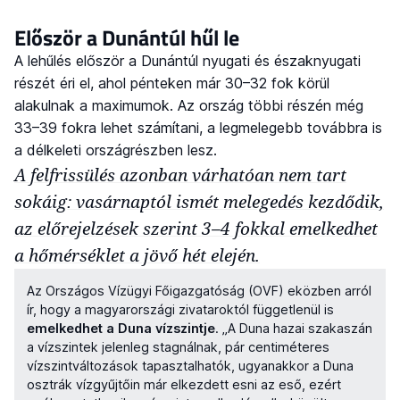
Először a Dunántúl hűl le
A lehűlés először a Dunántúl nyugati és északnyugati
részét éri el, ahol pénteken már 30–32 fok körül
alakulnak a maximumok. Az ország többi részén még
33–39 fokra lehet számítani, a legmelegebb továbbra is
a délkeleti országrészben lesz.
A felfrissülés azonban várhatóan nem tart
sokáig: vasárnaptól ismét melegedés kezdődik,
az előrejelzések szerint 3–4 fokkal emelkedhet
a hőmérséklet a jövő hét elején.
Az Országos Vízügyi Főigazgatóság (OVF) eközben arról
ír, hogy a magyarországi zivataroktól függetlenül is
emelkedhet a Duna vízszintje
. „A Duna hazai szakaszán
a vízszintek jelenleg stagnálnak, pár centiméteres
vízszintváltozások tapasztalhatók, ugyanakkor a Duna
osztrák vízgyűjtőin már elkezdett esni az eső, ezért