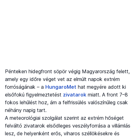
Pénteken hidegfront söpör végig Magyarország felett,
amely egy időre véget vet az elmúlt napok extrém
forróságának – a
HungaroMet
hat megyére adott ki
elsőfokú figyelmeztetést
zivatarok
miatt. A front 7–8
fokos lehűlést hoz, ám a felfrissülés valószínűleg csak
néhány napig tart.
A meteorológiai szolgálat szerint az extrém hőséget
felváltó zivatarok elsődleges veszélyforrása a villámlás
lesz, de helyenként erős, viharos széllökésekre és