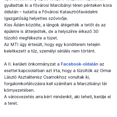
gyulladtak ki a fővárosi Marcibányi téren pénteken kora
délután – tudatta a Fővárosi Katasztrófavédelmi
Igazgatóság helyettes szóvivője.
Kiss Ádám közölte, a lángok átégették a tetőt és az
épületre is átterjedtek, de a helyszínre érkező 30
tűzoltó megfékezte a tüzet.
Az MTI úgy értesült, hogy egy konditerem tetején
keletkezett a tűz, személyi sérülés nem történt.
A II. kerületi önkormányzat a
Facebook-oldalán
az
esettel kapcsolatban azt írta, hogy a tűzoltók az Ormai
László Asztalitenisz Csarnokhoz vonultak ki,
forgalomkorlátozásra kell számítani a Marczibányi tér
környezetében.
A városvezetés arra kért mindenkit, aki teheti, kerülje el
a teret.