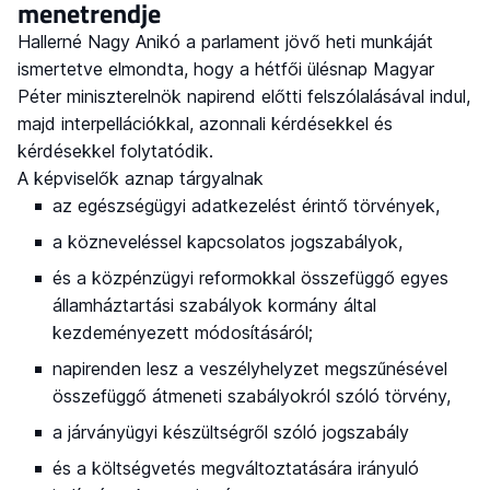
menetrendje
Hallerné Nagy Anikó a parlament jövő heti munkáját
ismertetve elmondta, hogy a hétfői ülésnap Magyar
Péter miniszterelnök napirend előtti felszólalásával indul,
majd interpellációkkal, azonnali kérdésekkel és
kérdésekkel folytatódik.
A képviselők aznap tárgyalnak
az egészségügyi adatkezelést érintő törvények,
a közneveléssel kapcsolatos jogszabályok,
és a közpénzügyi reformokkal összefüggő egyes
államháztartási szabályok kormány által
kezdeményezett módosításáról;
napirenden lesz a veszélyhelyzet megszűnésével
összefüggő átmeneti szabályokról szóló törvény,
a járványügyi készültségről szóló jogszabály
és a költségvetés megváltoztatására irányuló