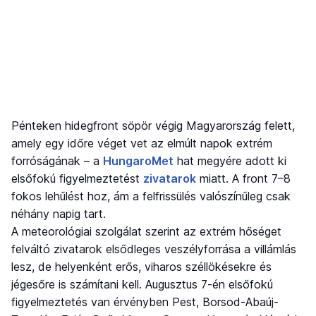
Pénteken hidegfront söpör végig Magyarország felett,
amely egy időre véget vet az elmúlt napok extrém
forróságának – a
HungaroMet
hat megyére adott ki
elsőfokú figyelmeztetést
zivatarok
miatt. A front 7–8
fokos lehűlést hoz, ám a felfrissülés valószínűleg csak
néhány napig tart.
A meteorológiai szolgálat szerint az extrém hőséget
felváltó zivatarok elsődleges veszélyforrása a villámlás
lesz, de helyenként erős, viharos széllökésekre és
jégesőre is számítani kell. Augusztus 7-én elsőfokú
figyelmeztetés van érvényben Pest, Borsod-Abaúj-