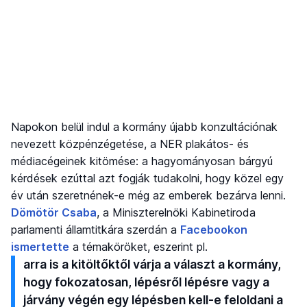
Napokon belül indul a kormány újabb konzultációnak
nevezett közpénzégetése, a NER plakátos- és
médiacégeinek kitömése: a hagyományosan bárgyú
kérdések ezúttal azt fogják tudakolni, hogy közel egy
év után szeretnének-e még az emberek bezárva lenni.
Dömötör Csaba
, a Miniszterelnöki Kabinetiroda
parlamenti államtitkára szerdán a
Facebookon
ismertette
a témaköröket, eszerint pl.
arra is a kitöltőktől várja a választ a kormány,
hogy fokozatosan, lépésről lépésre vagy a
járvány végén egy lépésben kell-e feloldani a