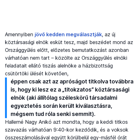
Amennyiben
jövő kedden megválasztják
, az új
köztársasági elnök esküt tesz, majd beszédet mond az
Országgyűlés előtt, előzetes bemutatkozást azonban
várhatóan nem tart – közölte az Országgyűlés elnöki
feladatait ellátó tiszás alelnöke a házbizottság
csütörtöki ülését követően,
éppen csak azt az apróságot titkolva továbbra
is, hogy ki lesz ez a „titokzatos” köztársasági
elnök (aki állítólag széleskörű társadalmi
egyeztetés során került kiválasztásra,
mégsem tud róla senki semmit).
Hallerné Nagy Anikó azt mondta, hogy a keddi titkos
szavazás várhatóan 9:40-kor kezdődik, és a voksok
összeszámolásával együtt körülbelül egy-másfél órát