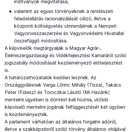
indítványok megvitatása,
valamint az egyes törvényeknek a rendészeti
feladatellátás racionalizálását célzó, illetve a
központi költségvetés címrendjének a Nemzeti
Vagyonvisszaszerzési és Vagyonvédelmi Hivatallal
összefüggő módosítása.
A képviselők megtárgyalják a Magyar Agrár-,
Élelmiszergazdasági és Vidékfejlesztési Kamaráról szóló
jogszabály módosítását kezdeményező előterjesztést
is.
A határozathozatalok kedden lesznek. Az
Országgyűlésnek Varga Lőrinc Mihály (Tisza), Takács
Péter (Fidesz) és Toroczkai László (Mi Hazánk)
mentelmi ügyében is döntést kell hoznia, utóbbi
képviselő mentelmi jogának felfüggesztését két ügyben
is kezdeményezték.
A parlament várhatóan az általános forgalmi adóról,
illetve a szakképzésről szóló törvény általános vitájával