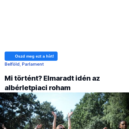
Oszd meg ezt a hírt!
Belföld
Parlament
Mi történt? Elmaradt idén az
albérletpiaci roham