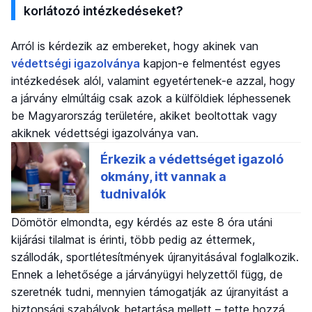
korlátozó intézkedéseket?
Arról is kérdezik az embereket, hogy akinek van
védettségi igazolványa
kapjon-e felmentést egyes
intézkedések alól, valamint egyetértenek-e azzal, hogy
a járvány elmúltáig csak azok a külföldiek léphessenek
be Magyarország területére, akiket beoltottak vagy
akiknek védettségi igazolványa van.
Dömötör elmondta, egy kérdés az este 8 óra utáni
kijárási tilalmat is érinti, több pedig az éttermek,
szállodák, sportlétesítmények újranyitásával foglalkozik.
Ennek a lehetősége a járványügyi helyzettől függ, de
szeretnék tudni, mennyien támogatják az újranyitást a
biztonsági szabályok betartása mellett – tette hozzá.