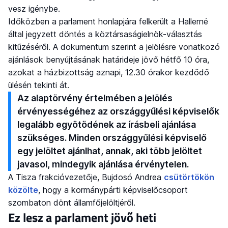
vesz igénybe.
Időközben a parlament honlapjára felkerült a Hallerné
által jegyzett döntés a köztársaságielnök-választás
kitűzéséről. A dokumentum szerint a jelölésre vonatkozó
ajánlások benyújtásának határideje jövő hétfő 10 óra,
azokat a házbizottság aznapi, 12.30 órakor kezdődő
ülésén tekinti át.
Az alaptörvény értelmében a jelölés
érvényességéhez az országgyűlési képviselők
legalább egyötödének az írásbeli ajánlása
szükséges. Minden országgyűlési képviselő
egy jelöltet ajánlhat, annak, aki több jelöltet
javasol, mindegyik ajánlása érvénytelen.
A Tisza frakcióvezetője, Bujdosó Andrea
csütörtökön
közölte
, hogy a kormánypárti képviselőcsoport
szombaton dönt államfőjelöltjéről.
Ez lesz a parlament jövő heti