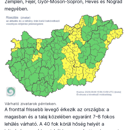
Zemplén, Fejér, Győr-Moson-Sopron, Heves és Nógrád
megyében.
Várható zivatarok pénteken.
A fronttal frissebb levegő érkezik az országba: a
magasban és a talaj közelében egyaránt 7–8 fokos
lehűlés várható. A 40 fok körüli hőség helyét a