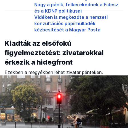
Nagy a pánik, felkerekednek a Fidesz
és a KDNP politikusai
Vidéken is megkezdte a nemzeti
konzultációs papírhulladék
kézbesítését a Magyar Posta
Kiadták az elsőfokú
figyelmeztetést: zivatarokkal
érkezik a hidegfront
Ezekben a megyékben lehet zivatar pénteken.