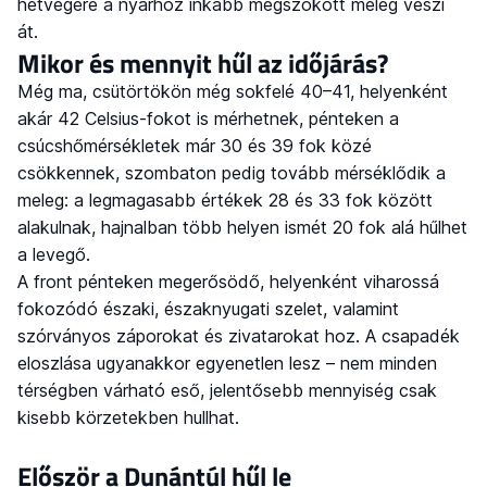
hétvégére a nyárhoz inkább megszokott meleg veszi
át.
Mikor és mennyit hűl az időjárás?
Még ma, csütörtökön még sokfelé 40–41, helyenként
akár 42 Celsius-fokot is mérhetnek, pénteken a
csúcshőmérsékletek már 30 és 39 fok közé
csökkennek, szombaton pedig tovább mérséklődik a
meleg: a legmagasabb értékek 28 és 33 fok között
alakulnak, hajnalban több helyen ismét 20 fok alá hűlhet
a levegő.
A front pénteken megerősödő, helyenként viharossá
fokozódó északi, északnyugati szelet, valamint
szórványos záporokat és zivatarokat hoz. A csapadék
eloszlása ugyanakkor egyenetlen lesz – nem minden
térségben várható eső, jelentősebb mennyiség csak
kisebb körzetekben hullhat.
Először a Dunántúl hűl le