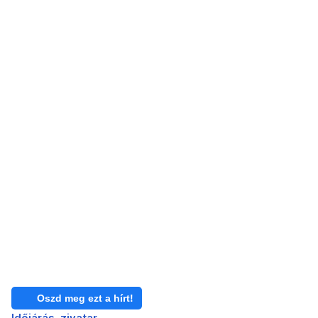
Oszd meg ezt a hírt!
Időjárás
zivatar