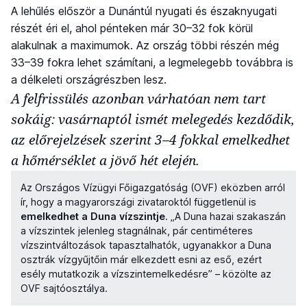
A lehűlés először a Dunántúl nyugati és északnyugati
részét éri el, ahol pénteken már 30–32 fok körül
alakulnak a maximumok. Az ország többi részén még
33–39 fokra lehet számítani, a legmelegebb továbbra is
a délkeleti országrészben lesz.
A felfrissülés azonban várhatóan nem tart
sokáig: vasárnaptól ismét melegedés kezdődik,
az előrejelzések szerint 3–4 fokkal emelkedhet
a hőmérséklet a jövő hét elején.
Az Országos Vízügyi Főigazgatóság (OVF) eközben arról
ír, hogy a magyarországi zivataroktól függetlenül is
emelkedhet a Duna vízszintje
. „A Duna hazai szakaszán
a vízszintek jelenleg stagnálnak, pár centiméteres
vízszintváltozások tapasztalhatók, ugyanakkor a Duna
osztrák vízgyűjtőin már elkezdett esni az eső, ezért
esély mutatkozik a vízszintemelkedésre” – közölte az
OVF sajtóosztálya.