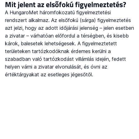
Mit jelent az elsőfokú figyelmeztetés?
A HungaroMet háromfokozatú figyelmeztetési
rendszert alkalmaz. Az elsőfokú (sárga) figyelmeztetés
azt jelzi, hogy az adott időjárási jelenség – jelen esetben
a zivatar – várhatóan előfordul a térségben, és kisebb
károk, balesetek lehetségesek. A figyelmeztetett
területeken tartózkodóknak érdemes kerülni a
szabadban való tartózkodást villámlás idején, fedett
helyen várni a zivatar elvonulását, és óvni az
értéktárgyakat az esetleges jégesőtől.