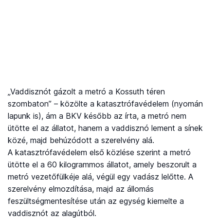
„Vaddisznót gázolt a metró a Kossuth téren
szombaton” – közölte a katasztrófavédelem (nyomán
lapunk is), ám a BKV később az írta, a metró nem
ütötte el az állatot, hanem a vaddisznó lement a sínek
közé, majd behúzódott a szerelvény alá.
A katasztrófavédelem első közlése szerint a metró
ütötte el a 60 kilogrammos állatot, amely beszorult a
metró vezetőfülkéje alá, végül egy vadász lelőtte. A
szerelvény elmozdítása, majd az állomás
feszültségmentesítése után az egység kiemelte a
vaddisznót az alagútból.