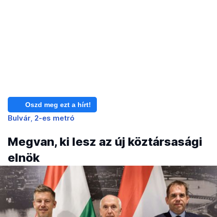
Oszd meg ezt a hírt!
Bulvár
2-es metró
Megvan, ki lesz az új köztársasági
elnök