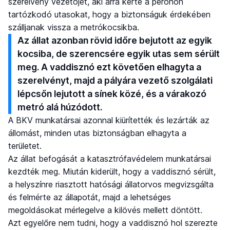
szerelvény vezetőjét, aki arra kérte a peronon
tartózkodó utasokat, hogy a biztonságuk érdekében
szálljanak vissza a metrókocsikba.
Az állat azonban rövid időre bejutott az egyik
kocsiba, de szerencsére egyik utas sem sérült
meg. A vaddisznó ezt követően elhagyta a
szerelvényt, majd a pályára vezető szolgálati
lépcsőn lejutott a sínek közé, és a várakozó
metró alá húzódott.
A BKV munkatársai azonnal kiürítették és lezárták az
állomást, minden utas biztonságban elhagyta a
területet.
Az állat befogását a katasztrófavédelem munkatársai
kezdték meg. Miután kiderült, hogy a vaddisznó sérült,
a helyszínre riasztott hatósági állatorvos megvizsgálta
és felmérte az állapotát, majd a lehetséges
megoldásokat mérlegelve a kilövés mellett döntött.
Azt egyelőre nem tudni, hogy a vaddisznó hol szerezte