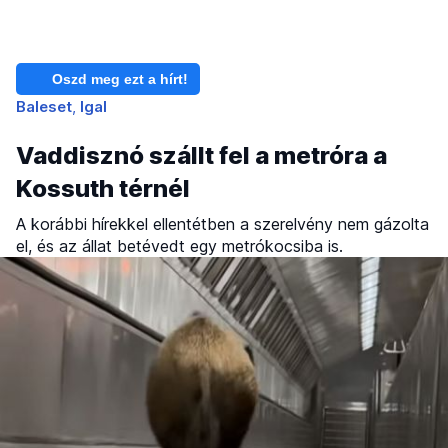
Oszd meg ezt a hírt!
Baleset
Igal
Vaddisznó szállt fel a metróra a
Kossuth térnél
A korábbi hírekkel ellentétben a szerelvény nem gázolta
el, és az állat betévedt egy metrókocsiba is.