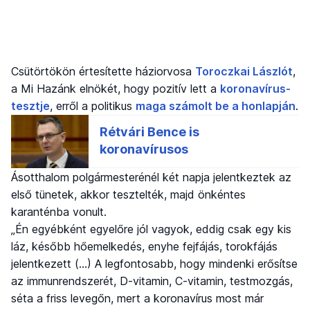
Csütörtökön értesítette háziorvosa
Toroczkai Lászlót
,
a Mi Hazánk elnökét, hogy pozitív lett a
koronavírus-
tesztje
, erről a politikus
maga számolt be a honlapján
.
Ásotthalom polgármesterénél két napja jelentkeztek az
első tünetek, akkor tesztelték, majd önkéntes
karanténba vonult.
„Én egyébként egyelőre jól vagyok, eddig csak egy kis
láz, később hőemelkedés, enyhe fejfájás, torokfájás
jelentkezett (…) A legfontosabb, hogy mindenki erősítse
az immunrendszerét, D-vitamin, C-vitamin, testmozgás,
séta a friss levegőn, mert a koronavírus most már