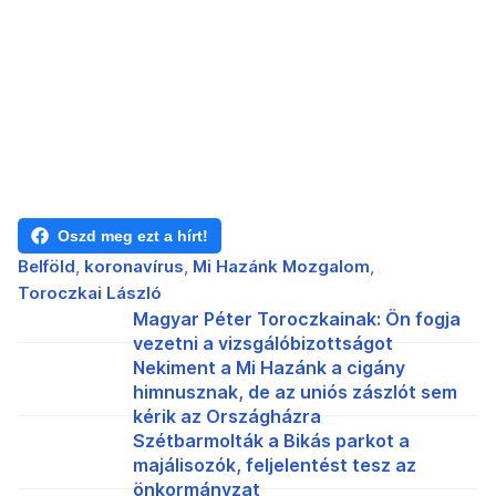
Oszd meg ezt a hírt!
Belföld
koronavírus
Mi Hazánk Mozgalom
Toroczkai László
Magyar Péter Toroczkainak: Ön fogja
vezetni a vizsgálóbizottságot
Nekiment a Mi Hazánk a cigány
himnusznak, de az uniós zászlót sem
kérik az Országházra
Szétbarmolták a Bikás parkot a
majálisozók, feljelentést tesz az
önkormányzat