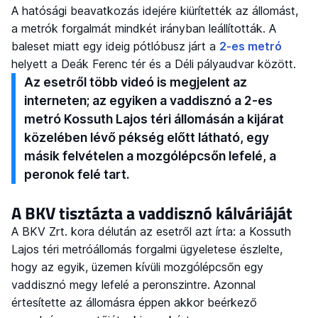
A hatósági beavatkozás idejére kiürítették az állomást,
a metrók forgalmát mindkét irányban leállították. A
baleset miatt egy ideig pótlóbusz járt a
2-es metró
helyett a Deák Ferenc tér és a Déli pályaudvar között.
Az esetről több videó is megjelent az
interneten; az egyiken a vaddisznó a 2-es
metró Kossuth Lajos téri állomásán a kijárat
közelében lévő pékség előtt látható, egy
másik felvételen a mozgólépcsőn lefelé, a
peronok felé tart.
A BKV tisztázta a vaddisznó kálváriáját
A BKV Zrt. kora délután az esetről azt írta: a Kossuth
Lajos téri metróállomás forgalmi ügyeletese észlelte,
hogy az egyik, üzemen kívüli mozgólépcsőn egy
vaddisznó megy lefelé a peronszintre. Azonnal
értesítette az állomásra éppen akkor beérkező