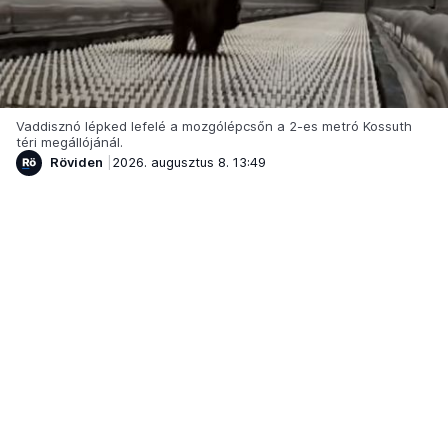
Vaddisznó lépked lefelé a mozgólépcsőn a 2-es metró Kossuth
téri megállójánál.
Röviden
2026. augusztus 8. 13:49