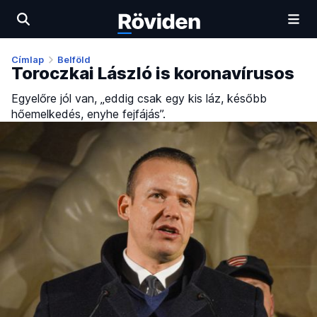
Címlap
Belföld
Toroczkai László is koronavírusos
Egyelőre jól van, „eddig csak egy kis láz, később
hőemelkedés, enyhe fejfájás”.