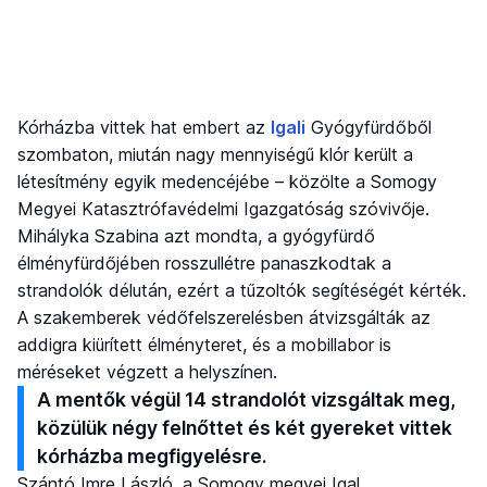
Kórházba vittek hat embert az
Igali
Gyógyfürdőből
szombaton, miután nagy mennyiségű klór került a
létesítmény egyik medencéjébe – közölte a Somogy
Megyei Katasztrófavédelmi Igazgatóság szóvivője.
Mihályka Szabina azt mondta, a gyógyfürdő
élményfürdőjében rosszullétre panaszkodtak a
strandolók délután, ezért a tűzoltók segítéségét kérték.
A szakemberek védőfelszerelésben átvizsgálták az
addigra kiürített élményteret, és a mobillabor is
méréseket végzett a helyszínen.
A mentők végül 14 strandolót vizsgáltak meg,
közülük négy felnőttet és két gyereket vittek
kórházba megfigyelésre.
Szántó Imre László, a Somogy megyei Igal