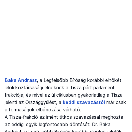
Baka Andrást
, a Legfelsőbb Bíróság korábbi elnökét
jelöli köztársasági elnöknek a Tisza párt parlamenti
frakciója, és mivel az új ciklusban gyakorlatilag a Tisza
jelenti az Országgyűlést, a
keddi szavazástól
már csak
a formaságok elbábozása várható.
A Tisza-frakció az imént titkos szavazással meghozta
az eddigi egyik legfontosabb döntését: Dr. Baka
Andrást, a Legfelsőbb Bíróság korábbi elnökét jelöljük