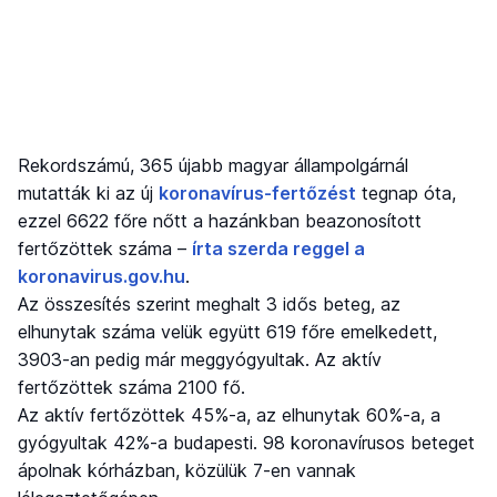
Rekordszámú, 365 újabb magyar állampolgárnál
mutatták ki az új
koronavírus-fertőzést
tegnap óta,
ezzel 6622 főre nőtt a hazánkban beazonosított
fertőzöttek száma –
írta szerda reggel a
koronavirus.gov.hu
.
Az összesítés szerint meghalt 3 idős beteg, az
elhunytak száma velük együtt 619 főre emelkedett,
3903-an pedig már meggyógyultak. Az aktív
fertőzöttek száma 2100 fő.
Az aktív fertőzöttek 45%-a, az elhunytak 60%-a, a
gyógyultak 42%-a budapesti. 98 koronavírusos beteget
ápolnak kórházban, közülük 7-en vannak