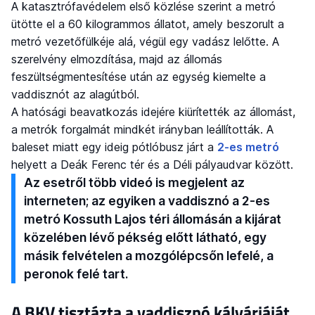
A katasztrófavédelem első közlése szerint a metró
ütötte el a 60 kilogrammos állatot, amely beszorult a
metró vezetőfülkéje alá, végül egy vadász lelőtte. A
szerelvény elmozdítása, majd az állomás
feszültségmentesítése után az egység kiemelte a
vaddisznót az alagútból.
A hatósági beavatkozás idejére kiürítették az állomást,
a metrók forgalmát mindkét irányban leállították. A
baleset miatt egy ideig pótlóbusz járt a
2-es metró
helyett a Deák Ferenc tér és a Déli pályaudvar között.
Az esetről több videó is megjelent az
interneten; az egyiken a vaddisznó a 2-es
metró Kossuth Lajos téri állomásán a kijárat
közelében lévő pékség előtt látható, egy
másik felvételen a mozgólépcsőn lefelé, a
peronok felé tart.
A BKV tisztázta a vaddisznó kálváriáját