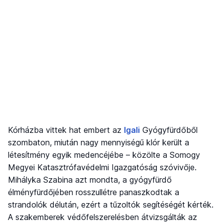
Kórházba vittek hat embert az
Igali
Gyógyfürdőből
szombaton, miután nagy mennyiségű klór került a
létesítmény egyik medencéjébe – közölte a Somogy
Megyei Katasztrófavédelmi Igazgatóság szóvivője.
Mihályka Szabina azt mondta, a gyógyfürdő
élményfürdőjében rosszullétre panaszkodtak a
strandolók délután, ezért a tűzoltók segítéségét kérték.
A szakemberek védőfelszerelésben átvizsgálták az