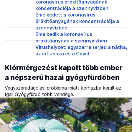
koronavírus örökítőanyagának
koncentrációja a szennyvízben
Emelkedett a koronavírus
örökítőanyagának koncentrációja a
szennyvízben
Emelkedik a koronavírus
örökítőanyaga a szennyvízben
Vírushelyzet: egyszerre terjed a nátha,
az influenza és a Covid
Klórmérgezést kapott több ember
a népszerű hazai gyógyfürdőben
Vegyszeradagolási probléma miatt kórházba került az
Igali Gyógyfürdő több vendége.