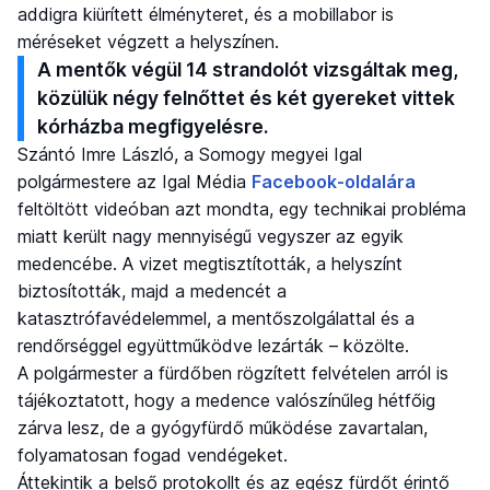
addigra kiürített élményteret, és a mobillabor is
méréseket végzett a helyszínen.
A mentők végül 14 strandolót vizsgáltak meg,
közülük négy felnőttet és két gyereket vittek
kórházba megfigyelésre.
Szántó Imre László, a Somogy megyei Igal
polgármestere az Igal Média
Facebook-oldalára
feltöltött videóban azt mondta, egy technikai probléma
miatt került nagy mennyiségű vegyszer az egyik
medencébe. A vizet megtisztították, a helyszínt
biztosították, majd a medencét a
katasztrófavédelemmel, a mentőszolgálattal és a
rendőrséggel együttműködve lezárták – közölte.
A polgármester a fürdőben rögzített felvételen arról is
tájékoztatott, hogy a medence valószínűleg hétfőig
zárva lesz, de a gyógyfürdő működése zavartalan,
folyamatosan fogad vendégeket.
Áttekintik a belső protokollt és az egész fürdőt érintő