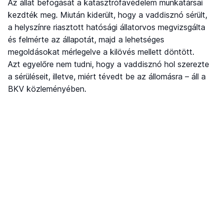
Az állat befogását a katasztrófavédelem munkatársai
kezdték meg. Miután kiderült, hogy a vaddisznó sérült,
a helyszínre riasztott hatósági állatorvos megvizsgálta
és felmérte az állapotát, majd a lehetséges
megoldásokat mérlegelve a kilövés mellett döntött.
Azt egyelőre nem tudni, hogy a vaddisznó hol szerezte
a sérüléseit, illetve, miért tévedt be az állomásra – áll a
BKV közleményében.