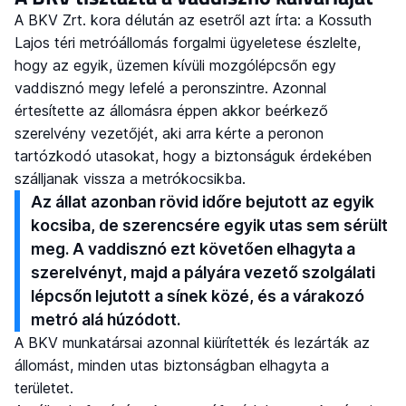
A BKV Zrt. kora délután az esetről azt írta: a Kossuth
Lajos téri metróállomás forgalmi ügyeletese észlelte,
hogy az egyik, üzemen kívüli mozgólépcsőn egy
vaddisznó megy lefelé a peronszintre. Azonnal
értesítette az állomásra éppen akkor beérkező
szerelvény vezetőjét, aki arra kérte a peronon
tartózkodó utasokat, hogy a biztonságuk érdekében
szálljanak vissza a metrókocsikba.
Az állat azonban rövid időre bejutott az egyik
kocsiba, de szerencsére egyik utas sem sérült
meg. A vaddisznó ezt követően elhagyta a
szerelvényt, majd a pályára vezető szolgálati
lépcsőn lejutott a sínek közé, és a várakozó
metró alá húzódott.
A BKV munkatársai azonnal kiürítették és lezárták az
állomást, minden utas biztonságban elhagyta a
területet.