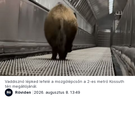
Vaddisznó lépked lefelé a mozgólépcsőn a 2-es metró Kossuth
téri megállójánál.
Röviden
2026. augusztus 8. 13:49