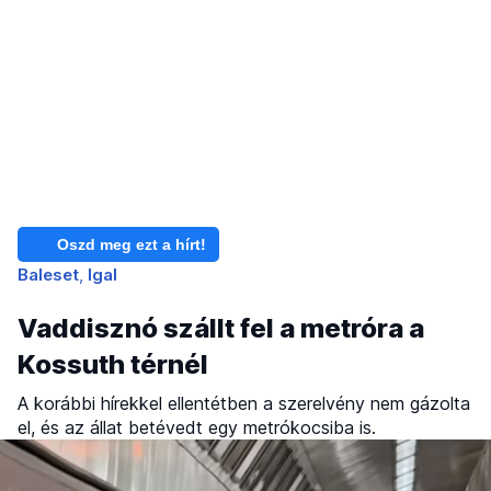
Oszd meg ezt a hírt!
Baleset
Igal
Vaddisznó szállt fel a metróra a
Kossuth térnél
A korábbi hírekkel ellentétben a szerelvény nem gázolta
el, és az állat betévedt egy metrókocsiba is.