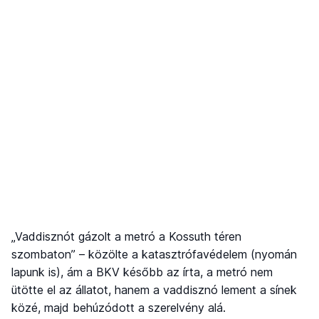
„Vaddisznót gázolt a metró a Kossuth téren
szombaton” – közölte a katasztrófavédelem (nyomán
lapunk is), ám a BKV később az írta, a metró nem
ütötte el az állatot, hanem a vaddisznó lement a sínek
közé, majd behúzódott a szerelvény alá.