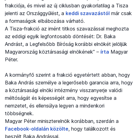
frakciója, és mivel az új ciklusban gyakorlatilag a Tisza
jelenti az Országgyűlést, a
keddi szavazástól
már csak
a formaságok elbábozása várható.
A Tisza-frakció az imént titkos szavazással meghozta
az eddigi egyik legfontosabb döntését: Dr. Baka
Andrást, a Legfelsőbb Bíróság korábbi elnökét jelöljük
Magyarország köztársasági elnökének” –
írta
Magyar
Péter.
A kormányfő szerint a frakció egyetértett abban, hogy
Baka András személye a legerősebb garancia arra, hogy
a köztársasági elnöki intézmény visszanyerje valódi
méltóságát és képességét arra, hogy egyesítse a
nemzetet, és ellensúlya legyen a mindenkori
többségnek.
Magyar Péter miniszterelnök korábban, szerdán a
Facebook-oldalán közölte
, hogy találkozott és
beszélt Baka Andrással.