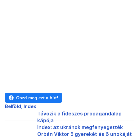
Oszd meg ezt a hírt!
Belföld
Index
Távozik a fideszes propagandalap
kápója
Index: az ukránok megfenyegették
Orbán Viktor 5 gyerekét és 6 unokáját