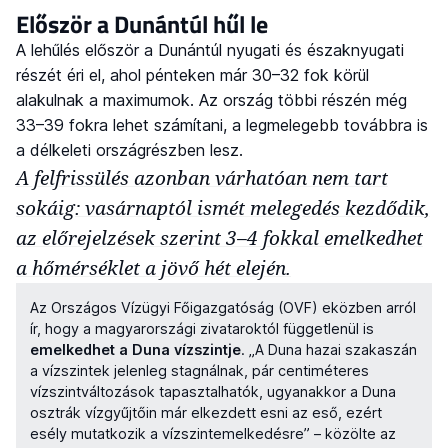
Először a Dunántúl hűl le
A lehűlés először a Dunántúl nyugati és északnyugati
részét éri el, ahol pénteken már 30–32 fok körül
alakulnak a maximumok. Az ország többi részén még
33–39 fokra lehet számítani, a legmelegebb továbbra is
a délkeleti országrészben lesz.
A felfrissülés azonban várhatóan nem tart
sokáig: vasárnaptól ismét melegedés kezdődik,
az előrejelzések szerint 3–4 fokkal emelkedhet
a hőmérséklet a jövő hét elején.
Az Országos Vízügyi Főigazgatóság (OVF) eközben arról
ír, hogy a magyarországi zivataroktól függetlenül is
emelkedhet a Duna vízszintje
. „A Duna hazai szakaszán
a vízszintek jelenleg stagnálnak, pár centiméteres
vízszintváltozások tapasztalhatók, ugyanakkor a Duna
osztrák vízgyűjtőin már elkezdett esni az eső, ezért
esély mutatkozik a vízszintemelkedésre” – közölte az