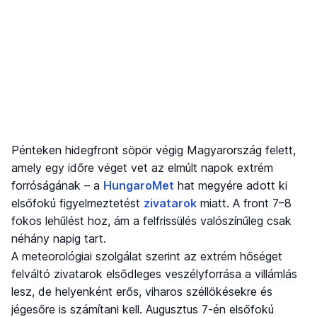
Pénteken hidegfront söpör végig Magyarország felett,
amely egy időre véget vet az elmúlt napok extrém
forróságának – a
HungaroMet
hat megyére adott ki
elsőfokú figyelmeztetést
zivatarok
miatt. A front 7–8
fokos lehűlést hoz, ám a felfrissülés valószínűleg csak
néhány napig tart.
A meteorológiai szolgálat szerint az extrém hőséget
felváltó zivatarok elsődleges veszélyforrása a villámlás
lesz, de helyenként erős, viharos széllökésekre és
jégesőre is számítani kell. Augusztus 7-én elsőfokú