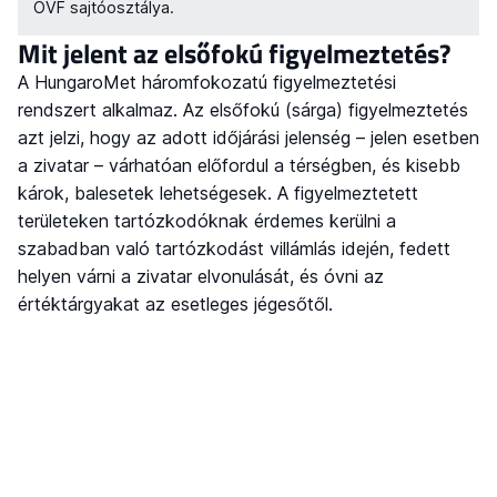
OVF sajtóosztálya.
Mit jelent az elsőfokú figyelmeztetés?
A HungaroMet háromfokozatú figyelmeztetési
rendszert alkalmaz. Az elsőfokú (sárga) figyelmeztetés
azt jelzi, hogy az adott időjárási jelenség – jelen esetben
a zivatar – várhatóan előfordul a térségben, és kisebb
károk, balesetek lehetségesek. A figyelmeztetett
területeken tartózkodóknak érdemes kerülni a
szabadban való tartózkodást villámlás idején, fedett
helyen várni a zivatar elvonulását, és óvni az
értéktárgyakat az esetleges jégesőtől.