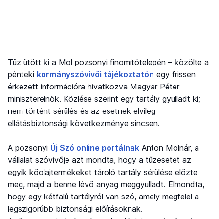
Tűz ütött ki a Mol pozsonyi finomítótelepén – közölte a
pénteki
kormányszóvivői tájékoztatón
egy frissen
érkezett információra hivatkozva Magyar Péter
miniszterelnök. Közlése szerint egy tartály gyulladt ki;
nem történt sérülés és az esetnek elvileg
ellátásbiztonsági következménye sincsen.
A pozsonyi
Új Szó online portálnak
Anton Molnár, a
vállalat szóvivője azt mondta, hogy a tűzesetet az
egyik kőolajtermékeket tároló tartály sérülése előzte
meg, majd a benne lévő anyag meggyulladt. Elmondta,
hogy egy kétfalú tartályról van szó, amely megfelel a
legszigorúbb biztonsági előírásoknak.