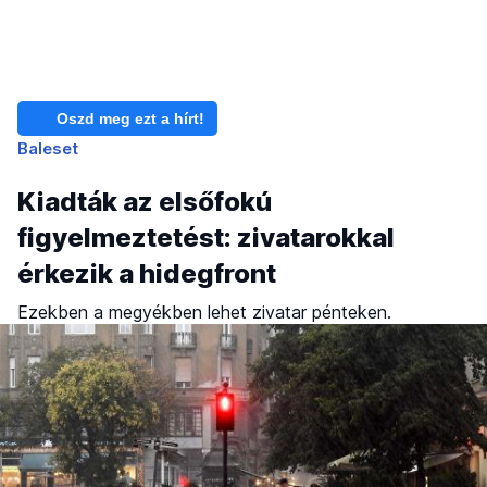
Oszd meg ezt a hírt!
Baleset
Kiadták az elsőfokú
figyelmeztetést: zivatarokkal
érkezik a hidegfront
Ezekben a megyékben lehet zivatar pénteken.