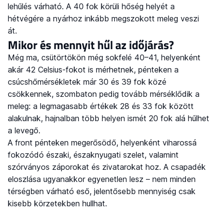
lehűlés várható. A 40 fok körüli hőség helyét a
hétvégére a nyárhoz inkább megszokott meleg veszi
át.
Mikor és mennyit hűl az időjárás?
Még ma, csütörtökön még sokfelé 40–41, helyenként
akár 42 Celsius-fokot is mérhetnek, pénteken a
csúcshőmérsékletek már 30 és 39 fok közé
csökkennek, szombaton pedig tovább mérséklődik a
meleg: a legmagasabb értékek 28 és 33 fok között
alakulnak, hajnalban több helyen ismét 20 fok alá hűlhet
a levegő.
A front pénteken megerősödő, helyenként viharossá
fokozódó északi, északnyugati szelet, valamint
szórványos záporokat és zivatarokat hoz. A csapadék
eloszlása ugyanakkor egyenetlen lesz – nem minden
térségben várható eső, jelentősebb mennyiség csak
kisebb körzetekben hullhat.