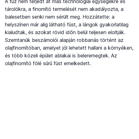
A tűz nem terjedt át más technológiai egységekre és
tárolókra, a finomító termelését nem akadályozta, a
balesetben senki nem sérült meg. Hozzátette: a
helyszínen már alig látható füst, a lángok gyakorlatilag
kialudtak, és azokat rövid időn belül teljesen eloltják.
Szemtanúk beszámolói alapján robbanás történt az
olajfinomítóban, amelyet jól lehetett hallani a környéken,
és több közeli épület ablakai is beleremegtek. Az
olajfinomító fölé sűrű füst emelkedett.