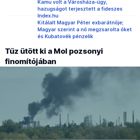
Kamu volt a Városháza-ügy,
hazugságot terjesztett a fideszes
Index.hu
Kitálalt Magyar Péter exbarátnője;
Magyar szerint a nő megzsarolta őket
és Kubatovék pénzelik
Tűz ütött ki a Mol pozsonyi
finomítójában