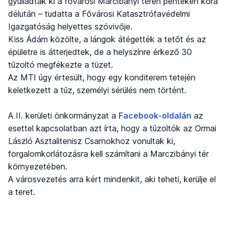
gyulladtak ki a fővárosi Marcibányi téren pénteken kora
délután – tudatta a Fővárosi Katasztrófavédelmi
Igazgatóság helyettes szóvivője.
Kiss Ádám közölte, a lángok átégették a tetőt és az
épületre is átterjedtek, de a helyszínre érkező 30
tűzoltó megfékezte a tüzet.
Az MTI úgy értesült, hogy egy konditerem tetején
keletkezett a tűz, személyi sérülés nem történt.
A II. kerületi önkormányzat a
Facebook-oldalán
az
esettel kapcsolatban azt írta, hogy a tűzoltók az Ormai
László Asztalitenisz Csarnokhoz vonultak ki,
forgalomkorlátozásra kell számítani a Marczibányi tér
környezetében.
A városvezetés arra kért mindenkit, aki teheti, kerülje el
a teret.