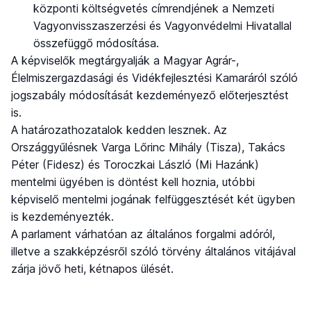
központi költségvetés címrendjének a Nemzeti
Vagyonvisszaszerzési és Vagyonvédelmi Hivatallal
összefüggő módosítása.
A képviselők megtárgyalják a Magyar Agrár-,
Élelmiszergazdasági és Vidékfejlesztési Kamaráról szóló
jogszabály módosítását kezdeményező előterjesztést
is.
A határozathozatalok kedden lesznek. Az
Országgyűlésnek Varga Lőrinc Mihály (Tisza), Takács
Péter (Fidesz) és Toroczkai László (Mi Hazánk)
mentelmi ügyében is döntést kell hoznia, utóbbi
képviselő mentelmi jogának felfüggesztését két ügyben
is kezdeményezték.
A parlament várhatóan az általános forgalmi adóról,
illetve a szakképzésről szóló törvény általános vitájával
zárja jövő heti, kétnapos ülését.