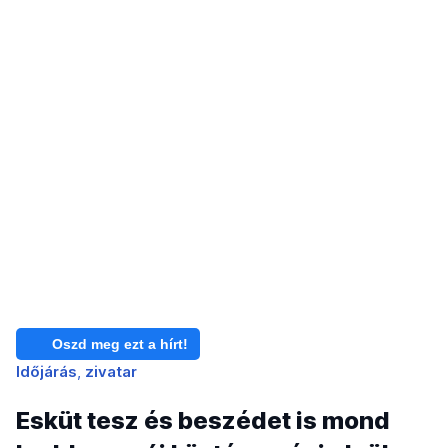
Oszd meg ezt a hírt!
Időjárás
zivatar
Esküt tesz és beszédet is mond