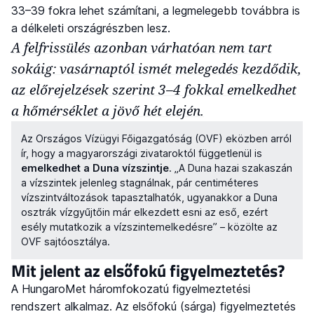
33–39 fokra lehet számítani, a legmelegebb továbbra is
a délkeleti országrészben lesz.
A felfrissülés azonban várhatóan nem tart
sokáig: vasárnaptól ismét melegedés kezdődik,
az előrejelzések szerint 3–4 fokkal emelkedhet
a hőmérséklet a jövő hét elején.
Az Országos Vízügyi Főigazgatóság (OVF) eközben arról
ír, hogy a magyarországi zivataroktól függetlenül is
emelkedhet a Duna vízszintje
. „A Duna hazai szakaszán
a vízszintek jelenleg stagnálnak, pár centiméteres
vízszintváltozások tapasztalhatók, ugyanakkor a Duna
osztrák vízgyűjtőin már elkezdett esni az eső, ezért
esély mutatkozik a vízszintemelkedésre” – közölte az
OVF sajtóosztálya.
Mit jelent az elsőfokú figyelmeztetés?
A HungaroMet háromfokozatú figyelmeztetési
rendszert alkalmaz. Az elsőfokú (sárga) figyelmeztetés