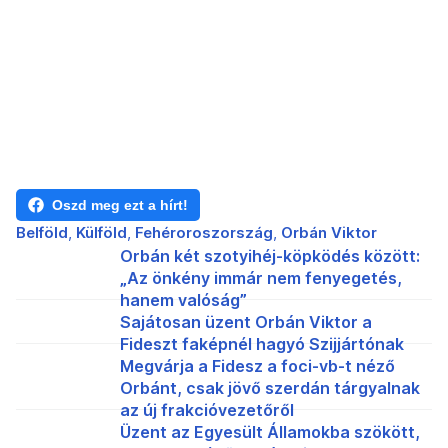
Oszd meg ezt a hírt!
Belföld
Külföld
Fehéroroszország
Orbán Viktor
Orbán két szotyihéj-köpködés között:
„Az önkény immár nem fenyegetés,
hanem valóság”
Sajátosan üzent Orbán Viktor a
Fideszt faképnél hagyó Szijjártónak
Megvárja a Fidesz a foci-vb-t néző
Orbánt, csak jövő szerdán tárgyalnak
az új frakcióvezetőről
Üzent az Egyesült Államokba szökött,