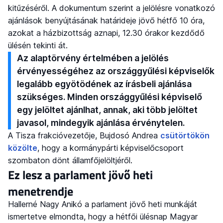
kitűzéséről. A dokumentum szerint a jelölésre vonatkozó
ajánlások benyújtásának határideje jövő hétfő 10 óra,
azokat a házbizottság aznapi, 12.30 órakor kezdődő
ülésén tekinti át.
Az alaptörvény értelmében a jelölés
érvényességéhez az országgyűlési képviselők
legalább egyötödének az írásbeli ajánlása
szükséges. Minden országgyűlési képviselő
egy jelöltet ajánlhat, annak, aki több jelöltet
javasol, mindegyik ajánlása érvénytelen.
A Tisza frakcióvezetője, Bujdosó Andrea
csütörtökön
közölte
, hogy a kormánypárti képviselőcsoport
szombaton dönt államfőjelöltjéről.
Ez lesz a parlament jövő heti
menetrendje
Hallerné Nagy Anikó a parlament jövő heti munkáját
ismertetve elmondta, hogy a hétfői ülésnap Magyar