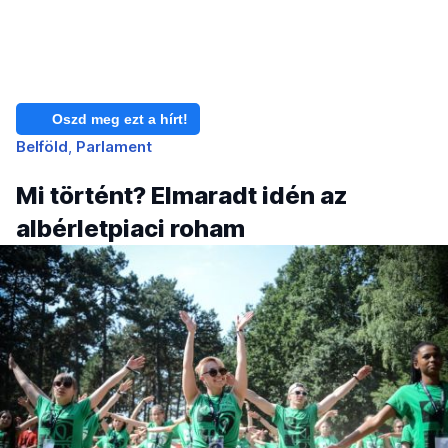
Oszd meg ezt a hírt!
Belföld
Parlament
Mi történt? Elmaradt idén az
albérletpiaci roham