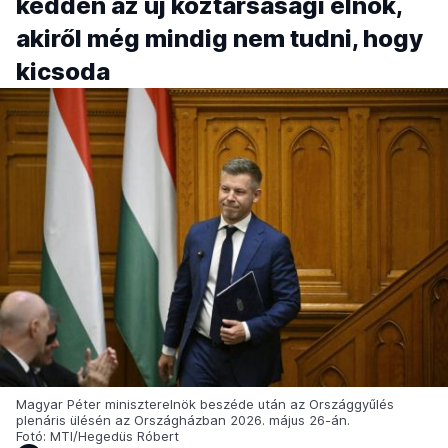
kedden az új köztársasági elnök,
akiről még mindig nem tudni, hogy
kicsoda
Magyar Péter miniszterelnök beszéde után az Országgyűlés
plenáris ülésén az Országházban 2026. május 26-án.
Fotó: MTI/Hegedüs Róbert