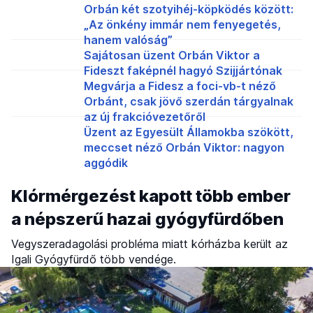
Orbán két szotyihéj-köpködés között:
„Az önkény immár nem fenyegetés,
hanem valóság”
Sajátosan üzent Orbán Viktor a
Fideszt faképnél hagyó Szijjártónak
Megvárja a Fidesz a foci-vb-t néző
Orbánt, csak jövő szerdán tárgyalnak
az új frakcióvezetőről
Üzent az Egyesült Államokba szökött,
meccset néző Orbán Viktor: nagyon
aggódik
Klórmérgezést kapott több ember
a népszerű hazai gyógyfürdőben
Vegyszeradagolási probléma miatt kórházba került az
Igali Gyógyfürdő több vendége.