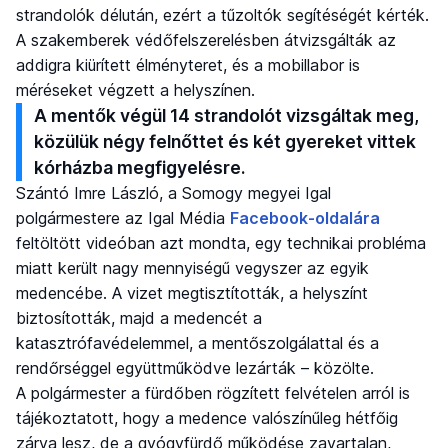
strandolók délután, ezért a tűzoltók segítéségét kérték.
A szakemberek védőfelszerelésben átvizsgálták az
addigra kiürített élményteret, és a mobillabor is
méréseket végzett a helyszínen.
A mentők végül 14 strandolót vizsgáltak meg,
közülük négy felnőttet és két gyereket vittek
kórházba megfigyelésre.
Szántó Imre László, a Somogy megyei Igal
polgármestere az Igal Média
Facebook-oldalára
feltöltött videóban azt mondta, egy technikai probléma
miatt került nagy mennyiségű vegyszer az egyik
medencébe. A vizet megtisztították, a helyszínt
biztosították, majd a medencét a
katasztrófavédelemmel, a mentőszolgálattal és a
rendőrséggel együttműködve lezárták – közölte.
A polgármester a fürdőben rögzített felvételen arról is
tájékoztatott, hogy a medence valószínűleg hétfőig
zárva lesz, de a gyógyfürdő működése zavartalan,