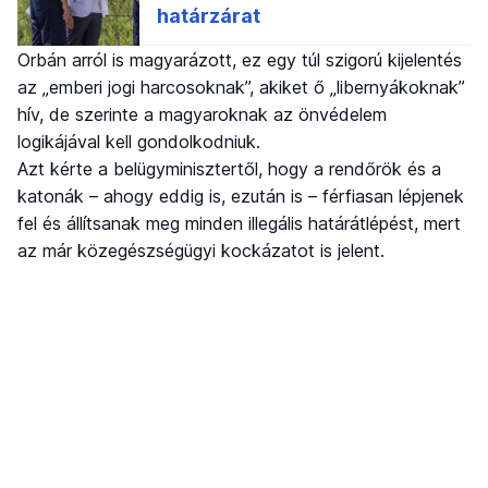
Orbán arról is magyarázott, ez egy túl szigorú kijelentés
az „emberi jogi harcosoknak”, akiket ő „libernyákoknak”
hív, de szerinte a magyaroknak az önvédelem
logikájával kell gondolkodniuk.
Azt kérte a belügyminisztertől, hogy a rendőrök és a
katonák – ahogy eddig is, ezután is – férfiasan lépjenek
fel és állítsanak meg minden illegális határátlépést, mert
az már közegészségügyi kockázatot is jelent.