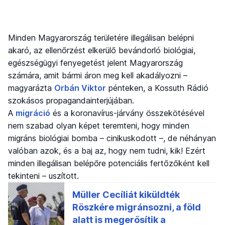
Minden Magyarország területére illegálisan belépni
akaró, az ellenőrzést elkerülő bevándorló biológiai,
egészségügyi fenyegetést jelent Magyarország
számára, amit bármi áron meg kell akadályozni –
magyarázta
Orbán Viktor
pénteken, a Kossuth Rádió
szokásos propagandainterjújában.
A
migráció
és a koronavírus-járvány összekötésével
nem szabad olyan képet teremteni, hogy minden
migráns biológiai bomba – cinikuskodott –, de néhányan
valóban azok, és a baj az, hogy nem tudni, kik! Ezért
minden illegálisan belépőre potenciális fertőzőként kell
tekinteni – uszított.