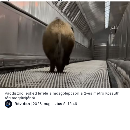
Vaddisznó lépked lefelé a mozgólépcsőn a 2-es metró Kossuth
téri megállójánál.
Röviden
2026. augusztus 8. 13:49