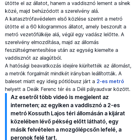
ütötte el az állatot, hanem a vaddisznó lement a sínek
közé, majd behúzódott a szerelvény alá.
A katasztrófavédelem első közlése szerint a metró
ütötte el a 60 kilogrammos állatot, amely beszorult a
metró vezetőfülkéje alá, végül egy vadász lelőtte. A
szerelvény elmozdítása, majd az állomás
feszültségmentesítése után az egység kiemelte a
vaddisznót az alagútból.
A hatósági beavatkozás idejére kiürítették az állomást,
a metrók forgalmát mindkét irányban leállították. A
baleset miatt egy ideig pótlóbusz járt a
2-es metró
helyett a Deák Ferenc tér és a Déli pályaudvar között.
Az esetről több videó is megjelent az
interneten; az egyiken a vaddisznó a 2-es
metró Kossuth Lajos téri állomásán a kijárat
közelében lévő pékség előtt látható, egy
másik felvételen a mozgólépcsőn lefelé, a
peronok felé tart.