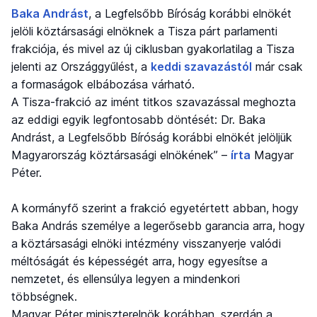
Baka Andrást
, a Legfelsőbb Bíróság korábbi elnökét
jelöli köztársasági elnöknek a Tisza párt parlamenti
frakciója, és mivel az új ciklusban gyakorlatilag a Tisza
jelenti az Országgyűlést, a
keddi szavazástól
már csak
a formaságok elbábozása várható.
A Tisza-frakció az imént titkos szavazással meghozta
az eddigi egyik legfontosabb döntését: Dr. Baka
Andrást, a Legfelsőbb Bíróság korábbi elnökét jelöljük
Magyarország köztársasági elnökének” –
írta
Magyar
Péter.
A kormányfő szerint a frakció egyetértett abban, hogy
Baka András személye a legerősebb garancia arra, hogy
a köztársasági elnöki intézmény visszanyerje valódi
méltóságát és képességét arra, hogy egyesítse a
nemzetet, és ellensúlya legyen a mindenkori
többségnek.
Magyar Péter miniszterelnök korábban, szerdán a