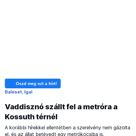
Oszd meg ezt a hírt!
Baleset
Igal
Vaddisznó szállt fel a metróra a
Kossuth térnél
A korábbi hírekkel ellentétben a szerelvény nem gázolta
el, és az állat betévedt egy metrókocsiba is.