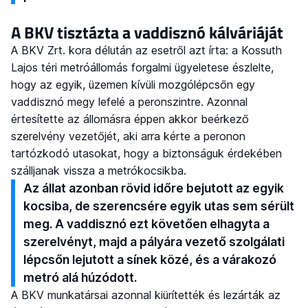
A BKV tisztázta a vaddisznó kálváriáját
A BKV Zrt. kora délután az esetről azt írta: a Kossuth
Lajos téri metróállomás forgalmi ügyeletese észlelte,
hogy az egyik, üzemen kívüli mozgólépcsőn egy
vaddisznó megy lefelé a peronszintre. Azonnal
értesítette az állomásra éppen akkor beérkező
szerelvény vezetőjét, aki arra kérte a peronon
tartózkodó utasokat, hogy a biztonságuk érdekében
szálljanak vissza a metrókocsikba.
Az állat azonban rövid időre bejutott az egyik
kocsiba, de szerencsére egyik utas sem sérült
meg. A vaddisznó ezt követően elhagyta a
szerelvényt, majd a pályára vezető szolgálati
lépcsőn lejutott a sínek közé, és a várakozó
metró alá húzódott.
A BKV munkatársai azonnal kiürítették és lezárták az