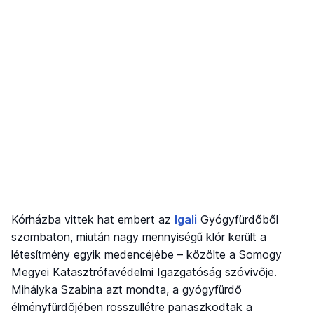
Kórházba vittek hat embert az
Igali
Gyógyfürdőből
szombaton, miután nagy mennyiségű klór került a
létesítmény egyik medencéjébe – közölte a Somogy
Megyei Katasztrófavédelmi Igazgatóság szóvivője.
Mihályka Szabina azt mondta, a gyógyfürdő
élményfürdőjében rosszullétre panaszkodtak a