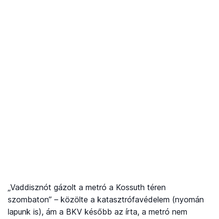
„Vaddisznót gázolt a metró a Kossuth téren
szombaton” – közölte a katasztrófavédelem (nyomán
lapunk is), ám a BKV később az írta, a metró nem