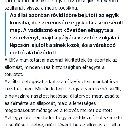
tartózkodó utasokat, hogy a biztonságuk érdekében
szálljanak vissza a metrókocsikba.
Az állat azonban rövid időre bejutott az egyik
kocsiba, de szerencsére egyik utas sem sérült
meg. A vaddisznó ezt követően elhagyta a
szerelvényt, majd a pályára vezető szolgálati
lépcsőn lejutott a sínek közé, és a várakozó
metró alá húzódott.
A BKV munkatársai azonnal kiürítették és lezárták az
állomást, minden utas biztonságban elhagyta a
területet.
Az állat befogását a katasztrófavédelem munkatársai
kezdték meg. Miután kiderült, hogy a vaddisznó sérült,
a helyszínre riasztott hatósági állatorvos megvizsgálta
és felmérte az állapotát, majd a lehetséges
megoldásokat mérlegelve a kilövés mellett döntött.
Azt egyelőre nem tudni, hogy a vaddisznó hol szerezte
a sérüléseit, illetve, miért tévedt be az állomásra – áll a