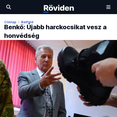
Címlap
Belföld
Benkő: Újabb harckocsikat vesz a
honvédség