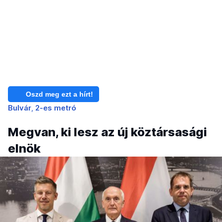
Oszd meg ezt a hírt!
Bulvár
2-es metró
Megvan, ki lesz az új köztársasági
elnök