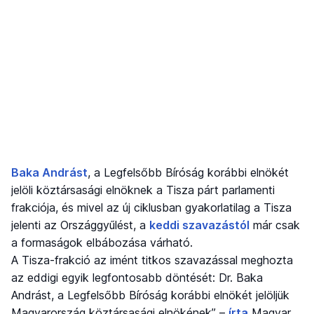
Baka Andrást
, a Legfelsőbb Bíróság korábbi elnökét
jelöli köztársasági elnöknek a Tisza párt parlamenti
frakciója, és mivel az új ciklusban gyakorlatilag a Tisza
jelenti az Országgyűlést, a
keddi szavazástól
már csak
a formaságok elbábozása várható.
A Tisza-frakció az imént titkos szavazással meghozta
az eddigi egyik legfontosabb döntését: Dr. Baka
Andrást, a Legfelsőbb Bíróság korábbi elnökét jelöljük
Magyarország köztársasági elnökének” –
írta
Magyar