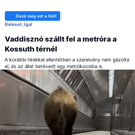
Oszd meg ezt a hírt!
Baleset
Igal
Vaddisznó szállt fel a metróra a
Kossuth térnél
A korábbi hírekkel ellentétben a szerelvény nem gázolta
el, és az állat betévedt egy metrókocsiba is.