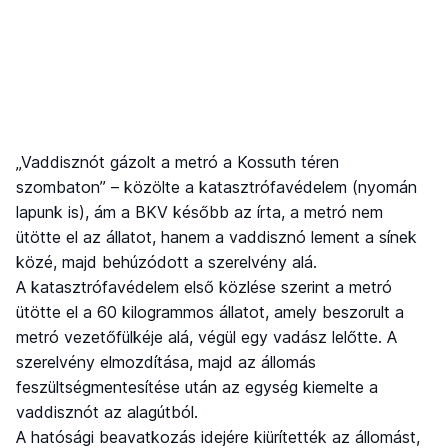
„Vaddisznót gázolt a metró a Kossuth téren
szombaton” – közölte a katasztrófavédelem (nyomán
lapunk is), ám a BKV később az írta, a metró nem
ütötte el az állatot, hanem a vaddisznó lement a sínek
közé, majd behúzódott a szerelvény alá.
A katasztrófavédelem első közlése szerint a metró
ütötte el a 60 kilogrammos állatot, amely beszorult a
metró vezetőfülkéje alá, végül egy vadász lelőtte. A
szerelvény elmozdítása, majd az állomás
feszültségmentesítése után az egység kiemelte a
vaddisznót az alagútból.
A hatósági beavatkozás idejére kiürítették az állomást,