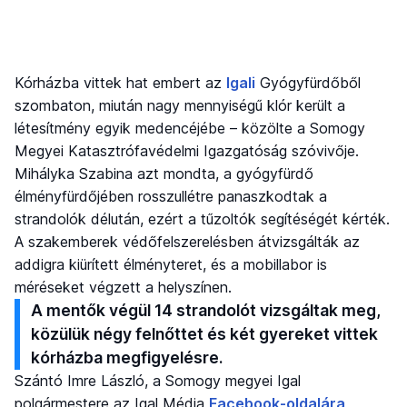
Kórházba vittek hat embert az
Igali
Gyógyfürdőből
szombaton, miután nagy mennyiségű klór került a
létesítmény egyik medencéjébe – közölte a Somogy
Megyei Katasztrófavédelmi Igazgatóság szóvivője.
Mihályka Szabina azt mondta, a gyógyfürdő
élményfürdőjében rosszullétre panaszkodtak a
strandolók délután, ezért a tűzoltók segítéségét kérték.
A szakemberek védőfelszerelésben átvizsgálták az
addigra kiürített élményteret, és a mobillabor is
méréseket végzett a helyszínen.
A mentők végül 14 strandolót vizsgáltak meg,
közülük négy felnőttet és két gyereket vittek
kórházba megfigyelésre.
Szántó Imre László, a Somogy megyei Igal
polgármestere az Igal Média
Facebook-oldalára