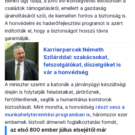
Benkő úgy tudja, a jövő évi költségvetés elsősorban a
családok támogatásáról, emellett a gazdaság
újraindításáról szól, de kiemelten fontos a biztonság is.
A honvédelmi és haderőfejlesztési programot is azért
indították el, hogy a biztonságot hosszú távra
garantálják.
A miniszter szerint a katonák a járványügyi készültségi
idején is folytatják feladataikat, járőrőznek,
fertőtlenítenek, segítik a humanitárius korridorok
biztosítását. Mint mondta, a honvédség
részt vesz a
munkahelyteremtési programban is
, háromszor ezer
embernek biztosít átmeneti foglalkoztatási formát,
az első 800 ember július elsejétől már