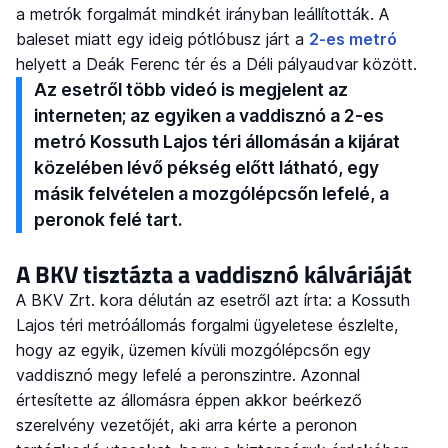
a metrók forgalmát mindkét irányban leállították. A
baleset miatt egy ideig pótlóbusz járt a
2-es metró
helyett a Deák Ferenc tér és a Déli pályaudvar között.
Az esetről több videó is megjelent az
interneten; az egyiken a vaddisznó a 2-es
metró Kossuth Lajos téri állomásán a kijárat
közelében lévő pékség előtt látható, egy
másik felvételen a mozgólépcsőn lefelé, a
peronok felé tart.
A BKV tisztázta a vaddisznó kálváriáját
A BKV Zrt. kora délután az esetről azt írta: a Kossuth
Lajos téri metróállomás forgalmi ügyeletese észlelte,
hogy az egyik, üzemen kívüli mozgólépcsőn egy
vaddisznó megy lefelé a peronszintre. Azonnal
értesítette az állomásra éppen akkor beérkező
szerelvény vezetőjét, aki arra kérte a peronon