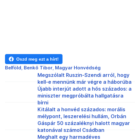
Oszd meg ezt a hírt!
Belföld
Benkő Tibor
Magyar Honvédség
Megszólalt Ruszin-Szendi arról, hogy
kell-e mennünk már végre a háborúba
Újabb interjút adott a hős százados: a
miniszter megpróbálta hallgatásra
bírni
Kitálalt a honvéd százados: morális
mélypont, leszerelési hullám, Orbán
Gáspár 50 százaléknyi halott magyar
katonával számol Csádban
Meghalt egy harmadéves