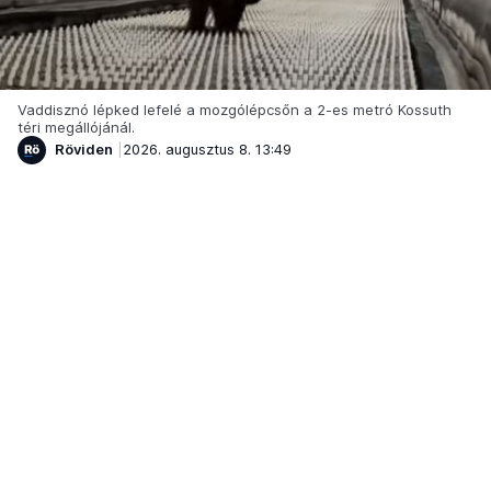
Vaddisznó lépked lefelé a mozgólépcsőn a 2-es metró Kossuth
téri megállójánál.
Röviden
2026. augusztus 8. 13:49